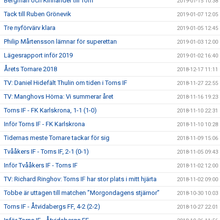
Bergman och Kinnander till Torn
2019-01-15 10:38
Tack till Ruben Grönevik
2019-01-07 12:05
Tre nyförvärv klara
2019-01-05 12:45
Philip Mårtensson lämnar för superettan
2019-01-03 12:00
Lägesrapport inför 2019
2019-01-02 16:40
Årets Tornare 2018
2018-12-17 11:11
TV: Daniel Hidefält Thulin om tiden i Torns IF
2018-11-27 22:55
TV: Manghovs Hörna: Vi summerar året
2018-11-16 19:23
Torns IF - FK Karlskrona, 1-1 (1-0)
2018-11-10 22:31
Inför Torns IF - FK Karlskrona
2018-11-10 10:28
Tidernas meste Tornare tackar för sig
2018-11-09 15:06
Tvååkers IF - Torns IF, 2-1 (0-1)
2018-11-05 09:43
Inför Tvååkers IF - Torns IF
2018-11-02 12:00
TV: Richard Ringhov: Torns IF har stor plats i mitt hjärta
2018-11-02 09:00
Tobbe är uttagen till matchen ”Morgondagens stjärnor”
2018-10-30 10:03
Torns IF - Åtvidabergs FF, 4-2 (2-2)
2018-10-27 22:01