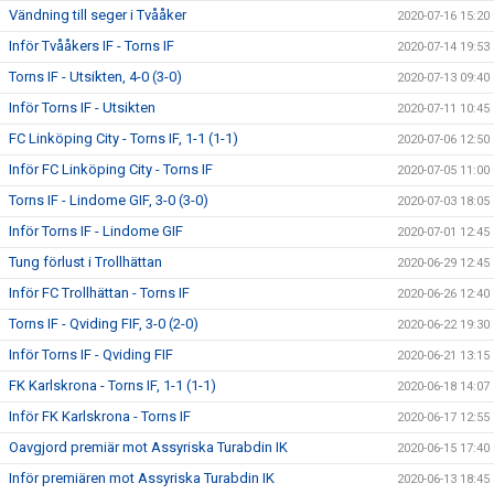
Vändning till seger i Tvååker
2020-07-16 15:20
Inför Tvååkers IF - Torns IF
2020-07-14 19:53
Torns IF - Utsikten, 4-0 (3-0)
2020-07-13 09:40
Inför Torns IF - Utsikten
2020-07-11 10:45
FC Linköping City - Torns IF, 1-1 (1-1)
2020-07-06 12:50
Inför FC Linköping City - Torns IF
2020-07-05 11:00
Torns IF - Lindome GIF, 3-0 (3-0)
2020-07-03 18:05
Inför Torns IF - Lindome GIF
2020-07-01 12:45
Tung förlust i Trollhättan
2020-06-29 12:45
Inför FC Trollhättan - Torns IF
2020-06-26 12:40
Torns IF - Qviding FIF, 3-0 (2-0)
2020-06-22 19:30
Inför Torns IF - Qviding FIF
2020-06-21 13:15
FK Karlskrona - Torns IF, 1-1 (1-1)
2020-06-18 14:07
Inför FK Karlskrona - Torns IF
2020-06-17 12:55
Oavgjord premiär mot Assyriska Turabdin IK
2020-06-15 17:40
Inför premiären mot Assyriska Turabdin IK
2020-06-13 18:45