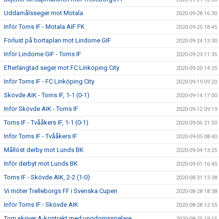
Uddamålsseger mot Motala
2020-09-28 16:30
Inför Torns IF - Motala AIF FK
2020-09-25 18:45
Förlust på bortaplan mot Lindome GIF
2020-09-24 13:30
Inför Lindome GIF - Torns IF
2020-09-23 11:35
Efterlängtad seger mot FC Linköping City
2020-09-20 14:25
Inför Torns IF - FC Linköping City
2020-09-19 09:20
Skövde AIK - Torns IF, 1-1 (0-1)
2020-09-14 17:00
Inför Skövde AIK - Torns IF
2020-09-12 09:19
Torns IF - Tvååkers IF, 1-1 (0-1)
2020-09-06 21:50
Inför Torns IF - Tvååkers IF
2020-09-05 08:40
Mållöst derby mot Lunds BK
2020-09-04 13:25
Inför derbyt mot Lunds BK
2020-09-01 16:45
Torns IF - Skövde AIK, 2-2 (1-0)
2020-08-31 13:38
Vi möter Trelleborgs FF i Svenska Cupen
2020-08-28 18:38
Inför Torns IF - Skövde AIK
2020-08-28 12:55
Torn skriver A-kontrakt med ungdomsspelare
2020-08-25 19:15