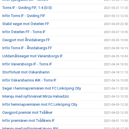
Torns IF - Qviding FIF, 1-4 (0-0)
2021-05-21 17:25
Inför Torns IF - Qviding FIF
2021-05-12 12:55
Stabil seger mot Österlen FF
2021-05-09 22:30
Inför Österlen FF - Torns IF
2021-05-07 13:35
Oavgjort mot Åtvidabergs FF
2021-05-05 13:00
Inför Torns IF - Åtvidabergs FF
2021-04-30 14:15
Uddamålsseger mot Vänersborgs IF
2021-04-25 10:45
Inför Vänersborgs IF - Torns IF
2021-04-24 10:55
Storförlust mot Oskarshamn
2021-04-18 11:10
Inför Oskarshamns AIK - Torns IF
2021-04-16 15:00
Seger i hemmapremiären mot FC Linköping City
2021-04-11 20:50
Intervju med nyförvärvet Mirza Halvadzic
2021-04-10 10:35
Inför hemmapremiären mot FC Linköping City
2021-04-09 12:20
Oavgjord premiär mot Tvååker
2021-04-03 12:35
Inför premiären mot Tvååkers IF
2021-04-01 13:50
Intervju med nyförvärvet Hugo Ahl
2021-03-30 17:30