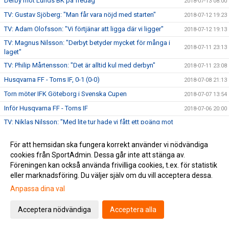
Derby mot Lunds BK på fredag
2018-07-13 08:00
TV: Gustav Sjöberg: "Man får vara nöjd med starten"
2018-07-12 19:23
TV: Adam Olofsson: "Vi förtjänar att ligga där vi ligger"
2018-07-12 19:13
TV: Magnus Nilsson: "Derbyt betyder mycket för många i
2018-07-11 23:13
laget"
TV: Philip Mårtensson: "Det är alltid kul med derbyn"
2018-07-11 23:08
Husqvarna FF - Torns IF, 0-1 (0-0)
2018-07-08 21:13
Torn möter IFK Göteborg i Svenska Cupen
2018-07-07 13:54
Inför Husqvarna FF - Torns IF
2018-07-06 20:00
TV: Niklas Nilsson: "Med lite tur hade vi fått ett poäng mot
2018-07-05 21:03
Malmö FF"
TV: Richard Ringhov: "Finns inga lag som man ska
För att hemsidan ska fungera korrekt använder vi nödvändiga
2018-07-05 20:33
underskatta"
cookies från SportAdmin. Dessa går inte att stänga av.
Föreningen kan också använda frivilliga cookies, t.ex. för statistik
Malmö FF - Torns IF, 3-1 (1-0, 0-0, 2-1)
2018-07-03 14:30
eller marknadsföring. Du väljer själv om du vill acceptera dessa.
Lottning av Svenska Cupen
2018-07-02 14:22
Anpassa dina val
Torns IF – Skövde AIK, 2-1 (1-0)
2018-06-30 21:22
Inför Torns IF - Skövde AIK
Acceptera nödvändiga
Acceptera alla
2018-06-29 10:45
Eslövs BK - Torns IF, 0-2 e.f. (0-0)
2018-06-27 08:15