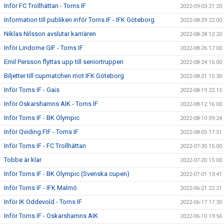
Inför FC Trollhättan - Torns IF
2022-09-03 21:20
Information till publiken inför Torns IF - IFK Göteborg
2022-08-29 22:00
Niklas Nilsson avslutar karriären
2022-08-28 12:20
Inför Lindome GIF - Torns IF
2022-08-26 17:00
Emil Persson flyttas upp till seniortruppen
2022-08-24 16:00
Biljetter till cupmatchen mot IFK Göteborg
2022-08-21 15:30
Inför Torns IF - Gais
2022-08-19 22:15
Inför Oskarshamns AIK - Torns IF
2022-08-12 16:00
Inför Torns IF - BK Olympic
2022-08-10 09:24
Inför Qviding FIF - Torns IF
2022-08-05 17:51
Inför Torns IF - FC Trollhättan
2022-07-30 15:00
Tobbe är klar
2022-07-20 15:00
Inför Torns IF - BK Olympic (Svenska cupen)
2022-07-01 13:41
Inför Torns IF - IFK Malmö
2022-06-21 22:21
Inför IK Oddevold - Torns IF
2022-06-17 17:30
Inför Torns IF - Oskarshamns AIK
2022-06-10 19:56