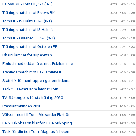
Eslövs BK - Torns IF, 1-4 (0-1)
2020-03-05 18:15
Träningsmatch mot Eslövs BK
2020-03-03 19:30
Torns IF - IS Halmia, 1-1 (0-1)
2020-03-01 19:00
Träningsmatch mot IS Halmia
2020-02-29 10:00
Torns IF - Österlen FF, 3-1 (3-1)
2020-02-25 12:18
Träningsmatch mot Österlen FF
2020-02-24 16:33
Dhaini lämnar för superettan
2020-02-18 20:00
Förlust med uddamålet mot Eskilsminne
2020-02-16 14:15
Träningsmatch mot Eskilsminne IF
2020-02-15 09:20
Statistik för herrtruppen genom tiderna
2020-02-03 17:27
Tack till sextett som lämnat Torn
2020-02-02 19:27
TV: Säsongens första träning 2020
2020-01-19 18:00
Premiärträningen 2020
2020-01-16 18:05
Välkommen till Torn, Alexander Ekström
2020-01-08 15:50
Felix Jakobsson klar för IFK Norrköping
2020-01-03 18:39
Tack för din tid i Torn, Magnus Nilsson
2020-01-02 16:25