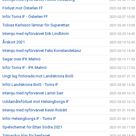
Förlust mot Österlen FF
2021-02-28 13:30
Inför Torns IF - Österlen FF
2021-02-27 10:00
Tobias Karlsson lämnar för Superettan
2021-02-26 13:00
Intervju med nyförvärvet Erik Lindblom
2021-02-23 14:45
Årskort 2021
2021-02-19 16:40
Intervju med nyförvärvet Felix Konstandeliasz
2021-02-15 14:40
Seger över IFK Malmö
2021-02-14 11:50
Inför Torns IF - IFK Malmö
2021-02-12 17:55
Ungt lag förlorade mot Landskrona BoIS
2021-02-07 21:15
Inför Landskrona BoIS - Torns IF
2021-02-05 13:30
Intervju med nyförvärvet Lamin Sarr
2021-02-04 16:15
Uddamålsförlust mot Helsingborgs IF
2021-02-02 16:15
Intervju med nyförvärvet Kevin Robèrt
2021-01-31 10:45
Inför Helsingborgs IF - Torns IF
2021-01-30 11:00
Spelschemat för Ettan Södra 2021
2021-01-26 17:05
Tränarduo klar för herrlaget
2021-01-09 14:40