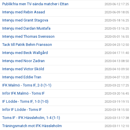
Publikfria men TV-sända matcher i Ettan
2020-06-12 17:25
Intervju med Rebin Asaad
2020-06-09 18:05
Intervju med Granit Stagova
2020-05-18 16:25
Intervju med Dardan Mustafa
2020-05-13 16:25
Intervju med Thomas Svensson
2020-05-01 16:55
Tack till Patrik Behm Fransson
2020-04-23 12:50
Intervju med Beck Wallgård
2020-04-17 11:40
Intervju med Noor Zadran
2020-04-13 08:50
Intervju med Victor Sköld
2020-04-10 09:50
Intervju med Eddie Tran
2020-04-07 13:20
IFK Malmö - Torns IF, 2-3 (1-1)
2020-03-22 17:25
Inför IFK Malmö - Torns IF
2020-03-20 16:45
IF Lödde - Torns IF, 1-3 (1-0)
2020-03-19 19:15
Inför IF Lödde - Torns IF
2020-03-18 15:50
Torns IF - IFK Hässleholm, 1-4 (1-1)
2020-03-13 17:38
Träningsmatch mot IFK Hässleholm
2020-03-11 12:10