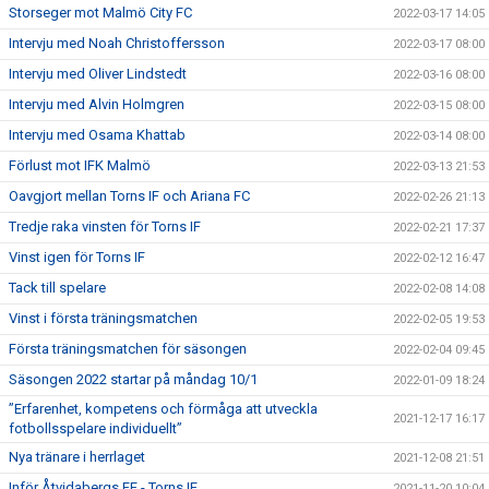
Storseger mot Malmö City FC
2022-03-17 14:05
Intervju med Noah Christoffersson
2022-03-17 08:00
Intervju med Oliver Lindstedt
2022-03-16 08:00
Intervju med Alvin Holmgren
2022-03-15 08:00
Intervju med Osama Khattab
2022-03-14 08:00
Förlust mot IFK Malmö
2022-03-13 21:53
Oavgjort mellan Torns IF och Ariana FC
2022-02-26 21:13
Tredje raka vinsten för Torns IF
2022-02-21 17:37
Vinst igen för Torns IF
2022-02-12 16:47
Tack till spelare
2022-02-08 14:08
Vinst i första träningsmatchen
2022-02-05 19:53
Första träningsmatchen för säsongen
2022-02-04 09:45
Säsongen 2022 startar på måndag 10/1
2022-01-09 18:24
”Erfarenhet, kompetens och förmåga att utveckla
2021-12-17 16:17
fotbollsspelare individuellt”
Nya tränare i herrlaget
2021-12-08 21:51
Inför Åtvidabergs FF - Torns IF
2021-11-20 10:04