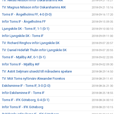
TV: Niklas Nilsson inför Oskarshamns AIK
2018-09-21 15:21
TV: Magnus Nilsson inför Oskarshamns AIK
2018-09-21 15:16
Torns IF - Ängelholms FF, 4-0 (0-0)
2018-09-16 17:20
Inför Torns IF - Ängelholms FF
2018-09-15 09:35
Ljungskile SK - Torns IF, 1-1 (0-1)
2018-09-10 00:10
Inför Ljungskile SK - Torns IF
2018-09-09 11:00
TV: Richard Ringhov inför Ljungskile SK
2018-09-07 20:57
TV: Daniel Hidefält Thulin inför Ljungskile SK
2018-09-07 20:55
Torns IF - Mjällby AIF, 0-1 (0-1)
2018-09-02 22:05
Inför Torns IF - Mjällby AIF
2018-09-02 09:30
TV: Astrit Seljmani utsedd till månadens spelare
2018-08-29 14:50
TV: Möt Torns nyförvärv Alexander Fioretos
2018-08-29 11:41
Eskilsminne IF - Torns IF, 3-0 (2-0)
2018-08-26 21:30
Inför Eskilsminne IF - Torns IF
2018-08-25 18:55
Torns IF - IFK Göteborg, 0-4 (0-1)
2018-08-24 00:10
Inför Torns IF - IFK Göteborg
2018-08-23 10:15