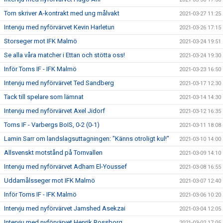
Torn skriver A-kontrakt med ung målvakt
2021-03-27 11:25
Intervju med nyförvärvet Kevin Harletun
2021-03-26 17:15
Storseger mot IFK Malmö
2021-03-24 19:51
Se alla våra matcher i Ettan och stötta oss!
2021-03-24 19:30
Inför Torns IF - IFK Malmö
2021-03-23 16:50
Intervju med nyförvärvet Ted Sandberg
2021-03-17 12:30
Tack till spelare som lämnat
2021-03-14 14:30
Intervju med nyförvärvet Axel Jidorf
2021-03-12 16:35
Torns IF - Varbergs BoIS, 0-2 (0-1)
2021-03-11 18:08
Lamin Sarr om landslagsuttagningen: "Känns otroligt kul!"
2021-03-10 14:00
Allsvenskt motstånd på Tornvallen
2021-03-09 14:10
Intervju med nyförvärvet Adham El-Youssef
2021-03-08 16:55
Uddamålsseger mot IFK Malmö
2021-03-07 12:40
Inför Torns IF - IFK Malmö
2021-03-06 10:20
Intervju med nyförvärvet Jamshed Asekzai
2021-03-04 12:05
Intervju med nyförvärvet Henrik Rossborg
2021-03-02 17:05