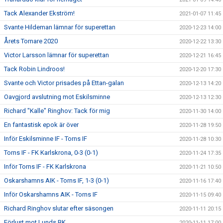
Tack Alexander Ekström!
2021-01-07 11:45
Svante Hildeman lämnar för superettan
2020-12-23 14:00
Årets Tornare 2020
2020-12-22 13:30
Victor Larsson lämnar för superettan
2020-12-21 16:45
Tack Robin Lindroos!
2020-12-20 17:30
Svante och Victor prisades på Ettan-galan
2020-12-13 14:20
Oavgjord avslutning mot Eskilsminne
2020-12-13 12:30
Richard "Kalle" Ringhov: Tack för mig
2020-11-30 14:00
En fantastisk epok är över
2020-11-28 19:50
Inför Eskilsminne IF - Torns IF
2020-11-28 10:30
Torns IF - FK Karlskrona, 0-3 (0-1)
2020-11-24 17:35
Inför Torns IF - FK Karlskrona
2020-11-21 10:50
Oskarshamns AIK - Torns IF, 1-3 (0-1)
2020-11-16 17:40
Inför Oskarshamns AIK - Torns IF
2020-11-15 09:40
Richard Ringhov slutar efter säsongen
2020-11-11 20:15
Förlust mot Lunds BK
2020-11-11 17:00