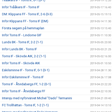
Tvååkers IF - Torns IF, 0-1 (0-1)
2019-05-19 12:20
Inför Tvååkers IF - Torns IF
2019-05-17 16:40
DM: Klippans FF - Torns IF, 2-6 (0-3)
2019-05-15 19:15
Inför Klippans FF - Torns IF (DM)
2019-05-14 11:30
Första segern på hemmaplan
2019-05-13 15:40
Inför Torns IF - Lindome GIF
2019-05-11 10:30
Lunds BK - Torns IF, 2-2 (1-1)
2019-05-05 23:00
Inför Lunds BK - Torns IF
2019-05-03 21:25
Torns IF - Skövde AIK, 2-2 (1-1)
2019-05-02 16:00
Inför Torns IF - Skövde AIK
2019-05-01 10:50
Eskilsminne IF - Torns IF, 0-1 (0-1)
2019-04-28 11:30
Inför Eskilsminne IF - Torns IF
2019-04-26 17:08
Torns IF - Åtvidabergs FF, 1-2 (0-1)
2019-04-23 22:20
Inför Torns IF - Åtvidabergs FF
2019-04-22 10:35
Intervju med nyförvärvet Michel "Dado" Termanini
2019-04-21 09:40
FC Trollhättan - Torns IF, 1-2 (1-1)
2019-04-14 13:10