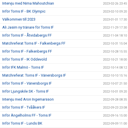
Intervju med Nima Mahoutchian
2023-02-26 23:45
Inför Torns IF - BK Olympic
2023-02-10 09:20
Välkommen till 2023
2023-01-01 17:30
Ali Jasim ny tränare för Torns IF
2022-11-29 17:30
Inför Torns IF - Åtvidabergs FF
2022-11-04 18:10
Matchreferat Torns IF - Falkenbergs FF
2022-10-31 15:04
Inför Torns IF - Falkenbergs FF
2022-10-28 15:55
Inför Torns IF - IK Oddevold
2022-10-21 18:00
Inför IFK Malmö - Torns IF
2022-10-14 08:12
Matchreferat: Torns IF - Vänersborgs IF
2022-10-10 15:16
Inför Torns IF - Vänersborgs IF
2022-10-07 21:50
Inför Ljungskile SK - Torns IF
2022-10-01 09:20
Intervju med Aron Ingemarsson
2022-09-28 08:35
Inför Torns IF - Tvååkers IF
2022-09-23 23:08
Inför Ängelholms FF - Torns IF
2022-09-16 15:00
Inför Torns IF - Lunds BK
2022-09-09 11:00