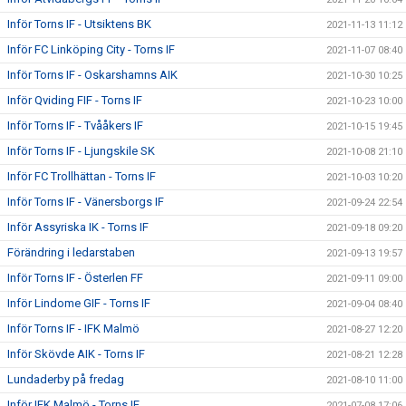
Inför Torns IF - Utsiktens BK
2021-11-13 11:12
Inför FC Linköping City - Torns IF
2021-11-07 08:40
Inför Torns IF - Oskarshamns AIK
2021-10-30 10:25
Inför Qviding FIF - Torns IF
2021-10-23 10:00
Inför Torns IF - Tvååkers IF
2021-10-15 19:45
Inför Torns IF - Ljungskile SK
2021-10-08 21:10
Inför FC Trollhättan - Torns IF
2021-10-03 10:20
Inför Torns IF - Vänersborgs IF
2021-09-24 22:54
Inför Assyriska IK - Torns IF
2021-09-18 09:20
Förändring i ledarstaben
2021-09-13 19:57
Inför Torns IF - Österlen FF
2021-09-11 09:00
Inför Lindome GIF - Torns IF
2021-09-04 08:40
Inför Torns IF - IFK Malmö
2021-08-27 12:20
Inför Skövde AIK - Torns IF
2021-08-21 12:28
Lundaderby på fredag
2021-08-10 11:00
Inför IFK Malmö - Torns IF
2021-07-08 17:06