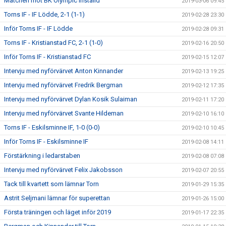
Matchen mot BK Olympic inställd
2019-03-06 09:45
Torns IF - IF Lödde, 2-1 (1-1)
2019-02-28 23:30
Inför Torns IF - IF Lödde
2019-02-28 09:31
Torns IF - Kristianstad FC, 2-1 (1-0)
2019-02-16 20:50
Inför Torns IF - Kristianstad FC
2019-02-15 12:07
Intervju med nyförvärvet Anton Kinnander
2019-02-13 19:25
Intervju med nyförvärvet Fredrik Bergman
2019-02-12 17:35
Intervju med nyförvärvet Dylan Kosik Sulaiman
2019-02-11 17:20
Intervju med nyförvärvet Svante Hildeman
2019-02-10 16:10
Torns IF - Eskilsminne IF, 1-0 (0-0)
2019-02-10 10:45
Inför Torns IF - Eskilsminne IF
2019-02-08 14:11
Förstärkning i ledarstaben
2019-02-08 07:08
Intervju med nyförvärvet Felix Jakobsson
2019-02-07 20:55
Tack till kvartett som lämnar Torn
2019-01-29 15:35
Astrit Seljmani lämnar för superettan
2019-01-26 15:00
Första träningen och läget inför 2019
2019-01-17 22:35