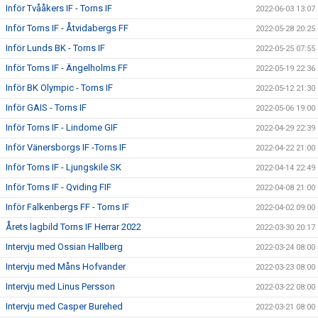
Inför Tvååkers IF - Torns IF
2022-06-03 13:07
Inför Torns IF - Åtvidabergs FF
2022-05-28 20:25
Inför Lunds BK - Torns IF
2022-05-25 07:55
Inför Torns IF - Ängelholms FF
2022-05-19 22:36
Inför BK Olympic - Torns IF
2022-05-12 21:30
Inför GAIS - Torns IF
2022-05-06 19:00
Inför Torns IF - Lindome GIF
2022-04-29 22:39
Inför Vänersborgs IF -Torns IF
2022-04-22 21:00
Inför Torns IF - Ljungskile SK
2022-04-14 22:49
Inför Torns IF - Qviding FIF
2022-04-08 21:00
Inför Falkenbergs FF - Torns IF
2022-04-02 09:00
Årets lagbild Torns IF Herrar 2022
2022-03-30 20:17
Intervju med Ossian Hallberg
2022-03-24 08:00
Intervju med Måns Hofvander
2022-03-23 08:00
Intervju med Linus Persson
2022-03-22 08:00
Intervju med Casper Burehed
2022-03-21 08:00