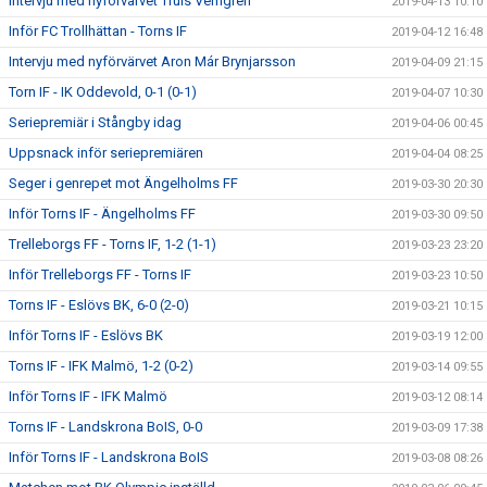
Intervju med nyförvärvet Truls Verngren
2019-04-13 10:10
Inför FC Trollhättan - Torns IF
2019-04-12 16:48
Intervju med nyförvärvet Aron Már Brynjarsson
2019-04-09 21:15
Torn IF - IK Oddevold, 0-1 (0-1)
2019-04-07 10:30
Seriepremiär i Stångby idag
2019-04-06 00:45
Uppsnack inför seriepremiären
2019-04-04 08:25
Seger i genrepet mot Ängelholms FF
2019-03-30 20:30
Inför Torns IF - Ängelholms FF
2019-03-30 09:50
Trelleborgs FF - Torns IF, 1-2 (1-1)
2019-03-23 23:20
Inför Trelleborgs FF - Torns IF
2019-03-23 10:50
Torns IF - Eslövs BK, 6-0 (2-0)
2019-03-21 10:15
Inför Torns IF - Eslövs BK
2019-03-19 12:00
Torns IF - IFK Malmö, 1-2 (0-2)
2019-03-14 09:55
Inför Torns IF - IFK Malmö
2019-03-12 08:14
Torns IF - Landskrona BoIS, 0-0
2019-03-09 17:38
Inför Torns IF - Landskrona BoIS
2019-03-08 08:26