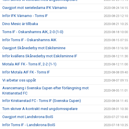
Oavgjort mot serieledarna IFK Värnamo
2020-08-24 14:15
Inför IFK Värnamo - Torns IF
2020-08-23 12:10
Dino Mesic är tillbaka
2020-08-21 10:25
Torns IF - Oskarshamns AIK, 2-0 (1-0)
2020-08-18 10:00
Inför Torns IF - Oskarshamns AIK
2020-08-15 07:55
Oavgjort Skånederby mot Eskilsminne
2020-08-13 16:50
Inför kvällens Skånederby mot Eskilsminne IF
2020-08-12 11:30
Motala AIF FK - Torns IF, 2-2 (1-1)
2020-08-12 11:00
Inför Motala AIF FK - Torns IF
2020-08-08 09:40
Vi arbetar oss uppåt
2020-08-07 09:15
Avancemang i Svenska Cupen efter förlängning mot
2020-08-05 11:01
Kristianstad FC
Inför Kristianstad FC - Torns IF (Svenska Cupen)
2020-08-04 11:45
Torn skriver A-kontrakt med ungdomsspelare
2020-08-01 10:30
Oavgjort mot Landskrona BoIS
2020-07-27 10:40
Inför Torns IF - Landskrona BoIS
2020-07-18 10:25