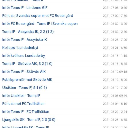
Inför Torns IF - Lindome GIF
2021-07-03 10:40
Förlust i Svenska cupen mot FC Rosengård
2021-07-02 17:50
Inför FC Rosengård - Torns IF i Svenska cupen
2021-06-30 13:20
Torns IF - Assyriska IK, 2-2 (1-2)
2021-06-30 12:40
Inför Torns IF - Assyriska IK
2021-06-23 17:00
Kollaps i Lundaderbyt
2021-06-21 16:30
Inför kvällens Lundaderby
2021-06-18 11:15
Torns IF - Skövde AIK, 3-2 (1-0)
2021-06-15 18:45
Inför Torns IF - Skövde AIK
2021-06-12 09:18
Publikpremiär mot Skövde AIK
2021-06-10 18:00
Utsikten - Torns IF, 5-1 (0-1)
2021-06-10 17:00
Inför Utsikten - Torns IF
2021-06-05 09:49
Förlust mot FC Trollhättan
2021-06-04 18:10
Inför Torns IF - FC Trollhättan
2021-05-29 12:24
Ljungskile SK - Torns IF, 2-0 (0-0)
2021-05-28 16:55
Inför Ljungskile SK - Torns IF
2021-05-22 11:20