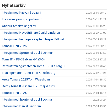
Nyhetsarkiv
Intervju med Kayvan Souzani
2026-06-09 20:40
Tre sköna poäng in på kontot
2026-04-11 21:29
Anders Arnslätt stiger av!
2026-03-31 15:25
Intervju med Huvudtränare Daniel Lindgren
2026-03-27 07:00
Intervju med herrlagets kapten Jesper Edlund
2026-03-24 15:27
Torns IF Herr 2026
2026-03-20 08:19
Intervju med Sportchef Joel Beckman
2026-03-03 17:50
Torns IF – FBK Balkan: 6-1 (3-0)
2026-02-28 17:25
Referat träningsmatchen Torns IF - Lilla Torg FF
2026-02-22 20:45
Träningsmatch Torns IF - IFK Trelleborg
2026-02-07 21:24
Årets Tornare 2025 Tom Wassholm
2025-11-01 18:30
Derby Torns If - Linero IF 28 maj kl 19:00
2025-05-27 08:52
Torns IF Herr 2025
2025-04-04 15:14
Intervju med Sportchef Joel Beckman
2025-03-27
Intervju med Daniel Lindgren
2025-03-24 13:30