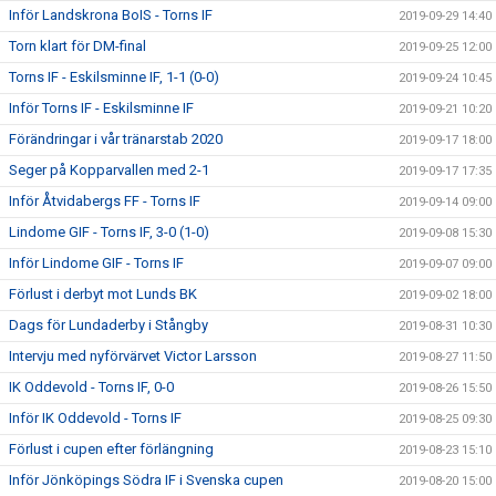
Inför Landskrona BoIS - Torns IF
2019-09-29 14:40
Torn klart för DM-final
2019-09-25 12:00
Torns IF - Eskilsminne IF, 1-1 (0-0)
2019-09-24 10:45
Inför Torns IF - Eskilsminne IF
2019-09-21 10:20
Förändringar i vår tränarstab 2020
2019-09-17 18:00
Seger på Kopparvallen med 2-1
2019-09-17 17:35
Inför Åtvidabergs FF - Torns IF
2019-09-14 09:00
Lindome GIF - Torns IF, 3-0 (1-0)
2019-09-08 15:30
Inför Lindome GIF - Torns IF
2019-09-07 09:00
Förlust i derbyt mot Lunds BK
2019-09-02 18:00
Dags för Lundaderby i Stångby
2019-08-31 10:30
Intervju med nyförvärvet Victor Larsson
2019-08-27 11:50
IK Oddevold - Torns IF, 0-0
2019-08-26 15:50
Inför IK Oddevold - Torns IF
2019-08-25 09:30
Förlust i cupen efter förlängning
2019-08-23 15:10
Inför Jönköpings Södra IF i Svenska cupen
2019-08-20 15:00