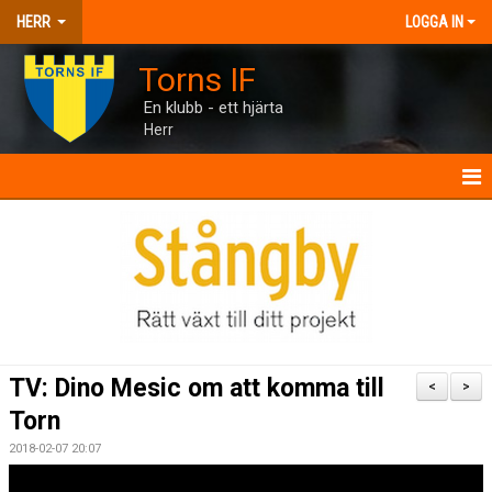
HERR
LOGGA IN
Torns IF
En klubb - ett hjärta
Herr
HERR
NYHETER
KALENDER
MATCHER
TV: Dino Mesic om att komma till
<
>
TRUPPEN
Torn
2018-02-07 20:07
BILDGALLERI