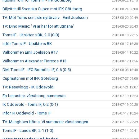
Publikinfo inför Torns IF - IFK Göteborg
2018-08-22 15:15
Biljetter till Svenska Cupen mot IFK Göteborg
2018-08-21 06:00
TV: Möt Torns senaste nyförvärv - Emil Joelsson
2018-08-20 20:49
TV: Dino Mesic: "Vi är här för att utmana"
2018-08-20 20:43
Torns IF - Utsiktens BK, 2-0 (0-0)
2018-08-18 22:15
Inför Torns IF - Utsiktens BK
2018-08-17 16:30
Välkommen Emil Joelsson #17
2018-08-14 10:22
Välkommen Alexander Fioretos #13
2018-08-12 17:56
DM: Torns IF - IFÖ Bromölla IF, 0-6 (0-5)
2018-08-03 16:40
Cupmatchen mot IFK Göteborg
2018-07-27 09:00
TV: Resevlogg - IK Oddevold
2018-07-21 12:07
En fantastisk vårsäsong summeras
2018-07-19 12:23
IK Oddevold - Torns IF, 0-2 (0-1)
2018-07-19 00:20
Inför IK Oddevold - Torns IF
2018-07-17 10:24
TV: Manghovs Hörna: Vi summerar vårsäsongen
2018-07-16 22:39
Torns IF - Lunds BK, 2-1 (1-0)
2018-07-14 00:41