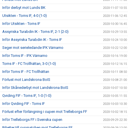
Inför derbyt mot Lunds BK
2020-11-07 10:55
Utsikten - Torns IF, 4-0 (1-0)
2020-11-06 12:45
Inför Utsikten - Torns IF
2020-10-30 16:45
Assyriska Turabdin IK - Torns IF, 2-1 (2-0)
2020-10-29 13:55
Inför Assyriska Turabdin IK - Torns IF
2020-10-24 10:00
Seger mot serieledande IFK Värnamo
2020-10-22 12:00
Inför Torns IF - IFK Värnamo
2020-10-16 19:00
Torns IF - FC Trollhättan, 3-0 (1-0)
2020-10-12 16:15
Inför Torns IF - FC Trollhättan
2020-10-11 08:50
Förlust mot Landskrona BoIS
2020-10-08 21:00
Inför Skånederbyt mot Landskrona BoIS
2020-10-07 10:50
Qviding FIF - Torns IF, 1-0 (1-0)
2020-10-05 11:55
Inför Qviding FIF - Torns IF
2020-10-03 10:30
Förlust efter förlängning i cupen mot Trelleborgs FF
2020-10-02 18:15
Inför Trelleborgs FF i Svenska cupen
2020-09-29 22:30
Biljetter till cupmatchen mot Trelleborgs FF
2020-09-29 12:00