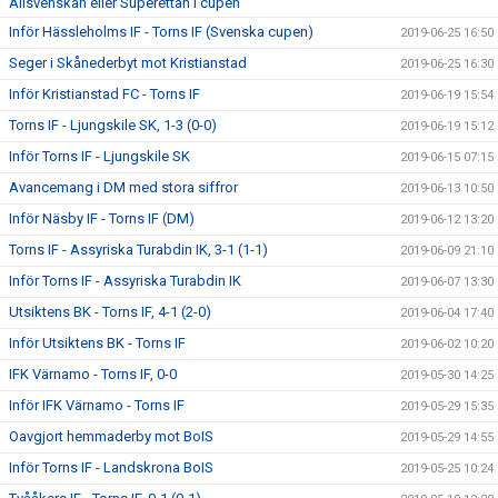
Allsvenskan eller Superettan i cupen
Inför Hässleholms IF - Torns IF (Svenska cupen)
2019-06-25 16:50
Seger i Skånederbyt mot Kristianstad
2019-06-25 16:30
Inför Kristianstad FC - Torns IF
2019-06-19 15:54
Torns IF - Ljungskile SK, 1-3 (0-0)
2019-06-19 15:12
Inför Torns IF - Ljungskile SK
2019-06-15 07:15
Avancemang i DM med stora siffror
2019-06-13 10:50
Inför Näsby IF - Torns IF (DM)
2019-06-12 13:20
Torns IF - Assyriska Turabdin IK, 3-1 (1-1)
2019-06-09 21:10
Inför Torns IF - Assyriska Turabdin IK
2019-06-07 13:30
Utsiktens BK - Torns IF, 4-1 (2-0)
2019-06-04 17:40
Inför Utsiktens BK - Torns IF
2019-06-02 10:20
IFK Värnamo - Torns IF, 0-0
2019-05-30 14:25
Inför IFK Värnamo - Torns IF
2019-05-29 15:35
Oavgjort hemmaderby mot BoIS
2019-05-29 14:55
Inför Torns IF - Landskrona BoIS
2019-05-25 10:24