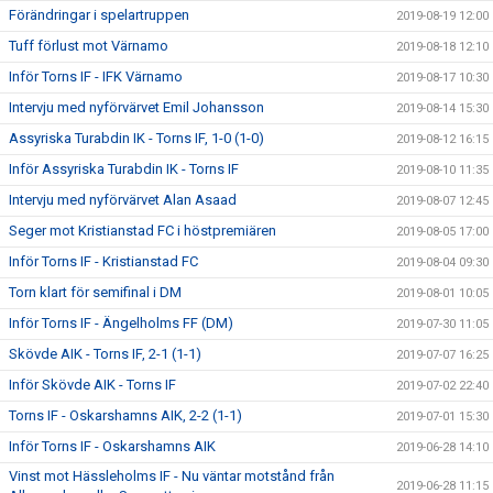
Förändringar i spelartruppen
2019-08-19 12:00
Tuff förlust mot Värnamo
2019-08-18 12:10
Inför Torns IF - IFK Värnamo
2019-08-17 10:30
Intervju med nyförvärvet Emil Johansson
2019-08-14 15:30
Assyriska Turabdin IK - Torns IF, 1-0 (1-0)
2019-08-12 16:15
Inför Assyriska Turabdin IK - Torns IF
2019-08-10 11:35
Intervju med nyförvärvet Alan Asaad
2019-08-07 12:45
Seger mot Kristianstad FC i höstpremiären
2019-08-05 17:00
Inför Torns IF - Kristianstad FC
2019-08-04 09:30
Torn klart för semifinal i DM
2019-08-01 10:05
Inför Torns IF - Ängelholms FF (DM)
2019-07-30 11:05
Skövde AIK - Torns IF, 2-1 (1-1)
2019-07-07 16:25
Inför Skövde AIK - Torns IF
2019-07-02 22:40
Torns IF - Oskarshamns AIK, 2-2 (1-1)
2019-07-01 15:30
Inför Torns IF - Oskarshamns AIK
2019-06-28 14:10
Vinst mot Hässleholms IF - Nu väntar motstånd från
2019-06-28 11:15