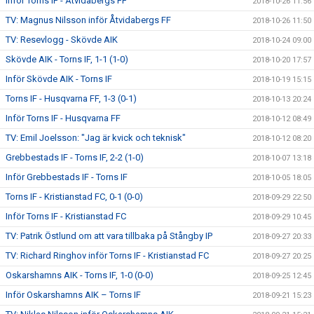
Inför Torns IF - Åtvidabergs FF
2018-10-26 11:56
TV: Magnus Nilsson inför Åtvidabergs FF
2018-10-26 11:50
TV: Resevlogg - Skövde AIK
2018-10-24 09:00
Skövde AIK - Torns IF, 1-1 (1-0)
2018-10-20 17:57
Inför Skövde AIK - Torns IF
2018-10-19 15:15
Torns IF - Husqvarna FF, 1-3 (0-1)
2018-10-13 20:24
Inför Torns IF - Husqvarna FF
2018-10-12 08:49
TV: Emil Joelsson: "Jag är kvick och teknisk"
2018-10-12 08:20
Grebbestads IF - Torns IF, 2-2 (1-0)
2018-10-07 13:18
Inför Grebbestads IF - Torns IF
2018-10-05 18:05
Torns IF - Kristianstad FC, 0-1 (0-0)
2018-09-29 22:50
Inför Torns IF - Kristianstad FC
2018-09-29 10:45
TV: Patrik Östlund om att vara tillbaka på Stångby IP
2018-09-27 20:33
TV: Richard Ringhov inför Torns IF - Kristianstad FC
2018-09-27 20:25
Oskarshamns AIK - Torns IF, 1-0 (0-0)
2018-09-25 12:45
Inför Oskarshamns AIK – Torns IF
2018-09-21 15:23