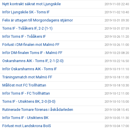
Nytt kontrakt säkrat mot Ljungskile
2019-11-03 22:40
Inför Ljungskile SK - Torns IF
2019-11-02 10:40
Felix är uttagen till Morgondagens stjärnor
2019-10-31 09:30
Torns IF - Tvååkers IF, 2-2 (1-1)
2019-10-31 07:59
Inför Torns IF - Tvååkers IF
2019-10-26 11:20
Förlust i DM-finalen mot Malmö FF
2019-10-26 11:00
Inför DM-finalen Torns IF - Malmö FF
2019-10-23 08:20
Oskarshamns AIK - Torns IF, 2-1 (2-0)
2019-10-22 16:50
Inför Oskarshamns AIK - Torns IF
2019-10-19 11:10
Träningsmatch mot Malmö FF
2019-10-18 11:00
Mållöst mot FC Trollhättan
2019-10-18 10:30
Inför Torns IF - FC Trollhättan
2019-10-12 11:00
Torns IF - Utsiktens BK, 2-0 (0-0)
2019-10-10 15:00
Rutinerade Tornare förenas i åskådarleden
2019-10-08 15:45
Inför Torns IF - Utsiktens BK
2019-10-05 11:30
Förlust mot Landskrona BoIS
2019-10-04 17:00