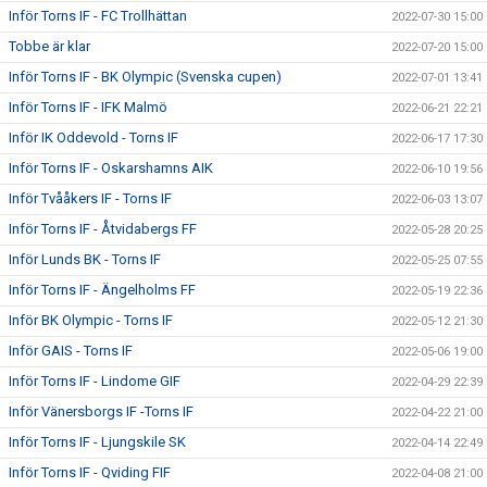
Inför Torns IF - FC Trollhättan
2022-07-30 15:00
Tobbe är klar
2022-07-20 15:00
Inför Torns IF - BK Olympic (Svenska cupen)
2022-07-01 13:41
Inför Torns IF - IFK Malmö
2022-06-21 22:21
Inför IK Oddevold - Torns IF
2022-06-17 17:30
Inför Torns IF - Oskarshamns AIK
2022-06-10 19:56
Inför Tvååkers IF - Torns IF
2022-06-03 13:07
Inför Torns IF - Åtvidabergs FF
2022-05-28 20:25
Inför Lunds BK - Torns IF
2022-05-25 07:55
Inför Torns IF - Ängelholms FF
2022-05-19 22:36
Inför BK Olympic - Torns IF
2022-05-12 21:30
Inför GAIS - Torns IF
2022-05-06 19:00
Inför Torns IF - Lindome GIF
2022-04-29 22:39
Inför Vänersborgs IF -Torns IF
2022-04-22 21:00
Inför Torns IF - Ljungskile SK
2022-04-14 22:49
Inför Torns IF - Qviding FIF
2022-04-08 21:00