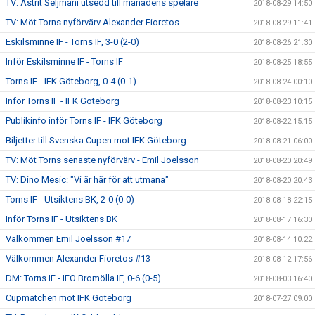
TV: Astrit Seljmani utsedd till månadens spelare
2018-08-29 14:50
TV: Möt Torns nyförvärv Alexander Fioretos
2018-08-29 11:41
Eskilsminne IF - Torns IF, 3-0 (2-0)
2018-08-26 21:30
Inför Eskilsminne IF - Torns IF
2018-08-25 18:55
Torns IF - IFK Göteborg, 0-4 (0-1)
2018-08-24 00:10
Inför Torns IF - IFK Göteborg
2018-08-23 10:15
Publikinfo inför Torns IF - IFK Göteborg
2018-08-22 15:15
Biljetter till Svenska Cupen mot IFK Göteborg
2018-08-21 06:00
TV: Möt Torns senaste nyförvärv - Emil Joelsson
2018-08-20 20:49
TV: Dino Mesic: "Vi är här för att utmana"
2018-08-20 20:43
Torns IF - Utsiktens BK, 2-0 (0-0)
2018-08-18 22:15
Inför Torns IF - Utsiktens BK
2018-08-17 16:30
Välkommen Emil Joelsson #17
2018-08-14 10:22
Välkommen Alexander Fioretos #13
2018-08-12 17:56
DM: Torns IF - IFÖ Bromölla IF, 0-6 (0-5)
2018-08-03 16:40
Cupmatchen mot IFK Göteborg
2018-07-27 09:00