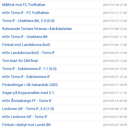
Mållöst mot FC Trollhättan
2019-10-18 10:30
Inför Torns IF - FC Trollhättan
2019-10-12 11:00
Torns IF - Utsiktens BK, 2-0 (0-0)
2019-10-10 15:00
Rutinerade Tornare förenas i åskådarleden
2019-10-08 15:45
Inför Torns IF - Utsiktens BK
2019-10-05 11:30
Förlust mot Landskrona BoIS
2019-10-04 17:00
Inför Landskrona BoIS - Torns IF
2019-09-29 14:40
Torn klart för DM-final
2019-09-25 12:00
Torns IF - Eskilsminne IF, 1-1 (0-0)
2019-09-24 10:45
Inför Torns IF - Eskilsminne IF
2019-09-21 10:20
Förändringar i vår tränarstab 2020
2019-09-17 18:00
Seger på Kopparvallen med 2-1
2019-09-17 17:35
Inför Åtvidabergs FF - Torns IF
2019-09-14 09:00
Lindome GIF - Torns IF, 3-0 (1-0)
2019-09-08 15:30
Inför Lindome GIF - Torns IF
2019-09-07 09:00
Förlust i derbyt mot Lunds BK
2019-09-02 18:00