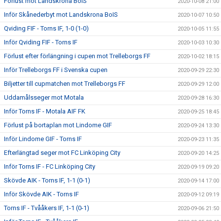
Förlust mot Landskrona BoIS
2020-10-08 21:00
Inför Skånederbyt mot Landskrona BoIS
2020-10-07 10:50
Qviding FIF - Torns IF, 1-0 (1-0)
2020-10-05 11:55
Inför Qviding FIF - Torns IF
2020-10-03 10:30
Förlust efter förlängning i cupen mot Trelleborgs FF
2020-10-02 18:15
Inför Trelleborgs FF i Svenska cupen
2020-09-29 22:30
Biljetter till cupmatchen mot Trelleborgs FF
2020-09-29 12:00
Uddamålsseger mot Motala
2020-09-28 16:30
Inför Torns IF - Motala AIF FK
2020-09-25 18:45
Förlust på bortaplan mot Lindome GIF
2020-09-24 13:30
Inför Lindome GIF - Torns IF
2020-09-23 11:35
Efterlängtad seger mot FC Linköping City
2020-09-20 14:25
Inför Torns IF - FC Linköping City
2020-09-19 09:20
Skövde AIK - Torns IF, 1-1 (0-1)
2020-09-14 17:00
Inför Skövde AIK - Torns IF
2020-09-12 09:19
Torns IF - Tvååkers IF, 1-1 (0-1)
2020-09-06 21:50