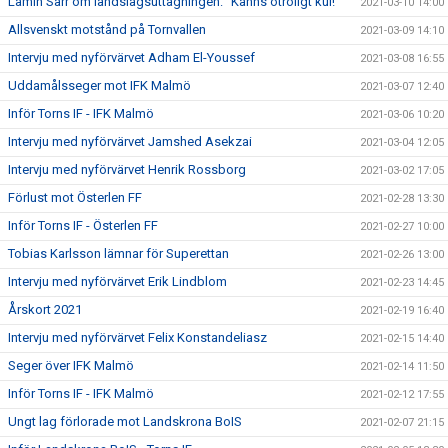
Lamin Sarr om landslagsuttagningen: "Känns otroligt kul!"
2021-03-10 14:00
Allsvenskt motstånd på Tornvallen
2021-03-09 14:10
Intervju med nyförvärvet Adham El-Youssef
2021-03-08 16:55
Uddamålsseger mot IFK Malmö
2021-03-07 12:40
Inför Torns IF - IFK Malmö
2021-03-06 10:20
Intervju med nyförvärvet Jamshed Asekzai
2021-03-04 12:05
Intervju med nyförvärvet Henrik Rossborg
2021-03-02 17:05
Förlust mot Österlen FF
2021-02-28 13:30
Inför Torns IF - Österlen FF
2021-02-27 10:00
Tobias Karlsson lämnar för Superettan
2021-02-26 13:00
Intervju med nyförvärvet Erik Lindblom
2021-02-23 14:45
Årskort 2021
2021-02-19 16:40
Intervju med nyförvärvet Felix Konstandeliasz
2021-02-15 14:40
Seger över IFK Malmö
2021-02-14 11:50
Inför Torns IF - IFK Malmö
2021-02-12 17:55
Ungt lag förlorade mot Landskrona BoIS
2021-02-07 21:15