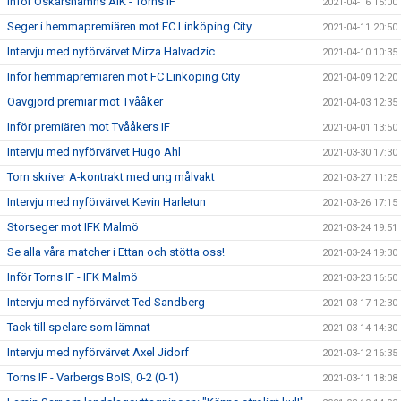
Inför Oskarshamns AIK - Torns IF
2021-04-16 15:00
Seger i hemmapremiären mot FC Linköping City
2021-04-11 20:50
Intervju med nyförvärvet Mirza Halvadzic
2021-04-10 10:35
Inför hemmapremiären mot FC Linköping City
2021-04-09 12:20
Oavgjord premiär mot Tvååker
2021-04-03 12:35
Inför premiären mot Tvååkers IF
2021-04-01 13:50
Intervju med nyförvärvet Hugo Ahl
2021-03-30 17:30
Torn skriver A-kontrakt med ung målvakt
2021-03-27 11:25
Intervju med nyförvärvet Kevin Harletun
2021-03-26 17:15
Storseger mot IFK Malmö
2021-03-24 19:51
Se alla våra matcher i Ettan och stötta oss!
2021-03-24 19:30
Inför Torns IF - IFK Malmö
2021-03-23 16:50
Intervju med nyförvärvet Ted Sandberg
2021-03-17 12:30
Tack till spelare som lämnat
2021-03-14 14:30
Intervju med nyförvärvet Axel Jidorf
2021-03-12 16:35
Torns IF - Varbergs BoIS, 0-2 (0-1)
2021-03-11 18:08