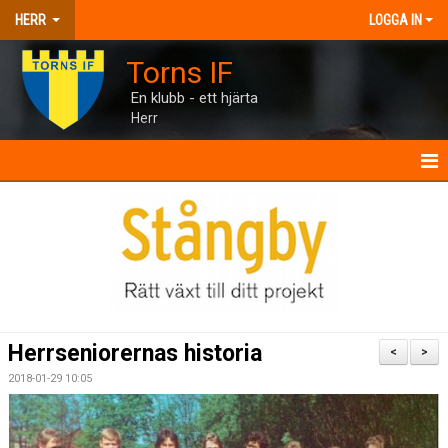
HERR
LOGGA IN
Torns IF
En klubb - ett hjärta
Herr
HERR
NYHETER
KALENDER
MATCHER
Herrseniorernas historia
<
>
TRUPPEN
2018-01-29 10:05
BILDGALLERI