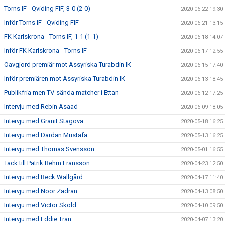
Torns IF - Qviding FIF, 3-0 (2-0)
2020-06-22 19:30
Inför Torns IF - Qviding FIF
2020-06-21 13:15
FK Karlskrona - Torns IF, 1-1 (1-1)
2020-06-18 14:07
Inför FK Karlskrona - Torns IF
2020-06-17 12:55
Oavgjord premiär mot Assyriska Turabdin IK
2020-06-15 17:40
Inför premiären mot Assyriska Turabdin IK
2020-06-13 18:45
Publikfria men TV-sända matcher i Ettan
2020-06-12 17:25
Intervju med Rebin Asaad
2020-06-09 18:05
Intervju med Granit Stagova
2020-05-18 16:25
Intervju med Dardan Mustafa
2020-05-13 16:25
Intervju med Thomas Svensson
2020-05-01 16:55
Tack till Patrik Behm Fransson
2020-04-23 12:50
Intervju med Beck Wallgård
2020-04-17 11:40
Intervju med Noor Zadran
2020-04-13 08:50
Intervju med Victor Sköld
2020-04-10 09:50
Intervju med Eddie Tran
2020-04-07 13:20