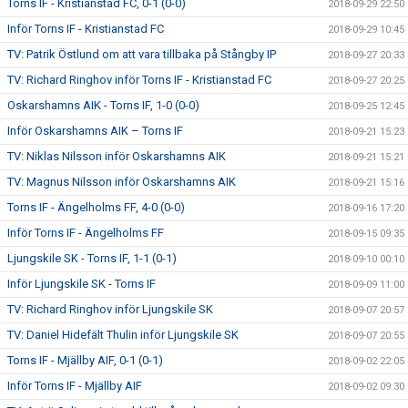
Torns IF - Kristianstad FC, 0-1 (0-0)
2018-09-29 22:50
Inför Torns IF - Kristianstad FC
2018-09-29 10:45
TV: Patrik Östlund om att vara tillbaka på Stångby IP
2018-09-27 20:33
TV: Richard Ringhov inför Torns IF - Kristianstad FC
2018-09-27 20:25
Oskarshamns AIK - Torns IF, 1-0 (0-0)
2018-09-25 12:45
Inför Oskarshamns AIK – Torns IF
2018-09-21 15:23
TV: Niklas Nilsson inför Oskarshamns AIK
2018-09-21 15:21
TV: Magnus Nilsson inför Oskarshamns AIK
2018-09-21 15:16
Torns IF - Ängelholms FF, 4-0 (0-0)
2018-09-16 17:20
Inför Torns IF - Ängelholms FF
2018-09-15 09:35
Ljungskile SK - Torns IF, 1-1 (0-1)
2018-09-10 00:10
Inför Ljungskile SK - Torns IF
2018-09-09 11:00
TV: Richard Ringhov inför Ljungskile SK
2018-09-07 20:57
TV: Daniel Hidefält Thulin inför Ljungskile SK
2018-09-07 20:55
Torns IF - Mjällby AIF, 0-1 (0-1)
2018-09-02 22:05
Inför Torns IF - Mjällby AIF
2018-09-02 09:30