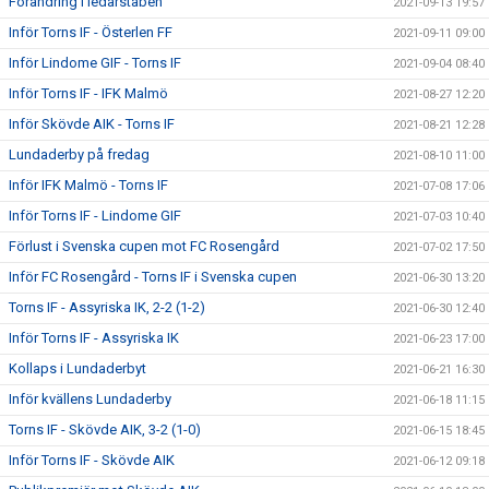
Förändring i ledarstaben
2021-09-13 19:57
Inför Torns IF - Österlen FF
2021-09-11 09:00
Inför Lindome GIF - Torns IF
2021-09-04 08:40
Inför Torns IF - IFK Malmö
2021-08-27 12:20
Inför Skövde AIK - Torns IF
2021-08-21 12:28
Lundaderby på fredag
2021-08-10 11:00
Inför IFK Malmö - Torns IF
2021-07-08 17:06
Inför Torns IF - Lindome GIF
2021-07-03 10:40
Förlust i Svenska cupen mot FC Rosengård
2021-07-02 17:50
Inför FC Rosengård - Torns IF i Svenska cupen
2021-06-30 13:20
Torns IF - Assyriska IK, 2-2 (1-2)
2021-06-30 12:40
Inför Torns IF - Assyriska IK
2021-06-23 17:00
Kollaps i Lundaderbyt
2021-06-21 16:30
Inför kvällens Lundaderby
2021-06-18 11:15
Torns IF - Skövde AIK, 3-2 (1-0)
2021-06-15 18:45
Inför Torns IF - Skövde AIK
2021-06-12 09:18