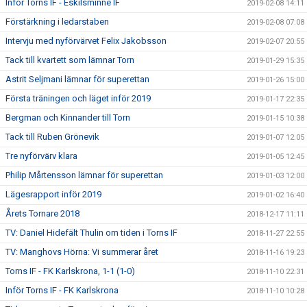
Inför Torns IF - Eskilsminne IF
2019-02-08 14:11
Förstärkning i ledarstaben
2019-02-08 07:08
Intervju med nyförvärvet Felix Jakobsson
2019-02-07 20:55
Tack till kvartett som lämnar Torn
2019-01-29 15:35
Astrit Seljmani lämnar för superettan
2019-01-26 15:00
Första träningen och läget inför 2019
2019-01-17 22:35
Bergman och Kinnander till Torn
2019-01-15 10:38
Tack till Ruben Grönevik
2019-01-07 12:05
Tre nyförvärv klara
2019-01-05 12:45
Philip Mårtensson lämnar för superettan
2019-01-03 12:00
Lägesrapport inför 2019
2019-01-02 16:40
Årets Tornare 2018
2018-12-17 11:11
TV: Daniel Hidefält Thulin om tiden i Torns IF
2018-11-27 22:55
TV: Manghovs Hörna: Vi summerar året
2018-11-16 19:23
Torns IF - FK Karlskrona, 1-1 (1-0)
2018-11-10 22:31
Inför Torns IF - FK Karlskrona
2018-11-10 10:28