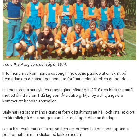
ÅRETS TORNARE
Torns IF:s A-lag som det såg ut 1974.
Inför herrarnas kommande säsong finns det nu publicerat en skrift på
hemsidan om de säsonger som har förflutit sedan klubben grundades.
Herrseniorerna har nyligen dragit igång säsongen 2018 och blickar framåt
mot ett år i division 1 då lag som Åtvidaberg, Mjällby och Ljungskile
kommer att besöka Tornvallen.
Själv har jag (som många gånger förr) gått åt motsatt håll och istället gjort
en återblick på de säsonger som har tagit laget dit man är idag.
Detta har resulterat i en skrift om herrseniorernas historia som öppnas i
pdf-format om man klickar på länken nedan: