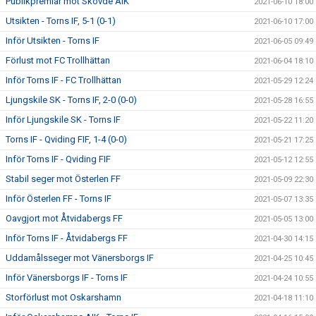
Publikpremiär mot Skövde AIK
2021-06-10 18:00
Utsikten - Torns IF, 5-1 (0-1)
2021-06-10 17:00
Inför Utsikten - Torns IF
2021-06-05 09:49
Förlust mot FC Trollhättan
2021-06-04 18:10
Inför Torns IF - FC Trollhättan
2021-05-29 12:24
Ljungskile SK - Torns IF, 2-0 (0-0)
2021-05-28 16:55
Inför Ljungskile SK - Torns IF
2021-05-22 11:20
Torns IF - Qviding FIF, 1-4 (0-0)
2021-05-21 17:25
Inför Torns IF - Qviding FIF
2021-05-12 12:55
Stabil seger mot Österlen FF
2021-05-09 22:30
Inför Österlen FF - Torns IF
2021-05-07 13:35
Oavgjort mot Åtvidabergs FF
2021-05-05 13:00
Inför Torns IF - Åtvidabergs FF
2021-04-30 14:15
Uddamålsseger mot Vänersborgs IF
2021-04-25 10:45
Inför Vänersborgs IF - Torns IF
2021-04-24 10:55
Storförlust mot Oskarshamn
2021-04-18 11:10