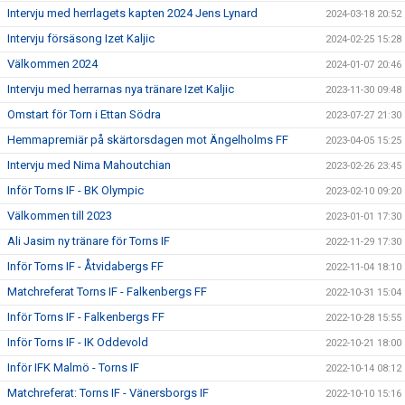
Intervju med herrlagets kapten 2024 Jens Lynard
2024-03-18 20:52
Intervju försäsong Izet Kaljic
2024-02-25 15:28
Välkommen 2024
2024-01-07 20:46
Intervju med herrarnas nya tränare Izet Kaljic
2023-11-30 09:48
Omstart för Torn i Ettan Södra
2023-07-27 21:30
Hemmapremiär på skärtorsdagen mot Ängelholms FF
2023-04-05 15:25
Intervju med Nima Mahoutchian
2023-02-26 23:45
Inför Torns IF - BK Olympic
2023-02-10 09:20
Välkommen till 2023
2023-01-01 17:30
Ali Jasim ny tränare för Torns IF
2022-11-29 17:30
Inför Torns IF - Åtvidabergs FF
2022-11-04 18:10
Matchreferat Torns IF - Falkenbergs FF
2022-10-31 15:04
Inför Torns IF - Falkenbergs FF
2022-10-28 15:55
Inför Torns IF - IK Oddevold
2022-10-21 18:00
Inför IFK Malmö - Torns IF
2022-10-14 08:12
Matchreferat: Torns IF - Vänersborgs IF
2022-10-10 15:16