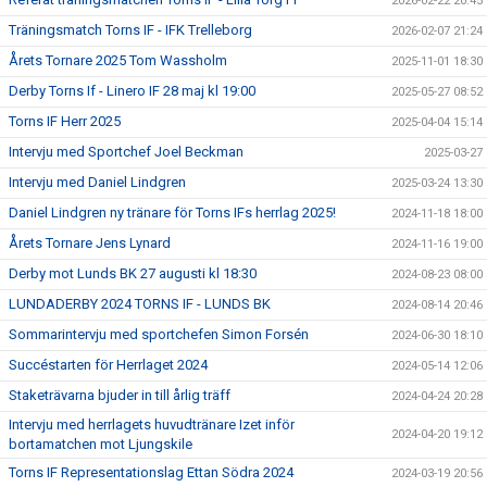
2026-02-22 20:45
Träningsmatch Torns IF - IFK Trelleborg
2026-02-07 21:24
Årets Tornare 2025 Tom Wassholm
2025-11-01 18:30
Derby Torns If - Linero IF 28 maj kl 19:00
2025-05-27 08:52
Torns IF Herr 2025
2025-04-04 15:14
Intervju med Sportchef Joel Beckman
2025-03-27
Intervju med Daniel Lindgren
2025-03-24 13:30
Daniel Lindgren ny tränare för Torns IFs herrlag 2025!
2024-11-18 18:00
Årets Tornare Jens Lynard
2024-11-16 19:00
Derby mot Lunds BK 27 augusti kl 18:30
2024-08-23 08:00
LUNDADERBY 2024 TORNS IF - LUNDS BK
2024-08-14 20:46
Sommarintervju med sportchefen Simon Forsén
2024-06-30 18:10
Succéstarten för Herrlaget 2024
2024-05-14 12:06
Staketrävarna bjuder in till årlig träff
2024-04-24 20:28
Intervju med herrlagets huvudtränare Izet inför
2024-04-20 19:12
bortamatchen mot Ljungskile
Torns IF Representationslag Ettan Södra 2024
2024-03-19 20:56