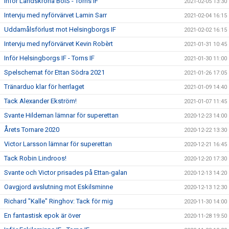
Inför Landskrona BoIS - Torns IF
2021-02-05 13:30
Intervju med nyförvärvet Lamin Sarr
2021-02-04 16:15
Uddamålsförlust mot Helsingborgs IF
2021-02-02 16:15
Intervju med nyförvärvet Kevin Robèrt
2021-01-31 10:45
Inför Helsingborgs IF - Torns IF
2021-01-30 11:00
Spelschemat för Ettan Södra 2021
2021-01-26 17:05
Tränarduo klar för herrlaget
2021-01-09 14:40
Tack Alexander Ekström!
2021-01-07 11:45
Svante Hildeman lämnar för superettan
2020-12-23 14:00
Årets Tornare 2020
2020-12-22 13:30
Victor Larsson lämnar för superettan
2020-12-21 16:45
Tack Robin Lindroos!
2020-12-20 17:30
Svante och Victor prisades på Ettan-galan
2020-12-13 14:20
Oavgjord avslutning mot Eskilsminne
2020-12-13 12:30
Richard "Kalle" Ringhov: Tack för mig
2020-11-30 14:00
En fantastisk epok är över
2020-11-28 19:50