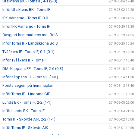
Utsiktens BK - Torns IF, 4-1 (2-0)
2019-06-04 17:40
Inför Utsiktens BK - Torns IF
2019-06-02 10:20
IFK Värnamo - Torns IF, 0-0
2019-05-30 14:25
Inför IFK Värnamo - Torns IF
2019-05-29 15:35
Oavgjort hemmaderby mot BoIS
2019-05-29 14:55
Inför Torns IF - Landskrona BoIS
2019-05-25 10:24
Tvååkers IF - Torns IF, 0-1 (0-1)
2019-05-19 12:20
Inför Tvååkers IF - Torns IF
2019-05-17 16:40
DM: Klippans FF - Torns IF, 2-6 (0-3)
2019-05-15 19:15
Inför Klippans FF - Torns IF (DM)
2019-05-14 11:30
Första segern på hemmaplan
2019-05-13 15:40
Inför Torns IF - Lindome GIF
2019-05-11 10:30
Lunds BK - Torns IF, 2-2 (1-1)
2019-05-05 23:00
Inför Lunds BK - Torns IF
2019-05-03 21:25
Torns IF - Skövde AIK, 2-2 (1-1)
2019-05-02 16:00
Inför Torns IF - Skövde AIK
2019-05-01 10:50