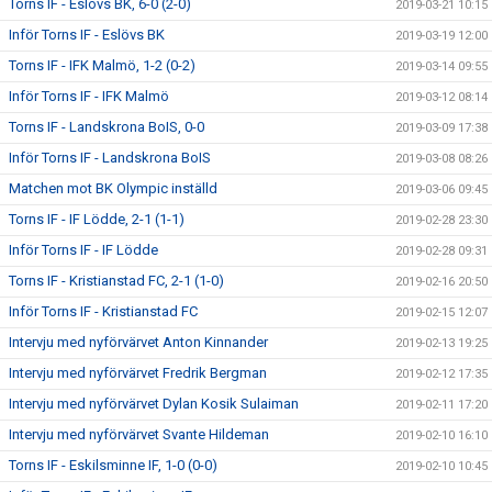
Torns IF - Eslövs BK, 6-0 (2-0)
2019-03-21 10:15
Inför Torns IF - Eslövs BK
2019-03-19 12:00
Torns IF - IFK Malmö, 1-2 (0-2)
2019-03-14 09:55
Inför Torns IF - IFK Malmö
2019-03-12 08:14
Torns IF - Landskrona BoIS, 0-0
2019-03-09 17:38
Inför Torns IF - Landskrona BoIS
2019-03-08 08:26
Matchen mot BK Olympic inställd
2019-03-06 09:45
Torns IF - IF Lödde, 2-1 (1-1)
2019-02-28 23:30
Inför Torns IF - IF Lödde
2019-02-28 09:31
Torns IF - Kristianstad FC, 2-1 (1-0)
2019-02-16 20:50
Inför Torns IF - Kristianstad FC
2019-02-15 12:07
Intervju med nyförvärvet Anton Kinnander
2019-02-13 19:25
Intervju med nyförvärvet Fredrik Bergman
2019-02-12 17:35
Intervju med nyförvärvet Dylan Kosik Sulaiman
2019-02-11 17:20
Intervju med nyförvärvet Svante Hildeman
2019-02-10 16:10
Torns IF - Eskilsminne IF, 1-0 (0-0)
2019-02-10 10:45