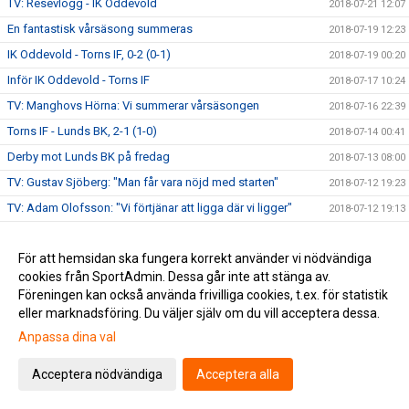
TV: Resevlogg - IK Oddevold
2018-07-21 12:07
En fantastisk vårsäsong summeras
2018-07-19 12:23
IK Oddevold - Torns IF, 0-2 (0-1)
2018-07-19 00:20
Inför IK Oddevold - Torns IF
2018-07-17 10:24
TV: Manghovs Hörna: Vi summerar vårsäsongen
2018-07-16 22:39
Torns IF - Lunds BK, 2-1 (1-0)
2018-07-14 00:41
Derby mot Lunds BK på fredag
2018-07-13 08:00
TV: Gustav Sjöberg: "Man får vara nöjd med starten"
2018-07-12 19:23
TV: Adam Olofsson: "Vi förtjänar att ligga där vi ligger"
2018-07-12 19:13
TV: Magnus Nilsson: "Derbyt betyder mycket för många i
2018-07-11 23:13
laget"
För att hemsidan ska fungera korrekt använder vi nödvändiga
TV: Philip Mårtensson: "Det är alltid kul med derbyn"
2018-07-11 23:08
cookies från SportAdmin. Dessa går inte att stänga av.
Föreningen kan också använda frivilliga cookies, t.ex. för statistik
Husqvarna FF - Torns IF, 0-1 (0-0)
2018-07-08 21:13
eller marknadsföring. Du väljer själv om du vill acceptera dessa.
Torn möter IFK Göteborg i Svenska Cupen
2018-07-07 13:54
Anpassa dina val
Inför Husqvarna FF - Torns IF
2018-07-06 20:00
TV: Niklas Nilsson: "Med lite tur hade vi fått ett poäng mot
Acceptera nödvändiga
Acceptera alla
2018-07-05 21:03
Malmö FF"