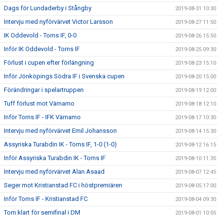
Dags för Lundaderby i Stångby
2019-08-31 10:30
Intervju med nyförvärvet Victor Larsson
2019-08-27 11:50
IK Oddevold - Torns IF, 0-0
2019-08-26 15:50
Inför IK Oddevold - Torns IF
2019-08-25 09:30
Förlust i cupen efter förlängning
2019-08-23 15:10
Inför Jönköpings Södra IF i Svenska cupen
2019-08-20 15:00
Förändringar i spelartruppen
2019-08-19 12:00
Tuff förlust mot Värnamo
2019-08-18 12:10
Inför Torns IF - IFK Värnamo
2019-08-17 10:30
Intervju med nyförvärvet Emil Johansson
2019-08-14 15:30
Assyriska Turabdin IK - Torns IF, 1-0 (1-0)
2019-08-12 16:15
Inför Assyriska Turabdin IK - Torns IF
2019-08-10 11:35
Intervju med nyförvärvet Alan Asaad
2019-08-07 12:45
Seger mot Kristianstad FC i höstpremiären
2019-08-05 17:00
Inför Torns IF - Kristianstad FC
2019-08-04 09:30
Torn klart för semifinal i DM
2019-08-01 10:05