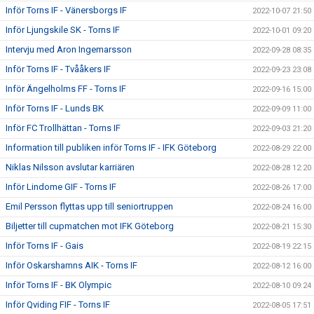
Inför Torns IF - Vänersborgs IF
2022-10-07 21:50
Inför Ljungskile SK - Torns IF
2022-10-01 09:20
Intervju med Aron Ingemarsson
2022-09-28 08:35
Inför Torns IF - Tvååkers IF
2022-09-23 23:08
Inför Ängelholms FF - Torns IF
2022-09-16 15:00
Inför Torns IF - Lunds BK
2022-09-09 11:00
Inför FC Trollhättan - Torns IF
2022-09-03 21:20
Information till publiken inför Torns IF - IFK Göteborg
2022-08-29 22:00
Niklas Nilsson avslutar karriären
2022-08-28 12:20
Inför Lindome GIF - Torns IF
2022-08-26 17:00
Emil Persson flyttas upp till seniortruppen
2022-08-24 16:00
Biljetter till cupmatchen mot IFK Göteborg
2022-08-21 15:30
Inför Torns IF - Gais
2022-08-19 22:15
Inför Oskarshamns AIK - Torns IF
2022-08-12 16:00
Inför Torns IF - BK Olympic
2022-08-10 09:24
Inför Qviding FIF - Torns IF
2022-08-05 17:51