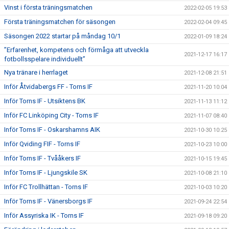
Vinst i första träningsmatchen
2022-02-05 19:53
Första träningsmatchen för säsongen
2022-02-04 09:45
Säsongen 2022 startar på måndag 10/1
2022-01-09 18:24
”Erfarenhet, kompetens och förmåga att utveckla
2021-12-17 16:17
fotbollsspelare individuellt”
Nya tränare i herrlaget
2021-12-08 21:51
Inför Åtvidabergs FF - Torns IF
2021-11-20 10:04
Inför Torns IF - Utsiktens BK
2021-11-13 11:12
Inför FC Linköping City - Torns IF
2021-11-07 08:40
Inför Torns IF - Oskarshamns AIK
2021-10-30 10:25
Inför Qviding FIF - Torns IF
2021-10-23 10:00
Inför Torns IF - Tvååkers IF
2021-10-15 19:45
Inför Torns IF - Ljungskile SK
2021-10-08 21:10
Inför FC Trollhättan - Torns IF
2021-10-03 10:20
Inför Torns IF - Vänersborgs IF
2021-09-24 22:54
Inför Assyriska IK - Torns IF
2021-09-18 09:20