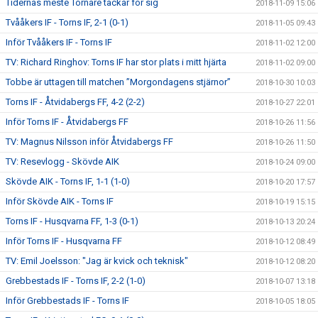
Tidernas meste Tornare tackar för sig
2018-11-09 15:06
Tvååkers IF - Torns IF, 2-1 (0-1)
2018-11-05 09:43
Inför Tvååkers IF - Torns IF
2018-11-02 12:00
TV: Richard Ringhov: Torns IF har stor plats i mitt hjärta
2018-11-02 09:00
Tobbe är uttagen till matchen ”Morgondagens stjärnor”
2018-10-30 10:03
Torns IF - Åtvidabergs FF, 4-2 (2-2)
2018-10-27 22:01
Inför Torns IF - Åtvidabergs FF
2018-10-26 11:56
TV: Magnus Nilsson inför Åtvidabergs FF
2018-10-26 11:50
TV: Resevlogg - Skövde AIK
2018-10-24 09:00
Skövde AIK - Torns IF, 1-1 (1-0)
2018-10-20 17:57
Inför Skövde AIK - Torns IF
2018-10-19 15:15
Torns IF - Husqvarna FF, 1-3 (0-1)
2018-10-13 20:24
Inför Torns IF - Husqvarna FF
2018-10-12 08:49
TV: Emil Joelsson: "Jag är kvick och teknisk"
2018-10-12 08:20
Grebbestads IF - Torns IF, 2-2 (1-0)
2018-10-07 13:18
Inför Grebbestads IF - Torns IF
2018-10-05 18:05