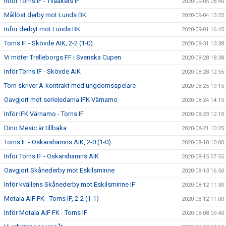
Inför Torns IF - Tvååkers IF
2020-09-05 08:40
Mållöst derby mot Lunds BK
2020-09-04 13:25
Inför derbyt mot Lunds BK
2020-09-01 16:45
Torns IF - Skövde AIK, 2-2 (1-0)
2020-08-31 13:38
Vi möter Trelleborgs FF i Svenska Cupen
2020-08-28 18:38
Inför Torns IF - Skövde AIK
2020-08-28 12:55
Torn skriver A-kontrakt med ungdomsspelare
2020-08-25 19:15
Oavgjort mot serieledarna IFK Värnamo
2020-08-24 14:15
Inför IFK Värnamo - Torns IF
2020-08-23 12:10
Dino Mesic är tillbaka
2020-08-21 10:25
Torns IF - Oskarshamns AIK, 2-0 (1-0)
2020-08-18 10:00
Inför Torns IF - Oskarshamns AIK
2020-08-15 07:55
Oavgjort Skånederby mot Eskilsminne
2020-08-13 16:50
Inför kvällens Skånederby mot Eskilsminne IF
2020-08-12 11:30
Motala AIF FK - Torns IF, 2-2 (1-1)
2020-08-12 11:00
Inför Motala AIF FK - Torns IF
2020-08-08 09:40