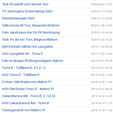
Tack till sextett som lämnat Torn
2020-02-02 19:27
TV: Säsongens första träning 2020
2020-01-19 18:00
Premiärträningen 2020
2020-01-16 18:05
Välkommen till Torn, Alexander Ekström
2020-01-08 15:50
Felix Jakobsson klar för IFK Norrköping
2020-01-03 18:39
Tack för din tid i Torn, Magnus Nilsson
2020-01-02 16:25
Nytt kontrakt säkrat mot Ljungskile
2019-11-03 22:40
Inför Ljungskile SK - Torns IF
2019-11-02 10:40
Felix är uttagen till Morgondagens stjärnor
2019-10-31 09:30
Torns IF - Tvååkers IF, 2-2 (1-1)
2019-10-31 07:59
Inför Torns IF - Tvååkers IF
2019-10-26 11:20
Förlust i DM-finalen mot Malmö FF
2019-10-26 11:00
Inför DM-finalen Torns IF - Malmö FF
2019-10-23 08:20
Oskarshamns AIK - Torns IF, 2-1 (2-0)
2019-10-22 16:50
Inför Oskarshamns AIK - Torns IF
2019-10-19 11:10
Träningsmatch mot Malmö FF
2019-10-18 11:00