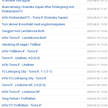
Vi arbetar oss uppåt
2020-08-07 09:15
Avancemang i Svenska Cupen efter förlängning mot
2020-08-05 11:01
Kristianstad FC
Inför Kristianstad FC - Torns IF (Svenska Cupen)
2020-08-04 11:45
Torn skriver A-kontrakt med ungdomsspelare
2020-08-01 10:30
Oavgjort mot Landskrona BoIS
2020-07-27 10:40
Inför Torns IF - Landskrona BoIS
2020-07-18 10:25
Vändning till seger i Tvååker
2020-07-16 15:20
Inför Tvååkers IF - Torns IF
2020-07-14 19:53
Torns IF - Utsikten, 4-0 (3-0)
2020-07-13 09:40
Inför Torns IF - Utsikten
2020-07-11 10:45
FC Linköping City - Torns IF, 1-1 (1-1)
2020-07-06 12:50
Inför FC Linköping City - Torns IF
2020-07-05 11:00
Torns IF - Lindome GIF, 3-0 (3-0)
2020-07-03 18:05
Inför Torns IF - Lindome GIF
2020-07-01 12:45
Tung förlust i Trollhättan
2020-06-29 12:45
Inför FC Trollhättan - Torns IF
2020-06-26 12:40