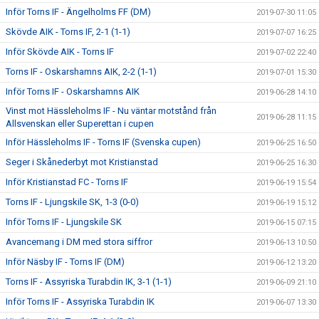
Inför Torns IF - Ängelholms FF (DM)
2019-07-30 11:05
Skövde AIK - Torns IF, 2-1 (1-1)
2019-07-07 16:25
Inför Skövde AIK - Torns IF
2019-07-02 22:40
Torns IF - Oskarshamns AIK, 2-2 (1-1)
2019-07-01 15:30
Inför Torns IF - Oskarshamns AIK
2019-06-28 14:10
Vinst mot Hässleholms IF - Nu väntar motstånd från
2019-06-28 11:15
Allsvenskan eller Superettan i cupen
Inför Hässleholms IF - Torns IF (Svenska cupen)
2019-06-25 16:50
Seger i Skånederbyt mot Kristianstad
2019-06-25 16:30
Inför Kristianstad FC - Torns IF
2019-06-19 15:54
Torns IF - Ljungskile SK, 1-3 (0-0)
2019-06-19 15:12
Inför Torns IF - Ljungskile SK
2019-06-15 07:15
Avancemang i DM med stora siffror
2019-06-13 10:50
Inför Näsby IF - Torns IF (DM)
2019-06-12 13:20
Torns IF - Assyriska Turabdin IK, 3-1 (1-1)
2019-06-09 21:10
Inför Torns IF - Assyriska Turabdin IK
2019-06-07 13:30