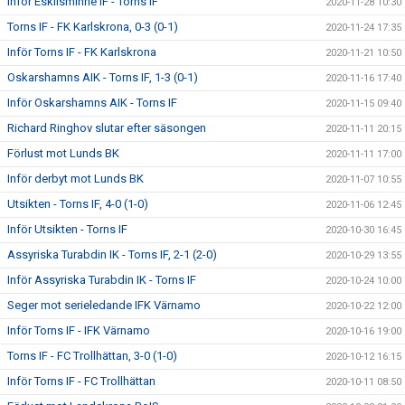
Inför Eskilsminne IF - Torns IF
2020-11-28 10:30
Torns IF - FK Karlskrona, 0-3 (0-1)
2020-11-24 17:35
Inför Torns IF - FK Karlskrona
2020-11-21 10:50
Oskarshamns AIK - Torns IF, 1-3 (0-1)
2020-11-16 17:40
Inför Oskarshamns AIK - Torns IF
2020-11-15 09:40
Richard Ringhov slutar efter säsongen
2020-11-11 20:15
Förlust mot Lunds BK
2020-11-11 17:00
Inför derbyt mot Lunds BK
2020-11-07 10:55
Utsikten - Torns IF, 4-0 (1-0)
2020-11-06 12:45
Inför Utsikten - Torns IF
2020-10-30 16:45
Assyriska Turabdin IK - Torns IF, 2-1 (2-0)
2020-10-29 13:55
Inför Assyriska Turabdin IK - Torns IF
2020-10-24 10:00
Seger mot serieledande IFK Värnamo
2020-10-22 12:00
Inför Torns IF - IFK Värnamo
2020-10-16 19:00
Torns IF - FC Trollhättan, 3-0 (1-0)
2020-10-12 16:15
Inför Torns IF - FC Trollhättan
2020-10-11 08:50