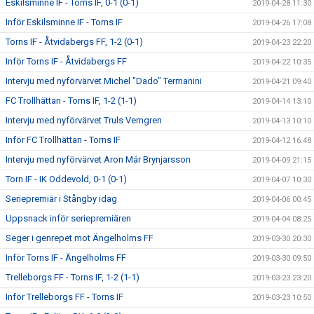
Eskilsminne IF - Torns IF, 0-1 (0-1)
2019-04-28 11:30
Inför Eskilsminne IF - Torns IF
2019-04-26 17:08
Torns IF - Åtvidabergs FF, 1-2 (0-1)
2019-04-23 22:20
Inför Torns IF - Åtvidabergs FF
2019-04-22 10:35
Intervju med nyförvärvet Michel "Dado" Termanini
2019-04-21 09:40
FC Trollhättan - Torns IF, 1-2 (1-1)
2019-04-14 13:10
Intervju med nyförvärvet Truls Verngren
2019-04-13 10:10
Inför FC Trollhättan - Torns IF
2019-04-12 16:48
Intervju med nyförvärvet Aron Már Brynjarsson
2019-04-09 21:15
Torn IF - IK Oddevold, 0-1 (0-1)
2019-04-07 10:30
Seriepremiär i Stångby idag
2019-04-06 00:45
Uppsnack inför seriepremiären
2019-04-04 08:25
Seger i genrepet mot Ängelholms FF
2019-03-30 20:30
Inför Torns IF - Ängelholms FF
2019-03-30 09:50
Trelleborgs FF - Torns IF, 1-2 (1-1)
2019-03-23 23:20
Inför Trelleborgs FF - Torns IF
2019-03-23 10:50