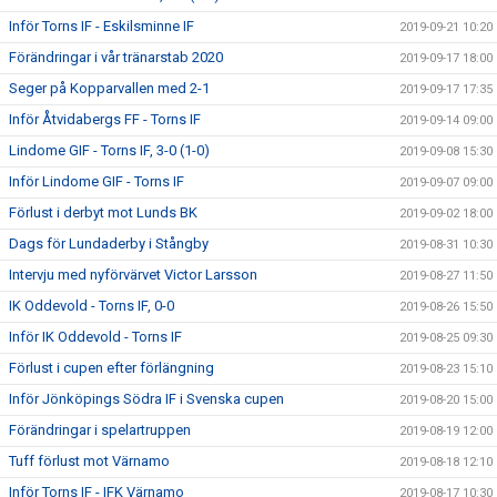
Inför Torns IF - Eskilsminne IF
2019-09-21 10:20
Förändringar i vår tränarstab 2020
2019-09-17 18:00
Seger på Kopparvallen med 2-1
2019-09-17 17:35
Inför Åtvidabergs FF - Torns IF
2019-09-14 09:00
Lindome GIF - Torns IF, 3-0 (1-0)
2019-09-08 15:30
Inför Lindome GIF - Torns IF
2019-09-07 09:00
Förlust i derbyt mot Lunds BK
2019-09-02 18:00
Dags för Lundaderby i Stångby
2019-08-31 10:30
Intervju med nyförvärvet Victor Larsson
2019-08-27 11:50
IK Oddevold - Torns IF, 0-0
2019-08-26 15:50
Inför IK Oddevold - Torns IF
2019-08-25 09:30
Förlust i cupen efter förlängning
2019-08-23 15:10
Inför Jönköpings Södra IF i Svenska cupen
2019-08-20 15:00
Förändringar i spelartruppen
2019-08-19 12:00
Tuff förlust mot Värnamo
2019-08-18 12:10
Inför Torns IF - IFK Värnamo
2019-08-17 10:30