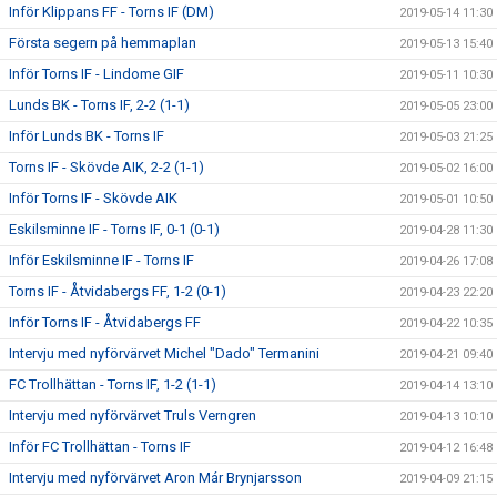
Inför Klippans FF - Torns IF (DM)
2019-05-14 11:30
Första segern på hemmaplan
2019-05-13 15:40
Inför Torns IF - Lindome GIF
2019-05-11 10:30
Lunds BK - Torns IF, 2-2 (1-1)
2019-05-05 23:00
Inför Lunds BK - Torns IF
2019-05-03 21:25
Torns IF - Skövde AIK, 2-2 (1-1)
2019-05-02 16:00
Inför Torns IF - Skövde AIK
2019-05-01 10:50
Eskilsminne IF - Torns IF, 0-1 (0-1)
2019-04-28 11:30
Inför Eskilsminne IF - Torns IF
2019-04-26 17:08
Torns IF - Åtvidabergs FF, 1-2 (0-1)
2019-04-23 22:20
Inför Torns IF - Åtvidabergs FF
2019-04-22 10:35
Intervju med nyförvärvet Michel "Dado" Termanini
2019-04-21 09:40
FC Trollhättan - Torns IF, 1-2 (1-1)
2019-04-14 13:10
Intervju med nyförvärvet Truls Verngren
2019-04-13 10:10
Inför FC Trollhättan - Torns IF
2019-04-12 16:48
Intervju med nyförvärvet Aron Már Brynjarsson
2019-04-09 21:15