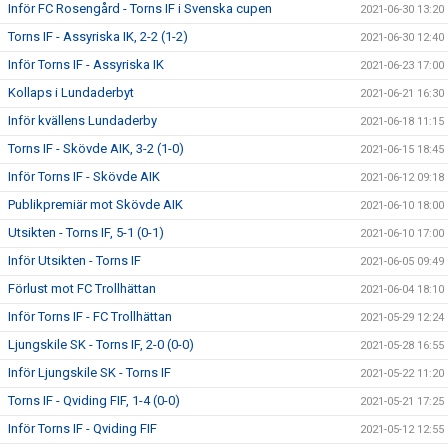
Inför FC Rosengård - Torns IF i Svenska cupen
2021-06-30 13:20
Torns IF - Assyriska IK, 2-2 (1-2)
2021-06-30 12:40
Inför Torns IF - Assyriska IK
2021-06-23 17:00
Kollaps i Lundaderbyt
2021-06-21 16:30
Inför kvällens Lundaderby
2021-06-18 11:15
Torns IF - Skövde AIK, 3-2 (1-0)
2021-06-15 18:45
Inför Torns IF - Skövde AIK
2021-06-12 09:18
Publikpremiär mot Skövde AIK
2021-06-10 18:00
Utsikten - Torns IF, 5-1 (0-1)
2021-06-10 17:00
Inför Utsikten - Torns IF
2021-06-05 09:49
Förlust mot FC Trollhättan
2021-06-04 18:10
Inför Torns IF - FC Trollhättan
2021-05-29 12:24
Ljungskile SK - Torns IF, 2-0 (0-0)
2021-05-28 16:55
Inför Ljungskile SK - Torns IF
2021-05-22 11:20
Torns IF - Qviding FIF, 1-4 (0-0)
2021-05-21 17:25
Inför Torns IF - Qviding FIF
2021-05-12 12:55