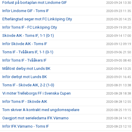
Förlust på bortaplan mot Lindome GIF
2020-09-24 13:30
Inför Lindome GIF - Torns IF
2020-09-23 11:35
Efterlängtad seger mot FC Linköping City
2020-09-20 14:25
Inför Torns IF - FC Linköping City
2020-09-19 09:20
Skövde AIK - Torns IF, 1-1 (0-1)
2020-09-14 17:00
Inför Skövde AIK - Torns IF
2020-09-12 09:19
Torns IF - Tvååkers IF, 1-1 (0-1)
2020-09-06 21:50
Inför Torns IF - Tvååkers IF
2020-09-05 08:40
Mållöst derby mot Lunds BK
2020-09-04 13:25
Inför derbyt mot Lunds BK
2020-09-01 16:45
Torns IF - Skövde AIK, 2-2 (1-0)
2020-08-31 13:38
Vi möter Trelleborgs FF i Svenska Cupen
2020-08-28 18:38
Inför Torns IF - Skövde AIK
2020-08-28 12:55
Torn skriver A-kontrakt med ungdomsspelare
2020-08-25 19:15
Oavgjort mot serieledarna IFK Värnamo
2020-08-24 14:15
Inför IFK Värnamo - Torns IF
2020-08-23 12:10