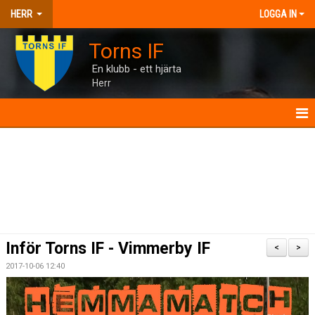
HERR
LOGGA IN
Torns IF
En klubb - ett hjärta
Herr
HERR
NYHETER
KALENDER
MATCHER
Inför Torns IF - Vimmerby IF
<
>
TRUPPEN
2017-10-06 12:40
BILDGALLERI