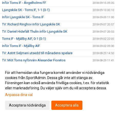
Inför Torns IF - Ängelholms FF
2018-09-15 09:35
Ljungskile SK - Torns IF, 1-1 (0-1)
2018-09-10 00:10
Inför Ljungskile SK - Torns IF
2018-09-09 11:00
TV: Richard Ringhov inför Ljungskile SK
2018-09-07 20:57
TV: Daniel Hidefält Thulin inför Ljungskile SK
2018-09-07 20:55
Torns IF - Mjällby AIF, 0-1 (0-1)
2018-09-02 22:05
Inför Torns IF - Mjällby AIF
2018-09-02 09:30
TV: Astrit Seljmani utsedd till månadens spelare
2018-08-29 14:50
TV: Möt Torns nyförvärv Alexander Fioretos
2018-08-29 11:41
Eskilsminne IF - Torns IF, 3-0 (2-0)
2018-08-26 21:30
För att hemsidan ska fungera korrekt använder vi nödvändiga
Inför Eskilsminne IF - Torns IF
2018-08-25 18:55
cookies från SportAdmin. Dessa går inte att stänga av.
Torns IF - IFK Göteborg, 0-4 (0-1)
2018-08-24 00:10
Föreningen kan också använda frivilliga cookies, t.ex. för statistik
eller marknadsföring. Du väljer själv om du vill acceptera dessa.
Inför Torns IF - IFK Göteborg
2018-08-23 10:15
Anpassa dina val
Publikinfo inför Torns IF - IFK Göteborg
2018-08-22 15:15
Biljetter till Svenska Cupen mot IFK Göteborg
2018-08-21 06:00
Acceptera nödvändiga
Acceptera alla
TV: Möt Torns senaste nyförvärv - Emil Joelsson
2018-08-20 20:49