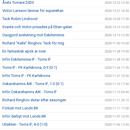
Årets Tornare 2020
2020-12-22 13:30
Victor Larsson lämnar för superettan
2020-12-21 16:45
Tack Robin Lindroos!
2020-12-20 17:30
Svante och Victor prisades på Ettan-galan
2020-12-13 14:20
Oavgjord avslutning mot Eskilsminne
2020-12-13 12:30
Richard "Kalle" Ringhov: Tack för mig
2020-11-30 14:00
En fantastisk epok är över
2020-11-28 19:50
Inför Eskilsminne IF - Torns IF
2020-11-28 10:30
Torns IF - FK Karlskrona, 0-3 (0-1)
2020-11-24 17:35
Inför Torns IF - FK Karlskrona
2020-11-21 10:50
Oskarshamns AIK - Torns IF, 1-3 (0-1)
2020-11-16 17:40
Inför Oskarshamns AIK - Torns IF
2020-11-15 09:40
Richard Ringhov slutar efter säsongen
2020-11-11 20:15
Förlust mot Lunds BK
2020-11-11 17:00
Inför derbyt mot Lunds BK
2020-11-07 10:55
Utsikten - Torns IF, 4-0 (1-0)
2020-11-06 12:45