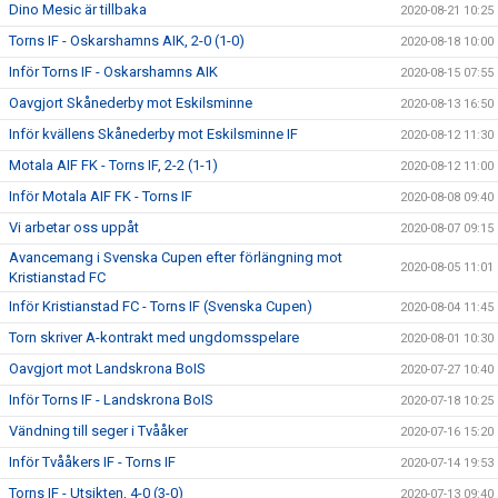
Dino Mesic är tillbaka
2020-08-21 10:25
Torns IF - Oskarshamns AIK, 2-0 (1-0)
2020-08-18 10:00
Inför Torns IF - Oskarshamns AIK
2020-08-15 07:55
Oavgjort Skånederby mot Eskilsminne
2020-08-13 16:50
Inför kvällens Skånederby mot Eskilsminne IF
2020-08-12 11:30
Motala AIF FK - Torns IF, 2-2 (1-1)
2020-08-12 11:00
Inför Motala AIF FK - Torns IF
2020-08-08 09:40
Vi arbetar oss uppåt
2020-08-07 09:15
Avancemang i Svenska Cupen efter förlängning mot
2020-08-05 11:01
Kristianstad FC
Inför Kristianstad FC - Torns IF (Svenska Cupen)
2020-08-04 11:45
Torn skriver A-kontrakt med ungdomsspelare
2020-08-01 10:30
Oavgjort mot Landskrona BoIS
2020-07-27 10:40
Inför Torns IF - Landskrona BoIS
2020-07-18 10:25
Vändning till seger i Tvååker
2020-07-16 15:20
Inför Tvååkers IF - Torns IF
2020-07-14 19:53
Torns IF - Utsikten, 4-0 (3-0)
2020-07-13 09:40