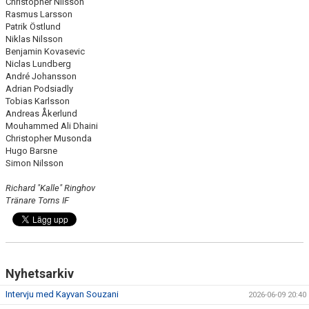
Christopher Nilsson
Rasmus Larsson
Patrik Östlund
Niklas Nilsson
Benjamin Kovasevic
Niclas Lundberg
André Johansson
Adrian Podsiadly
Tobias Karlsson
Andreas Åkerlund
Mouhammed Ali Dhaini
Christopher Musonda
Hugo Barsne
Simon Nilsson
Richard "Kalle" Ringhov
Tränare Torns IF
Nyhetsarkiv
Intervju med Kayvan Souzani
2026-06-09 20:40