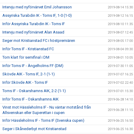
Intervju med nyförvärvet Emil Johansson
2019-08-14 15:30
Assyriska Turabdin IK - Torns IF, 1-0 (1-0)
2019-08-12 16:15
Inför Assyriska Turabdin IK - Torns IF
2019-08-10 11:35
Intervju med nyförvärvet Alan Asaad
2019-08-07 12:45
Seger mot Kristianstad FC i höstpremiären
2019-08-05 17:00
Inför Torns IF - Kristianstad FC
2019-08-04 09:30
Torn klart för semifinal i DM
2019-08-01 10:05
Inför Torns IF - Ängelholms FF (DM)
2019-07-30 11:05
Skövde AIK - Torns IF, 2-1 (1-1)
2019-07-07 16:25
Inför Skövde AIK - Torns IF
2019-07-02 22:40
Torns IF - Oskarshamns AIK, 2-2 (1-1)
2019-07-01 15:30
Inför Torns IF - Oskarshamns AIK
2019-06-28 14:10
Vinst mot Hässleholms IF - Nu väntar motstånd från
2019-06-28 11:15
Allsvenskan eller Superettan i cupen
Inför Hässleholms IF - Torns IF (Svenska cupen)
2019-06-25 16:50
Seger i Skånederbyt mot Kristianstad
2019-06-25 16:30