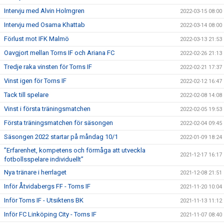
Intervju med Alvin Holmgren
2022-03-15 08:00
Intervju med Osama Khattab
2022-03-14 08:00
Förlust mot IFK Malmö
2022-03-13 21:53
Oavgjort mellan Torns IF och Ariana FC
2022-02-26 21:13
Tredje raka vinsten för Torns IF
2022-02-21 17:37
Vinst igen för Torns IF
2022-02-12 16:47
Tack till spelare
2022-02-08 14:08
Vinst i första träningsmatchen
2022-02-05 19:53
Första träningsmatchen för säsongen
2022-02-04 09:45
Säsongen 2022 startar på måndag 10/1
2022-01-09 18:24
”Erfarenhet, kompetens och förmåga att utveckla
2021-12-17 16:17
fotbollsspelare individuellt”
Nya tränare i herrlaget
2021-12-08 21:51
Inför Åtvidabergs FF - Torns IF
2021-11-20 10:04
Inför Torns IF - Utsiktens BK
2021-11-13 11:12
Inför FC Linköping City - Torns IF
2021-11-07 08:40