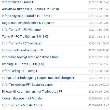
Inför Utsikten - Torns IF
2020-10-30 16:45
Assyriska Turabdin IK - Torns IF, 2-1 (2-0)
2020-10-29 13:55
Inför Assyriska Turabdin IK - Torns IF
2020-10-24 10:00
Seger mot serieledande IFK Värnamo
2020-10-22 12:00
Inför Torns IF - IFK Värnamo
2020-10-16 19:00
Torns IF - FC Trollhättan, 3-0 (1-0)
2020-10-12 16:15
Inför Torns IF - FC Trollhättan
2020-10-11 08:50
Förlust mot Landskrona BoIS
2020-10-08 21:00
Inför Skånederbyt mot Landskrona BoIS
2020-10-07 10:50
Qviding FIF - Torns IF, 1-0 (1-0)
2020-10-05 11:55
Inför Qviding FIF - Torns IF
2020-10-03 10:30
Förlust efter förlängning i cupen mot Trelleborgs FF
2020-10-02 18:15
Inför Trelleborgs FF i Svenska cupen
2020-09-29 22:30
Biljetter till cupmatchen mot Trelleborgs FF
2020-09-29 12:00
Uddamålsseger mot Motala
2020-09-28 16:30
Inför Torns IF - Motala AIF FK
2020-09-25 18:45