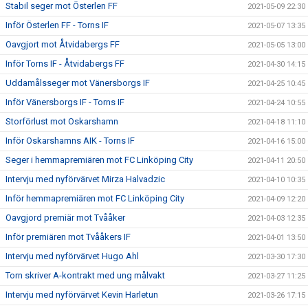
Stabil seger mot Österlen FF
2021-05-09 22:30
Inför Österlen FF - Torns IF
2021-05-07 13:35
Oavgjort mot Åtvidabergs FF
2021-05-05 13:00
Inför Torns IF - Åtvidabergs FF
2021-04-30 14:15
Uddamålsseger mot Vänersborgs IF
2021-04-25 10:45
Inför Vänersborgs IF - Torns IF
2021-04-24 10:55
Storförlust mot Oskarshamn
2021-04-18 11:10
Inför Oskarshamns AIK - Torns IF
2021-04-16 15:00
Seger i hemmapremiären mot FC Linköping City
2021-04-11 20:50
Intervju med nyförvärvet Mirza Halvadzic
2021-04-10 10:35
Inför hemmapremiären mot FC Linköping City
2021-04-09 12:20
Oavgjord premiär mot Tvååker
2021-04-03 12:35
Inför premiären mot Tvååkers IF
2021-04-01 13:50
Intervju med nyförvärvet Hugo Ahl
2021-03-30 17:30
Torn skriver A-kontrakt med ung målvakt
2021-03-27 11:25
Intervju med nyförvärvet Kevin Harletun
2021-03-26 17:15