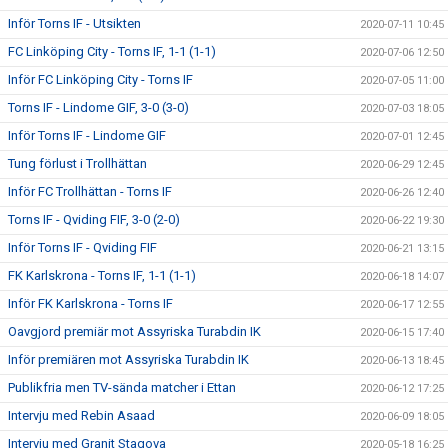
Inför Torns IF - Utsikten
2020-07-11 10:45
FC Linköping City - Torns IF, 1-1 (1-1)
2020-07-06 12:50
Inför FC Linköping City - Torns IF
2020-07-05 11:00
Torns IF - Lindome GIF, 3-0 (3-0)
2020-07-03 18:05
Inför Torns IF - Lindome GIF
2020-07-01 12:45
Tung förlust i Trollhättan
2020-06-29 12:45
Inför FC Trollhättan - Torns IF
2020-06-26 12:40
Torns IF - Qviding FIF, 3-0 (2-0)
2020-06-22 19:30
Inför Torns IF - Qviding FIF
2020-06-21 13:15
FK Karlskrona - Torns IF, 1-1 (1-1)
2020-06-18 14:07
Inför FK Karlskrona - Torns IF
2020-06-17 12:55
Oavgjord premiär mot Assyriska Turabdin IK
2020-06-15 17:40
Inför premiären mot Assyriska Turabdin IK
2020-06-13 18:45
Publikfria men TV-sända matcher i Ettan
2020-06-12 17:25
Intervju med Rebin Asaad
2020-06-09 18:05
Intervju med Granit Stagova
2020-05-18 16:25