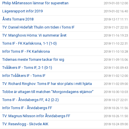
Philip Mårtensson lämnar för superettan
2019-01-03 12:00
Lägesrapport inför 2019
2019-01-02 16:40
Årets Tornare 2018
2018-12-17 11:11
TV: Daniel Hidefält Thulin om tiden i Torns IF
2018-11-27 22:55
TV: Manghovs Hörna: Vi summerar året
2018-11-16 19:23
Torns IF - FK Karlskrona, 1-1 (1-0)
2018-11-10 22:31
Inför Torns IF - FK Karlskrona
2018-11-10 10:28
Tidernas meste Tornare tackar för sig
2018-11-09 15:06
Tvååkers IF - Torns IF, 2-1 (0-1)
2018-11-05 09:43
Inför Tvååkers IF - Torns IF
2018-11-02 12:00
TV: Richard Ringhov: Torns IF har stor plats i mitt hjärta
2018-11-02 09:00
Tobbe är uttagen till matchen ”Morgondagens stjärnor”
2018-10-30 10:03
Torns IF - Åtvidabergs FF, 4-2 (2-2)
2018-10-27 22:01
Inför Torns IF - Åtvidabergs FF
2018-10-26 11:56
TV: Magnus Nilsson inför Åtvidabergs FF
2018-10-26 11:50
TV: Resevlogg - Skövde AIK
2018-10-24 09:00