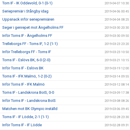
Torn IF - IK Oddevold, 0-1 (0-1)
2019-04-07 10:30
Seriepremiär i Stångby idag
2019-04-06 00:45
Uppsnack inför seriepremiären
2019-04-04 08:25
Seger i genrepet mot Ängelholms FF
2019-03-30 20:30
Inför Torns IF - Ängelholms FF
2019-03-30 09:50
Trelleborgs FF - Torns IF, 1-2 (1-1)
2019-03-23 23:20
Inför Trelleborgs FF - Torns IF
2019-03-23 10:50
Torns IF - Eslövs BK, 6-0 (2-0)
2019-03-21 10:15
Inför Torns IF - Eslövs BK
2019-03-19 12:00
Torns IF - IFK Malmö, 1-2 (0-2)
2019-03-14 09:55
Inför Torns IF - IFK Malmö
2019-03-12 08:14
Torns IF - Landskrona BoIS, 0-0
2019-03-09 17:38
Inför Torns IF - Landskrona BoIS
2019-03-08 08:26
Matchen mot BK Olympic inställd
2019-03-06 09:45
Torns IF - IF Lödde, 2-1 (1-1)
2019-02-28 23:30
Inför Torns IF - IF Lödde
2019-02-28 09:31