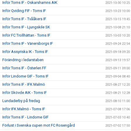
Inför Torns IF - Oskarshamns AIK
2021-10-30 10:25
Inför Qviding FIF - Torns IF
2021-10-23 10:00
Inför Torns IF - Tvååkers IF
2021-10-15 19:45
Inför Torns IF - Ljungskile SK
2021-10-08 21:10
Inför FC Trollhättan - Torns IF
2021-10-03 10:20
Inför Torns IF - Vänersborgs IF
2021-09-24 22:54
Inför Assyriska IK - Torns IF
2021-09-18 09:20
Förändring i ledarstaben
2021-09-13 19:57
Inför Torns IF - Österlen FF
2021-09-11 09:00
Inför Lindome GIF - Torns IF
2021-09-04 08:40
Inför Torns IF - IFK Malmö
2021-08-27 12:20
Inför Skövde AIK - Torns IF
2021-08-21 12:28
Lundaderby på fredag
2021-08-10 11:00
Inför IFK Malmö - Torns IF
2021-07-08 17:06
Inför Torns IF - Lindome GIF
2021-07-03 10:40
Förlust i Svenska cupen mot FC Rosengård
2021-07-02 17:50