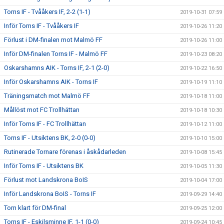
Torns IF - Tvååkers IF, 2-2 (1-1)
2019-10-31 07:59
Inför Torns IF - Tvååkers IF
2019-10-26 11:20
Förlust i DM-finalen mot Malmö FF
2019-10-26 11:00
Inför DM-finalen Torns IF - Malmö FF
2019-10-23 08:20
Oskarshamns AIK - Torns IF, 2-1 (2-0)
2019-10-22 16:50
Inför Oskarshamns AIK - Torns IF
2019-10-19 11:10
Träningsmatch mot Malmö FF
2019-10-18 11:00
Mållöst mot FC Trollhättan
2019-10-18 10:30
Inför Torns IF - FC Trollhättan
2019-10-12 11:00
Torns IF - Utsiktens BK, 2-0 (0-0)
2019-10-10 15:00
Rutinerade Tornare förenas i åskådarleden
2019-10-08 15:45
Inför Torns IF - Utsiktens BK
2019-10-05 11:30
Förlust mot Landskrona BoIS
2019-10-04 17:00
Inför Landskrona BoIS - Torns IF
2019-09-29 14:40
Torn klart för DM-final
2019-09-25 12:00
Torns IF - Eskilsminne IF, 1-1 (0-0)
2019-09-24 10:45