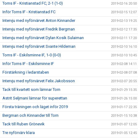
Torns IF - Kristianstad FC, 2-1 (1-0)
2019-02-16 20:50
Inför Torns IF - Kristianstad FC
2019-02-15 12:07
Intervju med nyförvärvet Anton Kinnander
2019-02-13 19:25
Intervju med nyförvärvet Fredrik Bergman
2019-02-12 17:35
Intervju med nyförvärvet Dylan Kosik Sulaiman
2019-02-11 17:20
Intervju med nyförvärvet Svante Hildeman
2019-02-10 16:10
Torns IF - Eskilsminne IF, 1-0 (0-0)
2019-02-10 10:45
Inför Torns IF - Eskilsminne IF
2019-02-08 14:11
Förstärkning i ledarstaben
2019-02-08 07:08
Intervju med nyförvärvet Felix Jakobsson
2019-02-07 20:55
Tack till kvartett som lämnar Torn
2019-01-29 15:35
Astrit Seljmani lämnar för superettan
2019-01-26 15:00
Första träningen och läget inför 2019
2019-01-17 22:35
Bergman och Kinnander till Torn
2019-01-15 10:38
Tack till Ruben Grönevik
2019-01-07 12:05
Tre nyförvärv klara
2019-01-05 12:45