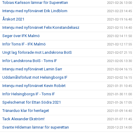
Tobias Karlsson lämnar för Superettan
2021-02-26 13:00
Intervju med nyförvärvet Erik Lindblom
2021-02-23 14:45
Årskort 2021
2021-02-19 16:40
Intervju med nyförvärvet Felix Konstandeliasz
2021-02-15 14:40
Seger över IFK Malmö
2021-02-14 11:50
Inför Torns IF - IFK Malmö
2021-02-12 17:55
Ungt lag förlorade mot Landskrona BoIS
2021-02-07 21:15
Inför Landskrona BoIS - Torns IF
2021-02-05 13:30
Intervju med nyförvärvet Lamin Sarr
2021-02-04 16:15
Uddamålsförlust mot Helsingborgs IF
2021-02-02 16:15
Intervju med nyförvärvet Kevin Robèrt
2021-01-31 10:45
Inför Helsingborgs IF - Torns IF
2021-01-30 11:00
Spelschemat för Ettan Södra 2021
2021-01-26 17:05
Tränarduo klar för herrlaget
2021-01-09 14:40
Tack Alexander Ekström!
2021-01-07 11:45
Svante Hildeman lämnar för superettan
2020-12-23 14:00