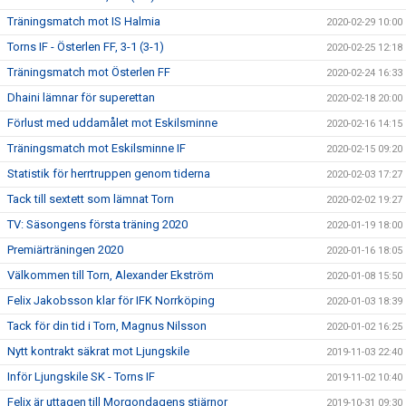
Träningsmatch mot IS Halmia
2020-02-29 10:00
Torns IF - Österlen FF, 3-1 (3-1)
2020-02-25 12:18
Träningsmatch mot Österlen FF
2020-02-24 16:33
Dhaini lämnar för superettan
2020-02-18 20:00
Förlust med uddamålet mot Eskilsminne
2020-02-16 14:15
Träningsmatch mot Eskilsminne IF
2020-02-15 09:20
Statistik för herrtruppen genom tiderna
2020-02-03 17:27
Tack till sextett som lämnat Torn
2020-02-02 19:27
TV: Säsongens första träning 2020
2020-01-19 18:00
Premiärträningen 2020
2020-01-16 18:05
Välkommen till Torn, Alexander Ekström
2020-01-08 15:50
Felix Jakobsson klar för IFK Norrköping
2020-01-03 18:39
Tack för din tid i Torn, Magnus Nilsson
2020-01-02 16:25
Nytt kontrakt säkrat mot Ljungskile
2019-11-03 22:40
Inför Ljungskile SK - Torns IF
2019-11-02 10:40
Felix är uttagen till Morgondagens stjärnor
2019-10-31 09:30