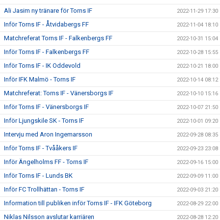
Ali Jasim ny tränare för Torns IF
2022-11-29 17:30
Inför Torns IF - Åtvidabergs FF
2022-11-04 18:10
Matchreferat Torns IF - Falkenbergs FF
2022-10-31 15:04
Inför Torns IF - Falkenbergs FF
2022-10-28 15:55
Inför Torns IF - IK Oddevold
2022-10-21 18:00
Inför IFK Malmö - Torns IF
2022-10-14 08:12
Matchreferat: Torns IF - Vänersborgs IF
2022-10-10 15:16
Inför Torns IF - Vänersborgs IF
2022-10-07 21:50
Inför Ljungskile SK - Torns IF
2022-10-01 09:20
Intervju med Aron Ingemarsson
2022-09-28 08:35
Inför Torns IF - Tvååkers IF
2022-09-23 23:08
Inför Ängelholms FF - Torns IF
2022-09-16 15:00
Inför Torns IF - Lunds BK
2022-09-09 11:00
Inför FC Trollhättan - Torns IF
2022-09-03 21:20
Information till publiken inför Torns IF - IFK Göteborg
2022-08-29 22:00
Niklas Nilsson avslutar karriären
2022-08-28 12:20