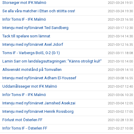
Storseger mot IFK Malmö
2021-03-24 19:51
Se alla våra matcher i Ettan och stötta oss!
2021-03-24 19:30
Inför Torns IF - IFK Malmö
2021-03-23 16:50
Intervju med nyförvärvet Ted Sandberg
2021-03-17 12:30
Tack till spelare som lämnat
2021-03-14 14:30
Intervju med nyförvärvet Axel Jidorf
2021-03-12 16:35
Torns IF - Varbergs BoIS, 0-2 (0-1)
2021-03-11 18:08
Lamin Sarr om landslagsuttagningen: "Känns otroligt kul!"
2021-03-10 14:00
Allsvenskt motstånd på Tornvallen
2021-03-09 14:10
Intervju med nyförvärvet Adham El-Youssef
2021-03-08 16:55
Uddamålsseger mot IFK Malmö
2021-03-07 12:40
Inför Torns IF - IFK Malmö
2021-03-06 10:20
Intervju med nyförvärvet Jamshed Asekzai
2021-03-04 12:05
Intervju med nyförvärvet Henrik Rossborg
2021-03-02 17:05
Förlust mot Österlen FF
2021-02-28 13:30
Inför Torns IF - Österlen FF
2021-02-27 10:00