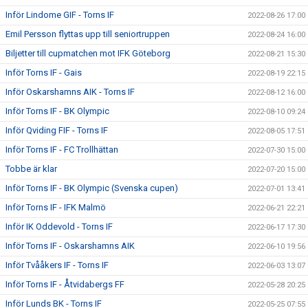
Inför Lindome GIF - Torns IF
2022-08-26 17:00
Emil Persson flyttas upp till seniortruppen
2022-08-24 16:00
Biljetter till cupmatchen mot IFK Göteborg
2022-08-21 15:30
Inför Torns IF - Gais
2022-08-19 22:15
Inför Oskarshamns AIK - Torns IF
2022-08-12 16:00
Inför Torns IF - BK Olympic
2022-08-10 09:24
Inför Qviding FIF - Torns IF
2022-08-05 17:51
Inför Torns IF - FC Trollhättan
2022-07-30 15:00
Tobbe är klar
2022-07-20 15:00
Inför Torns IF - BK Olympic (Svenska cupen)
2022-07-01 13:41
Inför Torns IF - IFK Malmö
2022-06-21 22:21
Inför IK Oddevold - Torns IF
2022-06-17 17:30
Inför Torns IF - Oskarshamns AIK
2022-06-10 19:56
Inför Tvååkers IF - Torns IF
2022-06-03 13:07
Inför Torns IF - Åtvidabergs FF
2022-05-28 20:25
Inför Lunds BK - Torns IF
2022-05-25 07:55