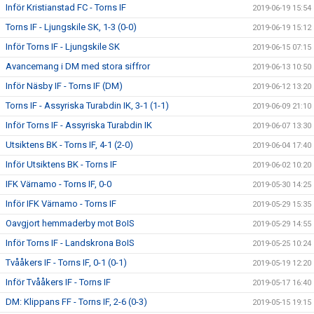
Inför Kristianstad FC - Torns IF
2019-06-19 15:54
Torns IF - Ljungskile SK, 1-3 (0-0)
2019-06-19 15:12
Inför Torns IF - Ljungskile SK
2019-06-15 07:15
Avancemang i DM med stora siffror
2019-06-13 10:50
Inför Näsby IF - Torns IF (DM)
2019-06-12 13:20
Torns IF - Assyriska Turabdin IK, 3-1 (1-1)
2019-06-09 21:10
Inför Torns IF - Assyriska Turabdin IK
2019-06-07 13:30
Utsiktens BK - Torns IF, 4-1 (2-0)
2019-06-04 17:40
Inför Utsiktens BK - Torns IF
2019-06-02 10:20
IFK Värnamo - Torns IF, 0-0
2019-05-30 14:25
Inför IFK Värnamo - Torns IF
2019-05-29 15:35
Oavgjort hemmaderby mot BoIS
2019-05-29 14:55
Inför Torns IF - Landskrona BoIS
2019-05-25 10:24
Tvååkers IF - Torns IF, 0-1 (0-1)
2019-05-19 12:20
Inför Tvååkers IF - Torns IF
2019-05-17 16:40
DM: Klippans FF - Torns IF, 2-6 (0-3)
2019-05-15 19:15