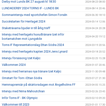
Derby mot Lunds BK 27 augusti kl 18:30
2024-08-23 08:00
LUNDADERBY 2024 TORNS IF - LUNDS BK
2024-08-14 20:46
Sommarintervju med sportchefen Simon Forsén
2024-06-30 18:10
Succéstarten för Herrlaget 2024
2024-05-14 12:06
Staketrävarna bjuder in till årlig träff
2024-04-24 20:28
Intervju med herrlagets huvudtränare Izet inför
2024-04-20 19:12
bortamatchen mot Ljungskile
Torns IF Representationslag Ettan Södra 2024
2024-03-19 20:56
Intervju med herrlagets kapten 2024 Jens Lynard
2024-03-18 20:52
Intervju försäsong Izet Kaljic
2024-02-25 15:28
Välkommen 2024
2024-01-07 20:46
Intervju med herrarnas nya tränare Izet Kaljic
2023-11-30 09:48
Omstart för Torn i Ettan Södra
2023-07-27 21:30
Hemmapremiär på skärtorsdagen mot Ängelholms FF
2023-04-05 15:25
Intervju med Nima Mahoutchian
2023-02-26 23:45
Inför Torns IF - BK Olympic
2023-02-10 09:20
Välkommen till 2023
2023-01-01 17:30