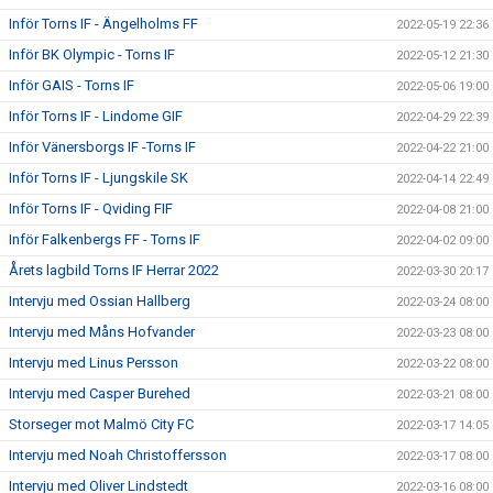
Inför Torns IF - Ängelholms FF
2022-05-19 22:36
Inför BK Olympic - Torns IF
2022-05-12 21:30
Inför GAIS - Torns IF
2022-05-06 19:00
Inför Torns IF - Lindome GIF
2022-04-29 22:39
Inför Vänersborgs IF -Torns IF
2022-04-22 21:00
Inför Torns IF - Ljungskile SK
2022-04-14 22:49
Inför Torns IF - Qviding FIF
2022-04-08 21:00
Inför Falkenbergs FF - Torns IF
2022-04-02 09:00
Årets lagbild Torns IF Herrar 2022
2022-03-30 20:17
Intervju med Ossian Hallberg
2022-03-24 08:00
Intervju med Måns Hofvander
2022-03-23 08:00
Intervju med Linus Persson
2022-03-22 08:00
Intervju med Casper Burehed
2022-03-21 08:00
Storseger mot Malmö City FC
2022-03-17 14:05
Intervju med Noah Christoffersson
2022-03-17 08:00
Intervju med Oliver Lindstedt
2022-03-16 08:00