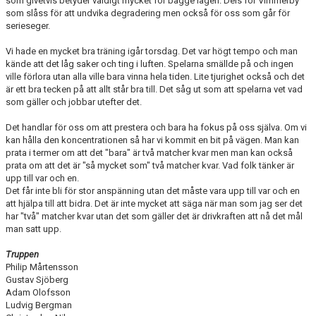
som givetvis betyder väldigt mycket för bägge lagen. Dels för Vimmerby
som slåss för att undvika degradering men också för oss som går för
serieseger.
Vi hade en mycket bra träning igår torsdag. Det var högt tempo och man
kände att det låg saker och ting i luften. Spelarna smällde på och ingen
ville förlora utan alla ville bara vinna hela tiden. Lite tjurighet också och det
är ett bra tecken på att allt står bra till. Det såg ut som att spelarna vet vad
som gäller och jobbar utefter det.
Det handlar för oss om att prestera och bara ha fokus på oss själva. Om vi
kan hålla den koncentrationen så har vi kommit en bit på vägen. Man kan
prata i termer om att det "bara" är två matcher kvar men man kan också
prata om att det är "så mycket som" två matcher kvar. Vad folk tänker är
upp till var och en.
Det får inte bli för stor anspänning utan det måste vara upp till var och en
att hjälpa till att bidra. Det är inte mycket att säga när man som jag ser det
har "två" matcher kvar utan det som gäller det är drivkraften att nå det mål
man satt upp.
Truppen
Philip Mårtensson
Gustav Sjöberg
Adam Olofsson
Ludvig Bergman