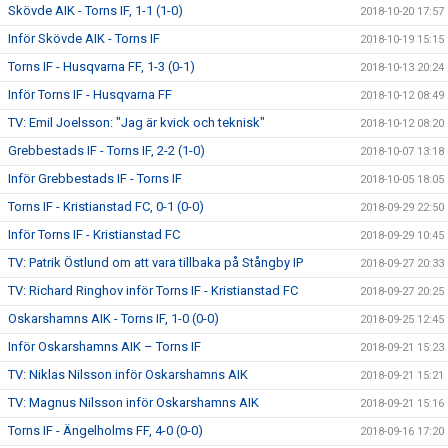
Skövde AIK - Torns IF, 1-1 (1-0)
2018-10-20 17:57
Inför Skövde AIK - Torns IF
2018-10-19 15:15
Torns IF - Husqvarna FF, 1-3 (0-1)
2018-10-13 20:24
Inför Torns IF - Husqvarna FF
2018-10-12 08:49
TV: Emil Joelsson: "Jag är kvick och teknisk"
2018-10-12 08:20
Grebbestads IF - Torns IF, 2-2 (1-0)
2018-10-07 13:18
Inför Grebbestads IF - Torns IF
2018-10-05 18:05
Torns IF - Kristianstad FC, 0-1 (0-0)
2018-09-29 22:50
Inför Torns IF - Kristianstad FC
2018-09-29 10:45
TV: Patrik Östlund om att vara tillbaka på Stångby IP
2018-09-27 20:33
TV: Richard Ringhov inför Torns IF - Kristianstad FC
2018-09-27 20:25
Oskarshamns AIK - Torns IF, 1-0 (0-0)
2018-09-25 12:45
Inför Oskarshamns AIK – Torns IF
2018-09-21 15:23
TV: Niklas Nilsson inför Oskarshamns AIK
2018-09-21 15:21
TV: Magnus Nilsson inför Oskarshamns AIK
2018-09-21 15:16
Torns IF - Ängelholms FF, 4-0 (0-0)
2018-09-16 17:20