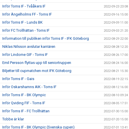
Inför Torns IF - Tvååkers IF
2022-09-23 23:08
Inför Ängelholms FF - Torns IF
2022-09-16 15:00
Inför Torns IF - Lunds BK
2022-09-09 11:00
Inför FC Trollhättan - Torns IF
2022-09-03 21:20
Information till publiken inför Torns IF - IFK Göteborg
2022-08-29 22:00
Niklas Nilsson avslutar karriären
2022-08-28 12:20
Inför Lindome GIF - Torns IF
2022-08-26 17:00
Emil Persson flyttas upp till seniortruppen
2022-08-24 16:00
Biljetter till cupmatchen mot IFK Göteborg
2022-08-21 15:30
Inför Torns IF - Gais
2022-08-19 22:15
Inför Oskarshamns AIK - Torns IF
2022-08-12 16:00
Inför Torns IF - BK Olympic
2022-08-10 09:24
Inför Qviding FIF - Torns IF
2022-08-05 17:51
Inför Torns IF - FC Trollhättan
2022-07-30 15:00
Tobbe är klar
2022-07-20 15:00
Inför Torns IF - BK Olympic (Svenska cupen)
2022-07-01 13:41