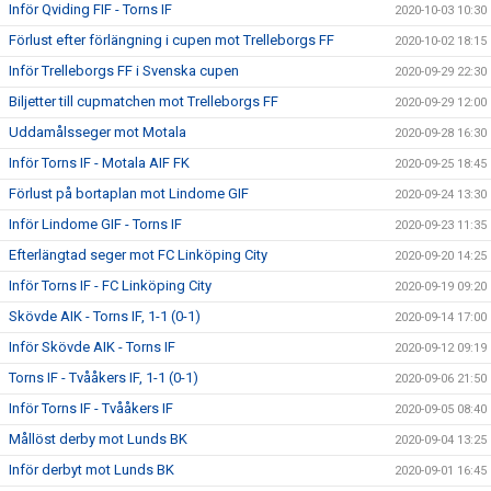
Inför Qviding FIF - Torns IF
2020-10-03 10:30
Förlust efter förlängning i cupen mot Trelleborgs FF
2020-10-02 18:15
Inför Trelleborgs FF i Svenska cupen
2020-09-29 22:30
Biljetter till cupmatchen mot Trelleborgs FF
2020-09-29 12:00
Uddamålsseger mot Motala
2020-09-28 16:30
Inför Torns IF - Motala AIF FK
2020-09-25 18:45
Förlust på bortaplan mot Lindome GIF
2020-09-24 13:30
Inför Lindome GIF - Torns IF
2020-09-23 11:35
Efterlängtad seger mot FC Linköping City
2020-09-20 14:25
Inför Torns IF - FC Linköping City
2020-09-19 09:20
Skövde AIK - Torns IF, 1-1 (0-1)
2020-09-14 17:00
Inför Skövde AIK - Torns IF
2020-09-12 09:19
Torns IF - Tvååkers IF, 1-1 (0-1)
2020-09-06 21:50
Inför Torns IF - Tvååkers IF
2020-09-05 08:40
Mållöst derby mot Lunds BK
2020-09-04 13:25
Inför derbyt mot Lunds BK
2020-09-01 16:45