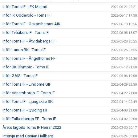
Inför Torns IF - IFK Malmö
2022-06-21 22:21
Inför IK Oddevold - Torns IF
2022-06-17 17:30
Inför Torns IF - Oskarshamns AIK
2022-06-10 19:56
Inför Tvååkers IF - Torns IF
2022-06-03 13:07
Inför Torns IF - Åtvidabergs FF
2022-05-28 20:25
Inför Lunds BK - Torns IF
2022-05-25 07:55
Inför Torns IF - Ängelholms FF
2022-05-19 22:36
Inför BK Olympic - Torns IF
2022-05-12 21:30
Inför GAIS - Torns IF
2022-05-06 19:00
Inför Torns IF - Lindome GIF
2022-04-29 22:39
Inför Vänersborgs IF -Torns IF
2022-04-22 21:00
Inför Torns IF - Ljungskile SK
2022-04-14 22:49
Inför Torns IF - Qviding FIF
2022-04-08 21:00
Inför Falkenbergs FF - Torns IF
2022-04-02 09:00
Årets lagbild Torns IF Herrar 2022
2022-03-30 20:17
Intervju med Ossian Hallberg
2022-03-24 08:00