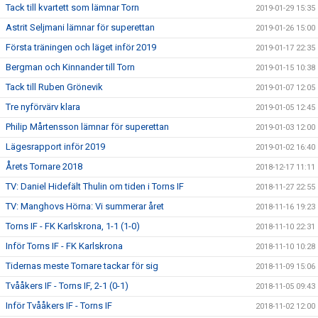
Tack till kvartett som lämnar Torn
2019-01-29 15:35
Astrit Seljmani lämnar för superettan
2019-01-26 15:00
Första träningen och läget inför 2019
2019-01-17 22:35
Bergman och Kinnander till Torn
2019-01-15 10:38
Tack till Ruben Grönevik
2019-01-07 12:05
Tre nyförvärv klara
2019-01-05 12:45
Philip Mårtensson lämnar för superettan
2019-01-03 12:00
Lägesrapport inför 2019
2019-01-02 16:40
Årets Tornare 2018
2018-12-17 11:11
TV: Daniel Hidefält Thulin om tiden i Torns IF
2018-11-27 22:55
TV: Manghovs Hörna: Vi summerar året
2018-11-16 19:23
Torns IF - FK Karlskrona, 1-1 (1-0)
2018-11-10 22:31
Inför Torns IF - FK Karlskrona
2018-11-10 10:28
Tidernas meste Tornare tackar för sig
2018-11-09 15:06
Tvååkers IF - Torns IF, 2-1 (0-1)
2018-11-05 09:43
Inför Tvååkers IF - Torns IF
2018-11-02 12:00