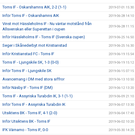
Torns IF - Oskarshamns AIK, 2-2 (1-1)
2019-07-01 15:30
Inför Torns IF - Oskarshamns AIK
2019-06-28 14:10
Vinst mot Hässleholms IF - Nu väntar motstånd från
2019-06-28 11:15
Allsvenskan eller Superettan i cupen
Inför Hässleholms IF - Torns IF (Svenska cupen)
2019-06-25 16:50
Seger i Skånederbyt mot Kristianstad
2019-06-25 16:30
Inför Kristianstad FC - Torns IF
2019-06-19 15:54
Torns IF - Ljungskile SK, 1-3 (0-0)
2019-06-19 15:12
Inför Torns IF - Ljungskile SK
2019-06-15 07:15
Avancemang i DM med stora siffror
2019-06-13 10:50
Inför Näsby IF - Torns IF (DM)
2019-06-12 13:20
Torns IF - Assyriska Turabdin IK, 3-1 (1-1)
2019-06-09 21:10
Inför Torns IF - Assyriska Turabdin IK
2019-06-07 13:30
Utsiktens BK - Torns IF, 4-1 (2-0)
2019-06-04 17:40
Inför Utsiktens BK - Torns IF
2019-06-02 10:20
IFK Värnamo - Torns IF, 0-0
2019-05-30 14:25