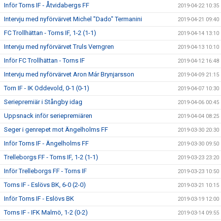
Inför Torns IF - Åtvidabergs FF
2019-04-22 10:35
Intervju med nyförvärvet Michel "Dado" Termanini
2019-04-21 09:40
FC Trollhättan - Torns IF, 1-2 (1-1)
2019-04-14 13:10
Intervju med nyförvärvet Truls Verngren
2019-04-13 10:10
Inför FC Trollhättan - Torns IF
2019-04-12 16:48
Intervju med nyförvärvet Aron Már Brynjarsson
2019-04-09 21:15
Torn IF - IK Oddevold, 0-1 (0-1)
2019-04-07 10:30
Seriepremiär i Stångby idag
2019-04-06 00:45
Uppsnack inför seriepremiären
2019-04-04 08:25
Seger i genrepet mot Ängelholms FF
2019-03-30 20:30
Inför Torns IF - Ängelholms FF
2019-03-30 09:50
Trelleborgs FF - Torns IF, 1-2 (1-1)
2019-03-23 23:20
Inför Trelleborgs FF - Torns IF
2019-03-23 10:50
Torns IF - Eslövs BK, 6-0 (2-0)
2019-03-21 10:15
Inför Torns IF - Eslövs BK
2019-03-19 12:00
Torns IF - IFK Malmö, 1-2 (0-2)
2019-03-14 09:55