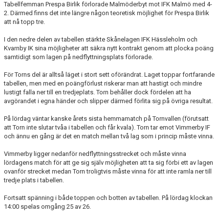
Tabellfemman Prespa Birlik förlorade Malmöderbyt mot IFK Malmö med 4-
2. Därmed finns det inte längre någon teoretisk möjlighet för Prespa Birlik
att nå topp tre.
I den nedre delen av tabellen stärkte Skånelagen IFK Hässleholm och
Kvarnby IK sina möjligheter att säkra nytt kontrakt genom att plocka poäng
samtidigt som lagen på nedflyttningsplats förlorade.
För Torns del är alltså läget i stort sett oförändrat. Laget toppar fortfarande
tabellen, men med en poängförlust riskerar man att hastigt och mindre
lustigt falla ner till en tredjeplats. Torn behåller dock fördelen att ha
avgörandet i egna händer och slipper därmed förlita sig på övriga resultat.
På lördag väntar kanske årets sista hemmamatch på Tornvallen (förutsatt
att Torn inte slutar tvåa i tabellen och får kvala). Torn tar emot Vimmerby IF
och ännu en gång är det en match mellan två lag som i princip måste vinna.
Vimmerby ligger nedanför nedflyttningsstrecket och måste vinna
lördagens match för att ge sig själv möjligheten att ta sig förbi ett av lagen
ovanför strecket medan Torn troligtvis måste vinna för att inte ramla ner till
tredje plats i tabellen.
Fortsatt spänning i både toppen och botten av tabellen. På lördag klockan
14:00 spelas omgång 25 av 26.