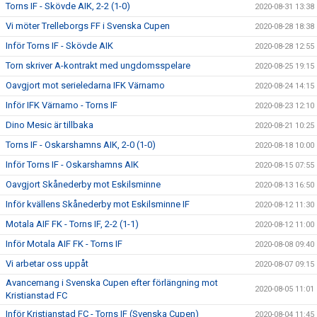
Torns IF - Skövde AIK, 2-2 (1-0)
2020-08-31 13:38
Vi möter Trelleborgs FF i Svenska Cupen
2020-08-28 18:38
Inför Torns IF - Skövde AIK
2020-08-28 12:55
Torn skriver A-kontrakt med ungdomsspelare
2020-08-25 19:15
Oavgjort mot serieledarna IFK Värnamo
2020-08-24 14:15
Inför IFK Värnamo - Torns IF
2020-08-23 12:10
Dino Mesic är tillbaka
2020-08-21 10:25
Torns IF - Oskarshamns AIK, 2-0 (1-0)
2020-08-18 10:00
Inför Torns IF - Oskarshamns AIK
2020-08-15 07:55
Oavgjort Skånederby mot Eskilsminne
2020-08-13 16:50
Inför kvällens Skånederby mot Eskilsminne IF
2020-08-12 11:30
Motala AIF FK - Torns IF, 2-2 (1-1)
2020-08-12 11:00
Inför Motala AIF FK - Torns IF
2020-08-08 09:40
Vi arbetar oss uppåt
2020-08-07 09:15
Avancemang i Svenska Cupen efter förlängning mot
2020-08-05 11:01
Kristianstad FC
Inför Kristianstad FC - Torns IF (Svenska Cupen)
2020-08-04 11:45