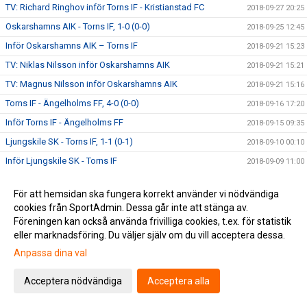
TV: Richard Ringhov inför Torns IF - Kristianstad FC
2018-09-27 20:25
Oskarshamns AIK - Torns IF, 1-0 (0-0)
2018-09-25 12:45
Inför Oskarshamns AIK – Torns IF
2018-09-21 15:23
TV: Niklas Nilsson inför Oskarshamns AIK
2018-09-21 15:21
TV: Magnus Nilsson inför Oskarshamns AIK
2018-09-21 15:16
Torns IF - Ängelholms FF, 4-0 (0-0)
2018-09-16 17:20
Inför Torns IF - Ängelholms FF
2018-09-15 09:35
Ljungskile SK - Torns IF, 1-1 (0-1)
2018-09-10 00:10
Inför Ljungskile SK - Torns IF
2018-09-09 11:00
TV: Richard Ringhov inför Ljungskile SK
2018-09-07 20:57
För att hemsidan ska fungera korrekt använder vi nödvändiga
TV: Daniel Hidefält Thulin inför Ljungskile SK
2018-09-07 20:55
cookies från SportAdmin. Dessa går inte att stänga av.
Torns IF - Mjällby AIF, 0-1 (0-1)
2018-09-02 22:05
Föreningen kan också använda frivilliga cookies, t.ex. för statistik
eller marknadsföring. Du väljer själv om du vill acceptera dessa.
Inför Torns IF - Mjällby AIF
2018-09-02 09:30
Anpassa dina val
TV: Astrit Seljmani utsedd till månadens spelare
2018-08-29 14:50
TV: Möt Torns nyförvärv Alexander Fioretos
2018-08-29 11:41
Acceptera nödvändiga
Acceptera alla
Eskilsminne IF - Torns IF, 3-0 (2-0)
2018-08-26 21:30