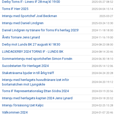
Derby Torns If - Linero IF 28 maj kl 19:00
2025-05-27 08:52
Torns IF Herr 2025
2025-04-04 15:14
Intervju med Sportchef Joel Beckman
2025-03-27
Intervju med Daniel Lindgren
2025-03-24 13:30
Daniel Lindgren ny tränare för Torns IFs herrlag 2025!
2024-11-18 18:00
Årets Tornare Jens Lynard
2024-11-16 19:00
Derby mot Lunds BK 27 augusti kl 18:30
2024-08-23 08:00
LUNDADERBY 2024 TORNS IF - LUNDS BK
2024-08-14 20:46
Sommarintervju med sportchefen Simon Forsén
2024-06-30 18:10
Succéstarten för Herrlaget 2024
2024-05-14 12:06
Staketrävarna bjuder in till årlig träff
2024-04-24 20:28
Intervju med herrlagets huvudtränare Izet inför
2024-04-20 19:12
bortamatchen mot Ljungskile
Torns IF Representationslag Ettan Södra 2024
2024-03-19 20:56
Intervju med herrlagets kapten 2024 Jens Lynard
2024-03-18 20:52
Intervju försäsong Izet Kaljic
2024-02-25 15:28
Välkommen 2024
2024-01-07 20:46