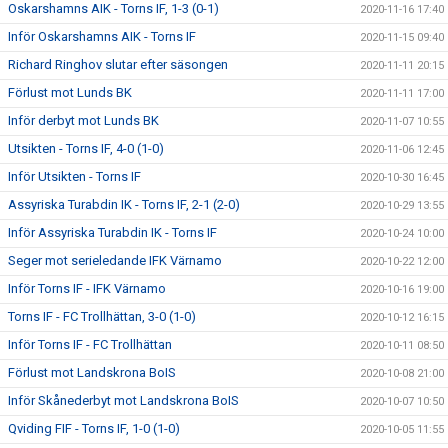
Oskarshamns AIK - Torns IF, 1-3 (0-1)
2020-11-16 17:40
Inför Oskarshamns AIK - Torns IF
2020-11-15 09:40
Richard Ringhov slutar efter säsongen
2020-11-11 20:15
Förlust mot Lunds BK
2020-11-11 17:00
Inför derbyt mot Lunds BK
2020-11-07 10:55
Utsikten - Torns IF, 4-0 (1-0)
2020-11-06 12:45
Inför Utsikten - Torns IF
2020-10-30 16:45
Assyriska Turabdin IK - Torns IF, 2-1 (2-0)
2020-10-29 13:55
Inför Assyriska Turabdin IK - Torns IF
2020-10-24 10:00
Seger mot serieledande IFK Värnamo
2020-10-22 12:00
Inför Torns IF - IFK Värnamo
2020-10-16 19:00
Torns IF - FC Trollhättan, 3-0 (1-0)
2020-10-12 16:15
Inför Torns IF - FC Trollhättan
2020-10-11 08:50
Förlust mot Landskrona BoIS
2020-10-08 21:00
Inför Skånederbyt mot Landskrona BoIS
2020-10-07 10:50
Qviding FIF - Torns IF, 1-0 (1-0)
2020-10-05 11:55