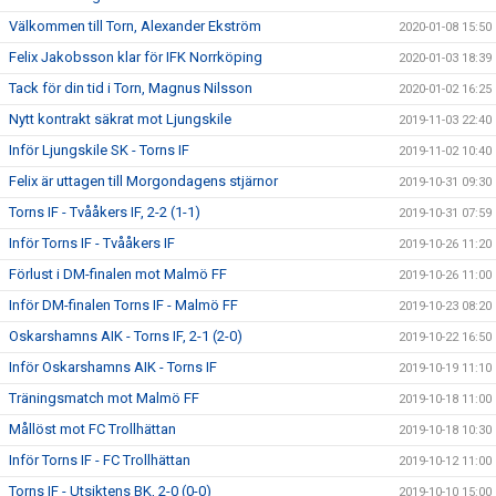
Välkommen till Torn, Alexander Ekström
2020-01-08 15:50
Felix Jakobsson klar för IFK Norrköping
2020-01-03 18:39
Tack för din tid i Torn, Magnus Nilsson
2020-01-02 16:25
Nytt kontrakt säkrat mot Ljungskile
2019-11-03 22:40
Inför Ljungskile SK - Torns IF
2019-11-02 10:40
Felix är uttagen till Morgondagens stjärnor
2019-10-31 09:30
Torns IF - Tvååkers IF, 2-2 (1-1)
2019-10-31 07:59
Inför Torns IF - Tvååkers IF
2019-10-26 11:20
Förlust i DM-finalen mot Malmö FF
2019-10-26 11:00
Inför DM-finalen Torns IF - Malmö FF
2019-10-23 08:20
Oskarshamns AIK - Torns IF, 2-1 (2-0)
2019-10-22 16:50
Inför Oskarshamns AIK - Torns IF
2019-10-19 11:10
Träningsmatch mot Malmö FF
2019-10-18 11:00
Mållöst mot FC Trollhättan
2019-10-18 10:30
Inför Torns IF - FC Trollhättan
2019-10-12 11:00
Torns IF - Utsiktens BK, 2-0 (0-0)
2019-10-10 15:00