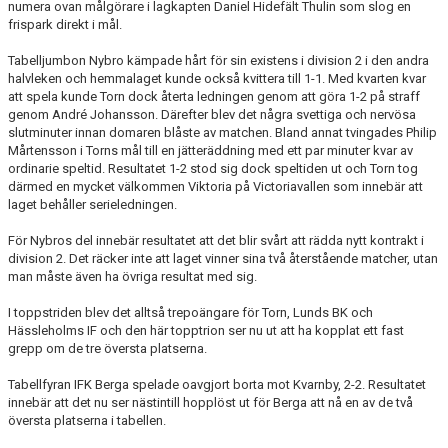
numera ovan målgörare i lagkapten Daniel Hidefält Thulin som slog en
frispark direkt i mål.
Tabelljumbon Nybro kämpade hårt för sin existens i division 2 i den andra
halvleken och hemmalaget kunde också kvittera till 1-1. Med kvarten kvar
att spela kunde Torn dock återta ledningen genom att göra 1-2 på straff
genom André Johansson. Därefter blev det några svettiga och nervösa
slutminuter innan domaren blåste av matchen. Bland annat tvingades Philip
Mårtensson i Torns mål till en jätteräddning med ett par minuter kvar av
ordinarie speltid. Resultatet 1-2 stod sig dock speltiden ut och Torn tog
därmed en mycket välkommen Viktoria på Victoriavallen som innebär att
laget behåller serieledningen.
För Nybros del innebär resultatet att det blir svårt att rädda nytt kontrakt i
division 2. Det räcker inte att laget vinner sina två återstående matcher, utan
man måste även ha övriga resultat med sig.
I toppstriden blev det alltså trepoängare för Torn, Lunds BK och
Hässleholms IF och den här topptrion ser nu ut att ha kopplat ett fast
grepp om de tre översta platserna.
Tabellfyran IFK Berga spelade oavgjort borta mot Kvarnby, 2-2. Resultatet
innebär att det nu ser nästintill hopplöst ut för Berga att nå en av de två
översta platserna i tabellen.