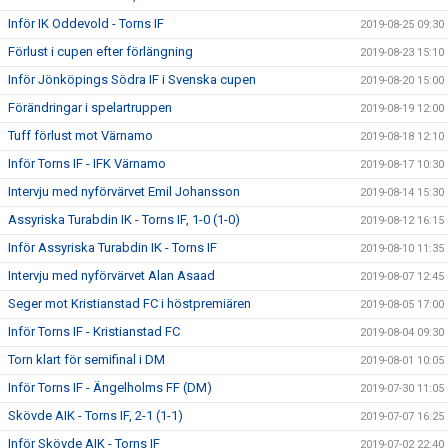
Inför IK Oddevold - Torns IF
2019-08-25 09:30
Förlust i cupen efter förlängning
2019-08-23 15:10
Inför Jönköpings Södra IF i Svenska cupen
2019-08-20 15:00
Förändringar i spelartruppen
2019-08-19 12:00
Tuff förlust mot Värnamo
2019-08-18 12:10
Inför Torns IF - IFK Värnamo
2019-08-17 10:30
Intervju med nyförvärvet Emil Johansson
2019-08-14 15:30
Assyriska Turabdin IK - Torns IF, 1-0 (1-0)
2019-08-12 16:15
Inför Assyriska Turabdin IK - Torns IF
2019-08-10 11:35
Intervju med nyförvärvet Alan Asaad
2019-08-07 12:45
Seger mot Kristianstad FC i höstpremiären
2019-08-05 17:00
Inför Torns IF - Kristianstad FC
2019-08-04 09:30
Torn klart för semifinal i DM
2019-08-01 10:05
Inför Torns IF - Ängelholms FF (DM)
2019-07-30 11:05
Skövde AIK - Torns IF, 2-1 (1-1)
2019-07-07 16:25
Inför Skövde AIK - Torns IF
2019-07-02 22:40