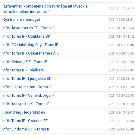
”Erfarenhet, kompetens och förmåga att utveckla
2021-12-17 16:17
fotbollsspelare individuellt”
Nya tränare i herrlaget
2021-12-08 21:51
Inför Åtvidabergs FF - Torns IF
2021-11-20 10:04
Inför Torns IF - Utsiktens BK
2021-11-13 11:12
Inför FC Linköping City - Torns IF
2021-11-07 08:40
Inför Torns IF - Oskarshamns AIK
2021-10-30 10:25
Inför Qviding FIF - Torns IF
2021-10-23 10:00
Inför Torns IF - Tvååkers IF
2021-10-15 19:45
Inför Torns IF - Ljungskile SK
2021-10-08 21:10
Inför FC Trollhättan - Torns IF
2021-10-03 10:20
Inför Torns IF - Vänersborgs IF
2021-09-24 22:54
Inför Assyriska IK - Torns IF
2021-09-18 09:20
Förändring i ledarstaben
2021-09-13 19:57
Inför Torns IF - Österlen FF
2021-09-11 09:00
Inför Lindome GIF - Torns IF
2021-09-04 08:40