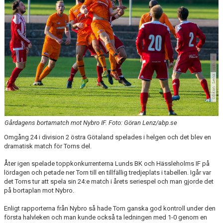
ÅRETS TORNARE
Gårdagens bortamatch mot Nybro IF. Foto: Göran Lenz/abp.se
Omgång 24 i division 2 östra Götaland spelades i helgen och det blev en
dramatisk match för Torns del.
Åter igen spelade toppkonkurrenterna Lunds BK och Hässleholms IF på
lördagen och petade ner Torn till en tillfällig tredjeplats i tabellen. Igår var
det Torns tur att spela sin 24:e match i årets seriespel och man gjorde det
på bortaplan mot Nybro.
Enligt rapporterna från Nybro så hade Torn ganska god kontroll under den
första halvleken och man kunde också ta ledningen med 1-0 genom en