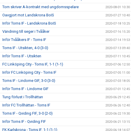
Torn skriver A-kontrakt med ungdomsspelare
2020-08-01 10:30
Oavgjort mot Landskrona BoIS
2020-07-27 10:40
Inför Torns IF - Landskrona BoIS
2020-07-18 10:25
Vändning till seger i Tvååker
2020-07-16 15:20
Inför Tvååkers IF - Torns IF
2020-07-14 19:53
Torns IF - Utsikten, 4-0 (3-0)
2020-07-13 09:40
Inför Torns IF - Utsikten
2020-07-11 10:45
FC Linköping City - Torns IF, 1-1 (1-1)
2020-07-06 12:50
Inför FC Linköping City - Torns IF
2020-07-05 11:00
Torns IF - Lindome GIF, 3-0 (3-0)
2020-07-03 18:05
Inför Torns IF - Lindome GIF
2020-07-01 12:45
Tung förlust i Trollhättan
2020-06-29 12:45
Inför FC Trollhättan - Torns IF
2020-06-26 12:40
Torns IF - Qviding FIF, 3-0 (2-0)
2020-06-22 19:30
Inför Torns IF - Qviding FIF
2020-06-21 13:15
FK Karlskrona - Torns IF, 1-1 (1-1)
2020-06-18 14:07