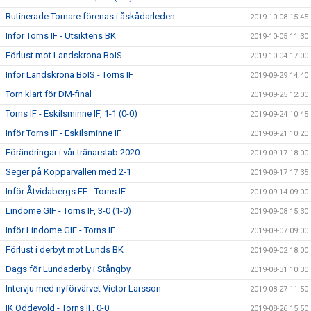
Rutinerade Tornare förenas i åskådarleden
2019-10-08 15:45
Inför Torns IF - Utsiktens BK
2019-10-05 11:30
Förlust mot Landskrona BoIS
2019-10-04 17:00
Inför Landskrona BoIS - Torns IF
2019-09-29 14:40
Torn klart för DM-final
2019-09-25 12:00
Torns IF - Eskilsminne IF, 1-1 (0-0)
2019-09-24 10:45
Inför Torns IF - Eskilsminne IF
2019-09-21 10:20
Förändringar i vår tränarstab 2020
2019-09-17 18:00
Seger på Kopparvallen med 2-1
2019-09-17 17:35
Inför Åtvidabergs FF - Torns IF
2019-09-14 09:00
Lindome GIF - Torns IF, 3-0 (1-0)
2019-09-08 15:30
Inför Lindome GIF - Torns IF
2019-09-07 09:00
Förlust i derbyt mot Lunds BK
2019-09-02 18:00
Dags för Lundaderby i Stångby
2019-08-31 10:30
Intervju med nyförvärvet Victor Larsson
2019-08-27 11:50
IK Oddevold - Torns IF, 0-0
2019-08-26 15:50