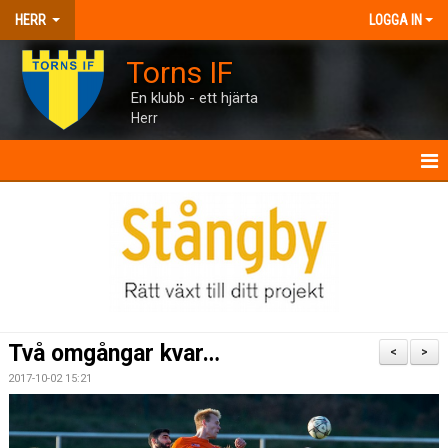
HERR
LOGGA IN
Torns IF
En klubb - ett hjärta
Herr
HERR
NYHETER
KALENDER
MATCHER
Två omgångar kvar…
<
>
TRUPPEN
2017-10-02 15:21
BILDGALLERI