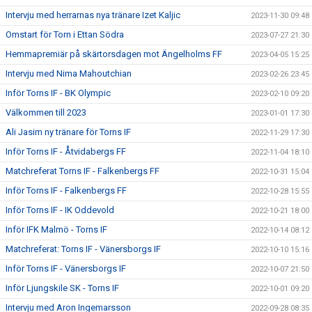
Intervju med herrarnas nya tränare Izet Kaljic
2023-11-30 09:48
Omstart för Torn i Ettan Södra
2023-07-27 21:30
Hemmapremiär på skärtorsdagen mot Ängelholms FF
2023-04-05 15:25
Intervju med Nima Mahoutchian
2023-02-26 23:45
Inför Torns IF - BK Olympic
2023-02-10 09:20
Välkommen till 2023
2023-01-01 17:30
Ali Jasim ny tränare för Torns IF
2022-11-29 17:30
Inför Torns IF - Åtvidabergs FF
2022-11-04 18:10
Matchreferat Torns IF - Falkenbergs FF
2022-10-31 15:04
Inför Torns IF - Falkenbergs FF
2022-10-28 15:55
Inför Torns IF - IK Oddevold
2022-10-21 18:00
Inför IFK Malmö - Torns IF
2022-10-14 08:12
Matchreferat: Torns IF - Vänersborgs IF
2022-10-10 15:16
Inför Torns IF - Vänersborgs IF
2022-10-07 21:50
Inför Ljungskile SK - Torns IF
2022-10-01 09:20
Intervju med Aron Ingemarsson
2022-09-28 08:35