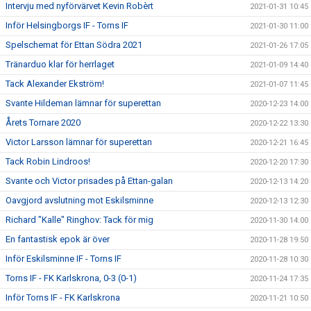
Intervju med nyförvärvet Kevin Robèrt
2021-01-31 10:45
Inför Helsingborgs IF - Torns IF
2021-01-30 11:00
Spelschemat för Ettan Södra 2021
2021-01-26 17:05
Tränarduo klar för herrlaget
2021-01-09 14:40
Tack Alexander Ekström!
2021-01-07 11:45
Svante Hildeman lämnar för superettan
2020-12-23 14:00
Årets Tornare 2020
2020-12-22 13:30
Victor Larsson lämnar för superettan
2020-12-21 16:45
Tack Robin Lindroos!
2020-12-20 17:30
Svante och Victor prisades på Ettan-galan
2020-12-13 14:20
Oavgjord avslutning mot Eskilsminne
2020-12-13 12:30
Richard "Kalle" Ringhov: Tack för mig
2020-11-30 14:00
En fantastisk epok är över
2020-11-28 19:50
Inför Eskilsminne IF - Torns IF
2020-11-28 10:30
Torns IF - FK Karlskrona, 0-3 (0-1)
2020-11-24 17:35
Inför Torns IF - FK Karlskrona
2020-11-21 10:50