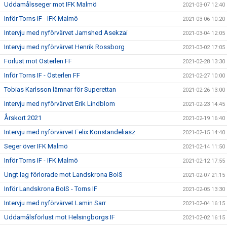
Uddamålsseger mot IFK Malmö
2021-03-07 12:40
Inför Torns IF - IFK Malmö
2021-03-06 10:20
Intervju med nyförvärvet Jamshed Asekzai
2021-03-04 12:05
Intervju med nyförvärvet Henrik Rossborg
2021-03-02 17:05
Förlust mot Österlen FF
2021-02-28 13:30
Inför Torns IF - Österlen FF
2021-02-27 10:00
Tobias Karlsson lämnar för Superettan
2021-02-26 13:00
Intervju med nyförvärvet Erik Lindblom
2021-02-23 14:45
Årskort 2021
2021-02-19 16:40
Intervju med nyförvärvet Felix Konstandeliasz
2021-02-15 14:40
Seger över IFK Malmö
2021-02-14 11:50
Inför Torns IF - IFK Malmö
2021-02-12 17:55
Ungt lag förlorade mot Landskrona BoIS
2021-02-07 21:15
Inför Landskrona BoIS - Torns IF
2021-02-05 13:30
Intervju med nyförvärvet Lamin Sarr
2021-02-04 16:15
Uddamålsförlust mot Helsingborgs IF
2021-02-02 16:15