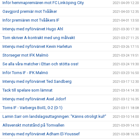
Inför hemmapremiären mot FC Linköping City
2021-04-09 12:20
Oavgjord premiär mot Tvååker
2021-04-03 12:35
Inför premiären mot Tvååkers IF
2021-04-01 13:50
Intervju med nyförvärvet Hugo Ahl
2021-03-30 17:30
Torn skriver A-kontrakt med ung målvakt
2021-03-27 11:25
Intervju med nyförvärvet Kevin Harletun
2021-03-26 17:15
Storseger mot IFK Malmö
2021-03-24 19:51
Se alla våra matcher i Ettan och stötta oss!
2021-03-24 19:30
Inför Torns IF - IFK Malmö
2021-03-23 16:50
Intervju med nyförvärvet Ted Sandberg
2021-03-17 12:30
Tack till spelare som lämnat
2021-03-14 14:30
Intervju med nyförvärvet Axel Jidorf
2021-03-12 16:35
Torns IF - Varbergs BoIS, 0-2 (0-1)
2021-03-11 18:08
Lamin Sarr om landslagsuttagningen: "Känns otroligt kul!"
2021-03-10 14:00
Allsvenskt motstånd på Tornvallen
2021-03-09 14:10
Intervju med nyförvärvet Adham El-Youssef
2021-03-08 16:55