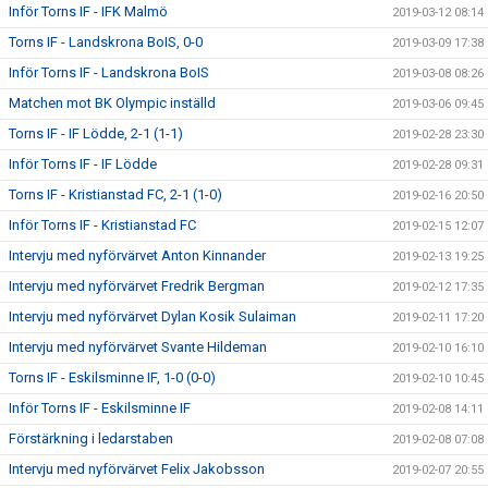
Inför Torns IF - IFK Malmö
2019-03-12 08:14
Torns IF - Landskrona BoIS, 0-0
2019-03-09 17:38
Inför Torns IF - Landskrona BoIS
2019-03-08 08:26
Matchen mot BK Olympic inställd
2019-03-06 09:45
Torns IF - IF Lödde, 2-1 (1-1)
2019-02-28 23:30
Inför Torns IF - IF Lödde
2019-02-28 09:31
Torns IF - Kristianstad FC, 2-1 (1-0)
2019-02-16 20:50
Inför Torns IF - Kristianstad FC
2019-02-15 12:07
Intervju med nyförvärvet Anton Kinnander
2019-02-13 19:25
Intervju med nyförvärvet Fredrik Bergman
2019-02-12 17:35
Intervju med nyförvärvet Dylan Kosik Sulaiman
2019-02-11 17:20
Intervju med nyförvärvet Svante Hildeman
2019-02-10 16:10
Torns IF - Eskilsminne IF, 1-0 (0-0)
2019-02-10 10:45
Inför Torns IF - Eskilsminne IF
2019-02-08 14:11
Förstärkning i ledarstaben
2019-02-08 07:08
Intervju med nyförvärvet Felix Jakobsson
2019-02-07 20:55