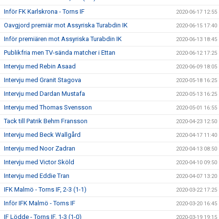
Inför FK Karlskrona - Torns IF
2020-06-17 12:55
Oavgjord premiär mot Assyriska Turabdin IK
2020-06-15 17:40
Inför premiären mot Assyriska Turabdin IK
2020-06-13 18:45
Publikfria men TV-sända matcher i Ettan
2020-06-12 17:25
Intervju med Rebin Asaad
2020-06-09 18:05
Intervju med Granit Stagova
2020-05-18 16:25
Intervju med Dardan Mustafa
2020-05-13 16:25
Intervju med Thomas Svensson
2020-05-01 16:55
Tack till Patrik Behm Fransson
2020-04-23 12:50
Intervju med Beck Wallgård
2020-04-17 11:40
Intervju med Noor Zadran
2020-04-13 08:50
Intervju med Victor Sköld
2020-04-10 09:50
Intervju med Eddie Tran
2020-04-07 13:20
IFK Malmö - Torns IF, 2-3 (1-1)
2020-03-22 17:25
Inför IFK Malmö - Torns IF
2020-03-20 16:45
IF Lödde - Torns IF, 1-3 (1-0)
2020-03-19 19:15