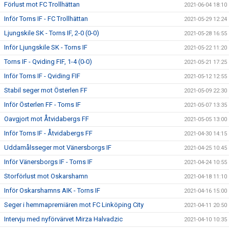
Förlust mot FC Trollhättan
2021-06-04 18:10
Inför Torns IF - FC Trollhättan
2021-05-29 12:24
Ljungskile SK - Torns IF, 2-0 (0-0)
2021-05-28 16:55
Inför Ljungskile SK - Torns IF
2021-05-22 11:20
Torns IF - Qviding FIF, 1-4 (0-0)
2021-05-21 17:25
Inför Torns IF - Qviding FIF
2021-05-12 12:55
Stabil seger mot Österlen FF
2021-05-09 22:30
Inför Österlen FF - Torns IF
2021-05-07 13:35
Oavgjort mot Åtvidabergs FF
2021-05-05 13:00
Inför Torns IF - Åtvidabergs FF
2021-04-30 14:15
Uddamålsseger mot Vänersborgs IF
2021-04-25 10:45
Inför Vänersborgs IF - Torns IF
2021-04-24 10:55
Storförlust mot Oskarshamn
2021-04-18 11:10
Inför Oskarshamns AIK - Torns IF
2021-04-16 15:00
Seger i hemmapremiären mot FC Linköping City
2021-04-11 20:50
Intervju med nyförvärvet Mirza Halvadzic
2021-04-10 10:35