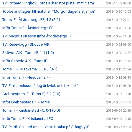
TV: Richard Ringhov: Torns IF har stor plats i mitt hjärta
2018-11-02 09:00
Tobbe är uttagen till matchen ”Morgondagens stjärnor”
2018-10-30 10:03
Torns IF - Åtvidabergs FF, 4-2 (2-2)
2018-10-27 22:01
Inför Torns IF - Åtvidabergs FF
2018-10-26 11:56
TV: Magnus Nilsson inför Åtvidabergs FF
2018-10-26 11:50
TV: Resevlogg - Skövde AIK
2018-10-24 09:00
Skövde AIK - Torns IF, 1-1 (1-0)
2018-10-20 17:57
Inför Skövde AIK - Torns IF
2018-10-19 15:15
Torns IF - Husqvarna FF, 1-3 (0-1)
2018-10-13 20:24
Inför Torns IF - Husqvarna FF
2018-10-12 08:49
TV: Emil Joelsson: "Jag är kvick och teknisk"
2018-10-12 08:20
Grebbestads IF - Torns IF, 2-2 (1-0)
2018-10-07 13:18
Inför Grebbestads IF - Torns IF
2018-10-05 18:05
Torns IF - Kristianstad FC, 0-1 (0-0)
2018-09-29 22:50
Inför Torns IF - Kristianstad FC
2018-09-29 10:45
TV: Patrik Östlund om att vara tillbaka på Stångby IP
2018-09-27 20:33