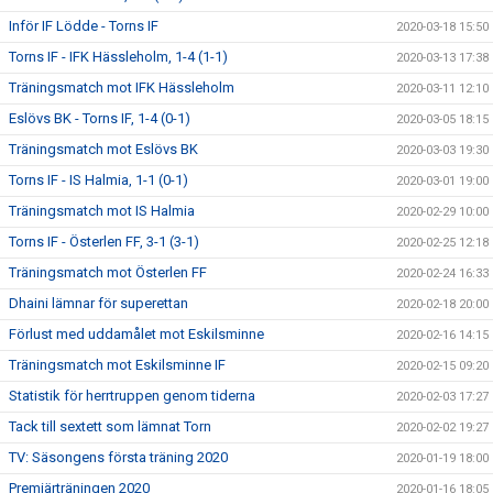
Inför IF Lödde - Torns IF
2020-03-18 15:50
Torns IF - IFK Hässleholm, 1-4 (1-1)
2020-03-13 17:38
Träningsmatch mot IFK Hässleholm
2020-03-11 12:10
Eslövs BK - Torns IF, 1-4 (0-1)
2020-03-05 18:15
Träningsmatch mot Eslövs BK
2020-03-03 19:30
Torns IF - IS Halmia, 1-1 (0-1)
2020-03-01 19:00
Träningsmatch mot IS Halmia
2020-02-29 10:00
Torns IF - Österlen FF, 3-1 (3-1)
2020-02-25 12:18
Träningsmatch mot Österlen FF
2020-02-24 16:33
Dhaini lämnar för superettan
2020-02-18 20:00
Förlust med uddamålet mot Eskilsminne
2020-02-16 14:15
Träningsmatch mot Eskilsminne IF
2020-02-15 09:20
Statistik för herrtruppen genom tiderna
2020-02-03 17:27
Tack till sextett som lämnat Torn
2020-02-02 19:27
TV: Säsongens första träning 2020
2020-01-19 18:00
Premiärträningen 2020
2020-01-16 18:05