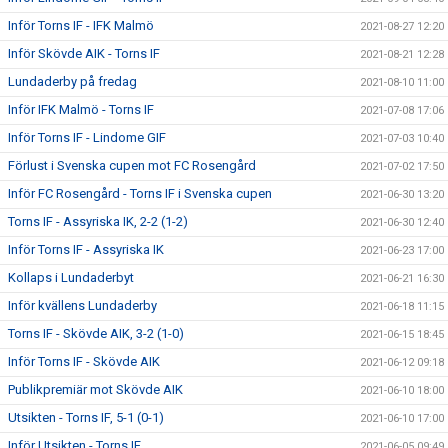
Inför Torns IF - IFK Malmö
2021-08-27 12:20
Inför Skövde AIK - Torns IF
2021-08-21 12:28
Lundaderby på fredag
2021-08-10 11:00
Inför IFK Malmö - Torns IF
2021-07-08 17:06
Inför Torns IF - Lindome GIF
2021-07-03 10:40
Förlust i Svenska cupen mot FC Rosengård
2021-07-02 17:50
Inför FC Rosengård - Torns IF i Svenska cupen
2021-06-30 13:20
Torns IF - Assyriska IK, 2-2 (1-2)
2021-06-30 12:40
Inför Torns IF - Assyriska IK
2021-06-23 17:00
Kollaps i Lundaderbyt
2021-06-21 16:30
Inför kvällens Lundaderby
2021-06-18 11:15
Torns IF - Skövde AIK, 3-2 (1-0)
2021-06-15 18:45
Inför Torns IF - Skövde AIK
2021-06-12 09:18
Publikpremiär mot Skövde AIK
2021-06-10 18:00
Utsikten - Torns IF, 5-1 (0-1)
2021-06-10 17:00
Inför Utsikten - Torns IF
2021-06-05 09:49