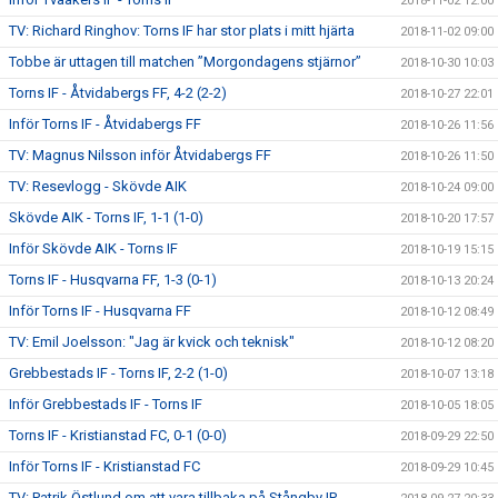
2018-11-02 12:00
TV: Richard Ringhov: Torns IF har stor plats i mitt hjärta
2018-11-02 09:00
Tobbe är uttagen till matchen ”Morgondagens stjärnor”
2018-10-30 10:03
Torns IF - Åtvidabergs FF, 4-2 (2-2)
2018-10-27 22:01
Inför Torns IF - Åtvidabergs FF
2018-10-26 11:56
TV: Magnus Nilsson inför Åtvidabergs FF
2018-10-26 11:50
TV: Resevlogg - Skövde AIK
2018-10-24 09:00
Skövde AIK - Torns IF, 1-1 (1-0)
2018-10-20 17:57
Inför Skövde AIK - Torns IF
2018-10-19 15:15
Torns IF - Husqvarna FF, 1-3 (0-1)
2018-10-13 20:24
Inför Torns IF - Husqvarna FF
2018-10-12 08:49
TV: Emil Joelsson: "Jag är kvick och teknisk"
2018-10-12 08:20
Grebbestads IF - Torns IF, 2-2 (1-0)
2018-10-07 13:18
Inför Grebbestads IF - Torns IF
2018-10-05 18:05
Torns IF - Kristianstad FC, 0-1 (0-0)
2018-09-29 22:50
Inför Torns IF - Kristianstad FC
2018-09-29 10:45
TV: Patrik Östlund om att vara tillbaka på Stångby IP