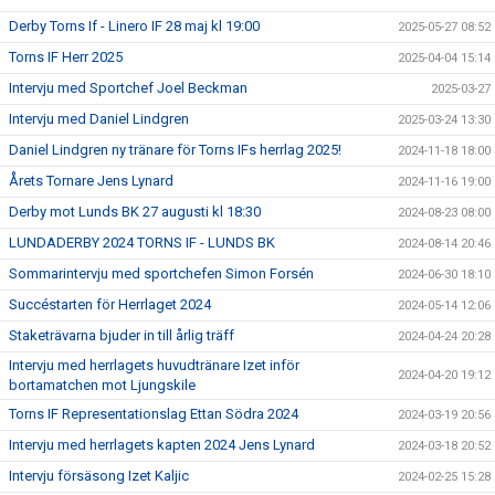
Derby Torns If - Linero IF 28 maj kl 19:00
2025-05-27 08:52
Torns IF Herr 2025
2025-04-04 15:14
Intervju med Sportchef Joel Beckman
2025-03-27
Intervju med Daniel Lindgren
2025-03-24 13:30
Daniel Lindgren ny tränare för Torns IFs herrlag 2025!
2024-11-18 18:00
Årets Tornare Jens Lynard
2024-11-16 19:00
Derby mot Lunds BK 27 augusti kl 18:30
2024-08-23 08:00
LUNDADERBY 2024 TORNS IF - LUNDS BK
2024-08-14 20:46
Sommarintervju med sportchefen Simon Forsén
2024-06-30 18:10
Succéstarten för Herrlaget 2024
2024-05-14 12:06
Staketrävarna bjuder in till årlig träff
2024-04-24 20:28
Intervju med herrlagets huvudtränare Izet inför
2024-04-20 19:12
bortamatchen mot Ljungskile
Torns IF Representationslag Ettan Södra 2024
2024-03-19 20:56
Intervju med herrlagets kapten 2024 Jens Lynard
2024-03-18 20:52
Intervju försäsong Izet Kaljic
2024-02-25 15:28