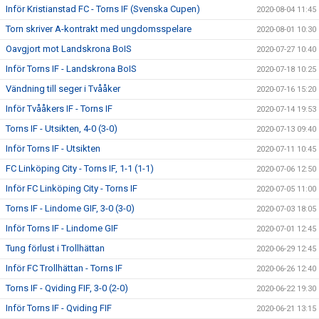
Inför Kristianstad FC - Torns IF (Svenska Cupen)
2020-08-04 11:45
Torn skriver A-kontrakt med ungdomsspelare
2020-08-01 10:30
Oavgjort mot Landskrona BoIS
2020-07-27 10:40
Inför Torns IF - Landskrona BoIS
2020-07-18 10:25
Vändning till seger i Tvååker
2020-07-16 15:20
Inför Tvååkers IF - Torns IF
2020-07-14 19:53
Torns IF - Utsikten, 4-0 (3-0)
2020-07-13 09:40
Inför Torns IF - Utsikten
2020-07-11 10:45
FC Linköping City - Torns IF, 1-1 (1-1)
2020-07-06 12:50
Inför FC Linköping City - Torns IF
2020-07-05 11:00
Torns IF - Lindome GIF, 3-0 (3-0)
2020-07-03 18:05
Inför Torns IF - Lindome GIF
2020-07-01 12:45
Tung förlust i Trollhättan
2020-06-29 12:45
Inför FC Trollhättan - Torns IF
2020-06-26 12:40
Torns IF - Qviding FIF, 3-0 (2-0)
2020-06-22 19:30
Inför Torns IF - Qviding FIF
2020-06-21 13:15