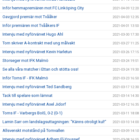
Inför hemmapremiären mot FC Linköping City
2021-04-09 12:20
Oavgjord premiär mot Tvååker
2021-04-03 12:35
Inför premiären mot Tvååkers IF
2021-04-01 13:50
Intervju med nyförvärvet Hugo Ahl
2021-03-30 17:30
Torn skriver A-kontrakt med ung målvakt
2021-03-27 11:25
Intervju med nyförvärvet Kevin Harletun
2021-03-26 17:15
Storseger mot IFK Malmö
2021-03-24 19:51
Se alla våra matcher i Ettan och stötta oss!
2021-03-24 19:30
Inför Torns IF - IFK Malmö
2021-03-23 16:50
Intervju med nyförvärvet Ted Sandberg
2021-03-17 12:30
Tack till spelare som lämnat
2021-03-14 14:30
Intervju med nyförvärvet Axel Jidorf
2021-03-12 16:35
Torns IF - Varbergs BoIS, 0-2 (0-1)
2021-03-11 18:08
Lamin Sarr om landslagsuttagningen: "Känns otroligt kul!"
2021-03-10 14:00
Allsvenskt motstånd på Tornvallen
2021-03-09 14:10
Intervju med nyförvärvet Adham El-Youssef
2021-03-08 16:55