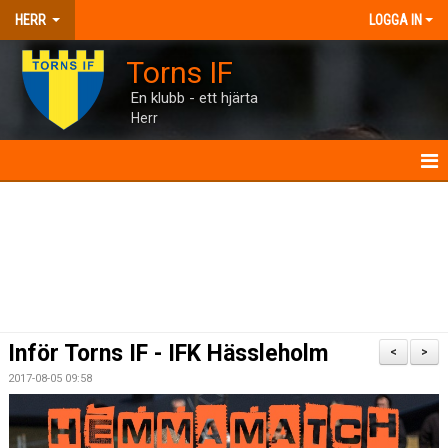
HERR
LOGGA IN
Torns IF
En klubb - ett hjärta
Herr
HERR
NYHETER
KALENDER
MATCHER
Inför Torns IF - IFK Hässleholm
<
>
TRUPPEN
2017-08-05 09:58
BILDGALLERI