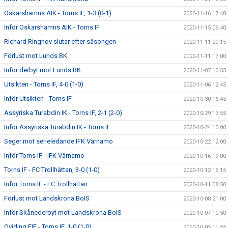
Oskarshamns AIK - Torns IF, 1-3 (0-1)
2020-11-16 17:40
Inför Oskarshamns AIK - Torns IF
2020-11-15 09:40
Richard Ringhov slutar efter säsongen
2020-11-11 20:15
Förlust mot Lunds BK
2020-11-11 17:00
Inför derbyt mot Lunds BK
2020-11-07 10:55
Utsikten - Torns IF, 4-0 (1-0)
2020-11-06 12:45
Inför Utsikten - Torns IF
2020-10-30 16:45
Assyriska Turabdin IK - Torns IF, 2-1 (2-0)
2020-10-29 13:55
Inför Assyriska Turabdin IK - Torns IF
2020-10-24 10:00
Seger mot serieledande IFK Värnamo
2020-10-22 12:00
Inför Torns IF - IFK Värnamo
2020-10-16 19:00
Torns IF - FC Trollhättan, 3-0 (1-0)
2020-10-12 16:15
Inför Torns IF - FC Trollhättan
2020-10-11 08:50
Förlust mot Landskrona BoIS
2020-10-08 21:00
Inför Skånederbyt mot Landskrona BoIS
2020-10-07 10:50
Qviding FIF - Torns IF, 1-0 (1-0)
2020-10-05 11:55