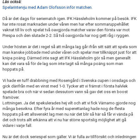
Läs också:
Spelarintervju med Adam Olofsson inför matchen.
Då är det dags för seriematch igen. IFK Hässleholm kommer på besök. IFK
har inte rosat marknaden under våren men har efter sommaruppehållet
vaknat till liv och spelat två oavgjorda matcher varav den första var mot
Prespa och den slutade 2-2. Så två oavgjorda har nog gett råg i ryggen.
Under hösten är det i regel så att många lag går ifrån sitt sätt att spela som
man kanske jobbade med under våren och spelar mer tillknäppt just för att
knipa poäng. Därmed inte sagt att IFK Hässleholm gör så men generallt
kan det vara så för de lag som inte tagit så många poäng som man
hoppats på.
Vi hade en tuff drabbning med Rosengård i Svenska cupen i onsdags och
gick därifrån med en vinst med 1-0. Tycker att vi främst i första halvlek
spelade bra och när vi sedan dessutom vann så gav det oss en boost
framöver.
Lottningen. Ja det spekulerades hej vilt och att vi fick Värnamo gjorde nog
många besvikna. Efter fyra år med superettanlag hade nog de flesta
hoppats på ett allsvenskt lag men nu när det blir så här så får vi vända på
det och trots allt erkänna att vi nu har större sportslig möjlighet att gå
vidare i varje fall.
Nu är det dock seriespel som gäller. Vi är fulla av tillförsikt och inledningen