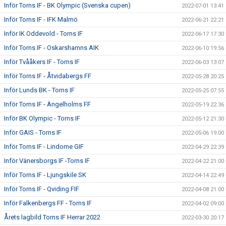
Inför Torns IF - BK Olympic (Svenska cupen)
2022-07-01 13:41
Inför Torns IF - IFK Malmö
2022-06-21 22:21
Inför IK Oddevold - Torns IF
2022-06-17 17:30
Inför Torns IF - Oskarshamns AIK
2022-06-10 19:56
Inför Tvååkers IF - Torns IF
2022-06-03 13:07
Inför Torns IF - Åtvidabergs FF
2022-05-28 20:25
Inför Lunds BK - Torns IF
2022-05-25 07:55
Inför Torns IF - Ängelholms FF
2022-05-19 22:36
Inför BK Olympic - Torns IF
2022-05-12 21:30
Inför GAIS - Torns IF
2022-05-06 19:00
Inför Torns IF - Lindome GIF
2022-04-29 22:39
Inför Vänersborgs IF -Torns IF
2022-04-22 21:00
Inför Torns IF - Ljungskile SK
2022-04-14 22:49
Inför Torns IF - Qviding FIF
2022-04-08 21:00
Inför Falkenbergs FF - Torns IF
2022-04-02 09:00
Årets lagbild Torns IF Herrar 2022
2022-03-30 20:17