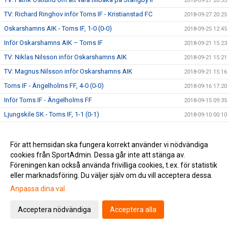
2018-09-27 20:33
TV: Richard Ringhov inför Torns IF - Kristianstad FC
2018-09-27 20:25
Oskarshamns AIK - Torns IF, 1-0 (0-0)
2018-09-25 12:45
Inför Oskarshamns AIK – Torns IF
2018-09-21 15:23
TV: Niklas Nilsson inför Oskarshamns AIK
2018-09-21 15:21
TV: Magnus Nilsson inför Oskarshamns AIK
2018-09-21 15:16
Torns IF - Ängelholms FF, 4-0 (0-0)
2018-09-16 17:20
Inför Torns IF - Ängelholms FF
2018-09-15 09:35
Ljungskile SK - Torns IF, 1-1 (0-1)
2018-09-10 00:10
Inför Ljungskile SK - Torns IF
2018-09-09 11:00
TV: Richard Ringhov inför Ljungskile SK
2018-09-07 20:57
För att hemsidan ska fungera korrekt använder vi nödvändiga
cookies från SportAdmin. Dessa går inte att stänga av.
TV: Daniel Hidefält Thulin inför Ljungskile SK
2018-09-07 20:55
Föreningen kan också använda frivilliga cookies, t.ex. för statistik
Torns IF - Mjällby AIF, 0-1 (0-1)
2018-09-02 22:05
eller marknadsföring. Du väljer själv om du vill acceptera dessa.
Inför Torns IF - Mjällby AIF
2018-09-02 09:30
Anpassa dina val
TV: Astrit Seljmani utsedd till månadens spelare
2018-08-29 14:50
Acceptera nödvändiga
Acceptera alla
TV: Möt Torns nyförvärv Alexander Fioretos
2018-08-29 11:41
Eskilsminne IF - Torns IF, 3-0 (2-0)