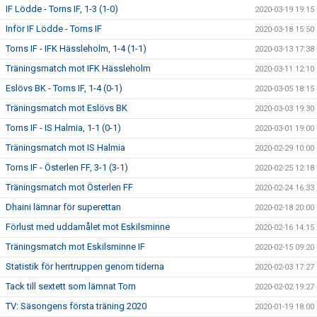
IF Lödde - Torns IF, 1-3 (1-0)
2020-03-19 19:15
Inför IF Lödde - Torns IF
2020-03-18 15:50
Torns IF - IFK Hässleholm, 1-4 (1-1)
2020-03-13 17:38
Träningsmatch mot IFK Hässleholm
2020-03-11 12:10
Eslövs BK - Torns IF, 1-4 (0-1)
2020-03-05 18:15
Träningsmatch mot Eslövs BK
2020-03-03 19:30
Torns IF - IS Halmia, 1-1 (0-1)
2020-03-01 19:00
Träningsmatch mot IS Halmia
2020-02-29 10:00
Torns IF - Österlen FF, 3-1 (3-1)
2020-02-25 12:18
Träningsmatch mot Österlen FF
2020-02-24 16:33
Dhaini lämnar för superettan
2020-02-18 20:00
Förlust med uddamålet mot Eskilsminne
2020-02-16 14:15
Träningsmatch mot Eskilsminne IF
2020-02-15 09:20
Statistik för herrtruppen genom tiderna
2020-02-03 17:27
Tack till sextett som lämnat Torn
2020-02-02 19:27
TV: Säsongens första träning 2020
2020-01-19 18:00