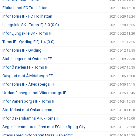
Förlust mot FC Trollhättan
2021-06-04 18:10
Inför Torns IF - FC Trollhättan
2021-05-29 12:24
Ljungskile SK - Torns IF, 2-0 (0-0)
2021-05-28 16:55
Inför Ljungskile SK - Torns IF
2021-05-22 11:20
Torns IF - Qviding FIF, 1-4 (0-0)
2021-05-21 17:25
Inför Torns IF - Qviding FIF
2021-05-12 12:55
Stabil seger mot Österlen FF
2021-05-09 22:30
Inför Österlen FF - Torns IF
2021-05-07 13:35
Oavgjort mot Åtvidabergs FF
2021-05-05 13:00
Inför Torns IF - Åtvidabergs FF
2021-04-30 14:15
Uddamålsseger mot Vänersborgs IF
2021-04-25 10:45
Inför Vänersborgs IF - Torns IF
2021-04-24 10:55
Storförlust mot Oskarshamn
2021-04-18 11:10
Inför Oskarshamns AIK - Torns IF
2021-04-16 15:00
Seger i hemmapremiären mot FC Linköping City
2021-04-11 20:50
Intervju med nyförvärvet Mirza Halvadzic
2021-04-10 10:35