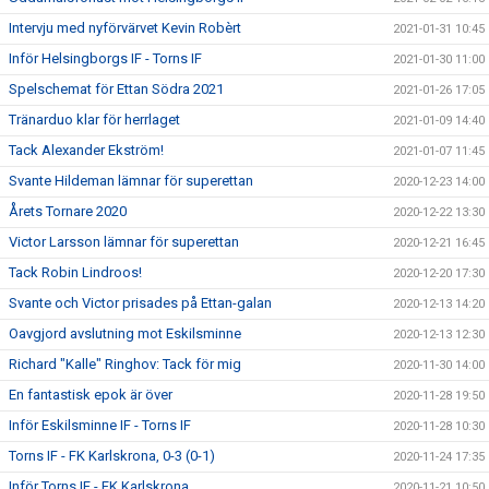
Intervju med nyförvärvet Kevin Robèrt
2021-01-31 10:45
Inför Helsingborgs IF - Torns IF
2021-01-30 11:00
Spelschemat för Ettan Södra 2021
2021-01-26 17:05
Tränarduo klar för herrlaget
2021-01-09 14:40
Tack Alexander Ekström!
2021-01-07 11:45
Svante Hildeman lämnar för superettan
2020-12-23 14:00
Årets Tornare 2020
2020-12-22 13:30
Victor Larsson lämnar för superettan
2020-12-21 16:45
Tack Robin Lindroos!
2020-12-20 17:30
Svante och Victor prisades på Ettan-galan
2020-12-13 14:20
Oavgjord avslutning mot Eskilsminne
2020-12-13 12:30
Richard "Kalle" Ringhov: Tack för mig
2020-11-30 14:00
En fantastisk epok är över
2020-11-28 19:50
Inför Eskilsminne IF - Torns IF
2020-11-28 10:30
Torns IF - FK Karlskrona, 0-3 (0-1)
2020-11-24 17:35
Inför Torns IF - FK Karlskrona
2020-11-21 10:50