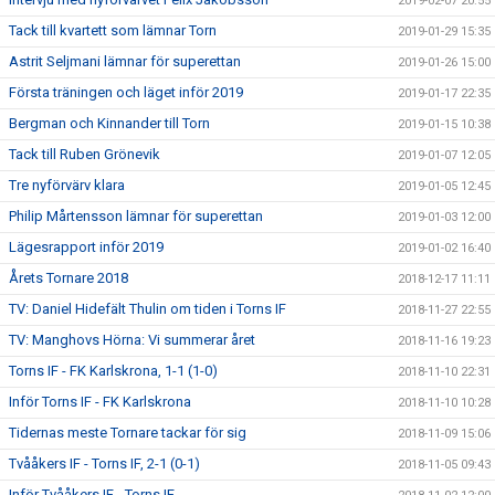
2019-02-07 20:55
Tack till kvartett som lämnar Torn
2019-01-29 15:35
Astrit Seljmani lämnar för superettan
2019-01-26 15:00
Första träningen och läget inför 2019
2019-01-17 22:35
Bergman och Kinnander till Torn
2019-01-15 10:38
Tack till Ruben Grönevik
2019-01-07 12:05
Tre nyförvärv klara
2019-01-05 12:45
Philip Mårtensson lämnar för superettan
2019-01-03 12:00
Lägesrapport inför 2019
2019-01-02 16:40
Årets Tornare 2018
2018-12-17 11:11
TV: Daniel Hidefält Thulin om tiden i Torns IF
2018-11-27 22:55
TV: Manghovs Hörna: Vi summerar året
2018-11-16 19:23
Torns IF - FK Karlskrona, 1-1 (1-0)
2018-11-10 22:31
Inför Torns IF - FK Karlskrona
2018-11-10 10:28
Tidernas meste Tornare tackar för sig
2018-11-09 15:06
Tvååkers IF - Torns IF, 2-1 (0-1)
2018-11-05 09:43
Inför Tvååkers IF - Torns IF