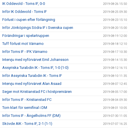
IK Oddevold - Torns IF, 0-0
2019-08-26 15:50
Inför IK Oddevold - Torns IF
2019-08-25 09:30
Förlust i cupen efter förlängning
2019-08-23 15:10
Inför Jönköpings Södra IF i Svenska cupen
2019-08-20 15:00
Förändringar i spelartruppen
2019-08-19 12:00
Tuff förlust mot Värnamo
2019-08-18 12:10
Inför Torns IF - IFK Värnamo
2019-08-17 10:30
Intervju med nyförvärvet Emil Johansson
2019-08-14 15:30
Assyriska Turabdin IK - Torns IF, 1-0 (1-0)
2019-08-12 16:15
Inför Assyriska Turabdin IK - Torns IF
2019-08-10 11:35
Intervju med nyförvärvet Alan Asaad
2019-08-07 12:45
Seger mot Kristianstad FC i höstpremiären
2019-08-05 17:00
Inför Torns IF - Kristianstad FC
2019-08-04 09:30
Torn klart för semifinal i DM
2019-08-01 10:05
Inför Torns IF - Ängelholms FF (DM)
2019-07-30 11:05
Skövde AIK - Torns IF, 2-1 (1-1)
2019-07-07 16:25