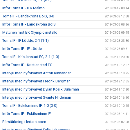
2019-03-14 09:55
Inför Torns IF - IFK Malmö
2019-03-12 08:14
Torns IF - Landskrona BoIS, 0-0
2019-03-09 17:38
Inför Torns IF - Landskrona BoIS
2019-03-08 08:26
Matchen mot BK Olympic inställd
2019-03-06 09:45
Torns IF - IF Lödde, 2-1 (1-1)
2019-02-28 23:30
Inför Torns IF - IF Lödde
2019-02-28 09:31
Torns IF - Kristianstad FC, 2-1 (1-0)
2019-02-16 20:50
Inför Torns IF - Kristianstad FC
2019-02-15 12:07
Intervju med nyförvärvet Anton Kinnander
2019-02-13 19:25
Intervju med nyförvärvet Fredrik Bergman
2019-02-12 17:35
Intervju med nyförvärvet Dylan Kosik Sulaiman
2019-02-11 17:20
Intervju med nyförvärvet Svante Hildeman
2019-02-10 16:10
Torns IF - Eskilsminne IF, 1-0 (0-0)
2019-02-10 10:45
Inför Torns IF - Eskilsminne IF
2019-02-08 14:11
Förstärkning i ledarstaben
2019-02-08 07:08
Intervju med nyförvärvet Felix Jakobsson