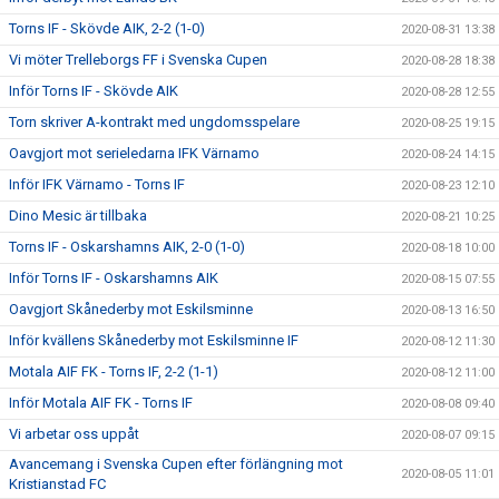
Torns IF - Skövde AIK, 2-2 (1-0)
2020-08-31 13:38
Vi möter Trelleborgs FF i Svenska Cupen
2020-08-28 18:38
Inför Torns IF - Skövde AIK
2020-08-28 12:55
Torn skriver A-kontrakt med ungdomsspelare
2020-08-25 19:15
Oavgjort mot serieledarna IFK Värnamo
2020-08-24 14:15
Inför IFK Värnamo - Torns IF
2020-08-23 12:10
Dino Mesic är tillbaka
2020-08-21 10:25
Torns IF - Oskarshamns AIK, 2-0 (1-0)
2020-08-18 10:00
Inför Torns IF - Oskarshamns AIK
2020-08-15 07:55
Oavgjort Skånederby mot Eskilsminne
2020-08-13 16:50
Inför kvällens Skånederby mot Eskilsminne IF
2020-08-12 11:30
Motala AIF FK - Torns IF, 2-2 (1-1)
2020-08-12 11:00
Inför Motala AIF FK - Torns IF
2020-08-08 09:40
Vi arbetar oss uppåt
2020-08-07 09:15
Avancemang i Svenska Cupen efter förlängning mot
2020-08-05 11:01
Kristianstad FC