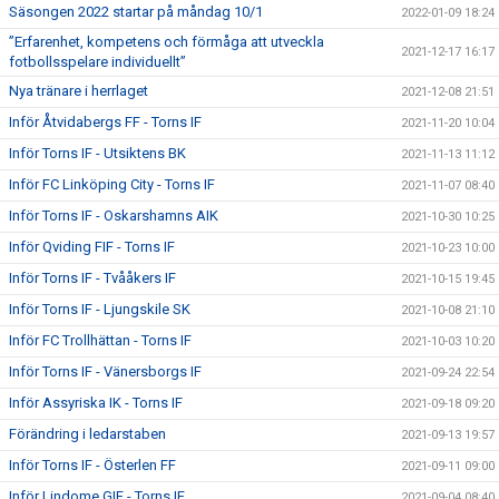
Säsongen 2022 startar på måndag 10/1
2022-01-09 18:24
”Erfarenhet, kompetens och förmåga att utveckla
2021-12-17 16:17
fotbollsspelare individuellt”
Nya tränare i herrlaget
2021-12-08 21:51
Inför Åtvidabergs FF - Torns IF
2021-11-20 10:04
Inför Torns IF - Utsiktens BK
2021-11-13 11:12
Inför FC Linköping City - Torns IF
2021-11-07 08:40
Inför Torns IF - Oskarshamns AIK
2021-10-30 10:25
Inför Qviding FIF - Torns IF
2021-10-23 10:00
Inför Torns IF - Tvååkers IF
2021-10-15 19:45
Inför Torns IF - Ljungskile SK
2021-10-08 21:10
Inför FC Trollhättan - Torns IF
2021-10-03 10:20
Inför Torns IF - Vänersborgs IF
2021-09-24 22:54
Inför Assyriska IK - Torns IF
2021-09-18 09:20
Förändring i ledarstaben
2021-09-13 19:57
Inför Torns IF - Österlen FF
2021-09-11 09:00
Inför Lindome GIF - Torns IF
2021-09-04 08:40