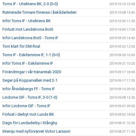
Torns IF - Utsiktens BK, 2-0 (0-0)
2019-10-10 15:00
Rutinerade Tornare förenas i åskådarleden
2019-10-08 15:45
Inför Torns IF - Utsiktens BK
2019-10-05 11:30
Förlust mot Landskrona BoIS
2019-10-04 17:00
Inför Landskrona BoIS - Torns IF
2019-09-29 14:40
Torn klart för DM-final
2019-09-25 12:00
Torns IF - Eskilsminne IF, 1-1 (0-0)
2019-09-24 10:45
Inför Torns IF - Eskilsminne IF
2019-09-21 10:20
Förändringar i vår tränarstab 2020
2019-09-17 18:00
Seger på Kopparvallen med 2-1
2019-09-17 17:35
Inför Åtvidabergs FF - Torns IF
2019-09-14 09:00
Lindome GIF - Torns IF, 3-0 (1-0)
2019-09-08 15:30
Inför Lindome GIF - Torns IF
2019-09-07 09:00
Förlust i derbyt mot Lunds BK
2019-09-02 18:00
Dags för Lundaderby i Stångby
2019-08-31 10:30
Intervju med nyförvärvet Victor Larsson
2019-08-27 11:50