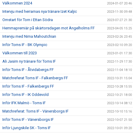
Välkommen 2024
2024-01-07 20:46
Intervju med herrarnas nya tränare Izet Kaljic
2023-11-30 09:48
Omstart för Torn i Ettan Södra
2023-07-27 21:30
Hemmapremiär på skärtorsdagen mot Ängelholms FF
2023-04-05 15:25
Intervju med Nima Mahoutchian
2023-02-26 23:45
Inför Torns IF - BK Olympic
2023-02-10 09:20
Välkommen till 2023
2023-01-01 17:30
Ali Jasim ny tränare för Torns IF
2022-11-29 17:30
Inför Torns IF - Åtvidabergs FF
2022-11-04 18:10
Matchreferat Torns IF - Falkenbergs FF
2022-10-31 15:04
Inför Torns IF - Falkenbergs FF
2022-10-28 15:55
Inför Torns IF - IK Oddevold
2022-10-21 18:00
Inför IFK Malmö - Torns IF
2022-10-14 08:12
Matchreferat: Torns IF - Vänersborgs IF
2022-10-10 15:16
Inför Torns IF - Vänersborgs IF
2022-10-07 21:50
Inför Ljungskile SK - Torns IF
2022-10-01 09:20