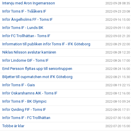
Intervju med Aron Ingemarsson
2022-09-28 08:35
Inför Torns IF - Tvååkers IF
2022-09-23 23:08
Inför Ängelholms FF - Torns IF
2022-09-16 15:00
Inför Torns IF - Lunds BK
2022-09-09 11:00
Inför FC Trollhättan - Torns IF
2022-09-03 21:20
Information till publiken inför Torns IF - IFK Göteborg
2022-08-29 22:00
Niklas Nilsson avslutar karriären
2022-08-28 12:20
Inför Lindome GIF - Torns IF
2022-08-26 17:00
Emil Persson flyttas upp till seniortruppen
2022-08-24 16:00
Biljetter till cupmatchen mot IFK Göteborg
2022-08-21 15:30
Inför Torns IF - Gais
2022-08-19 22:15
Inför Oskarshamns AIK - Torns IF
2022-08-12 16:00
Inför Torns IF - BK Olympic
2022-08-10 09:24
Inför Qviding FIF - Torns IF
2022-08-05 17:51
Inför Torns IF - FC Trollhättan
2022-07-30 15:00
Tobbe är klar
2022-07-20 15:00