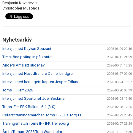
Benjamin Kovasevic
Christopher Musonda
Nyhetsarkiv
Intervju med Kayvan Souzani
2026-06-09 20:40
Tre sköna poäng in på kontot
2026-04-11 21:29
Anders Arnslätt stiger av!
2026-03-31 15:25
Intervju med Huvudtränare Daniel Lindgren
2026-03-27 07:00
Intervju med herrlagets kapten Jesper Edlund
2026-03-24 15:27
Torns IF Herr 2026
2026-03-20 08:19
Intervju med Sportchef Joel Beckman
2026-03-03 17:50
Torns IF – FBK Balkan: 6-1 (3-0)
2026-02-28 17:25
Referat träningsmatchen Torns IF - Lilla Torg FF
2026-02-22 20:45
Träningsmatch Torns IF - IFK Trelleborg
2026-02-07 21:24
Årets Tornare 2025 Tom Wassholm
2025-11-01 18:30