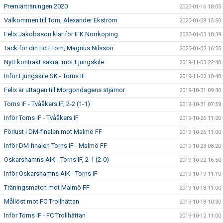
Premiärträningen 2020
2020-01-16 18:05
Välkommen till Torn, Alexander Ekström
2020-01-08 15:50
Felix Jakobsson klar för IFK Norrköping
2020-01-03 18:39
Tack för din tid i Torn, Magnus Nilsson
2020-01-02 16:25
Nytt kontrakt säkrat mot Ljungskile
2019-11-03 22:40
Inför Ljungskile SK - Torns IF
2019-11-02 10:40
Felix är uttagen till Morgondagens stjärnor
2019-10-31 09:30
Torns IF - Tvååkers IF, 2-2 (1-1)
2019-10-31 07:59
Inför Torns IF - Tvååkers IF
2019-10-26 11:20
Förlust i DM-finalen mot Malmö FF
2019-10-26 11:00
Inför DM-finalen Torns IF - Malmö FF
2019-10-23 08:20
Oskarshamns AIK - Torns IF, 2-1 (2-0)
2019-10-22 16:50
Inför Oskarshamns AIK - Torns IF
2019-10-19 11:10
Träningsmatch mot Malmö FF
2019-10-18 11:00
Mållöst mot FC Trollhättan
2019-10-18 10:30
Inför Torns IF - FC Trollhättan
2019-10-12 11:00