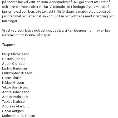
på hösten har väl varit lite som vi hoppades på. Nu gäller det att köra på
och leverera vecka efter vecka. Vi tränade lätt i fredags. Syftet var att få
igång huvud och ben. Lite taktiskt inför lördagens match stod också på
programmet och efter det så kom Zoltan och jobbade med stretching och
tänjningar.
Vi vet vad som krävs och det hoppas jag vi kan leverera i form av en bra
inställning och kvalité i vårt spel.
Truppen:
Philip Mårtensson
Gustav Sjöberg
Adam Olofsson
Ludvig Bergman
Christopher Nilsson
Daniel Thulin
Niklas Nilsson
Viktor Brandkvist
André Johansson
Adrian Podsiadly
Tobias Karlsson
Andreas Åkerlund
Oscar Ahlgren
Mohammed Al Dhaini