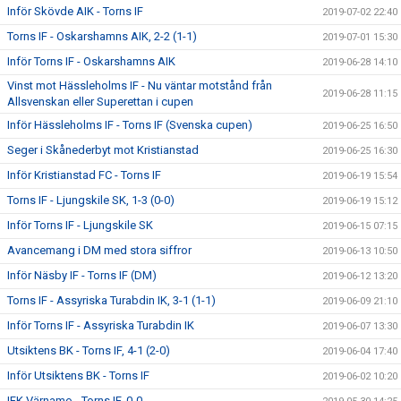
Inför Skövde AIK - Torns IF
2019-07-02 22:40
Torns IF - Oskarshamns AIK, 2-2 (1-1)
2019-07-01 15:30
Inför Torns IF - Oskarshamns AIK
2019-06-28 14:10
Vinst mot Hässleholms IF - Nu väntar motstånd från
2019-06-28 11:15
Allsvenskan eller Superettan i cupen
Inför Hässleholms IF - Torns IF (Svenska cupen)
2019-06-25 16:50
Seger i Skånederbyt mot Kristianstad
2019-06-25 16:30
Inför Kristianstad FC - Torns IF
2019-06-19 15:54
Torns IF - Ljungskile SK, 1-3 (0-0)
2019-06-19 15:12
Inför Torns IF - Ljungskile SK
2019-06-15 07:15
Avancemang i DM med stora siffror
2019-06-13 10:50
Inför Näsby IF - Torns IF (DM)
2019-06-12 13:20
Torns IF - Assyriska Turabdin IK, 3-1 (1-1)
2019-06-09 21:10
Inför Torns IF - Assyriska Turabdin IK
2019-06-07 13:30
Utsiktens BK - Torns IF, 4-1 (2-0)
2019-06-04 17:40
Inför Utsiktens BK - Torns IF
2019-06-02 10:20
IFK Värnamo - Torns IF, 0-0