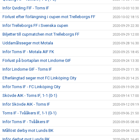
Inför Qviding FIF - Torns IF
2020-10-03 10:30
Förlust efter förlängning i cupen mot Trelleborgs FF
2020-10-02 18:15
Inför Trelleborgs FF i Svenska cupen
2020-09-29 22:30
Biljetter till cupmatchen mot Trelleborgs FF
2020-09-29 12:00
Uddamålsseger mot Motala
2020-09-28 16:30
Inför Torns IF - Motala AIF FK
2020-09-25 18:45
Förlust på bortaplan mot Lindome GIF
2020-09-24 13:30
Inför Lindome GIF - Torns IF
2020-09-23 11:35
Efterlängtad seger mot FC Linköping City
2020-09-20 14:25
Inför Torns IF - FC Linköping City
2020-09-19 09:20
Skövde AIK - Torns IF, 1-1 (0-1)
2020-09-14 17:00
Inför Skövde AIK - Torns IF
2020-09-12 09:19
Torns IF - Tvååkers IF, 1-1 (0-1)
2020-09-06 21:50
Inför Torns IF - Tvååkers IF
2020-09-05 08:40
Mållöst derby mot Lunds BK
2020-09-04 13:25
Inför derbyt mot Lunds BK
2020-09-01 16:45