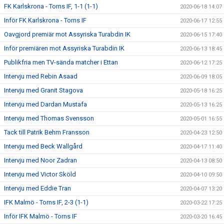
FK Karlskrona - Torns IF, 1-1 (1-1)
2020-06-18 14:07
Inför FK Karlskrona - Torns IF
2020-06-17 12:55
Oavgjord premiär mot Assyriska Turabdin IK
2020-06-15 17:40
Inför premiären mot Assyriska Turabdin IK
2020-06-13 18:45
Publikfria men TV-sända matcher i Ettan
2020-06-12 17:25
Intervju med Rebin Asaad
2020-06-09 18:05
Intervju med Granit Stagova
2020-05-18 16:25
Intervju med Dardan Mustafa
2020-05-13 16:25
Intervju med Thomas Svensson
2020-05-01 16:55
Tack till Patrik Behm Fransson
2020-04-23 12:50
Intervju med Beck Wallgård
2020-04-17 11:40
Intervju med Noor Zadran
2020-04-13 08:50
Intervju med Victor Sköld
2020-04-10 09:50
Intervju med Eddie Tran
2020-04-07 13:20
IFK Malmö - Torns IF, 2-3 (1-1)
2020-03-22 17:25
Inför IFK Malmö - Torns IF
2020-03-20 16:45