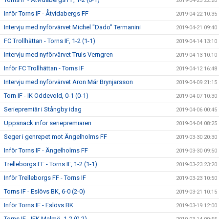
2019-04-23 22:20
Inför Torns IF - Åtvidabergs FF
2019-04-22 10:35
Intervju med nyförvärvet Michel "Dado" Termanini
2019-04-21 09:40
FC Trollhättan - Torns IF, 1-2 (1-1)
2019-04-14 13:10
Intervju med nyförvärvet Truls Verngren
2019-04-13 10:10
Inför FC Trollhättan - Torns IF
2019-04-12 16:48
Intervju med nyförvärvet Aron Már Brynjarsson
2019-04-09 21:15
Torn IF - IK Oddevold, 0-1 (0-1)
2019-04-07 10:30
Seriepremiär i Stångby idag
2019-04-06 00:45
Uppsnack inför seriepremiären
2019-04-04 08:25
Seger i genrepet mot Ängelholms FF
2019-03-30 20:30
Inför Torns IF - Ängelholms FF
2019-03-30 09:50
Trelleborgs FF - Torns IF, 1-2 (1-1)
2019-03-23 23:20
Inför Trelleborgs FF - Torns IF
2019-03-23 10:50
Torns IF - Eslövs BK, 6-0 (2-0)
2019-03-21 10:15
Inför Torns IF - Eslövs BK
2019-03-19 12:00
Torns IF - IFK Malmö, 1-2 (0-2)