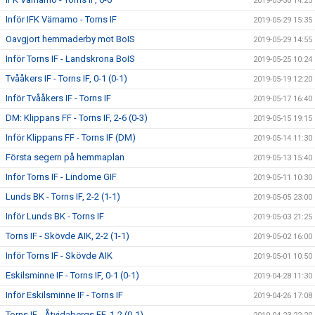
2019-05-30 14:25
Inför IFK Värnamo - Torns IF
2019-05-29 15:35
Oavgjort hemmaderby mot BoIS
2019-05-29 14:55
Inför Torns IF - Landskrona BoIS
2019-05-25 10:24
Tvååkers IF - Torns IF, 0-1 (0-1)
2019-05-19 12:20
Inför Tvååkers IF - Torns IF
2019-05-17 16:40
DM: Klippans FF - Torns IF, 2-6 (0-3)
2019-05-15 19:15
Inför Klippans FF - Torns IF (DM)
2019-05-14 11:30
Första segern på hemmaplan
2019-05-13 15:40
Inför Torns IF - Lindome GIF
2019-05-11 10:30
Lunds BK - Torns IF, 2-2 (1-1)
2019-05-05 23:00
Inför Lunds BK - Torns IF
2019-05-03 21:25
Torns IF - Skövde AIK, 2-2 (1-1)
2019-05-02 16:00
Inför Torns IF - Skövde AIK
2019-05-01 10:50
Eskilsminne IF - Torns IF, 0-1 (0-1)
2019-04-28 11:30
Inför Eskilsminne IF - Torns IF
2019-04-26 17:08
Torns IF - Åtvidabergs FF, 1-2 (0-1)