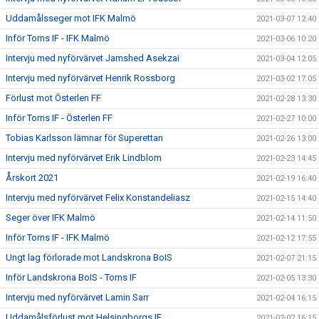
Uddamålsseger mot IFK Malmö
2021-03-07 12:40
Inför Torns IF - IFK Malmö
2021-03-06 10:20
Intervju med nyförvärvet Jamshed Asekzai
2021-03-04 12:05
Intervju med nyförvärvet Henrik Rossborg
2021-03-02 17:05
Förlust mot Österlen FF
2021-02-28 13:30
Inför Torns IF - Österlen FF
2021-02-27 10:00
Tobias Karlsson lämnar för Superettan
2021-02-26 13:00
Intervju med nyförvärvet Erik Lindblom
2021-02-23 14:45
Årskort 2021
2021-02-19 16:40
Intervju med nyförvärvet Felix Konstandeliasz
2021-02-15 14:40
Seger över IFK Malmö
2021-02-14 11:50
Inför Torns IF - IFK Malmö
2021-02-12 17:55
Ungt lag förlorade mot Landskrona BoIS
2021-02-07 21:15
Inför Landskrona BoIS - Torns IF
2021-02-05 13:30
Intervju med nyförvärvet Lamin Sarr
2021-02-04 16:15
Uddamålsförlust mot Helsingborgs IF
2021-02-02 16:15