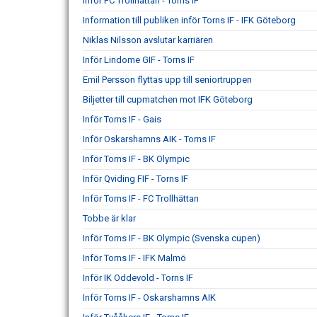
Inför FC Trollhättan - Torns IF
Information till publiken inför Torns IF - IFK Göteborg
Niklas Nilsson avslutar karriären
Inför Lindome GIF - Torns IF
Emil Persson flyttas upp till seniortruppen
Biljetter till cupmatchen mot IFK Göteborg
Inför Torns IF - Gais
Inför Oskarshamns AIK - Torns IF
Inför Torns IF - BK Olympic
Inför Qviding FIF - Torns IF
Inför Torns IF - FC Trollhättan
Tobbe är klar
Inför Torns IF - BK Olympic (Svenska cupen)
Inför Torns IF - IFK Malmö
Inför IK Oddevold - Torns IF
Inför Torns IF - Oskarshamns AIK