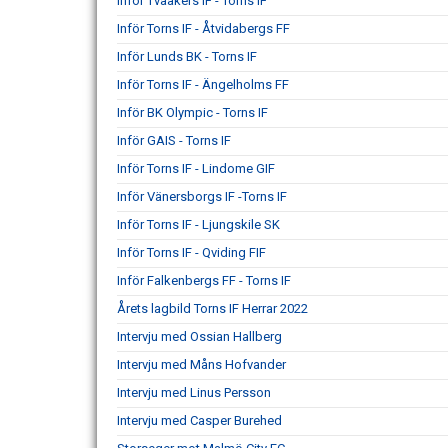
Inför Tvååkers IF - Torns IF
Inför Torns IF - Åtvidabergs FF
Inför Lunds BK - Torns IF
Inför Torns IF - Ängelholms FF
Inför BK Olympic - Torns IF
Inför GAIS - Torns IF
Inför Torns IF - Lindome GIF
Inför Vänersborgs IF -Torns IF
Inför Torns IF - Ljungskile SK
Inför Torns IF - Qviding FIF
Inför Falkenbergs FF - Torns IF
Årets lagbild Torns IF Herrar 2022
Intervju med Ossian Hallberg
Intervju med Måns Hofvander
Intervju med Linus Persson
Intervju med Casper Burehed