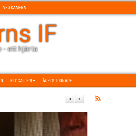
VEO KAMERA
rns IF
 - ett hjärta
EN
BILDGALLERI
ÅRETS TORNARE
<
>