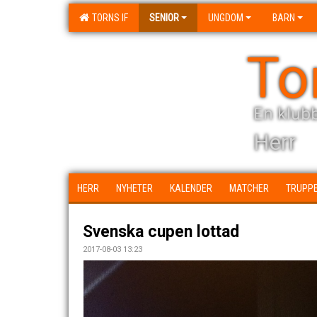
TORNS IF
SENIOR
UNGDOM
BARN
To
En klubb
Herr
HERR
NYHETER
KALENDER
MATCHER
TRUPP
Svenska cupen lottad
2017-08-03 13:23