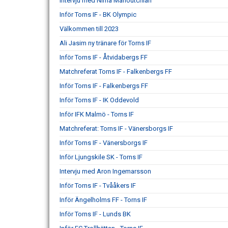
Intervju med Nima Mahoutchian
Inför Torns IF - BK Olympic
Välkommen till 2023
Ali Jasim ny tränare för Torns IF
Inför Torns IF - Åtvidabergs FF
Matchreferat Torns IF - Falkenbergs FF
Inför Torns IF - Falkenbergs FF
Inför Torns IF - IK Oddevold
Inför IFK Malmö - Torns IF
Matchreferat: Torns IF - Vänersborgs IF
Inför Torns IF - Vänersborgs IF
Inför Ljungskile SK - Torns IF
Intervju med Aron Ingemarsson
Inför Torns IF - Tvååkers IF
Inför Ängelholms FF - Torns IF
Inför Torns IF - Lunds BK