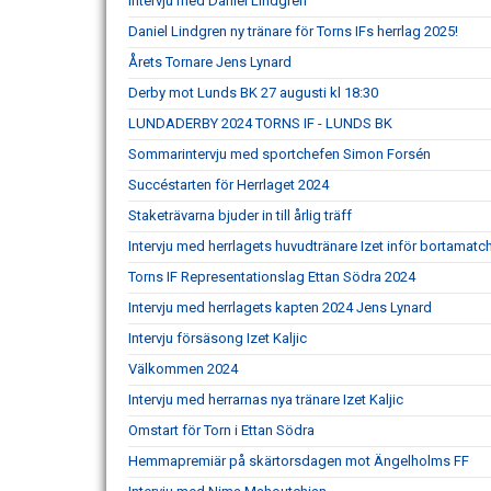
Intervju med Daniel Lindgren
Daniel Lindgren ny tränare för Torns IFs herrlag 2025!
Årets Tornare Jens Lynard
Derby mot Lunds BK 27 augusti kl 18:30
LUNDADERBY 2024 TORNS IF - LUNDS BK
Sommarintervju med sportchefen Simon Forsén
Succéstarten för Herrlaget 2024
Staketrävarna bjuder in till årlig träff
Intervju med herrlagets huvudtränare Izet inför bortamatc
Torns IF Representationslag Ettan Södra 2024
Intervju med herrlagets kapten 2024 Jens Lynard
Intervju försäsong Izet Kaljic
Välkommen 2024
Intervju med herrarnas nya tränare Izet Kaljic
Omstart för Torn i Ettan Södra
Hemmapremiär på skärtorsdagen mot Ängelholms FF