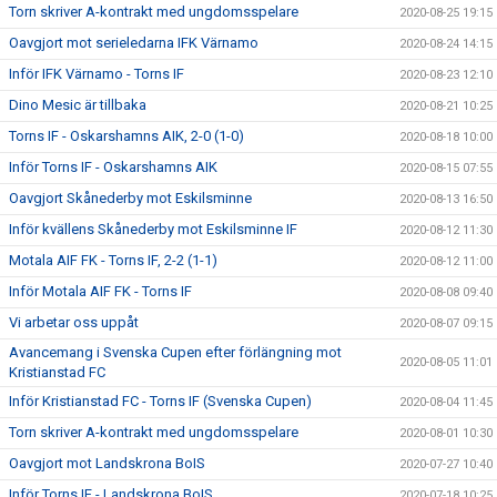
Torn skriver A-kontrakt med ungdomsspelare
2020-08-25 19:15
Oavgjort mot serieledarna IFK Värnamo
2020-08-24 14:15
Inför IFK Värnamo - Torns IF
2020-08-23 12:10
Dino Mesic är tillbaka
2020-08-21 10:25
Torns IF - Oskarshamns AIK, 2-0 (1-0)
2020-08-18 10:00
Inför Torns IF - Oskarshamns AIK
2020-08-15 07:55
Oavgjort Skånederby mot Eskilsminne
2020-08-13 16:50
Inför kvällens Skånederby mot Eskilsminne IF
2020-08-12 11:30
Motala AIF FK - Torns IF, 2-2 (1-1)
2020-08-12 11:00
Inför Motala AIF FK - Torns IF
2020-08-08 09:40
Vi arbetar oss uppåt
2020-08-07 09:15
Avancemang i Svenska Cupen efter förlängning mot
2020-08-05 11:01
Kristianstad FC
Inför Kristianstad FC - Torns IF (Svenska Cupen)
2020-08-04 11:45
Torn skriver A-kontrakt med ungdomsspelare
2020-08-01 10:30
Oavgjort mot Landskrona BoIS
2020-07-27 10:40
Inför Torns IF - Landskrona BoIS
2020-07-18 10:25