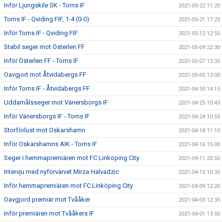
Inför Ljungskile SK - Torns IF
2021-05-22 11:20
Torns IF - Qviding FIF, 1-4 (0-0)
2021-05-21 17:25
Inför Torns IF - Qviding FIF
2021-05-12 12:55
Stabil seger mot Österlen FF
2021-05-09 22:30
Inför Österlen FF - Torns IF
2021-05-07 13:35
Oavgjort mot Åtvidabergs FF
2021-05-05 13:00
Inför Torns IF - Åtvidabergs FF
2021-04-30 14:15
Uddamålsseger mot Vänersborgs IF
2021-04-25 10:45
Inför Vänersborgs IF - Torns IF
2021-04-24 10:55
Storförlust mot Oskarshamn
2021-04-18 11:10
Inför Oskarshamns AIK - Torns IF
2021-04-16 15:00
Seger i hemmapremiären mot FC Linköping City
2021-04-11 20:50
Intervju med nyförvärvet Mirza Halvadzic
2021-04-10 10:35
Inför hemmapremiären mot FC Linköping City
2021-04-09 12:20
Oavgjord premiär mot Tvååker
2021-04-03 12:35
Inför premiären mot Tvååkers IF
2021-04-01 13:50