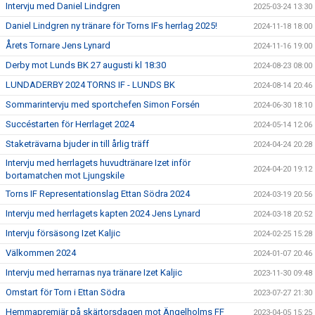
Intervju med Daniel Lindgren
2025-03-24 13:30
Daniel Lindgren ny tränare för Torns IFs herrlag 2025!
2024-11-18 18:00
Årets Tornare Jens Lynard
2024-11-16 19:00
Derby mot Lunds BK 27 augusti kl 18:30
2024-08-23 08:00
LUNDADERBY 2024 TORNS IF - LUNDS BK
2024-08-14 20:46
Sommarintervju med sportchefen Simon Forsén
2024-06-30 18:10
Succéstarten för Herrlaget 2024
2024-05-14 12:06
Staketrävarna bjuder in till årlig träff
2024-04-24 20:28
Intervju med herrlagets huvudtränare Izet inför
2024-04-20 19:12
bortamatchen mot Ljungskile
Torns IF Representationslag Ettan Södra 2024
2024-03-19 20:56
Intervju med herrlagets kapten 2024 Jens Lynard
2024-03-18 20:52
Intervju försäsong Izet Kaljic
2024-02-25 15:28
Välkommen 2024
2024-01-07 20:46
Intervju med herrarnas nya tränare Izet Kaljic
2023-11-30 09:48
Omstart för Torn i Ettan Södra
2023-07-27 21:30
Hemmapremiär på skärtorsdagen mot Ängelholms FF
2023-04-05 15:25