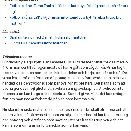
Länkar till nyhetssidor:
Fotbollskåne: Torns Thulin inför Lundaderbyt: ”Aldrig haft ett så här bra
lag”
Fotbollskåne: LBKs Mjörnman inför Lundaderbyt: ”Brukar trivas bra
mot Torn”
Läs också:
Spelarintervju med Daniel Thulin inför matchen.
Lunds BKs hemsida inför matchen.
Tränarkommentar:
Lundaderby. Dags igen. Det senaste i DM slutade med vinst för oss med 2-
1. Om man ser till vår egen insats så har vi gått som tåget i vår. Vi har tagit
oss an varje match som en enskild händelse och börjat om där och då. Det
vi har byggt på oss förutom då poäng är ett självförtroende som troligtvis
har gett oss den trygghet som behövs för att prestera. Det känns som att
det nu ger oss möjligheter att spela en aning avslappnat. Vi behöver inte
stressa utan kan i lugn och ro spela ut. Samtidigt vet vi att det kan svänga
fort om man inte är förberedd på vad som komma skall.
Nu står inför sista matchen innan semestern och det skall bli intressant att
se om vi kan gå på semester som en nöjd serieledare. Vi har tränat torsdag
och söndag och det finns som sagt en jättebra känsla i truppen och det
känns som om vi är så förberedda som vi kan vara.