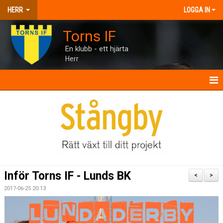
HERR
LOGGA IN
Torns IF
En klubb - ett hjärta
Herr
HERR
NYHETER
KALENDER
MATCHER
Inför Torns IF - Lunds BK
<
>
TRUPPEN
2017-06-25 20:13
BILDGALLERI