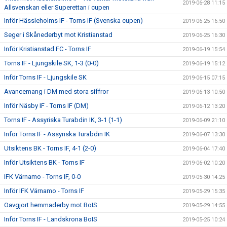
2019-06-28 11:15
Allsvenskan eller Superettan i cupen
Inför Hässleholms IF - Torns IF (Svenska cupen)
2019-06-25 16:50
Seger i Skånederbyt mot Kristianstad
2019-06-25 16:30
Inför Kristianstad FC - Torns IF
2019-06-19 15:54
Torns IF - Ljungskile SK, 1-3 (0-0)
2019-06-19 15:12
Inför Torns IF - Ljungskile SK
2019-06-15 07:15
Avancemang i DM med stora siffror
2019-06-13 10:50
Inför Näsby IF - Torns IF (DM)
2019-06-12 13:20
Torns IF - Assyriska Turabdin IK, 3-1 (1-1)
2019-06-09 21:10
Inför Torns IF - Assyriska Turabdin IK
2019-06-07 13:30
Utsiktens BK - Torns IF, 4-1 (2-0)
2019-06-04 17:40
Inför Utsiktens BK - Torns IF
2019-06-02 10:20
IFK Värnamo - Torns IF, 0-0
2019-05-30 14:25
Inför IFK Värnamo - Torns IF
2019-05-29 15:35
Oavgjort hemmaderby mot BoIS
2019-05-29 14:55
Inför Torns IF - Landskrona BoIS
2019-05-25 10:24