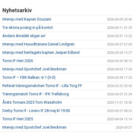
Nyhetsarkiv
Intervju med Kayvan Souzani
2026-06-09 20:40
Tre sköna poäng in på kontot
2026-04-11 21:29
Anders Arnslätt stiger av!
2026-03-31 15:25
Intervju med Huvudtränare Daniel Lindgren
2026-03-27 07:00
Intervju med herrlagets kapten Jesper Edlund
2026-03-24 15:27
Torns IF Herr 2026
2026-03-20 08:19
Intervju med Sportchef Joel Beckman
2026-03-03 17:50
Torns IF – FBK Balkan: 6-1 (3-0)
2026-02-28 17:25
Referat träningsmatchen Torns IF - Lilla Torg FF
2026-02-22 20:45
Träningsmatch Torns IF - IFK Trelleborg
2026-02-07 21:24
Årets Tornare 2025 Tom Wassholm
2025-11-01 18:30
Derby Torns If - Linero IF 28 maj kl 19:00
2025-05-27 08:52
Torns IF Herr 2025
2025-04-04 15:14
Intervju med Sportchef Joel Beckman
2025-03-27