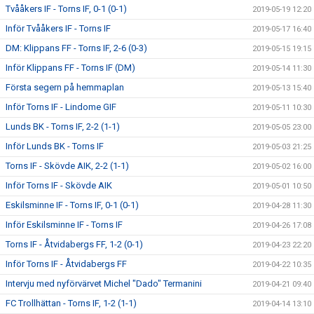
Tvååkers IF - Torns IF, 0-1 (0-1)
2019-05-19 12:20
Inför Tvååkers IF - Torns IF
2019-05-17 16:40
DM: Klippans FF - Torns IF, 2-6 (0-3)
2019-05-15 19:15
Inför Klippans FF - Torns IF (DM)
2019-05-14 11:30
Första segern på hemmaplan
2019-05-13 15:40
Inför Torns IF - Lindome GIF
2019-05-11 10:30
Lunds BK - Torns IF, 2-2 (1-1)
2019-05-05 23:00
Inför Lunds BK - Torns IF
2019-05-03 21:25
Torns IF - Skövde AIK, 2-2 (1-1)
2019-05-02 16:00
Inför Torns IF - Skövde AIK
2019-05-01 10:50
Eskilsminne IF - Torns IF, 0-1 (0-1)
2019-04-28 11:30
Inför Eskilsminne IF - Torns IF
2019-04-26 17:08
Torns IF - Åtvidabergs FF, 1-2 (0-1)
2019-04-23 22:20
Inför Torns IF - Åtvidabergs FF
2019-04-22 10:35
Intervju med nyförvärvet Michel "Dado" Termanini
2019-04-21 09:40
FC Trollhättan - Torns IF, 1-2 (1-1)
2019-04-14 13:10