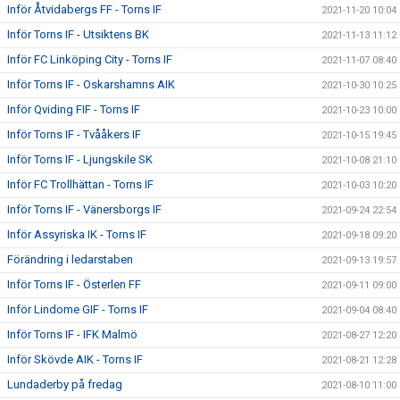
Inför Åtvidabergs FF - Torns IF
2021-11-20 10:04
Inför Torns IF - Utsiktens BK
2021-11-13 11:12
Inför FC Linköping City - Torns IF
2021-11-07 08:40
Inför Torns IF - Oskarshamns AIK
2021-10-30 10:25
Inför Qviding FIF - Torns IF
2021-10-23 10:00
Inför Torns IF - Tvååkers IF
2021-10-15 19:45
Inför Torns IF - Ljungskile SK
2021-10-08 21:10
Inför FC Trollhättan - Torns IF
2021-10-03 10:20
Inför Torns IF - Vänersborgs IF
2021-09-24 22:54
Inför Assyriska IK - Torns IF
2021-09-18 09:20
Förändring i ledarstaben
2021-09-13 19:57
Inför Torns IF - Österlen FF
2021-09-11 09:00
Inför Lindome GIF - Torns IF
2021-09-04 08:40
Inför Torns IF - IFK Malmö
2021-08-27 12:20
Inför Skövde AIK - Torns IF
2021-08-21 12:28
Lundaderby på fredag
2021-08-10 11:00