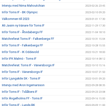
Intervju med Nima Mahoutchian
2023-02-26 23:45
Inför Torns IF - BK Olympic
2023-02-10 09:20
Välkommen till 2023
2023-01-01 17:30
Ali Jasim ny tränare för Torns IF
2022-11-29 17:30
Inför Torns IF - Åtvidabergs FF
2022-11-04 18:10
Matchreferat Torns IF - Falkenbergs FF
2022-10-31 15:04
Inför Torns IF - Falkenbergs FF
2022-10-28 15:55
Inför Torns IF - IK Oddevold
2022-10-21 18:00
Inför IFK Malmö - Torns IF
2022-10-14 08:12
Matchreferat: Torns IF - Vänersborgs IF
2022-10-10 15:16
Inför Torns IF - Vänersborgs IF
2022-10-07 21:50
Inför Ljungskile SK - Torns IF
2022-10-01 09:20
Intervju med Aron Ingemarsson
2022-09-28 08:35
Inför Torns IF - Tvååkers IF
2022-09-23 23:08
Inför Ängelholms FF - Torns IF
2022-09-16 15:00
Inför Torns IF - Lunds BK
2022-09-09 11:00