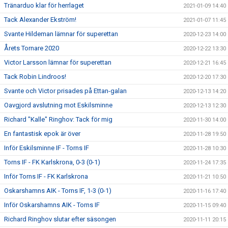
Tränarduo klar för herrlaget
2021-01-09 14:40
Tack Alexander Ekström!
2021-01-07 11:45
Svante Hildeman lämnar för superettan
2020-12-23 14:00
Årets Tornare 2020
2020-12-22 13:30
Victor Larsson lämnar för superettan
2020-12-21 16:45
Tack Robin Lindroos!
2020-12-20 17:30
Svante och Victor prisades på Ettan-galan
2020-12-13 14:20
Oavgjord avslutning mot Eskilsminne
2020-12-13 12:30
Richard "Kalle" Ringhov: Tack för mig
2020-11-30 14:00
En fantastisk epok är över
2020-11-28 19:50
Inför Eskilsminne IF - Torns IF
2020-11-28 10:30
Torns IF - FK Karlskrona, 0-3 (0-1)
2020-11-24 17:35
Inför Torns IF - FK Karlskrona
2020-11-21 10:50
Oskarshamns AIK - Torns IF, 1-3 (0-1)
2020-11-16 17:40
Inför Oskarshamns AIK - Torns IF
2020-11-15 09:40
Richard Ringhov slutar efter säsongen
2020-11-11 20:15