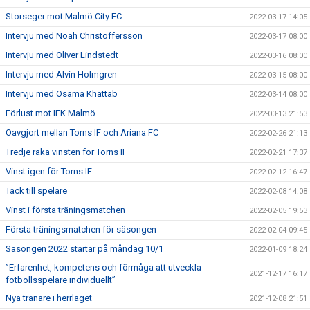
Storseger mot Malmö City FC
2022-03-17 14:05
Intervju med Noah Christoffersson
2022-03-17 08:00
Intervju med Oliver Lindstedt
2022-03-16 08:00
Intervju med Alvin Holmgren
2022-03-15 08:00
Intervju med Osama Khattab
2022-03-14 08:00
Förlust mot IFK Malmö
2022-03-13 21:53
Oavgjort mellan Torns IF och Ariana FC
2022-02-26 21:13
Tredje raka vinsten för Torns IF
2022-02-21 17:37
Vinst igen för Torns IF
2022-02-12 16:47
Tack till spelare
2022-02-08 14:08
Vinst i första träningsmatchen
2022-02-05 19:53
Första träningsmatchen för säsongen
2022-02-04 09:45
Säsongen 2022 startar på måndag 10/1
2022-01-09 18:24
”Erfarenhet, kompetens och förmåga att utveckla
2021-12-17 16:17
fotbollsspelare individuellt”
Nya tränare i herrlaget
2021-12-08 21:51