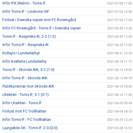
Inför IFK Malmö - Torns IF
2021-07-08 17:06
Inför Torns IF - Lindome GIF
2021-07-03 10:40
Förlust i Svenska cupen mot FC Rosengård
2021-07-02 17:50
Inför FC Rosengård - Torns IF i Svenska cupen
2021-06-30 13:20
Torns IF - Assyriska IK, 2-2 (1-2)
2021-06-30 12:40
Inför Torns IF - Assyriska IK
2021-06-23 17:00
Kollaps i Lundaderbyt
2021-06-21 16:30
Inför kvällens Lundaderby
2021-06-18 11:15
Torns IF - Skövde AIK, 3-2 (1-0)
2021-06-15 18:45
Inför Torns IF - Skövde AIK
2021-06-12 09:18
Publikpremiär mot Skövde AIK
2021-06-10 18:00
Utsikten - Torns IF, 5-1 (0-1)
2021-06-10 17:00
Inför Utsikten - Torns IF
2021-06-05 09:49
Förlust mot FC Trollhättan
2021-06-04 18:10
Inför Torns IF - FC Trollhättan
2021-05-29 12:24
Ljungskile SK - Torns IF, 2-0 (0-0)
2021-05-28 16:55