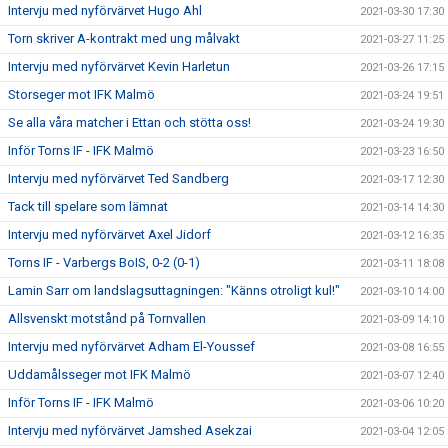
Intervju med nyförvärvet Hugo Ahl
2021-03-30 17:30
Torn skriver A-kontrakt med ung målvakt
2021-03-27 11:25
Intervju med nyförvärvet Kevin Harletun
2021-03-26 17:15
Storseger mot IFK Malmö
2021-03-24 19:51
Se alla våra matcher i Ettan och stötta oss!
2021-03-24 19:30
Inför Torns IF - IFK Malmö
2021-03-23 16:50
Intervju med nyförvärvet Ted Sandberg
2021-03-17 12:30
Tack till spelare som lämnat
2021-03-14 14:30
Intervju med nyförvärvet Axel Jidorf
2021-03-12 16:35
Torns IF - Varbergs BoIS, 0-2 (0-1)
2021-03-11 18:08
Lamin Sarr om landslagsuttagningen: "Känns otroligt kul!"
2021-03-10 14:00
Allsvenskt motstånd på Tornvallen
2021-03-09 14:10
Intervju med nyförvärvet Adham El-Youssef
2021-03-08 16:55
Uddamålsseger mot IFK Malmö
2021-03-07 12:40
Inför Torns IF - IFK Malmö
2021-03-06 10:20
Intervju med nyförvärvet Jamshed Asekzai
2021-03-04 12:05