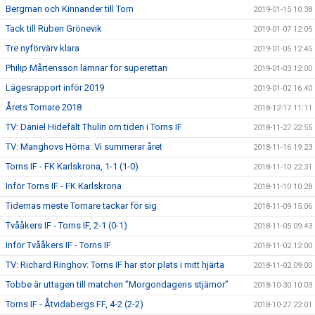
Bergman och Kinnander till Torn
2019-01-15 10:38
Tack till Ruben Grönevik
2019-01-07 12:05
Tre nyförvärv klara
2019-01-05 12:45
Philip Mårtensson lämnar för superettan
2019-01-03 12:00
Lägesrapport inför 2019
2019-01-02 16:40
Årets Tornare 2018
2018-12-17 11:11
TV: Daniel Hidefält Thulin om tiden i Torns IF
2018-11-27 22:55
TV: Manghovs Hörna: Vi summerar året
2018-11-16 19:23
Torns IF - FK Karlskrona, 1-1 (1-0)
2018-11-10 22:31
Inför Torns IF - FK Karlskrona
2018-11-10 10:28
Tidernas meste Tornare tackar för sig
2018-11-09 15:06
Tvååkers IF - Torns IF, 2-1 (0-1)
2018-11-05 09:43
Inför Tvååkers IF - Torns IF
2018-11-02 12:00
TV: Richard Ringhov: Torns IF har stor plats i mitt hjärta
2018-11-02 09:00
Tobbe är uttagen till matchen ”Morgondagens stjärnor”
2018-10-30 10:03
Torns IF - Åtvidabergs FF, 4-2 (2-2)
2018-10-27 22:01