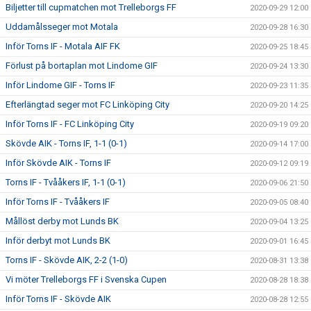
Biljetter till cupmatchen mot Trelleborgs FF
2020-09-29 12:00
Uddamålsseger mot Motala
2020-09-28 16:30
Inför Torns IF - Motala AIF FK
2020-09-25 18:45
Förlust på bortaplan mot Lindome GIF
2020-09-24 13:30
Inför Lindome GIF - Torns IF
2020-09-23 11:35
Efterlängtad seger mot FC Linköping City
2020-09-20 14:25
Inför Torns IF - FC Linköping City
2020-09-19 09:20
Skövde AIK - Torns IF, 1-1 (0-1)
2020-09-14 17:00
Inför Skövde AIK - Torns IF
2020-09-12 09:19
Torns IF - Tvååkers IF, 1-1 (0-1)
2020-09-06 21:50
Inför Torns IF - Tvååkers IF
2020-09-05 08:40
Mållöst derby mot Lunds BK
2020-09-04 13:25
Inför derbyt mot Lunds BK
2020-09-01 16:45
Torns IF - Skövde AIK, 2-2 (1-0)
2020-08-31 13:38
Vi möter Trelleborgs FF i Svenska Cupen
2020-08-28 18:38
Inför Torns IF - Skövde AIK
2020-08-28 12:55