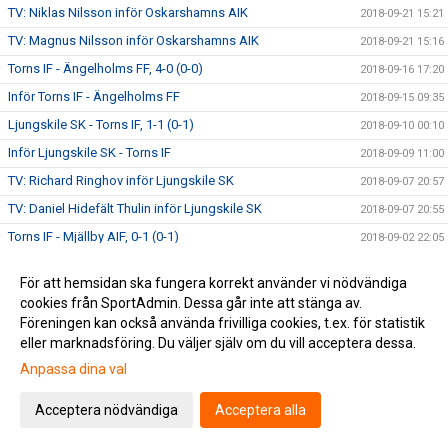
TV: Niklas Nilsson inför Oskarshamns AIK
2018-09-21 15:21
TV: Magnus Nilsson inför Oskarshamns AIK
2018-09-21 15:16
Torns IF - Ängelholms FF, 4-0 (0-0)
2018-09-16 17:20
Inför Torns IF - Ängelholms FF
2018-09-15 09:35
Ljungskile SK - Torns IF, 1-1 (0-1)
2018-09-10 00:10
Inför Ljungskile SK - Torns IF
2018-09-09 11:00
TV: Richard Ringhov inför Ljungskile SK
2018-09-07 20:57
TV: Daniel Hidefält Thulin inför Ljungskile SK
2018-09-07 20:55
Torns IF - Mjällby AIF, 0-1 (0-1)
2018-09-02 22:05
Inför Torns IF - Mjällby AIF
2018-09-02 09:30
För att hemsidan ska fungera korrekt använder vi nödvändiga
TV: Astrit Seljmani utsedd till månadens spelare
2018-08-29 14:50
cookies från SportAdmin. Dessa går inte att stänga av.
TV: Möt Torns nyförvärv Alexander Fioretos
Föreningen kan också använda frivilliga cookies, t.ex. för statistik
2018-08-29 11:41
eller marknadsföring. Du väljer själv om du vill acceptera dessa.
Eskilsminne IF - Torns IF, 3-0 (2-0)
2018-08-26 21:30
Anpassa dina val
Inför Eskilsminne IF - Torns IF
2018-08-25 18:55
Torns IF - IFK Göteborg, 0-4 (0-1)
2018-08-24 00:10
Acceptera nödvändiga
Acceptera alla
Inför Torns IF - IFK Göteborg
2018-08-23 10:15