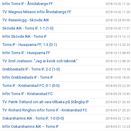
Inför Torns IF - Åtvidabergs FF
2018-10-26 11:56
TV: Magnus Nilsson inför Åtvidabergs FF
2018-10-26 11:50
TV: Resevlogg - Skövde AIK
2018-10-24 09:00
Skövde AIK - Torns IF, 1-1 (1-0)
2018-10-20 17:57
Inför Skövde AIK - Torns IF
2018-10-19 15:15
Torns IF - Husqvarna FF, 1-3 (0-1)
2018-10-13 20:24
Inför Torns IF - Husqvarna FF
2018-10-12 08:49
TV: Emil Joelsson: "Jag är kvick och teknisk"
2018-10-12 08:20
Grebbestads IF - Torns IF, 2-2 (1-0)
2018-10-07 13:18
Inför Grebbestads IF - Torns IF
2018-10-05 18:05
Torns IF - Kristianstad FC, 0-1 (0-0)
2018-09-29 22:50
Inför Torns IF - Kristianstad FC
2018-09-29 10:45
TV: Patrik Östlund om att vara tillbaka på Stångby IP
2018-09-27 20:33
TV: Richard Ringhov inför Torns IF - Kristianstad FC
2018-09-27 20:25
Oskarshamns AIK - Torns IF, 1-0 (0-0)
2018-09-25 12:45
Inför Oskarshamns AIK – Torns IF
2018-09-21 15:23