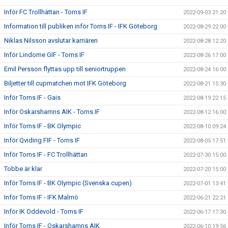
Inför FC Trollhättan - Torns IF
2022-09-03 21:20
Information till publiken inför Torns IF - IFK Göteborg
2022-08-29 22:00
Niklas Nilsson avslutar karriären
2022-08-28 12:20
Inför Lindome GIF - Torns IF
2022-08-26 17:00
Emil Persson flyttas upp till seniortruppen
2022-08-24 16:00
Biljetter till cupmatchen mot IFK Göteborg
2022-08-21 15:30
Inför Torns IF - Gais
2022-08-19 22:15
Inför Oskarshamns AIK - Torns IF
2022-08-12 16:00
Inför Torns IF - BK Olympic
2022-08-10 09:24
Inför Qviding FIF - Torns IF
2022-08-05 17:51
Inför Torns IF - FC Trollhättan
2022-07-30 15:00
Tobbe är klar
2022-07-20 15:00
Inför Torns IF - BK Olympic (Svenska cupen)
2022-07-01 13:41
Inför Torns IF - IFK Malmö
2022-06-21 22:21
Inför IK Oddevold - Torns IF
2022-06-17 17:30
Inför Torns IF - Oskarshamns AIK
2022-06-10 19:56