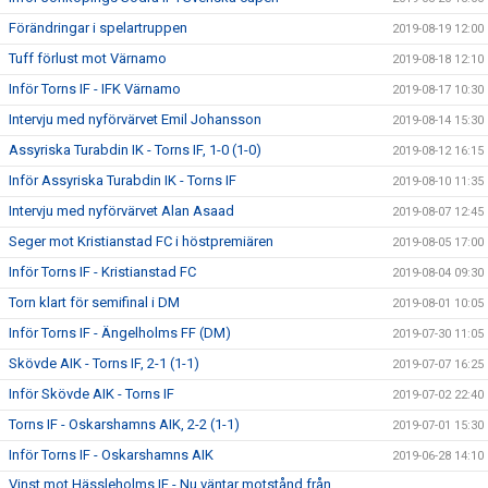
Förändringar i spelartruppen
2019-08-19 12:00
Tuff förlust mot Värnamo
2019-08-18 12:10
Inför Torns IF - IFK Värnamo
2019-08-17 10:30
Intervju med nyförvärvet Emil Johansson
2019-08-14 15:30
Assyriska Turabdin IK - Torns IF, 1-0 (1-0)
2019-08-12 16:15
Inför Assyriska Turabdin IK - Torns IF
2019-08-10 11:35
Intervju med nyförvärvet Alan Asaad
2019-08-07 12:45
Seger mot Kristianstad FC i höstpremiären
2019-08-05 17:00
Inför Torns IF - Kristianstad FC
2019-08-04 09:30
Torn klart för semifinal i DM
2019-08-01 10:05
Inför Torns IF - Ängelholms FF (DM)
2019-07-30 11:05
Skövde AIK - Torns IF, 2-1 (1-1)
2019-07-07 16:25
Inför Skövde AIK - Torns IF
2019-07-02 22:40
Torns IF - Oskarshamns AIK, 2-2 (1-1)
2019-07-01 15:30
Inför Torns IF - Oskarshamns AIK
2019-06-28 14:10
Vinst mot Hässleholms IF - Nu väntar motstånd från