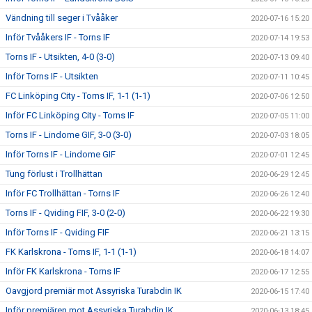
Vändning till seger i Tvååker
2020-07-16 15:20
Inför Tvååkers IF - Torns IF
2020-07-14 19:53
Torns IF - Utsikten, 4-0 (3-0)
2020-07-13 09:40
Inför Torns IF - Utsikten
2020-07-11 10:45
FC Linköping City - Torns IF, 1-1 (1-1)
2020-07-06 12:50
Inför FC Linköping City - Torns IF
2020-07-05 11:00
Torns IF - Lindome GIF, 3-0 (3-0)
2020-07-03 18:05
Inför Torns IF - Lindome GIF
2020-07-01 12:45
Tung förlust i Trollhättan
2020-06-29 12:45
Inför FC Trollhättan - Torns IF
2020-06-26 12:40
Torns IF - Qviding FIF, 3-0 (2-0)
2020-06-22 19:30
Inför Torns IF - Qviding FIF
2020-06-21 13:15
FK Karlskrona - Torns IF, 1-1 (1-1)
2020-06-18 14:07
Inför FK Karlskrona - Torns IF
2020-06-17 12:55
Oavgjord premiär mot Assyriska Turabdin IK
2020-06-15 17:40
Inför premiären mot Assyriska Turabdin IK
2020-06-13 18:45