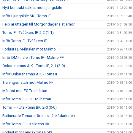
Nytt kontrakt säkrat mot Ljungskile
2019-11-03 22:40
Inför Ljungskile SK - Torns IF
2019-11-02 10:40
Felix är uttagen till Morgondagens stjärnor
2019-10-31 09:30
Torns IF - Tvååkers IF, 2-2 (1-1)
2019-10-31 07:59
Inför Torns IF - Tvååkers IF
2019-10-26 11:20
Förlust i DM-finalen mot Malmö FF
2019-10-26 11:00
Inför DM-finalen Torns IF - Malmö FF
2019-10-23 08:20
Oskarshamns AIK - Torns IF, 2-1 (2-0)
2019-10-22 16:50
Inför Oskarshamns AIK - Torns IF
2019-10-19 11:10
Träningsmatch mot Malmö FF
2019-10-18 11:00
Mållöst mot FC Trollhättan
2019-10-18 10:30
Inför Torns IF - FC Trollhättan
2019-10-12 11:00
Torns IF - Utsiktens BK, 2-0 (0-0)
2019-10-10 15:00
Rutinerade Tornare förenas i åskådarleden
2019-10-08 15:45
Inför Torns IF - Utsiktens BK
2019-10-05 11:30
Förlust mot Landskrona BoIS
2019-10-04 17:00