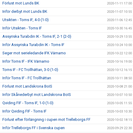
Förlust mot Lunds BK
2020-11-11 17:00
Inför derbyt mot Lunds BK
2020-11-07 10:55
Utsikten - Torns IF, 4-0 (1-0)
2020-11-06 12:45
Inför Utsikten - Torns IF
2020-10-30 16:45
Assyriska Turabdin IK - Torns IF, 2-1 (2-0)
2020-10-29 13:55
Inför Assyriska Turabdin IK - Torns IF
2020-10-24 10:00
Seger mot serieledande IFK Värnamo
2020-10-22 12:00
Inför Torns IF - IFK Värnamo
2020-10-16 19:00
Torns IF - FC Trollhättan, 3-0 (1-0)
2020-10-12 16:15
Inför Torns IF - FC Trollhättan
2020-10-11 08:50
Förlust mot Landskrona BoIS
2020-10-08 21:00
Inför Skånederbyt mot Landskrona BoIS
2020-10-07 10:50
Qviding FIF - Torns IF, 1-0 (1-0)
2020-10-05 11:55
Inför Qviding FIF - Torns IF
2020-10-03 10:30
Förlust efter förlängning i cupen mot Trelleborgs FF
2020-10-02 18:15
Inför Trelleborgs FF i Svenska cupen
2020-09-29 22:30