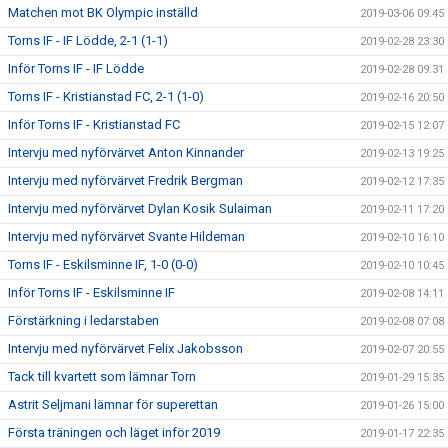
Matchen mot BK Olympic inställd
2019-03-06 09:45
Torns IF - IF Lödde, 2-1 (1-1)
2019-02-28 23:30
Inför Torns IF - IF Lödde
2019-02-28 09:31
Torns IF - Kristianstad FC, 2-1 (1-0)
2019-02-16 20:50
Inför Torns IF - Kristianstad FC
2019-02-15 12:07
Intervju med nyförvärvet Anton Kinnander
2019-02-13 19:25
Intervju med nyförvärvet Fredrik Bergman
2019-02-12 17:35
Intervju med nyförvärvet Dylan Kosik Sulaiman
2019-02-11 17:20
Intervju med nyförvärvet Svante Hildeman
2019-02-10 16:10
Torns IF - Eskilsminne IF, 1-0 (0-0)
2019-02-10 10:45
Inför Torns IF - Eskilsminne IF
2019-02-08 14:11
Förstärkning i ledarstaben
2019-02-08 07:08
Intervju med nyförvärvet Felix Jakobsson
2019-02-07 20:55
Tack till kvartett som lämnar Torn
2019-01-29 15:35
Astrit Seljmani lämnar för superettan
2019-01-26 15:00
Första träningen och läget inför 2019
2019-01-17 22:35