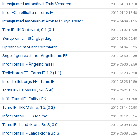
Intervju med nyförvärvet Truls Verngren
2019-04-13 10:10
Inför FC Trollhättan - Torns IF
2019-04-12 16:48
Intervju med nyförvärvet Aron Már Brynjarsson
2019-04-09 21:15
Torn IF - IK Oddevold, 0-1 (0-1)
2019-04-07 10:30
Seriepremiär i Stångby idag
2019-04-06 00:45
Uppsnack inför seriepremiären
2019-04-04 08:25
Seger i genrepet mot Ängelholms FF
2019-03-30 20:30
Inför Torns IF - Ängelholms FF
2019-03-30 09:50
Trelleborgs FF - Torns IF, 1-2 (1-1)
2019-03-23 23:20
Inför Trelleborgs FF - Torns IF
2019-03-23 10:50
Torns IF - Eslövs BK, 6-0 (2-0)
2019-03-21 10:15
Inför Torns IF - Eslövs BK
2019-03-19 12:00
Torns IF - IFK Malmö, 1-2 (0-2)
2019-03-14 09:55
Inför Torns IF - IFK Malmö
2019-03-12 08:14
Torns IF - Landskrona BoIS, 0-0
2019-03-09 17:38
Inför Torns IF - Landskrona BoIS
2019-03-08 08:26