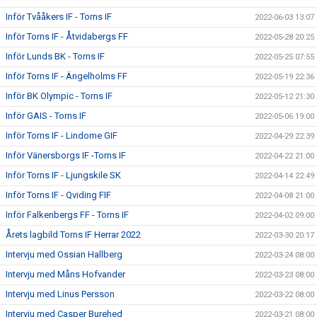
Inför Tvååkers IF - Torns IF
2022-06-03 13:07
Inför Torns IF - Åtvidabergs FF
2022-05-28 20:25
Inför Lunds BK - Torns IF
2022-05-25 07:55
Inför Torns IF - Ängelholms FF
2022-05-19 22:36
Inför BK Olympic - Torns IF
2022-05-12 21:30
Inför GAIS - Torns IF
2022-05-06 19:00
Inför Torns IF - Lindome GIF
2022-04-29 22:39
Inför Vänersborgs IF -Torns IF
2022-04-22 21:00
Inför Torns IF - Ljungskile SK
2022-04-14 22:49
Inför Torns IF - Qviding FIF
2022-04-08 21:00
Inför Falkenbergs FF - Torns IF
2022-04-02 09:00
Årets lagbild Torns IF Herrar 2022
2022-03-30 20:17
Intervju med Ossian Hallberg
2022-03-24 08:00
Intervju med Måns Hofvander
2022-03-23 08:00
Intervju med Linus Persson
2022-03-22 08:00
Intervju med Casper Burehed
2022-03-21 08:00