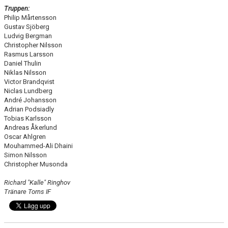
Truppen:
Philip Mårtensson
Gustav Sjöberg
Ludvig Bergman
Christopher Nilsson
Rasmus Larsson
Daniel Thulin
Niklas Nilsson
Victor Brandqvist
Niclas Lundberg
André Johansson
Adrian Podsiadly
Tobias Karlsson
Andreas Åkerlund
Oscar Ahlgren
Mouhammed-Ali Dhaini
Simon Nilsson
Christopher Musonda
Richard "Kalle" Ringhov
Tränare Torns IF