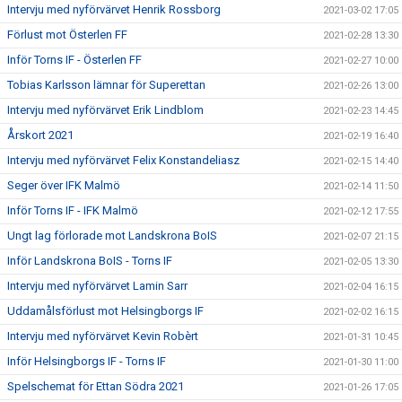
Intervju med nyförvärvet Henrik Rossborg
2021-03-02 17:05
Förlust mot Österlen FF
2021-02-28 13:30
Inför Torns IF - Österlen FF
2021-02-27 10:00
Tobias Karlsson lämnar för Superettan
2021-02-26 13:00
Intervju med nyförvärvet Erik Lindblom
2021-02-23 14:45
Årskort 2021
2021-02-19 16:40
Intervju med nyförvärvet Felix Konstandeliasz
2021-02-15 14:40
Seger över IFK Malmö
2021-02-14 11:50
Inför Torns IF - IFK Malmö
2021-02-12 17:55
Ungt lag förlorade mot Landskrona BoIS
2021-02-07 21:15
Inför Landskrona BoIS - Torns IF
2021-02-05 13:30
Intervju med nyförvärvet Lamin Sarr
2021-02-04 16:15
Uddamålsförlust mot Helsingborgs IF
2021-02-02 16:15
Intervju med nyförvärvet Kevin Robèrt
2021-01-31 10:45
Inför Helsingborgs IF - Torns IF
2021-01-30 11:00
Spelschemat för Ettan Södra 2021
2021-01-26 17:05