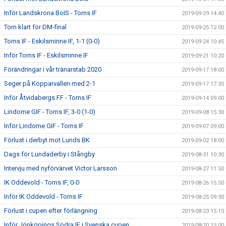
Inför Landskrona BoIS - Torns IF
2019-09-29 14:40
Torn klart för DM-final
2019-09-25 12:00
Torns IF - Eskilsminne IF, 1-1 (0-0)
2019-09-24 10:45
Inför Torns IF - Eskilsminne IF
2019-09-21 10:20
Förändringar i vår tränarstab 2020
2019-09-17 18:00
Seger på Kopparvallen med 2-1
2019-09-17 17:35
Inför Åtvidabergs FF - Torns IF
2019-09-14 09:00
Lindome GIF - Torns IF, 3-0 (1-0)
2019-09-08 15:30
Inför Lindome GIF - Torns IF
2019-09-07 09:00
Förlust i derbyt mot Lunds BK
2019-09-02 18:00
Dags för Lundaderby i Stångby
2019-08-31 10:30
Intervju med nyförvärvet Victor Larsson
2019-08-27 11:50
IK Oddevold - Torns IF, 0-0
2019-08-26 15:50
Inför IK Oddevold - Torns IF
2019-08-25 09:30
Förlust i cupen efter förlängning
2019-08-23 15:10
Inför Jönköpings Södra IF i Svenska cupen
2019-08-20 15:00