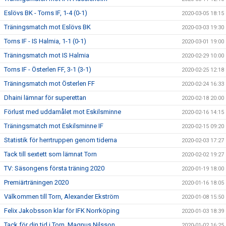
Eslövs BK - Torns IF, 1-4 (0-1)
2020-03-05 18:15
Träningsmatch mot Eslövs BK
2020-03-03 19:30
Torns IF - IS Halmia, 1-1 (0-1)
2020-03-01 19:00
Träningsmatch mot IS Halmia
2020-02-29 10:00
Torns IF - Österlen FF, 3-1 (3-1)
2020-02-25 12:18
Träningsmatch mot Österlen FF
2020-02-24 16:33
Dhaini lämnar för superettan
2020-02-18 20:00
Förlust med uddamålet mot Eskilsminne
2020-02-16 14:15
Träningsmatch mot Eskilsminne IF
2020-02-15 09:20
Statistik för herrtruppen genom tiderna
2020-02-03 17:27
Tack till sextett som lämnat Torn
2020-02-02 19:27
TV: Säsongens första träning 2020
2020-01-19 18:00
Premiärträningen 2020
2020-01-16 18:05
Välkommen till Torn, Alexander Ekström
2020-01-08 15:50
Felix Jakobsson klar för IFK Norrköping
2020-01-03 18:39
Tack för din tid i Torn, Magnus Nilsson
2020-01-02 16:25