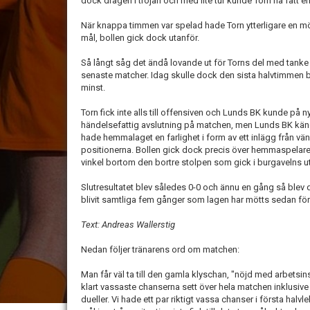
dock dragen i tröjan och med lite tur kunde Torn ha fått en
När knappa timmen var spelad hade Torn ytterligare en mö
mål, bollen gick dock utanför.
Så långt såg det ändå lovande ut för Torns del med tanke på
senaste matcher. Idag skulle dock den sista halvtimmen b
minst.
Torn fick inte alls till offensiven och Lunds BK kunde på 
händelsefattig avslutning på matchen, men Lunds BK kändes
hade hemmalaget en farlighet i form av ett inlägg från vä
positionerna. Bollen gick dock precis över hemmaspelaren
vinkel bortom den bortre stolpen som gick i burgavelns u
Slutresultatet blev således 0-0 och ännu en gång så blev de
blivit samtliga fem gånger som lagen har mötts sedan förr
Text: Andreas Wallerstig
Nedan följer tränarens ord om matchen:
Man får väl ta till den gamla klyschan, "nöjd med arbetsin
klart vassaste chanserna sett över hela matchen inklusive 
dueller. Vi hade ett par riktigt vassa chanser i första ha