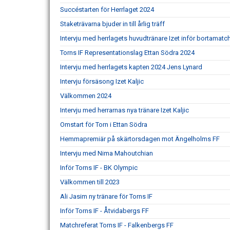
Succéstarten för Herrlaget 2024
Staketrävarna bjuder in till årlig träff
Intervju med herrlagets huvudtränare Izet inför bortamatc
Torns IF Representationslag Ettan Södra 2024
Intervju med herrlagets kapten 2024 Jens Lynard
Intervju försäsong Izet Kaljic
Välkommen 2024
Intervju med herrarnas nya tränare Izet Kaljic
Omstart för Torn i Ettan Södra
Hemmapremiär på skärtorsdagen mot Ängelholms FF
Intervju med Nima Mahoutchian
Inför Torns IF - BK Olympic
Välkommen till 2023
Ali Jasim ny tränare för Torns IF
Inför Torns IF - Åtvidabergs FF
Matchreferat Torns IF - Falkenbergs FF