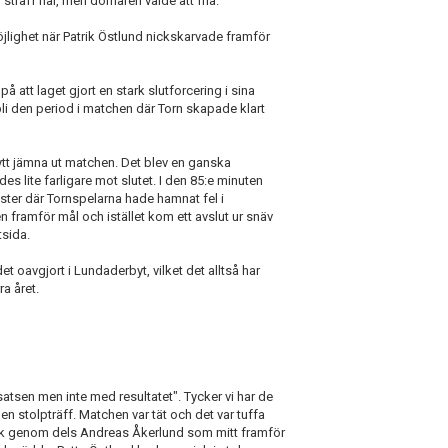
 straff här, men domaren valde att fria.
jlighet när Patrik Östlund nickskarvade framför
 att laget gjort en stark slutforcering i sina
li den period i matchen där Torn skapade klart
nytt jämna ut matchen. Det blev en ganska
 lite farligare mot slutet. I den 85:e minuten
nster där Tornspelarna hade hamnat fel i
 framför mål och istället kom ett avslut ur snäv
tsida.
t oavgjort i Lundaderbyt, vilket det alltså har
a året.
satsen men inte med resultatet". Tycker vi har de
en stolpträff. Matchen var tät och det var tuffa
lvlek genom dels Andreas Åkerlund som mitt framför