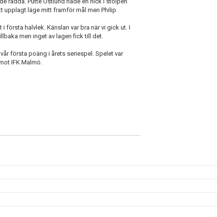
unde rädda. Putte Östlund hade en nick i stolpen
tt upplagt läge mitt framför mål men Philip
t i första halvlek. Känslan var bra när vi gick ut. I
llbaka men inget av lagen fick till det.
vår första poäng i årets seriespel. Spelet var
 mot IFK Malmö.