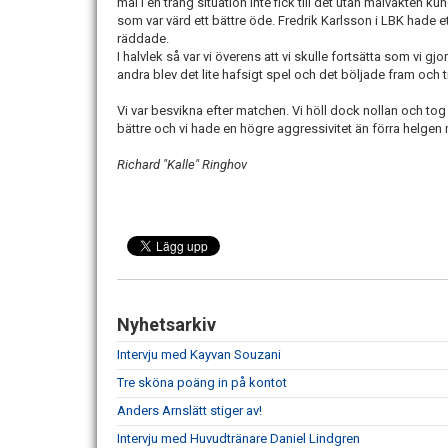
mål i en trång situation inte fick till det utan målvakten k
som var värd ett bättre öde. Fredrik Karlsson i LBK hade e
räddade.
I halvlek så var vi överens att vi skulle fortsätta som vi gjor
andra blev det lite hafsigt spel och det böljade fram och ti
Vi var besvikna efter matchen. Vi höll dock nollan och tog 
bättre och vi hade en högre aggressivitet än förra helgen
Richard "Kalle" Ringhov
Nyhetsarkiv
Intervju med Kayvan Souzani
Tre sköna poäng in på kontot
Anders Arnslätt stiger av!
Intervju med Huvudtränare Daniel Lindgren