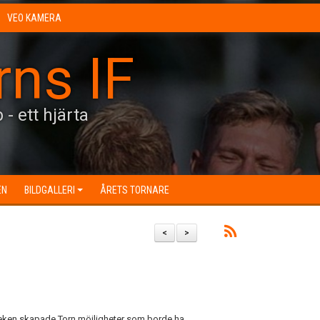
VEO KAMERA
rns IF
 - ett hjärta
EN
BILDGALLERI
ÅRETS TORNARE
<
>
lvleken skapade Torn möjligheter som borde ha