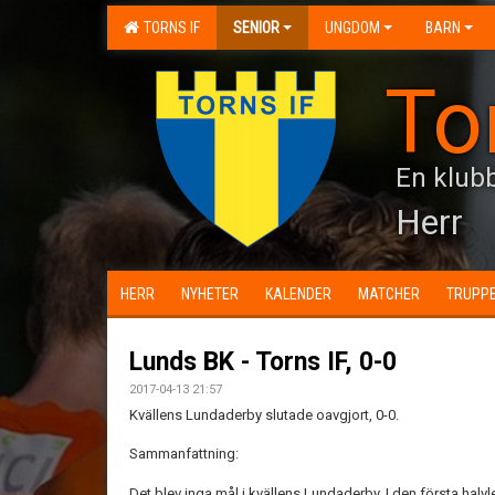
TORNS IF
SENIOR
UNGDOM
BARN
To
En klubb
Herr
HERR
NYHETER
KALENDER
MATCHER
TRUPP
Lunds BK - Torns IF, 0-0
2017-04-13 21:57
Kvällens Lundaderby slutade oavgjort, 0-0.
Sammanfattning:
Det blev inga mål i kvällens Lundaderby. I den första ha