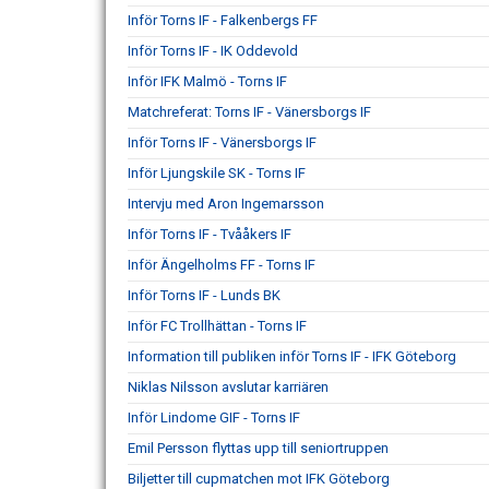
Inför Torns IF - Falkenbergs FF
Inför Torns IF - IK Oddevold
Inför IFK Malmö - Torns IF
Matchreferat: Torns IF - Vänersborgs IF
Inför Torns IF - Vänersborgs IF
Inför Ljungskile SK - Torns IF
Intervju med Aron Ingemarsson
Inför Torns IF - Tvååkers IF
Inför Ängelholms FF - Torns IF
Inför Torns IF - Lunds BK
Inför FC Trollhättan - Torns IF
Information till publiken inför Torns IF - IFK Göteborg
Niklas Nilsson avslutar karriären
Inför Lindome GIF - Torns IF
Emil Persson flyttas upp till seniortruppen
Biljetter till cupmatchen mot IFK Göteborg