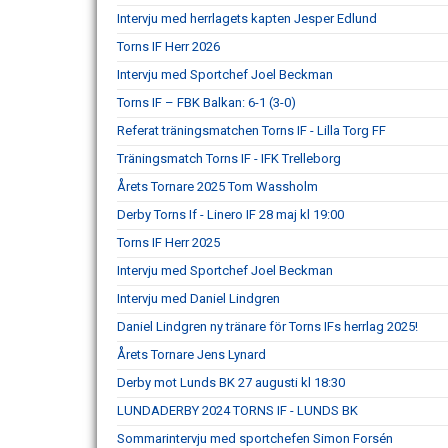
Intervju med herrlagets kapten Jesper Edlund
Torns IF Herr 2026
Intervju med Sportchef Joel Beckman
Torns IF – FBK Balkan: 6-1 (3-0)
Referat träningsmatchen Torns IF - Lilla Torg FF
Träningsmatch Torns IF - IFK Trelleborg
Årets Tornare 2025 Tom Wassholm
Derby Torns If - Linero IF 28 maj kl 19:00
Torns IF Herr 2025
Intervju med Sportchef Joel Beckman
Intervju med Daniel Lindgren
Daniel Lindgren ny tränare för Torns IFs herrlag 2025!
Årets Tornare Jens Lynard
Derby mot Lunds BK 27 augusti kl 18:30
LUNDADERBY 2024 TORNS IF - LUNDS BK
Sommarintervju med sportchefen Simon Forsén