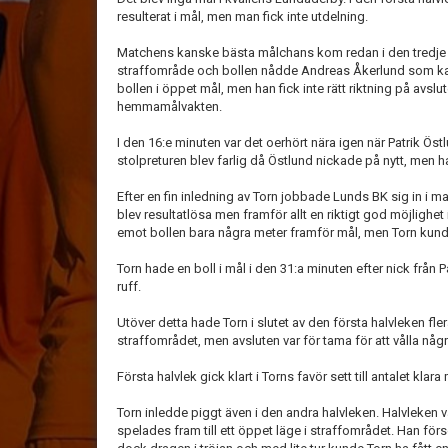
resulterat i mål, men man fick inte utdelning.
Matchens kanske bästa målchans kom redan i den tredje mat
straffområde och bollen nådde Andreas Åkerlund som kast
bollen i öppet mål, men han fick inte rätt riktning på avslutet
hemmamålvakten.
I den 16:e minuten var det oerhört nära igen när Patrik Öst
stolpreturen blev farlig då Östlund nickade på nytt, men ha
Efter en fin inledning av Torn jobbade Lunds BK sig in 
blev resultatlösa men framför allt en riktigt god möjlighet
emot bollen bara några meter framför mål, men Torn kund
Torn hade en boll i mål i den 31:a minuten efter nick frå
ruff.
Utöver detta hade Torn i slutet av den första halvleken fler
straffområdet, men avsluten var för tama för att vålla 
Första halvlek gick klart i Torns favör sett till antalet klar
Torn inledde piggt även i den andra halvleken. Halvleken
spelades fram till ett öppet läge i straffområdet. Han för