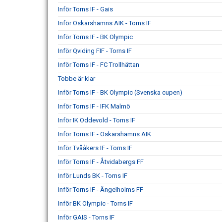
Inför Torns IF - Gais
Inför Oskarshamns AIK - Torns IF
Inför Torns IF - BK Olympic
Inför Qviding FIF - Torns IF
Inför Torns IF - FC Trollhättan
Tobbe är klar
Inför Torns IF - BK Olympic (Svenska cupen)
Inför Torns IF - IFK Malmö
Inför IK Oddevold - Torns IF
Inför Torns IF - Oskarshamns AIK
Inför Tvååkers IF - Torns IF
Inför Torns IF - Åtvidabergs FF
Inför Lunds BK - Torns IF
Inför Torns IF - Ängelholms FF
Inför BK Olympic - Torns IF
Inför GAIS - Torns IF