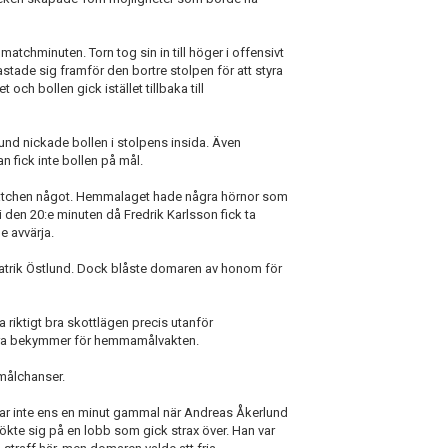
chminuten. Torn tog sin in till höger i offensivt
ade sig framför den bortre stolpen för att styra
 och bollen gick istället tillbaka till
lund nickade bollen i stolpens insida. Även
n fick inte bollen på mål.
i matchen något. Hemmalaget hade några hörnor som
 i den 20:e minuten då Fredrik Karlsson fick ta
e avvärja.
n Patrik Östlund. Dock blåste domaren av honom för
a riktigt bra skottlägen precis utanför
några bekymmer för hemmamålvakten.
a målchanser.
 var inte ens en minut gammal när Andreas Åkerlund
sökte sig på en lobb som gick strax över. Han var