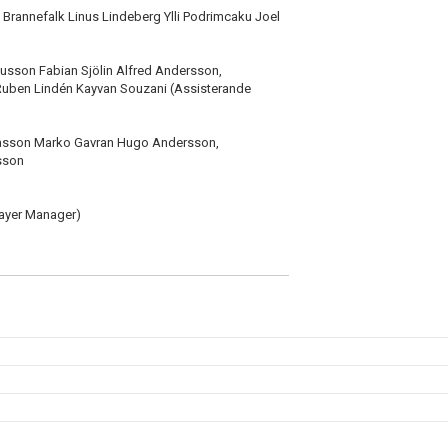
Brannefalk Linus Lindeberg Ylli Podrimcaku Joel
iusson Fabian Sjölin Alfred Andersson,
Ruben Lindén Kayvan Souzani (Assisterande
éasson Marko Gavran Hugo Andersson,
sson
layer Manager)