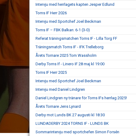
Intervju med herrlagets kapten Jesper Edlund
Torns IF Herr 2026
Intervju med Sportchef Joel Beckman
Torns IF – FBK Balkan: 6-1 (3-0)
Referat träningsmatchen Torns IF - Lilla Torg FF
Träningsmatch Torns IF - IFK Trelleborg
Årets Tornare 2025 Tom Wassholm
Derby Torns If - Linero IF 28 maj kl 19:00
Torns IF Herr 2025
Intervju med Sportchef Joel Beckman
Intervju med Daniel Lindgren
Daniel Lindgren ny tränare för Torns IFs herrlag 2025!
Årets Tornare Jens Lynard
Derby mot Lunds BK 27 augusti kl 18:30
LUNDADERBY 2024 TORNS IF - LUNDS BK
Sommarintervju med sportchefen Simon Forsén