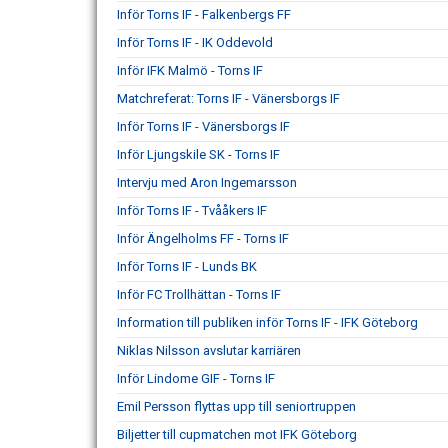
Inför Torns IF - Falkenbergs FF
Inför Torns IF - IK Oddevold
Inför IFK Malmö - Torns IF
Matchreferat: Torns IF - Vänersborgs IF
Inför Torns IF - Vänersborgs IF
Inför Ljungskile SK - Torns IF
Intervju med Aron Ingemarsson
Inför Torns IF - Tvååkers IF
Inför Ängelholms FF - Torns IF
Inför Torns IF - Lunds BK
Inför FC Trollhättan - Torns IF
Information till publiken inför Torns IF - IFK Göteborg
Niklas Nilsson avslutar karriären
Inför Lindome GIF - Torns IF
Emil Persson flyttas upp till seniortruppen
Biljetter till cupmatchen mot IFK Göteborg