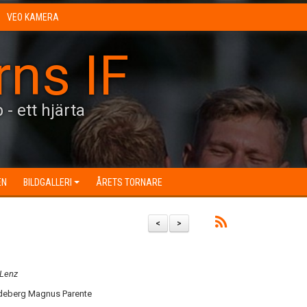
VEO KAMERA
rns IF
 - ett hjärta
EN
BILDGALLERI
ÅRETS TORNARE
<
>
 Lenz
ndeberg Magnus Parente