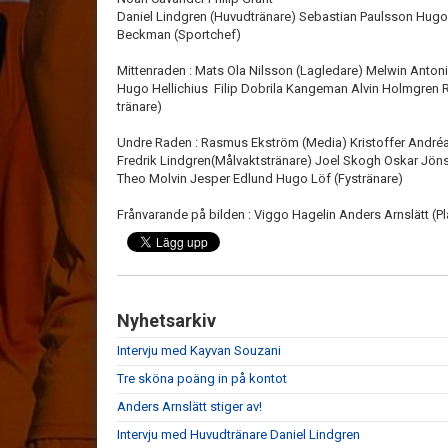
Daniel Lindgren (Huvudtränare) Sebastian Paulsson Hugo 
Beckman (Sportchef)
Mittenraden : Mats Ola Nilsson (Lagledare) Melwin Anton
Hugo Hellichius Filip Dobrila Kangeman Alvin Holmgren 
tränare)
Undre Raden : Rasmus Ekström (Media) Kristoffer Andr
Fredrik Lindgren(Målvaktstränare) Joel Skogh Oskar Jön
Theo Molvin Jesper Edlund Hugo Löf (Fystränare)
Frånvarande på bilden : Viggo Hagelin Anders Arnslätt (P
Nyhetsarkiv
Intervju med Kayvan Souzani
Tre sköna poäng in på kontot
Anders Arnslätt stiger av!
Intervju med Huvudtränare Daniel Lindgren