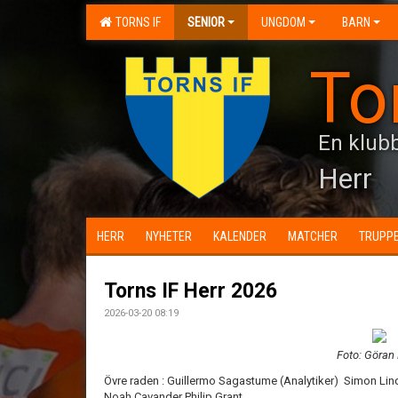
TORNS IF
SENIOR
UNGDOM
BARN
To
En klubb
Herr
HERR
NYHETER
KALENDER
MATCHER
TRUPP
Torns IF Herr 2026
2026-03-20 08:19
Foto: Göran
Övre raden : Guillermo Sagastume (Analytiker) Simon Li
Noah Cavander Philip Grant