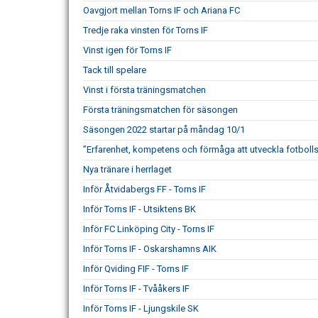
Oavgjort mellan Torns IF och Ariana FC
Tredje raka vinsten för Torns IF
Vinst igen för Torns IF
Tack till spelare
Vinst i första träningsmatchen
Första träningsmatchen för säsongen
Säsongen 2022 startar på måndag 10/1
”Erfarenhet, kompetens och förmåga att utveckla fotbollss
Nya tränare i herrlaget
Inför Åtvidabergs FF - Torns IF
Inför Torns IF - Utsiktens BK
Inför FC Linköping City - Torns IF
Inför Torns IF - Oskarshamns AIK
Inför Qviding FIF - Torns IF
Inför Torns IF - Tvååkers IF
Inför Torns IF - Ljungskile SK