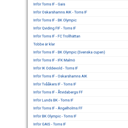
Inför Torns IF - Gais
Inför Oskarshamns AIK - Torns IF
Inför Torns IF - BK Olympic
Inför Qviding FIF - Torns IF
Inför Torns IF - FC Trollhättan
Tobbe är klar
Inför Torns IF - BK Olympic (Svenska cupen)
Inför Torns IF - IFK Malmö
Inför IK Oddevold - Torns IF
Inför Torns IF - Oskarshamns AIK
Inför Tvååkers IF - Torns IF
Inför Torns IF - Åtvidabergs FF
Inför Lunds BK - Torns IF
Inför Torns IF - Ängelholms FF
Inför BK Olympic - Torns IF
Inför GAIS - Torns IF