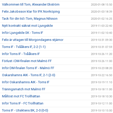
Välkommen till Torn, Alexander Ekström
2020-01-08 15:50
Felix Jakobsson klar för IFK Norrköping
2020-01-03 18:39
Tack för din tid i Torn, Magnus Nilsson
2020-01-02 16:25
Nytt kontrakt säkrat mot Ljungskile
2019-11-03 22:40
Inför Ljungskile SK - Torns IF
2019-11-02 10:40
Felix är uttagen till Morgondagens stjärnor
2019-10-31 09:30
Torns IF - Tvååkers IF, 2-2 (1-1)
2019-10-31 07:59
Inför Torns IF - Tvååkers IF
2019-10-26 11:20
Förlust i DM-finalen mot Malmö FF
2019-10-26 11:00
Inför DM-finalen Torns IF - Malmö FF
2019-10-23 08:20
Oskarshamns AIK - Torns IF, 2-1 (2-0)
2019-10-22 16:50
Inför Oskarshamns AIK - Torns IF
2019-10-19 11:10
Träningsmatch mot Malmö FF
2019-10-18 11:00
Mållöst mot FC Trollhättan
2019-10-18 10:30
Inför Torns IF - FC Trollhättan
2019-10-12 11:00
Torns IF - Utsiktens BK, 2-0 (0-0)
2019-10-10 15:00