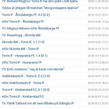
TV: Richard Ringhov: Torns IF har stor plats i mitt hjärta
2018-11-02 09:00
Tobbe är uttagen till matchen ”Morgondagens stjärnor”
2018-10-30 10:03
Torns IF - Åtvidabergs FF, 4-2 (2-2)
2018-10-27 22:01
Inför Torns IF - Åtvidabergs FF
2018-10-26 11:56
TV: Magnus Nilsson inför Åtvidabergs FF
2018-10-26 11:50
TV: Resevlogg - Skövde AIK
2018-10-24 09:00
Skövde AIK - Torns IF, 1-1 (1-0)
2018-10-20 17:57
Inför Skövde AIK - Torns IF
2018-10-19 15:15
Torns IF - Husqvarna FF, 1-3 (0-1)
2018-10-13 20:24
Inför Torns IF - Husqvarna FF
2018-10-12 08:49
TV: Emil Joelsson: "Jag är kvick och teknisk"
2018-10-12 08:20
Grebbestads IF - Torns IF, 2-2 (1-0)
2018-10-07 13:18
Inför Grebbestads IF - Torns IF
2018-10-05 18:05
Torns IF - Kristianstad FC, 0-1 (0-0)
2018-09-29 22:50
Inför Torns IF - Kristianstad FC
2018-09-29 10:45
TV: Patrik Östlund om att vara tillbaka på Stångby IP
2018-09-27 20:33