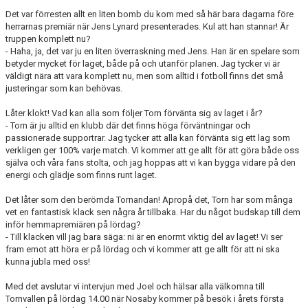
Det var förresten allt en liten bomb du kom med så här bara dagarna före
herrarnas premiär när Jens Lynard presenterades. Kul att han stannar! Är
truppen komplett nu?
- Haha, ja, det var ju en liten överraskning med Jens. Han är en spelare som
betyder mycket för laget, både på och utanför planen. Jag tycker vi är
väldigt nära att vara komplett nu, men som alltid i fotboll finns det små
justeringar som kan behövas.
Låter klokt! Vad kan alla som följer Torn förvänta sig av laget i år?
- Torn är ju alltid en klubb där det finns höga förväntningar och
passionerade supportrar. Jag tycker att alla kan förvänta sig ett lag som
verkligen ger 100% varje match. Vi kommer att ge allt för att göra både oss
själva och våra fans stolta, och jag hoppas att vi kan bygga vidare på den
energi och glädje som finns runt laget.
Det låter som den berömda Tornandan! Apropå det, Torn har som många
vet en fantastisk klack sen några år tillbaka. Har du något budskap till dem
inför hemmapremiären på lördag?
- Till klacken vill jag bara säga: ni är en enormt viktig del av laget! Vi ser
fram emot att höra er på lördag och vi kommer att ge allt för att ni ska
kunna jubla med oss!
Med det avslutar vi intervjun med Joel och hälsar alla välkomna till
Tornvallen på lördag 14.00 när Nosaby kommer på besök i årets första