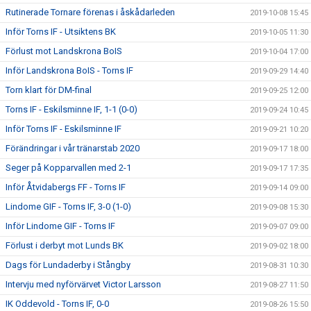
Rutinerade Tornare förenas i åskådarleden
2019-10-08 15:45
Inför Torns IF - Utsiktens BK
2019-10-05 11:30
Förlust mot Landskrona BoIS
2019-10-04 17:00
Inför Landskrona BoIS - Torns IF
2019-09-29 14:40
Torn klart för DM-final
2019-09-25 12:00
Torns IF - Eskilsminne IF, 1-1 (0-0)
2019-09-24 10:45
Inför Torns IF - Eskilsminne IF
2019-09-21 10:20
Förändringar i vår tränarstab 2020
2019-09-17 18:00
Seger på Kopparvallen med 2-1
2019-09-17 17:35
Inför Åtvidabergs FF - Torns IF
2019-09-14 09:00
Lindome GIF - Torns IF, 3-0 (1-0)
2019-09-08 15:30
Inför Lindome GIF - Torns IF
2019-09-07 09:00
Förlust i derbyt mot Lunds BK
2019-09-02 18:00
Dags för Lundaderby i Stångby
2019-08-31 10:30
Intervju med nyförvärvet Victor Larsson
2019-08-27 11:50
IK Oddevold - Torns IF, 0-0
2019-08-26 15:50