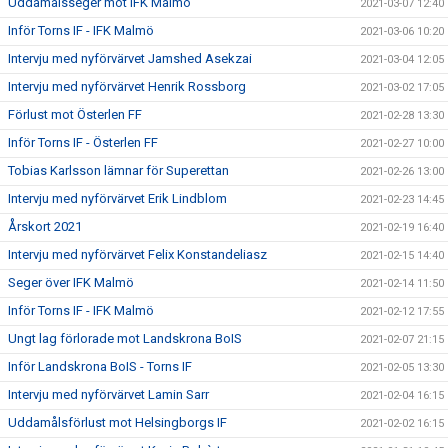
Uddamålsseger mot IFK Malmö
2021-03-07 12:40
Inför Torns IF - IFK Malmö
2021-03-06 10:20
Intervju med nyförvärvet Jamshed Asekzai
2021-03-04 12:05
Intervju med nyförvärvet Henrik Rossborg
2021-03-02 17:05
Förlust mot Österlen FF
2021-02-28 13:30
Inför Torns IF - Österlen FF
2021-02-27 10:00
Tobias Karlsson lämnar för Superettan
2021-02-26 13:00
Intervju med nyförvärvet Erik Lindblom
2021-02-23 14:45
Årskort 2021
2021-02-19 16:40
Intervju med nyförvärvet Felix Konstandeliasz
2021-02-15 14:40
Seger över IFK Malmö
2021-02-14 11:50
Inför Torns IF - IFK Malmö
2021-02-12 17:55
Ungt lag förlorade mot Landskrona BoIS
2021-02-07 21:15
Inför Landskrona BoIS - Torns IF
2021-02-05 13:30
Intervju med nyförvärvet Lamin Sarr
2021-02-04 16:15
Uddamålsförlust mot Helsingborgs IF
2021-02-02 16:15