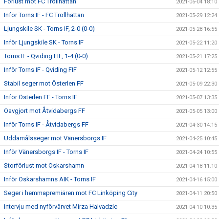
Förlust mot FC Trollhättan
2021-06-04 18:10
Inför Torns IF - FC Trollhättan
2021-05-29 12:24
Ljungskile SK - Torns IF, 2-0 (0-0)
2021-05-28 16:55
Inför Ljungskile SK - Torns IF
2021-05-22 11:20
Torns IF - Qviding FIF, 1-4 (0-0)
2021-05-21 17:25
Inför Torns IF - Qviding FIF
2021-05-12 12:55
Stabil seger mot Österlen FF
2021-05-09 22:30
Inför Österlen FF - Torns IF
2021-05-07 13:35
Oavgjort mot Åtvidabergs FF
2021-05-05 13:00
Inför Torns IF - Åtvidabergs FF
2021-04-30 14:15
Uddamålsseger mot Vänersborgs IF
2021-04-25 10:45
Inför Vänersborgs IF - Torns IF
2021-04-24 10:55
Storförlust mot Oskarshamn
2021-04-18 11:10
Inför Oskarshamns AIK - Torns IF
2021-04-16 15:00
Seger i hemmapremiären mot FC Linköping City
2021-04-11 20:50
Intervju med nyförvärvet Mirza Halvadzic
2021-04-10 10:35