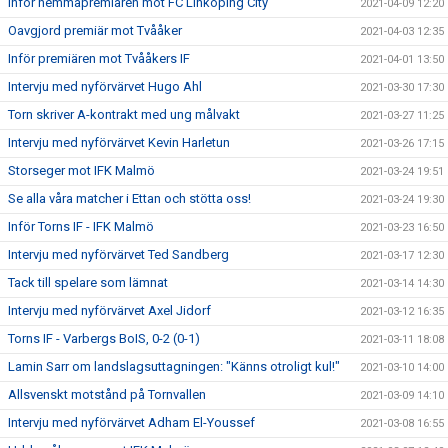
Inför hemmapremiären mot FC Linköping City
2021-04-09 12:20
Oavgjord premiär mot Tvååker
2021-04-03 12:35
Inför premiären mot Tvååkers IF
2021-04-01 13:50
Intervju med nyförvärvet Hugo Ahl
2021-03-30 17:30
Torn skriver A-kontrakt med ung målvakt
2021-03-27 11:25
Intervju med nyförvärvet Kevin Harletun
2021-03-26 17:15
Storseger mot IFK Malmö
2021-03-24 19:51
Se alla våra matcher i Ettan och stötta oss!
2021-03-24 19:30
Inför Torns IF - IFK Malmö
2021-03-23 16:50
Intervju med nyförvärvet Ted Sandberg
2021-03-17 12:30
Tack till spelare som lämnat
2021-03-14 14:30
Intervju med nyförvärvet Axel Jidorf
2021-03-12 16:35
Torns IF - Varbergs BoIS, 0-2 (0-1)
2021-03-11 18:08
Lamin Sarr om landslagsuttagningen: "Känns otroligt kul!"
2021-03-10 14:00
Allsvenskt motstånd på Tornvallen
2021-03-09 14:10
Intervju med nyförvärvet Adham El-Youssef
2021-03-08 16:55