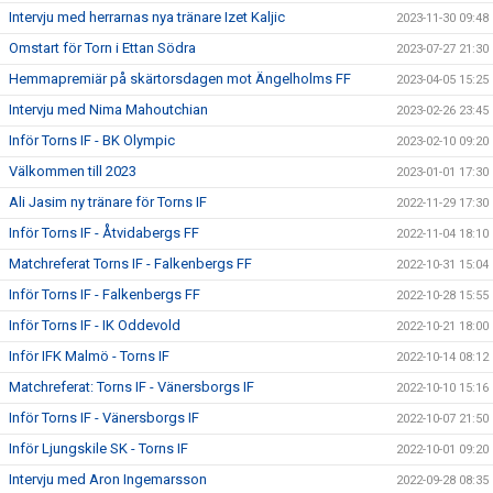
Intervju med herrarnas nya tränare Izet Kaljic
2023-11-30 09:48
Omstart för Torn i Ettan Södra
2023-07-27 21:30
Hemmapremiär på skärtorsdagen mot Ängelholms FF
2023-04-05 15:25
Intervju med Nima Mahoutchian
2023-02-26 23:45
Inför Torns IF - BK Olympic
2023-02-10 09:20
Välkommen till 2023
2023-01-01 17:30
Ali Jasim ny tränare för Torns IF
2022-11-29 17:30
Inför Torns IF - Åtvidabergs FF
2022-11-04 18:10
Matchreferat Torns IF - Falkenbergs FF
2022-10-31 15:04
Inför Torns IF - Falkenbergs FF
2022-10-28 15:55
Inför Torns IF - IK Oddevold
2022-10-21 18:00
Inför IFK Malmö - Torns IF
2022-10-14 08:12
Matchreferat: Torns IF - Vänersborgs IF
2022-10-10 15:16
Inför Torns IF - Vänersborgs IF
2022-10-07 21:50
Inför Ljungskile SK - Torns IF
2022-10-01 09:20
Intervju med Aron Ingemarsson
2022-09-28 08:35