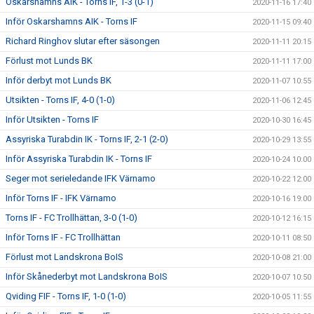
Oskarshamns AIK - Torns IF, 1-3 (0-1)
2020-11-16 17:40
Inför Oskarshamns AIK - Torns IF
2020-11-15 09:40
Richard Ringhov slutar efter säsongen
2020-11-11 20:15
Förlust mot Lunds BK
2020-11-11 17:00
Inför derbyt mot Lunds BK
2020-11-07 10:55
Utsikten - Torns IF, 4-0 (1-0)
2020-11-06 12:45
Inför Utsikten - Torns IF
2020-10-30 16:45
Assyriska Turabdin IK - Torns IF, 2-1 (2-0)
2020-10-29 13:55
Inför Assyriska Turabdin IK - Torns IF
2020-10-24 10:00
Seger mot serieledande IFK Värnamo
2020-10-22 12:00
Inför Torns IF - IFK Värnamo
2020-10-16 19:00
Torns IF - FC Trollhättan, 3-0 (1-0)
2020-10-12 16:15
Inför Torns IF - FC Trollhättan
2020-10-11 08:50
Förlust mot Landskrona BoIS
2020-10-08 21:00
Inför Skånederbyt mot Landskrona BoIS
2020-10-07 10:50
Qviding FIF - Torns IF, 1-0 (1-0)
2020-10-05 11:55