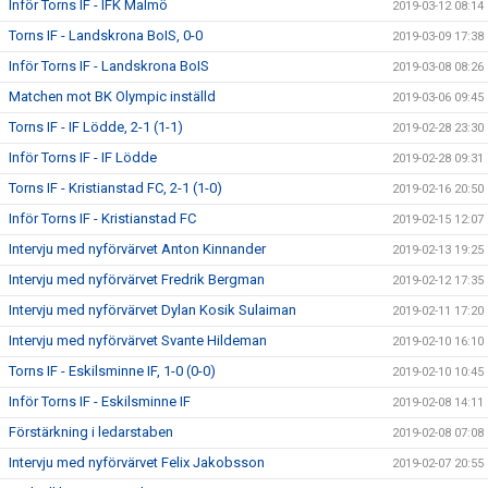
Inför Torns IF - IFK Malmö
2019-03-12 08:14
Torns IF - Landskrona BoIS, 0-0
2019-03-09 17:38
Inför Torns IF - Landskrona BoIS
2019-03-08 08:26
Matchen mot BK Olympic inställd
2019-03-06 09:45
Torns IF - IF Lödde, 2-1 (1-1)
2019-02-28 23:30
Inför Torns IF - IF Lödde
2019-02-28 09:31
Torns IF - Kristianstad FC, 2-1 (1-0)
2019-02-16 20:50
Inför Torns IF - Kristianstad FC
2019-02-15 12:07
Intervju med nyförvärvet Anton Kinnander
2019-02-13 19:25
Intervju med nyförvärvet Fredrik Bergman
2019-02-12 17:35
Intervju med nyförvärvet Dylan Kosik Sulaiman
2019-02-11 17:20
Intervju med nyförvärvet Svante Hildeman
2019-02-10 16:10
Torns IF - Eskilsminne IF, 1-0 (0-0)
2019-02-10 10:45
Inför Torns IF - Eskilsminne IF
2019-02-08 14:11
Förstärkning i ledarstaben
2019-02-08 07:08
Intervju med nyförvärvet Felix Jakobsson
2019-02-07 20:55