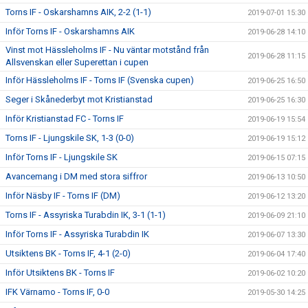
Torns IF - Oskarshamns AIK, 2-2 (1-1)
2019-07-01 15:30
Inför Torns IF - Oskarshamns AIK
2019-06-28 14:10
Vinst mot Hässleholms IF - Nu väntar motstånd från
2019-06-28 11:15
Allsvenskan eller Superettan i cupen
Inför Hässleholms IF - Torns IF (Svenska cupen)
2019-06-25 16:50
Seger i Skånederbyt mot Kristianstad
2019-06-25 16:30
Inför Kristianstad FC - Torns IF
2019-06-19 15:54
Torns IF - Ljungskile SK, 1-3 (0-0)
2019-06-19 15:12
Inför Torns IF - Ljungskile SK
2019-06-15 07:15
Avancemang i DM med stora siffror
2019-06-13 10:50
Inför Näsby IF - Torns IF (DM)
2019-06-12 13:20
Torns IF - Assyriska Turabdin IK, 3-1 (1-1)
2019-06-09 21:10
Inför Torns IF - Assyriska Turabdin IK
2019-06-07 13:30
Utsiktens BK - Torns IF, 4-1 (2-0)
2019-06-04 17:40
Inför Utsiktens BK - Torns IF
2019-06-02 10:20
IFK Värnamo - Torns IF, 0-0
2019-05-30 14:25