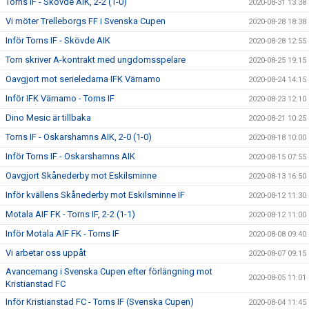
Torns IF - Skövde AIK, 2-2 (1-0)
2020-08-31 13:38
Vi möter Trelleborgs FF i Svenska Cupen
2020-08-28 18:38
Inför Torns IF - Skövde AIK
2020-08-28 12:55
Torn skriver A-kontrakt med ungdomsspelare
2020-08-25 19:15
Oavgjort mot serieledarna IFK Värnamo
2020-08-24 14:15
Inför IFK Värnamo - Torns IF
2020-08-23 12:10
Dino Mesic är tillbaka
2020-08-21 10:25
Torns IF - Oskarshamns AIK, 2-0 (1-0)
2020-08-18 10:00
Inför Torns IF - Oskarshamns AIK
2020-08-15 07:55
Oavgjort Skånederby mot Eskilsminne
2020-08-13 16:50
Inför kvällens Skånederby mot Eskilsminne IF
2020-08-12 11:30
Motala AIF FK - Torns IF, 2-2 (1-1)
2020-08-12 11:00
Inför Motala AIF FK - Torns IF
2020-08-08 09:40
Vi arbetar oss uppåt
2020-08-07 09:15
Avancemang i Svenska Cupen efter förlängning mot
2020-08-05 11:01
Kristianstad FC
Inför Kristianstad FC - Torns IF (Svenska Cupen)
2020-08-04 11:45