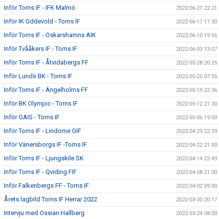
Inför Torns IF - IFK Malmö
2022-06-21 22:21
Inför IK Oddevold - Torns IF
2022-06-17 17:30
Inför Torns IF - Oskarshamns AIK
2022-06-10 19:56
Inför Tvååkers IF - Torns IF
2022-06-03 13:07
Inför Torns IF - Åtvidabergs FF
2022-05-28 20:25
Inför Lunds BK - Torns IF
2022-05-25 07:55
Inför Torns IF - Ängelholms FF
2022-05-19 22:36
Inför BK Olympic - Torns IF
2022-05-12 21:30
Inför GAIS - Torns IF
2022-05-06 19:00
Inför Torns IF - Lindome GIF
2022-04-29 22:39
Inför Vänersborgs IF -Torns IF
2022-04-22 21:00
Inför Torns IF - Ljungskile SK
2022-04-14 22:49
Inför Torns IF - Qviding FIF
2022-04-08 21:00
Inför Falkenbergs FF - Torns IF
2022-04-02 09:00
Årets lagbild Torns IF Herrar 2022
2022-03-30 20:17
Intervju med Ossian Hallberg
2022-03-24 08:00