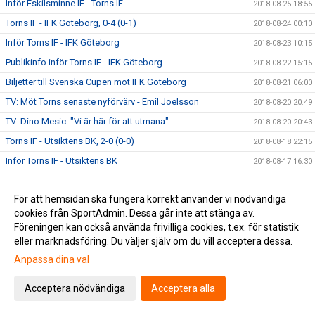
Inför Eskilsminne IF - Torns IF
2018-08-25 18:55
Torns IF - IFK Göteborg, 0-4 (0-1)
2018-08-24 00:10
Inför Torns IF - IFK Göteborg
2018-08-23 10:15
Publikinfo inför Torns IF - IFK Göteborg
2018-08-22 15:15
Biljetter till Svenska Cupen mot IFK Göteborg
2018-08-21 06:00
TV: Möt Torns senaste nyförvärv - Emil Joelsson
2018-08-20 20:49
TV: Dino Mesic: "Vi är här för att utmana"
2018-08-20 20:43
Torns IF - Utsiktens BK, 2-0 (0-0)
2018-08-18 22:15
Inför Torns IF - Utsiktens BK
2018-08-17 16:30
Välkommen Emil Joelsson #17
2018-08-14 10:22
För att hemsidan ska fungera korrekt använder vi nödvändiga
Välkommen Alexander Fioretos #13
2018-08-12 17:56
cookies från SportAdmin. Dessa går inte att stänga av.
DM: Torns IF - IFÖ Bromölla IF, 0-6 (0-5)
2018-08-03 16:40
Föreningen kan också använda frivilliga cookies, t.ex. för statistik
Cupmatchen mot IFK Göteborg
eller marknadsföring. Du väljer själv om du vill acceptera dessa.
2018-07-27 09:00
TV: Resevlogg - IK Oddevold
Anpassa dina val
2018-07-21 12:07
En fantastisk vårsäsong summeras
2018-07-19 12:23
Acceptera nödvändiga
Acceptera alla
IK Oddevold - Torns IF, 0-2 (0-1)
2018-07-19 00:20