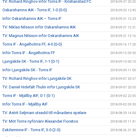
TV: Richard Ringhov inför Torns IF - Kristianstad FC
2018-09-27 20:25
Oskarshamns AIK - Torns IF, 1-0 (0-0)
2018-09-25 12:45
Inför Oskarshamns AIK – Torns IF
2018-09-21 15:23
TV: Niklas Nilsson inför Oskarshamns AIK
2018-09-21 15:21
TV: Magnus Nilsson inför Oskarshamns AIK
2018-09-21 15:16
Torns IF - Ängelholms FF, 4-0 (0-0)
2018-09-16 17:20
Inför Torns IF - Ängelholms FF
2018-09-15 09:35
Ljungskile SK - Torns IF, 1-1 (0-1)
2018-09-10 00:10
Inför Ljungskile SK - Torns IF
2018-09-09 11:00
TV: Richard Ringhov inför Ljungskile SK
2018-09-07 20:57
TV: Daniel Hidefält Thulin inför Ljungskile SK
2018-09-07 20:55
Torns IF - Mjällby AIF, 0-1 (0-1)
2018-09-02 22:05
Inför Torns IF - Mjällby AIF
2018-09-02 09:30
TV: Astrit Seljmani utsedd till månadens spelare
2018-08-29 14:50
TV: Möt Torns nyförvärv Alexander Fioretos
2018-08-29 11:41
Eskilsminne IF - Torns IF, 3-0 (2-0)
2018-08-26 21:30