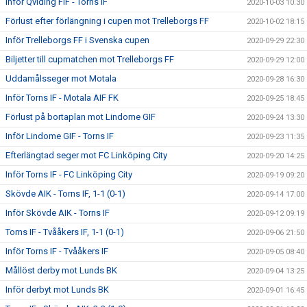
Inför Qviding FIF - Torns IF
2020-10-03 10:30
Förlust efter förlängning i cupen mot Trelleborgs FF
2020-10-02 18:15
Inför Trelleborgs FF i Svenska cupen
2020-09-29 22:30
Biljetter till cupmatchen mot Trelleborgs FF
2020-09-29 12:00
Uddamålsseger mot Motala
2020-09-28 16:30
Inför Torns IF - Motala AIF FK
2020-09-25 18:45
Förlust på bortaplan mot Lindome GIF
2020-09-24 13:30
Inför Lindome GIF - Torns IF
2020-09-23 11:35
Efterlängtad seger mot FC Linköping City
2020-09-20 14:25
Inför Torns IF - FC Linköping City
2020-09-19 09:20
Skövde AIK - Torns IF, 1-1 (0-1)
2020-09-14 17:00
Inför Skövde AIK - Torns IF
2020-09-12 09:19
Torns IF - Tvååkers IF, 1-1 (0-1)
2020-09-06 21:50
Inför Torns IF - Tvååkers IF
2020-09-05 08:40
Mållöst derby mot Lunds BK
2020-09-04 13:25
Inför derbyt mot Lunds BK
2020-09-01 16:45