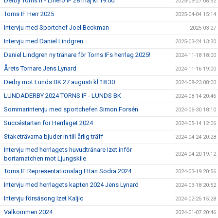
Derby Torns If - Linero IF 28 maj kl 19:00
2025-05-27 08:52
Torns IF Herr 2025
2025-04-04 15:14
Intervju med Sportchef Joel Beckman
2025-03-27
Intervju med Daniel Lindgren
2025-03-24 13:30
Daniel Lindgren ny tränare för Torns IFs herrlag 2025!
2024-11-18 18:00
Årets Tornare Jens Lynard
2024-11-16 19:00
Derby mot Lunds BK 27 augusti kl 18:30
2024-08-23 08:00
LUNDADERBY 2024 TORNS IF - LUNDS BK
2024-08-14 20:46
Sommarintervju med sportchefen Simon Forsén
2024-06-30 18:10
Succéstarten för Herrlaget 2024
2024-05-14 12:06
Staketrävarna bjuder in till årlig träff
2024-04-24 20:28
Intervju med herrlagets huvudtränare Izet inför
2024-04-20 19:12
bortamatchen mot Ljungskile
Torns IF Representationslag Ettan Södra 2024
2024-03-19 20:56
Intervju med herrlagets kapten 2024 Jens Lynard
2024-03-18 20:52
Intervju försäsong Izet Kaljic
2024-02-25 15:28
Välkommen 2024
2024-01-07 20:46