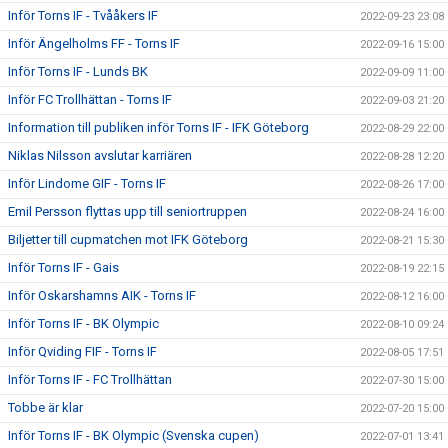
Inför Torns IF - Tvååkers IF
2022-09-23 23:08
Inför Ängelholms FF - Torns IF
2022-09-16 15:00
Inför Torns IF - Lunds BK
2022-09-09 11:00
Inför FC Trollhättan - Torns IF
2022-09-03 21:20
Information till publiken inför Torns IF - IFK Göteborg
2022-08-29 22:00
Niklas Nilsson avslutar karriären
2022-08-28 12:20
Inför Lindome GIF - Torns IF
2022-08-26 17:00
Emil Persson flyttas upp till seniortruppen
2022-08-24 16:00
Biljetter till cupmatchen mot IFK Göteborg
2022-08-21 15:30
Inför Torns IF - Gais
2022-08-19 22:15
Inför Oskarshamns AIK - Torns IF
2022-08-12 16:00
Inför Torns IF - BK Olympic
2022-08-10 09:24
Inför Qviding FIF - Torns IF
2022-08-05 17:51
Inför Torns IF - FC Trollhättan
2022-07-30 15:00
Tobbe är klar
2022-07-20 15:00
Inför Torns IF - BK Olympic (Svenska cupen)
2022-07-01 13:41