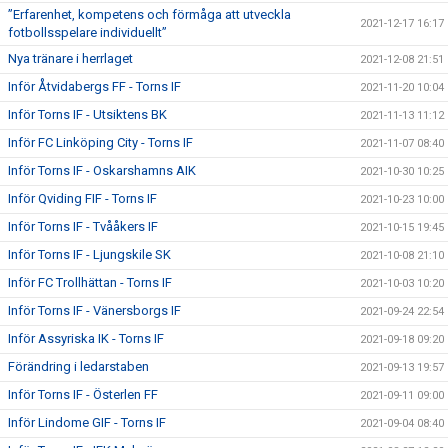
”Erfarenhet, kompetens och förmåga att utveckla
2021-12-17 16:17
fotbollsspelare individuellt”
Nya tränare i herrlaget
2021-12-08 21:51
Inför Åtvidabergs FF - Torns IF
2021-11-20 10:04
Inför Torns IF - Utsiktens BK
2021-11-13 11:12
Inför FC Linköping City - Torns IF
2021-11-07 08:40
Inför Torns IF - Oskarshamns AIK
2021-10-30 10:25
Inför Qviding FIF - Torns IF
2021-10-23 10:00
Inför Torns IF - Tvååkers IF
2021-10-15 19:45
Inför Torns IF - Ljungskile SK
2021-10-08 21:10
Inför FC Trollhättan - Torns IF
2021-10-03 10:20
Inför Torns IF - Vänersborgs IF
2021-09-24 22:54
Inför Assyriska IK - Torns IF
2021-09-18 09:20
Förändring i ledarstaben
2021-09-13 19:57
Inför Torns IF - Österlen FF
2021-09-11 09:00
Inför Lindome GIF - Torns IF
2021-09-04 08:40