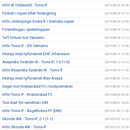
Inför IK Oddevold - Torns IF
2019-08-25 09:30
Förlust i cupen efter förlängning
2019-08-23 15:10
Inför Jönköpings Södra IF i Svenska cupen
2019-08-20 15:00
Förändringar i spelartruppen
2019-08-19 12:00
Tuff förlust mot Värnamo
2019-08-18 12:10
Inför Torns IF - IFK Värnamo
2019-08-17 10:30
Intervju med nyförvärvet Emil Johansson
2019-08-14 15:30
Assyriska Turabdin IK - Torns IF, 1-0 (1-0)
2019-08-12 16:15
Inför Assyriska Turabdin IK - Torns IF
2019-08-10 11:35
Intervju med nyförvärvet Alan Asaad
2019-08-07 12:45
Seger mot Kristianstad FC i höstpremiären
2019-08-05 17:00
Inför Torns IF - Kristianstad FC
2019-08-04 09:30
Torn klart för semifinal i DM
2019-08-01 10:05
Inför Torns IF - Ängelholms FF (DM)
2019-07-30 11:05
Skövde AIK - Torns IF, 2-1 (1-1)
2019-07-07 16:25
Inför Skövde AIK - Torns IF
2019-07-02 22:40