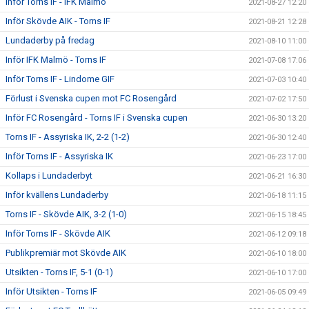
Inför Torns IF - IFK Malmö
2021-08-27 12:20
Inför Skövde AIK - Torns IF
2021-08-21 12:28
Lundaderby på fredag
2021-08-10 11:00
Inför IFK Malmö - Torns IF
2021-07-08 17:06
Inför Torns IF - Lindome GIF
2021-07-03 10:40
Förlust i Svenska cupen mot FC Rosengård
2021-07-02 17:50
Inför FC Rosengård - Torns IF i Svenska cupen
2021-06-30 13:20
Torns IF - Assyriska IK, 2-2 (1-2)
2021-06-30 12:40
Inför Torns IF - Assyriska IK
2021-06-23 17:00
Kollaps i Lundaderbyt
2021-06-21 16:30
Inför kvällens Lundaderby
2021-06-18 11:15
Torns IF - Skövde AIK, 3-2 (1-0)
2021-06-15 18:45
Inför Torns IF - Skövde AIK
2021-06-12 09:18
Publikpremiär mot Skövde AIK
2021-06-10 18:00
Utsikten - Torns IF, 5-1 (0-1)
2021-06-10 17:00
Inför Utsikten - Torns IF
2021-06-05 09:49