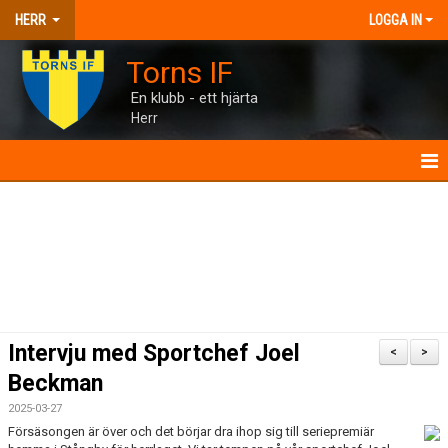
HERR
LOGGA IN
Torns IF
En klubb - ett hjärta
Herr
HERR
NYHETER
KALENDER
MATCHER
Intervju med Sportchef Joel
<
>
TRUPPEN
Beckman
2025-03-27
BILDGALLERI
Försäsongen är över och det börjar dra ihop sig till seriepremiär