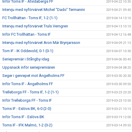
Inför Torns IF - Åtvidabergs FF
2019-04-22 10:35
Intervju med nyförvärvet Michel "Dado" Termanini
2019-04-21 09:40
FC Trollhättan - Torns IF, 1-2 (1-1)
2019-04-14 13:10
Intervju med nyförvärvet Truls Verngren
2019-04-13 10:10
Inför FC Trollhättan - Torns IF
2019-04-12 16:48
Intervju med nyförvärvet Aron Már Brynjarsson
2019-04-09 21:15
Torn IF - IK Oddevold, 0-1 (0-1)
2019-04-07 10:30
Seriepremiär i Stångby idag
2019-04-06 00:45
Uppsnack inför seriepremiären
2019-04-04 08:25
Seger i genrepet mot Ängelholms FF
2019-03-30 20:30
Inför Torns IF - Ängelholms FF
2019-03-30 09:50
Trelleborgs FF - Torns IF, 1-2 (1-1)
2019-03-23 23:20
Inför Trelleborgs FF - Torns IF
2019-03-23 10:50
Torns IF - Eslövs BK, 6-0 (2-0)
2019-03-21 10:15
Inför Torns IF - Eslövs BK
2019-03-19 12:00
Torns IF - IFK Malmö, 1-2 (0-2)
2019-03-14 09:55