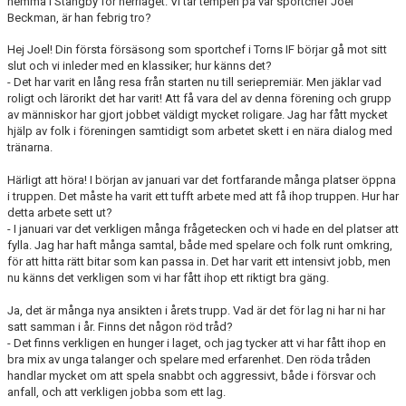
hemma i Stångby för herrlaget. Vi tar tempen på vår sportchef Joel
ÅRETS TORNARE
Beckman, är han febrig tro?
Hej Joel! Din första försäsong som sportchef i Torns IF börjar gå mot sitt
slut och vi inleder med en klassiker; hur känns det?
- Det har varit en lång resa från starten nu till seriepremiär. Men jäklar vad
roligt och lärorikt det har varit! Att få vara del av denna förening och grupp
av människor har gjort jobbet väldigt mycket roligare. Jag har fått mycket
hjälp av folk i föreningen samtidigt som arbetet skett i en nära dialog med
tränarna.
Härligt att höra! I början av januari var det fortfarande många platser öppna
i truppen. Det måste ha varit ett tufft arbete med att få ihop truppen. Hur har
detta arbete sett ut?
- I januari var det verkligen många frågetecken och vi hade en del platser att
fylla. Jag har haft många samtal, både med spelare och folk runt omkring,
för att hitta rätt bitar som kan passa in. Det har varit ett intensivt jobb, men
nu känns det verkligen som vi har fått ihop ett riktigt bra gäng.
Ja, det är många nya ansikten i årets trupp. Vad är det för lag ni har ni har
satt samman i år. Finns det någon röd tråd?
- Det finns verkligen en hunger i laget, och jag tycker att vi har fått ihop en
bra mix av unga talanger och spelare med erfarenhet. Den röda tråden
handlar mycket om att spela snabbt och aggressivt, både i försvar och
anfall, och att verkligen jobba som ett lag.