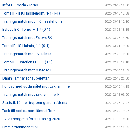
Inför IF Lödde - Torns IF
2020-03-18 15:50
Torns IF - IFK Hässleholm, 1-4 (1-1)
2020-03-13 17:38
Träningsmatch mot IFK Hässleholm
2020-03-11 12:10
Eslövs BK - Torns IF, 1-4 (0-1)
2020-03-05 18:15
Träningsmatch mot Eslövs BK
2020-03-03 19:30
Torns IF - IS Halmia, 1-1 (0-1)
2020-03-01 19:00
Träningsmatch mot IS Halmia
2020-02-29 10:00
Torns IF - Österlen FF, 3-1 (3-1)
2020-02-25 12:18
Träningsmatch mot Österlen FF
2020-02-24 16:33
Dhaini lämnar för superettan
2020-02-18 20:00
Förlust med uddamålet mot Eskilsminne
2020-02-16 14:15
Träningsmatch mot Eskilsminne IF
2020-02-15 09:20
Statistik för herrtruppen genom tiderna
2020-02-03 17:27
Tack till sextett som lämnat Torn
2020-02-02 19:27
TV: Säsongens första träning 2020
2020-01-19 18:00
Premiärträningen 2020
2020-01-16 18:05