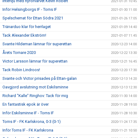
Intervju med nyförvärvet Kevin Robèrt
2021-01-31 10:45
Inför Helsingborgs IF - Torns IF
2021-01-30 11:00
Spelschemat för Ettan Södra 2021
2021-01-26 17:05
Tränarduo klar för herrlaget
2021-01-09 14:40
Tack Alexander Ekström!
2021-01-07 11:45
Svante Hildeman lämnar för superettan
2020-12-23 14:00
Årets Tornare 2020
2020-12-22 13:30
Victor Larsson lämnar för superettan
2020-12-21 16:45
Tack Robin Lindroos!
2020-12-20 17:30
Svante och Victor prisades på Ettan-galan
2020-12-13 14:20
Oavgjord avslutning mot Eskilsminne
2020-12-13 12:30
Richard "Kalle" Ringhov: Tack för mig
2020-11-30 14:00
En fantastisk epok är över
2020-11-28 19:50
Inför Eskilsminne IF - Torns IF
2020-11-28 10:30
Torns IF - FK Karlskrona, 0-3 (0-1)
2020-11-24 17:35
Inför Torns IF - FK Karlskrona
2020-11-21 10:50