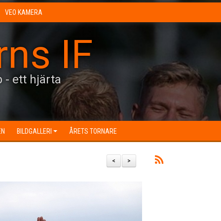
VEO KAMERA
rns IF
 - ett hjärta
EN
BILDGALLERI
ÅRETS TORNARE
<
>