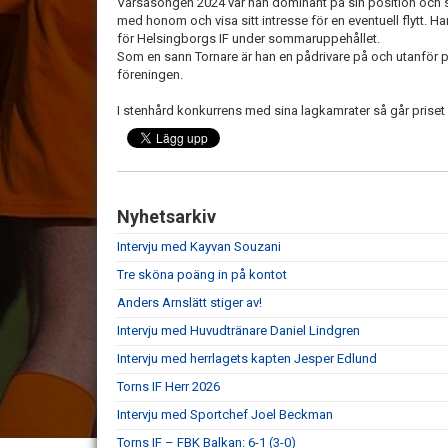
Vårsäsongen 2024 var han dominant på sin position och so
med honom och visa sitt intresse för en eventuell flytt. 
för Helsingborgs IF under sommaruppehållet.
Som en sann Tornare är han en pådrivare på och utanför pl
föreningen.
I stenhård konkurrens med sina lagkamrater så går priset å
Nyhetsarkiv
Intervju med Kayvan Souzani
Tre sköna poäng in på kontot
Anders Arnslätt stiger av!
Intervju med Huvudtränare Daniel Lindgren
Intervju med herrlagets kapten Jesper Edlund
Torns IF Herr 2026
Intervju med Sportchef Joel Beckman
Torns IF – FBK Balkan: 6-1 (3-0)