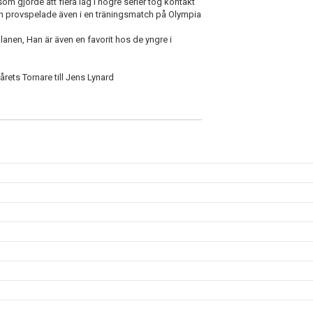
m gjorde att flera lag i högre serier tog kontakt
Han provspelade även i en träningsmatch på Olympia
anen, Han är även en favorit hos de yngre i
rets Tornare till Jens Lynard