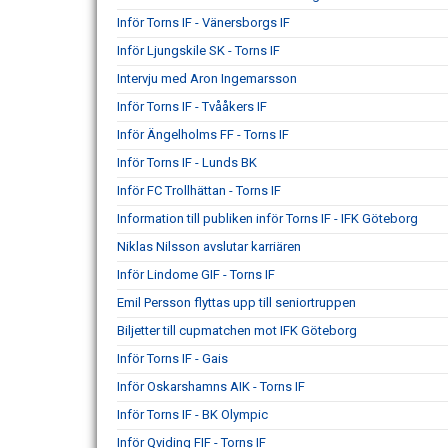
Inför Torns IF - Vänersborgs IF
Inför Ljungskile SK - Torns IF
Intervju med Aron Ingemarsson
Inför Torns IF - Tvååkers IF
Inför Ängelholms FF - Torns IF
Inför Torns IF - Lunds BK
Inför FC Trollhättan - Torns IF
Information till publiken inför Torns IF - IFK Göteborg
Niklas Nilsson avslutar karriären
Inför Lindome GIF - Torns IF
Emil Persson flyttas upp till seniortruppen
Biljetter till cupmatchen mot IFK Göteborg
Inför Torns IF - Gais
Inför Oskarshamns AIK - Torns IF
Inför Torns IF - BK Olympic
Inför Qviding FIF - Torns IF