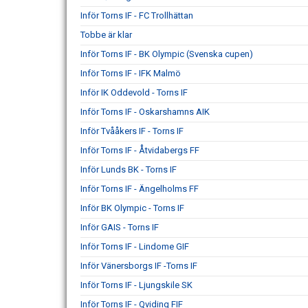
Inför Torns IF - FC Trollhättan
Tobbe är klar
Inför Torns IF - BK Olympic (Svenska cupen)
Inför Torns IF - IFK Malmö
Inför IK Oddevold - Torns IF
Inför Torns IF - Oskarshamns AIK
Inför Tvååkers IF - Torns IF
Inför Torns IF - Åtvidabergs FF
Inför Lunds BK - Torns IF
Inför Torns IF - Ängelholms FF
Inför BK Olympic - Torns IF
Inför GAIS - Torns IF
Inför Torns IF - Lindome GIF
Inför Vänersborgs IF -Torns IF
Inför Torns IF - Ljungskile SK
Inför Torns IF - Qviding FIF