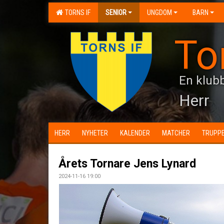
TORNS IF
SENIOR
UNGDOM
BARN
To
En klubb
Herr
HERR
NYHETER
KALENDER
MATCHER
TRUPP
Årets Tornare Jens Lynard
2024-11-16 19:00