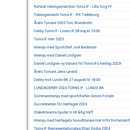
Referat träningsmatchen Torns IF - Lilla Torg FF
Träningsmatch Torns IF - IFK Trelleborg
Årets Tornare 2025 Tom Wassholm
Derby Torns If - Linero IF 28 maj kl 19:00
Torns IF Herr 2025
Intervju med Sportchef Joel Beckman
Intervju med Daniel Lindgren
Daniel Lindgren ny tränare för Torns IFs herrlag 2025!
Årets Tornare Jens Lynard
Derby mot Lunds BK 27 augusti kl 18:30
LUNDADERBY 2024 TORNS IF - LUNDS BK
Sommarintervju med sportchefen Simon Forsén
Succéstarten för Herrlaget 2024
Staketrävarna bjuder in till årlig träff
Intervju med herrlagets huvudtränare Izet inför bortamatc
Torns IF Representationslag Ettan Södra 2024