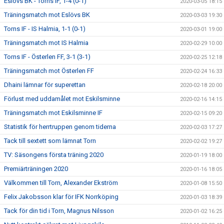
Eslövs BK - Torns IF, 1-4 (0-1)
2020-03-05 18:15
Träningsmatch mot Eslövs BK
2020-03-03 19:30
Torns IF - IS Halmia, 1-1 (0-1)
2020-03-01 19:00
Träningsmatch mot IS Halmia
2020-02-29 10:00
Torns IF - Österlen FF, 3-1 (3-1)
2020-02-25 12:18
Träningsmatch mot Österlen FF
2020-02-24 16:33
Dhaini lämnar för superettan
2020-02-18 20:00
Förlust med uddamålet mot Eskilsminne
2020-02-16 14:15
Träningsmatch mot Eskilsminne IF
2020-02-15 09:20
Statistik för herrtruppen genom tiderna
2020-02-03 17:27
Tack till sextett som lämnat Torn
2020-02-02 19:27
TV: Säsongens första träning 2020
2020-01-19 18:00
Premiärträningen 2020
2020-01-16 18:05
Välkommen till Torn, Alexander Ekström
2020-01-08 15:50
Felix Jakobsson klar för IFK Norrköping
2020-01-03 18:39
Tack för din tid i Torn, Magnus Nilsson
2020-01-02 16:25