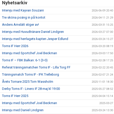
Nyhetsarkiv
Intervju med Kayvan Souzani
2026-06-09 20:40
Tre sköna poäng in på kontot
2026-04-11 21:29
Anders Arnslätt stiger av!
2026-03-31 15:25
Intervju med Huvudtränare Daniel Lindgren
2026-03-27 07:00
Intervju med herrlagets kapten Jesper Edlund
2026-03-24 15:27
Torns IF Herr 2026
2026-03-20 08:19
Intervju med Sportchef Joel Beckman
2026-03-03 17:50
Torns IF – FBK Balkan: 6-1 (3-0)
2026-02-28 17:25
Referat träningsmatchen Torns IF - Lilla Torg FF
2026-02-22 20:45
Träningsmatch Torns IF - IFK Trelleborg
2026-02-07 21:24
Årets Tornare 2025 Tom Wassholm
2025-11-01 18:30
Derby Torns If - Linero IF 28 maj kl 19:00
2025-05-27 08:52
Torns IF Herr 2025
2025-04-04 15:14
Intervju med Sportchef Joel Beckman
2025-03-27
Intervju med Daniel Lindgren
2025-03-24 13:30