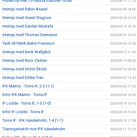
Publikfria men TV-sända matcher i Ettan
2020-06-12 17:25
Intervju med Rebin Asaad
2020-06-09 18:05
Intervju med Granit Stagova
2020-05-18 16:25
Intervju med Dardan Mustafa
2020-05-13 16:25
Intervju med Thomas Svensson
2020-05-01 16:55
Tack till Patrik Behm Fransson
2020-04-23 12:50
Intervju med Beck Wallgård
2020-04-17 11:40
Intervju med Noor Zadran
2020-04-13 08:50
Intervju med Victor Sköld
2020-04-10 09:50
Intervju med Eddie Tran
2020-04-07 13:20
IFK Malmö - Torns IF, 2-3 (1-1)
2020-03-22 17:25
Inför IFK Malmö - Torns IF
2020-03-20 16:45
IF Lödde - Torns IF, 1-3 (1-0)
2020-03-19 19:15
Inför IF Lödde - Torns IF
2020-03-18 15:50
Torns IF - IFK Hässleholm, 1-4 (1-1)
2020-03-13 17:38
Träningsmatch mot IFK Hässleholm
2020-03-11 12:10