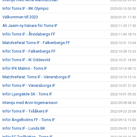
2023-02-26 23:45
Inför Torns IF - BK Olympic
2023-02-10 09:20
Välkommen till 2023
2023-01-01 17:30
Ali Jasim ny tränare för Torns IF
2022-11-29 17:30
Inför Torns IF - Åtvidabergs FF
2022-11-04 18:10
Matchreferat Torns IF - Falkenbergs FF
2022-10-31 15:04
Inför Torns IF - Falkenbergs FF
2022-10-28 15:55
Inför Torns IF - IK Oddevold
2022-10-21 18:00
Inför IFK Malmö - Torns IF
2022-10-14 08:12
Matchreferat: Torns IF - Vänersborgs IF
2022-10-10 15:16
Inför Torns IF - Vänersborgs IF
2022-10-07 21:50
Inför Ljungskile SK - Torns IF
2022-10-01 09:20
Intervju med Aron Ingemarsson
2022-09-28 08:35
Inför Torns IF - Tvååkers IF
2022-09-23 23:08
Inför Ängelholms FF - Torns IF
2022-09-16 15:00
Inför Torns IF - Lunds BK
2022-09-09 11:00
Inför FC Trollhättan - Torns IF