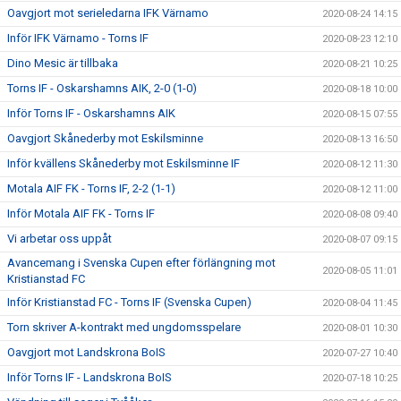
Oavgjort mot serieledarna IFK Värnamo
2020-08-24 14:15
Inför IFK Värnamo - Torns IF
2020-08-23 12:10
Dino Mesic är tillbaka
2020-08-21 10:25
Torns IF - Oskarshamns AIK, 2-0 (1-0)
2020-08-18 10:00
Inför Torns IF - Oskarshamns AIK
2020-08-15 07:55
Oavgjort Skånederby mot Eskilsminne
2020-08-13 16:50
Inför kvällens Skånederby mot Eskilsminne IF
2020-08-12 11:30
Motala AIF FK - Torns IF, 2-2 (1-1)
2020-08-12 11:00
Inför Motala AIF FK - Torns IF
2020-08-08 09:40
Vi arbetar oss uppåt
2020-08-07 09:15
Avancemang i Svenska Cupen efter förlängning mot
2020-08-05 11:01
Kristianstad FC
Inför Kristianstad FC - Torns IF (Svenska Cupen)
2020-08-04 11:45
Torn skriver A-kontrakt med ungdomsspelare
2020-08-01 10:30
Oavgjort mot Landskrona BoIS
2020-07-27 10:40
Inför Torns IF - Landskrona BoIS
2020-07-18 10:25