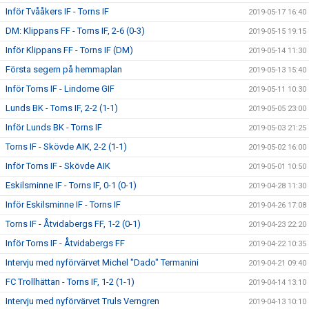
Inför Tvååkers IF - Torns IF
2019-05-17 16:40
DM: Klippans FF - Torns IF, 2-6 (0-3)
2019-05-15 19:15
Inför Klippans FF - Torns IF (DM)
2019-05-14 11:30
Första segern på hemmaplan
2019-05-13 15:40
Inför Torns IF - Lindome GIF
2019-05-11 10:30
Lunds BK - Torns IF, 2-2 (1-1)
2019-05-05 23:00
Inför Lunds BK - Torns IF
2019-05-03 21:25
Torns IF - Skövde AIK, 2-2 (1-1)
2019-05-02 16:00
Inför Torns IF - Skövde AIK
2019-05-01 10:50
Eskilsminne IF - Torns IF, 0-1 (0-1)
2019-04-28 11:30
Inför Eskilsminne IF - Torns IF
2019-04-26 17:08
Torns IF - Åtvidabergs FF, 1-2 (0-1)
2019-04-23 22:20
Inför Torns IF - Åtvidabergs FF
2019-04-22 10:35
Intervju med nyförvärvet Michel "Dado" Termanini
2019-04-21 09:40
FC Trollhättan - Torns IF, 1-2 (1-1)
2019-04-14 13:10
Intervju med nyförvärvet Truls Verngren
2019-04-13 10:10