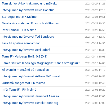
Torn skriver A-kontrakt med ung målvakt
2021-03-27 11:25
Intervju med nyförvärvet Kevin Harletun
2021-03-26 17:15
Storseger mot IFK Malmö
2021-03-24 19:51
Se alla våra matcher i Ettan och stötta oss!
2021-03-24 19:30
Inför Torns IF - IFK Malmö
2021-03-23 16:50
Intervju med nyförvärvet Ted Sandberg
2021-03-17 12:30
Tack till spelare som lämnat
2021-03-14 14:30
Intervju med nyförvärvet Axel Jidorf
2021-03-12 16:35
Torns IF - Varbergs BoIS, 0-2 (0-1)
2021-03-11 18:08
Lamin Sarr om landslagsuttagningen: "Känns otroligt kul!"
2021-03-10 14:00
Allsvenskt motstånd på Tornvallen
2021-03-09 14:10
Intervju med nyförvärvet Adham El-Youssef
2021-03-08 16:55
Uddamålsseger mot IFK Malmö
2021-03-07 12:40
Inför Torns IF - IFK Malmö
2021-03-06 10:20
Intervju med nyförvärvet Jamshed Asekzai
2021-03-04 12:05
Intervju med nyförvärvet Henrik Rossborg
2021-03-02 17:05