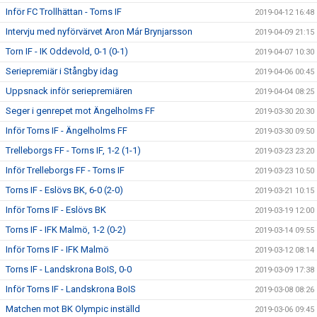
Inför FC Trollhättan - Torns IF
2019-04-12 16:48
Intervju med nyförvärvet Aron Már Brynjarsson
2019-04-09 21:15
Torn IF - IK Oddevold, 0-1 (0-1)
2019-04-07 10:30
Seriepremiär i Stångby idag
2019-04-06 00:45
Uppsnack inför seriepremiären
2019-04-04 08:25
Seger i genrepet mot Ängelholms FF
2019-03-30 20:30
Inför Torns IF - Ängelholms FF
2019-03-30 09:50
Trelleborgs FF - Torns IF, 1-2 (1-1)
2019-03-23 23:20
Inför Trelleborgs FF - Torns IF
2019-03-23 10:50
Torns IF - Eslövs BK, 6-0 (2-0)
2019-03-21 10:15
Inför Torns IF - Eslövs BK
2019-03-19 12:00
Torns IF - IFK Malmö, 1-2 (0-2)
2019-03-14 09:55
Inför Torns IF - IFK Malmö
2019-03-12 08:14
Torns IF - Landskrona BoIS, 0-0
2019-03-09 17:38
Inför Torns IF - Landskrona BoIS
2019-03-08 08:26
Matchen mot BK Olympic inställd
2019-03-06 09:45