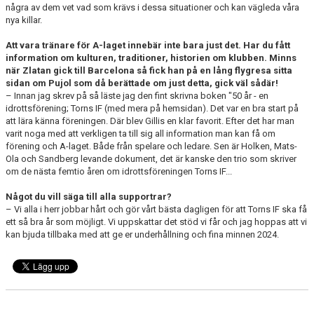
några av dem vet vad som krävs i dessa situationer och kan vägleda våra
nya killar.
Att vara tränare för A-laget innebär inte bara just det. Har du fått
information om kulturen, traditioner, historien om klubben. Minns
när Zlatan gick till Barcelona så fick han på en lång flygresa sitta
sidan om Pujol som då berättade om just detta, gick väl sådär!
– Innan jag skrev på så läste jag den fint skrivna boken "50 år - en
idrottsförening; Torns IF (med mera på hemsidan). Det var en bra start på
att lära känna föreningen. Där blev Gillis en klar favorit. Efter det har man
varit noga med att verkligen ta till sig all information man kan få om
förening och A-laget. Både från spelare och ledare. Sen är Holken, Mats-
Ola och Sandberg levande dokument, det är kanske den trio som skriver
om de nästa femtio åren om idrottsföreningen Torns IF...
Något du vill säga till alla supportrar?
– Vi alla i herr jobbar hårt och gör vårt bästa dagligen för att Torns IF ska få
ett så bra år som möjligt. Vi uppskattar det stöd vi får och jag hoppas att vi
kan bjuda tillbaka med att ge er underhållning och fina minnen 2024.