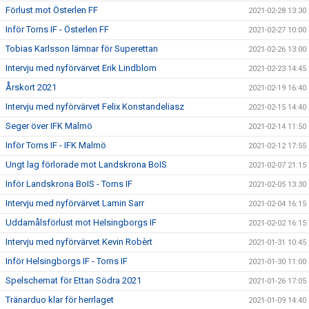
Förlust mot Österlen FF
2021-02-28 13:30
Inför Torns IF - Österlen FF
2021-02-27 10:00
Tobias Karlsson lämnar för Superettan
2021-02-26 13:00
Intervju med nyförvärvet Erik Lindblom
2021-02-23 14:45
Årskort 2021
2021-02-19 16:40
Intervju med nyförvärvet Felix Konstandeliasz
2021-02-15 14:40
Seger över IFK Malmö
2021-02-14 11:50
Inför Torns IF - IFK Malmö
2021-02-12 17:55
Ungt lag förlorade mot Landskrona BoIS
2021-02-07 21:15
Inför Landskrona BoIS - Torns IF
2021-02-05 13:30
Intervju med nyförvärvet Lamin Sarr
2021-02-04 16:15
Uddamålsförlust mot Helsingborgs IF
2021-02-02 16:15
Intervju med nyförvärvet Kevin Robèrt
2021-01-31 10:45
Inför Helsingborgs IF - Torns IF
2021-01-30 11:00
Spelschemat för Ettan Södra 2021
2021-01-26 17:05
Tränarduo klar för herrlaget
2021-01-09 14:40