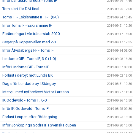
Inför Landskrona BoIS - Torns IF
2019-09-29 14:40
Torn klart för DM-final
2019-09-25 12:00
Torns IF - Eskilsminne IF, 1-1 (0-0)
2019-09-24 10:45
Inför Torns IF - Eskilsminne IF
2019-09-21 10:20
Förändringar i vår tränarstab 2020
2019-09-17 18:00
Seger på Kopparvallen med 2-1
2019-09-17 17:35
Inför Åtvidabergs FF - Torns IF
2019-09-14 09:00
Lindome GIF - Torns IF, 3-0 (1-0)
2019-09-08 15:30
Inför Lindome GIF - Torns IF
2019-09-07 09:00
Förlust i derbyt mot Lunds BK
2019-09-02 18:00
Dags för Lundaderby i Stångby
2019-08-31 10:30
Intervju med nyförvärvet Victor Larsson
2019-08-27 11:50
IK Oddevold - Torns IF, 0-0
2019-08-26 15:50
Inför IK Oddevold - Torns IF
2019-08-25 09:30
Förlust i cupen efter förlängning
2019-08-23 15:10
Inför Jönköpings Södra IF i Svenska cupen
2019-08-20 15:00