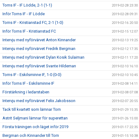
Torns IF - IF Lödde, 2-1 (1-1)
2019-02-28 23:30
Inför Torns IF - IF Lödde
2019-02-28 09:31
Torns IF - Kristianstad FC, 2-1 (1-0)
2019-02-16 20:50
Inför Torns IF - Kristianstad FC
2019-02-15 12:07
Intervju med nyförvärvet Anton Kinnander
2019-02-13 19:25
Intervju med nyförvärvet Fredrik Bergman
2019-02-12 17:35
Intervju med nyförvärvet Dylan Kosik Sulaiman
2019-02-11 17:20
Intervju med nyförvärvet Svante Hildeman
2019-02-10 16:10
Torns IF - Eskilsminne IF, 1-0 (0-0)
2019-02-10 10:45
Inför Torns IF - Eskilsminne IF
2019-02-08 14:11
Förstärkning i ledarstaben
2019-02-08 07:08
Intervju med nyförvärvet Felix Jakobsson
2019-02-07 20:55
Tack till kvartett som lämnar Torn
2019-01-29 15:35
Astrit Seljmani lämnar för superettan
2019-01-26 15:00
Första träningen och läget inför 2019
2019-01-17 22:35
Bergman och Kinnander till Torn
2019-01-15 10:38