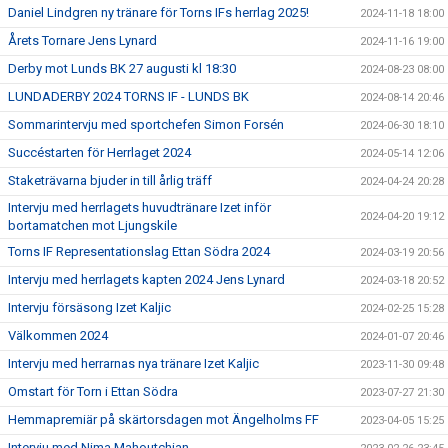
Daniel Lindgren ny tränare för Torns IFs herrlag 2025!
2024-11-18 18:00
Årets Tornare Jens Lynard
2024-11-16 19:00
Derby mot Lunds BK 27 augusti kl 18:30
2024-08-23 08:00
LUNDADERBY 2024 TORNS IF - LUNDS BK
2024-08-14 20:46
Sommarintervju med sportchefen Simon Forsén
2024-06-30 18:10
Succéstarten för Herrlaget 2024
2024-05-14 12:06
Staketrävarna bjuder in till årlig träff
2024-04-24 20:28
Intervju med herrlagets huvudtränare Izet inför
2024-04-20 19:12
bortamatchen mot Ljungskile
Torns IF Representationslag Ettan Södra 2024
2024-03-19 20:56
Intervju med herrlagets kapten 2024 Jens Lynard
2024-03-18 20:52
Intervju försäsong Izet Kaljic
2024-02-25 15:28
Välkommen 2024
2024-01-07 20:46
Intervju med herrarnas nya tränare Izet Kaljic
2023-11-30 09:48
Omstart för Torn i Ettan Södra
2023-07-27 21:30
Hemmapremiär på skärtorsdagen mot Ängelholms FF
2023-04-05 15:25
Intervju med Nima Mahoutchian