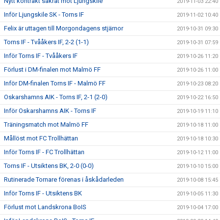
Nytt kontrakt säkrat mot Ljungskile
2019-11-03 22:40
Inför Ljungskile SK - Torns IF
2019-11-02 10:40
Felix är uttagen till Morgondagens stjärnor
2019-10-31 09:30
Torns IF - Tvååkers IF, 2-2 (1-1)
2019-10-31 07:59
Inför Torns IF - Tvååkers IF
2019-10-26 11:20
Förlust i DM-finalen mot Malmö FF
2019-10-26 11:00
Inför DM-finalen Torns IF - Malmö FF
2019-10-23 08:20
Oskarshamns AIK - Torns IF, 2-1 (2-0)
2019-10-22 16:50
Inför Oskarshamns AIK - Torns IF
2019-10-19 11:10
Träningsmatch mot Malmö FF
2019-10-18 11:00
Mållöst mot FC Trollhättan
2019-10-18 10:30
Inför Torns IF - FC Trollhättan
2019-10-12 11:00
Torns IF - Utsiktens BK, 2-0 (0-0)
2019-10-10 15:00
Rutinerade Tornare förenas i åskådarleden
2019-10-08 15:45
Inför Torns IF - Utsiktens BK
2019-10-05 11:30
Förlust mot Landskrona BoIS
2019-10-04 17:00