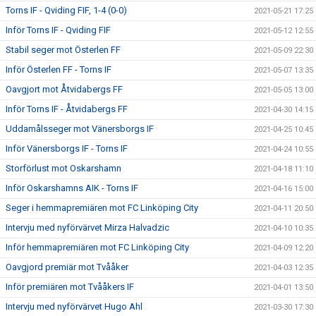
Torns IF - Qviding FIF, 1-4 (0-0)
2021-05-21 17:25
Inför Torns IF - Qviding FIF
2021-05-12 12:55
Stabil seger mot Österlen FF
2021-05-09 22:30
Inför Österlen FF - Torns IF
2021-05-07 13:35
Oavgjort mot Åtvidabergs FF
2021-05-05 13:00
Inför Torns IF - Åtvidabergs FF
2021-04-30 14:15
Uddamålsseger mot Vänersborgs IF
2021-04-25 10:45
Inför Vänersborgs IF - Torns IF
2021-04-24 10:55
Storförlust mot Oskarshamn
2021-04-18 11:10
Inför Oskarshamns AIK - Torns IF
2021-04-16 15:00
Seger i hemmapremiären mot FC Linköping City
2021-04-11 20:50
Intervju med nyförvärvet Mirza Halvadzic
2021-04-10 10:35
Inför hemmapremiären mot FC Linköping City
2021-04-09 12:20
Oavgjord premiär mot Tvååker
2021-04-03 12:35
Inför premiären mot Tvååkers IF
2021-04-01 13:50
Intervju med nyförvärvet Hugo Ahl
2021-03-30 17:30