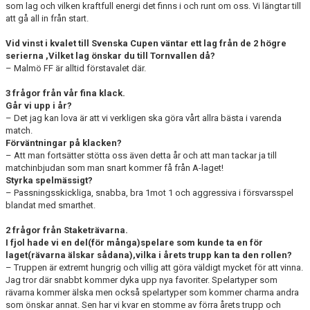
som lag och vilken kraftfull energi det finns i och runt om oss. Vi längtar till
att gå all in från start.
Vid vinst i kvalet till Svenska Cupen väntar ett lag från de 2 högre
serierna ,Vilket lag önskar du till Tornvallen då?
– Malmö FF är alltid förstavalet där.
3 frågor från vår fina klack.
Går vi upp i år?
– Det jag kan lova är att vi verkligen ska göra vårt allra bästa i varenda
match.
Förväntningar på klacken?
– Att man fortsätter stötta oss även detta år och att man tackar ja till
matchinbjudan som man snart kommer få från A-laget!
Styrka spelmässigt?
– Passningsskickliga, snabba, bra 1mot 1 och aggressiva i försvarsspel
blandat med smarthet.
2 frågor från Staketrävarna.
I fjol hade vi en del(för många)spelare som kunde ta en för
laget(rävarna älskar sådana),vilka i årets trupp kan ta den rollen?
– Truppen är extremt hungrig och villig att göra väldigt mycket för att vinna.
Jag tror där snabbt kommer dyka upp nya favoriter. Spelartyper som
rävarna kommer älska men också spelartyper som kommer charma andra
som önskar annat. Sen har vi kvar en stomme av förra årets trupp och