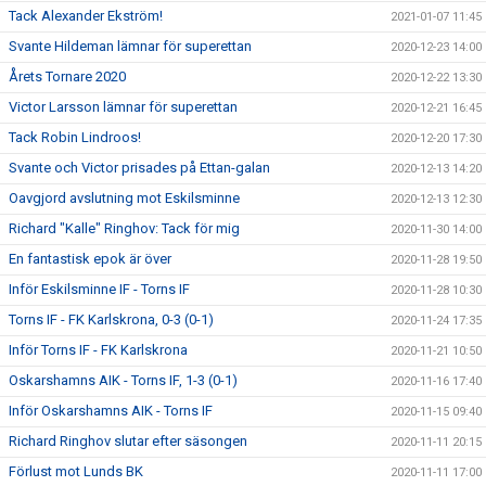
Tack Alexander Ekström!
2021-01-07 11:45
Svante Hildeman lämnar för superettan
2020-12-23 14:00
Årets Tornare 2020
2020-12-22 13:30
Victor Larsson lämnar för superettan
2020-12-21 16:45
Tack Robin Lindroos!
2020-12-20 17:30
Svante och Victor prisades på Ettan-galan
2020-12-13 14:20
Oavgjord avslutning mot Eskilsminne
2020-12-13 12:30
Richard "Kalle" Ringhov: Tack för mig
2020-11-30 14:00
En fantastisk epok är över
2020-11-28 19:50
Inför Eskilsminne IF - Torns IF
2020-11-28 10:30
Torns IF - FK Karlskrona, 0-3 (0-1)
2020-11-24 17:35
Inför Torns IF - FK Karlskrona
2020-11-21 10:50
Oskarshamns AIK - Torns IF, 1-3 (0-1)
2020-11-16 17:40
Inför Oskarshamns AIK - Torns IF
2020-11-15 09:40
Richard Ringhov slutar efter säsongen
2020-11-11 20:15
Förlust mot Lunds BK
2020-11-11 17:00