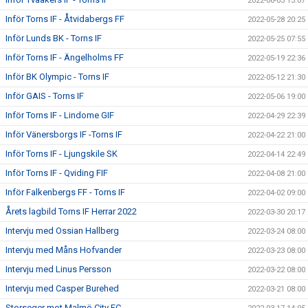
2022-06-03 13:07
Inför Torns IF - Åtvidabergs FF
2022-05-28 20:25
Inför Lunds BK - Torns IF
2022-05-25 07:55
Inför Torns IF - Ängelholms FF
2022-05-19 22:36
Inför BK Olympic - Torns IF
2022-05-12 21:30
Inför GAIS - Torns IF
2022-05-06 19:00
Inför Torns IF - Lindome GIF
2022-04-29 22:39
Inför Vänersborgs IF -Torns IF
2022-04-22 21:00
Inför Torns IF - Ljungskile SK
2022-04-14 22:49
Inför Torns IF - Qviding FIF
2022-04-08 21:00
Inför Falkenbergs FF - Torns IF
2022-04-02 09:00
Årets lagbild Torns IF Herrar 2022
2022-03-30 20:17
Intervju med Ossian Hallberg
2022-03-24 08:00
Intervju med Måns Hofvander
2022-03-23 08:00
Intervju med Linus Persson
2022-03-22 08:00
Intervju med Casper Burehed
2022-03-21 08:00
Storseger mot Malmö City FC