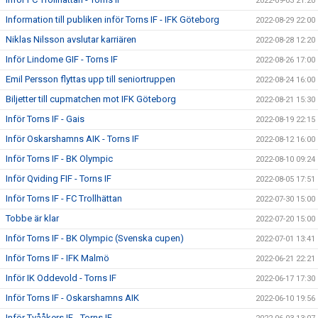
2022-09-03 21:20
Information till publiken inför Torns IF - IFK Göteborg
2022-08-29 22:00
Niklas Nilsson avslutar karriären
2022-08-28 12:20
Inför Lindome GIF - Torns IF
2022-08-26 17:00
Emil Persson flyttas upp till seniortruppen
2022-08-24 16:00
Biljetter till cupmatchen mot IFK Göteborg
2022-08-21 15:30
Inför Torns IF - Gais
2022-08-19 22:15
Inför Oskarshamns AIK - Torns IF
2022-08-12 16:00
Inför Torns IF - BK Olympic
2022-08-10 09:24
Inför Qviding FIF - Torns IF
2022-08-05 17:51
Inför Torns IF - FC Trollhättan
2022-07-30 15:00
Tobbe är klar
2022-07-20 15:00
Inför Torns IF - BK Olympic (Svenska cupen)
2022-07-01 13:41
Inför Torns IF - IFK Malmö
2022-06-21 22:21
Inför IK Oddevold - Torns IF
2022-06-17 17:30
Inför Torns IF - Oskarshamns AIK
2022-06-10 19:56
Inför Tvååkers IF - Torns IF