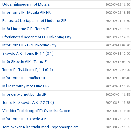
Uddamålsseger mot Motala
2020-09-28 16:30
Inför Torns IF - Motala AIF FK
2020-09-25 18:45
Förlust på bortaplan mot Lindome GIF
2020-09-24 13:30
Inför Lindome GIF - Torns IF
2020-09-23 11:35
Efterlängtad seger mot FC Linköping City
2020-09-20 14:25
Inför Torns IF - FC Linköping City
2020-09-19 09:20
Skövde AIK - Torns IF, 1-1 (0-1)
2020-09-14 17:00
Inför Skövde AIK - Torns IF
2020-09-12 09:19
Torns IF - Tvååkers IF, 1-1 (0-1)
2020-09-06 21:50
Inför Torns IF - Tvååkers IF
2020-09-05 08:40
Mållöst derby mot Lunds BK
2020-09-04 13:25
Inför derbyt mot Lunds BK
2020-09-01 16:45
Torns IF - Skövde AIK, 2-2 (1-0)
2020-08-31 13:38
Vi möter Trelleborgs FF i Svenska Cupen
2020-08-28 18:38
Inför Torns IF - Skövde AIK
2020-08-28 12:55
Torn skriver A-kontrakt med ungdomsspelare
2020-08-25 19:15