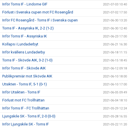
Inför Torns IF - Lindome GIF
2021-07-03 10:40
Förlust i Svenska cupen mot FC Rosengård
2021-07-02 17:50
Inför FC Rosengård - Torns IF i Svenska cupen
2021-06-30 13:20
Torns IF - Assyriska IK, 2-2 (1-2)
2021-06-30 12:40
Inför Torns IF - Assyriska IK
2021-06-23 17:00
Kollaps i Lundaderbyt
2021-06-21 16:30
Inför kvällens Lundaderby
2021-06-18 11:15
Torns IF - Skövde AIK, 3-2 (1-0)
2021-06-15 18:45
Inför Torns IF - Skövde AIK
2021-06-12 09:18
Publikpremiär mot Skövde AIK
2021-06-10 18:00
Utsikten - Torns IF, 5-1 (0-1)
2021-06-10 17:00
Inför Utsikten - Torns IF
2021-06-05 09:49
Förlust mot FC Trollhättan
2021-06-04 18:10
Inför Torns IF - FC Trollhättan
2021-05-29 12:24
Ljungskile SK - Torns IF, 2-0 (0-0)
2021-05-28 16:55
Inför Ljungskile SK - Torns IF
2021-05-22 11:20