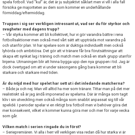
spela fotboll. Vad "kul" är, det är ju subjektivt såklart men vi vill i alla fall
försöka ge majoriteten av dem som kommer en underhållande
förmiddag/eftermiddag.
Truppen i sig ser verkligen intressant ut, vad ser du för styrkor och
svagheter med dagens trupp?
– Vår styrka kommer att bli kollektivet, hur vi gör varandra bättre i rena
fotbollsaktioner men också med vårt sätt att uppträda mot varandra på
och utanför plan. Vi har spelare som är duktiga individuellt men också
lyhörda och ambitiösa. Det gör att vi tränare får bra förutsättningar att
skapa ett synkat lag i träning och match men också en stark grupp utanför
linjerna. Utmaningen blir att hinna bygga upp den nya gruppen i tid. Jag är
dock övertygad om att vi under säsongens gång bara kommer att bli
starkare och starkare med tiden.
Är du nöjd med hur spelet har sett ut i det inledande matcherna?
– Både ja och nej. Man vill alltid ha mer som tränare. Tittar man på det mer
realistiskt så är jag ändå imponerad av spelarna. Där är många som tagit
kliv i sin utveckling men också många som snabbt anpassat sig till vår
spelidé. I perioder spelar vi en riktigt bra fotboll men vi behöver göra det
mer konsekvent, vilket vi kommer kunna göra mer och mer för varje vecka
som går.
Vilken match i serien ringade du in först?
– Seriepremiären. Vi alla i herr vill verkligen visa redan då hur starka vi är