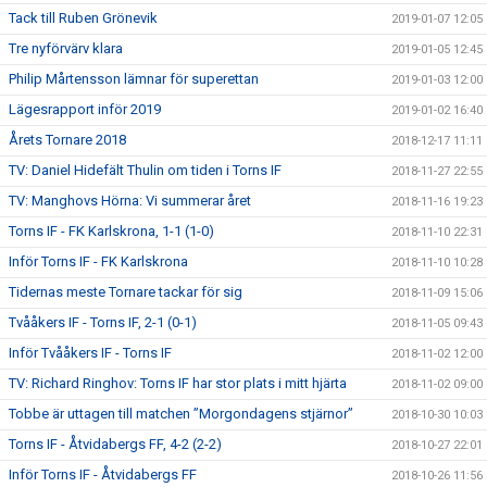
Tack till Ruben Grönevik
2019-01-07 12:05
Tre nyförvärv klara
2019-01-05 12:45
Philip Mårtensson lämnar för superettan
2019-01-03 12:00
Lägesrapport inför 2019
2019-01-02 16:40
Årets Tornare 2018
2018-12-17 11:11
TV: Daniel Hidefält Thulin om tiden i Torns IF
2018-11-27 22:55
TV: Manghovs Hörna: Vi summerar året
2018-11-16 19:23
Torns IF - FK Karlskrona, 1-1 (1-0)
2018-11-10 22:31
Inför Torns IF - FK Karlskrona
2018-11-10 10:28
Tidernas meste Tornare tackar för sig
2018-11-09 15:06
Tvååkers IF - Torns IF, 2-1 (0-1)
2018-11-05 09:43
Inför Tvååkers IF - Torns IF
2018-11-02 12:00
TV: Richard Ringhov: Torns IF har stor plats i mitt hjärta
2018-11-02 09:00
Tobbe är uttagen till matchen ”Morgondagens stjärnor”
2018-10-30 10:03
Torns IF - Åtvidabergs FF, 4-2 (2-2)
2018-10-27 22:01
Inför Torns IF - Åtvidabergs FF
2018-10-26 11:56