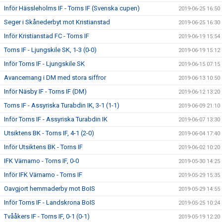
Inför Hässleholms IF - Torns IF (Svenska cupen)
2019-06-25 16:50
Seger i Skånederbyt mot Kristianstad
2019-06-25 16:30
Inför Kristianstad FC - Torns IF
2019-06-19 15:54
Torns IF - Ljungskile SK, 1-3 (0-0)
2019-06-19 15:12
Inför Torns IF - Ljungskile SK
2019-06-15 07:15
Avancemang i DM med stora siffror
2019-06-13 10:50
Inför Näsby IF - Torns IF (DM)
2019-06-12 13:20
Torns IF - Assyriska Turabdin IK, 3-1 (1-1)
2019-06-09 21:10
Inför Torns IF - Assyriska Turabdin IK
2019-06-07 13:30
Utsiktens BK - Torns IF, 4-1 (2-0)
2019-06-04 17:40
Inför Utsiktens BK - Torns IF
2019-06-02 10:20
IFK Värnamo - Torns IF, 0-0
2019-05-30 14:25
Inför IFK Värnamo - Torns IF
2019-05-29 15:35
Oavgjort hemmaderby mot BoIS
2019-05-29 14:55
Inför Torns IF - Landskrona BoIS
2019-05-25 10:24
Tvååkers IF - Torns IF, 0-1 (0-1)
2019-05-19 12:20