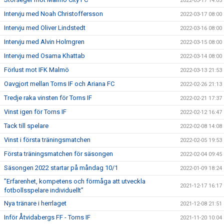
2022-03-17 14:05
Intervju med Noah Christoffersson
2022-03-17 08:00
Intervju med Oliver Lindstedt
2022-03-16 08:00
Intervju med Alvin Holmgren
2022-03-15 08:00
Intervju med Osama Khattab
2022-03-14 08:00
Förlust mot IFK Malmö
2022-03-13 21:53
Oavgjort mellan Torns IF och Ariana FC
2022-02-26 21:13
Tredje raka vinsten för Torns IF
2022-02-21 17:37
Vinst igen för Torns IF
2022-02-12 16:47
Tack till spelare
2022-02-08 14:08
Vinst i första träningsmatchen
2022-02-05 19:53
Första träningsmatchen för säsongen
2022-02-04 09:45
Säsongen 2022 startar på måndag 10/1
2022-01-09 18:24
”Erfarenhet, kompetens och förmåga att utveckla
2021-12-17 16:17
fotbollsspelare individuellt”
Nya tränare i herrlaget
2021-12-08 21:51
Inför Åtvidabergs FF - Torns IF
2021-11-20 10:04