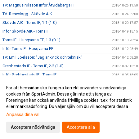
TV: Magnus Nilsson inför Åtvidabergs FF
2018-10-26 11:50
TV: Resevlogg - Skövde AIK
2018-10-24 09:00
Skövde AIK - Torns IF, 1-1 (1-0)
2018-10-20 17:57
Inför Skövde AIK - Torns IF
2018-10-19 15:15
Torns IF - Husqvarna FF, 1-3 (0-1)
2018-10-13 20:24
Inför Torns IF - Husqvarna FF
2018-10-12 08:49
TV: Emil Joelsson: "Jag är kvick och teknisk"
2018-10-12 08:20
Grebbestads IF - Torns IF, 2-2 (1-0)
2018-10-07 13:18
Inför Grebbestads IF - Torns IF
2018-10-05 18:05
Torns IF - Kristianstad FC, 0-1 (0-0)
2018-09-29 22:50
För att hemsidan ska fungera korrekt använder vi nödvändiga
Inför Torns IF - Kristianstad FC
2018-09-29 10:45
cookies från SportAdmin. Dessa går inte att stänga av.
Föreningen kan också använda frivilliga cookies, t.ex. för statistik
TV: Patrik Östlund om att vara tillbaka på Stångby IP
2018-09-27 20:33
eller marknadsföring. Du väljer själv om du vill acceptera dessa.
TV: Richard Ringhov inför Torns IF - Kristianstad FC
2018-09-27 20:25
Anpassa dina val
Oskarshamns AIK - Torns IF, 1-0 (0-0)
2018-09-25 12:45
Inför Oskarshamns AIK – Torns IF
Acceptera nödvändiga
Acceptera alla
2018-09-21 15:23
TV: Niklas Nilsson inför Oskarshamns AIK
2018-09-21 15:21