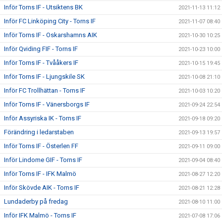
Inför Torns IF - Utsiktens BK
2021-11-13 11:12
Inför FC Linköping City - Torns IF
2021-11-07 08:40
Inför Torns IF - Oskarshamns AIK
2021-10-30 10:25
Inför Qviding FIF - Torns IF
2021-10-23 10:00
Inför Torns IF - Tvååkers IF
2021-10-15 19:45
Inför Torns IF - Ljungskile SK
2021-10-08 21:10
Inför FC Trollhättan - Torns IF
2021-10-03 10:20
Inför Torns IF - Vänersborgs IF
2021-09-24 22:54
Inför Assyriska IK - Torns IF
2021-09-18 09:20
Förändring i ledarstaben
2021-09-13 19:57
Inför Torns IF - Österlen FF
2021-09-11 09:00
Inför Lindome GIF - Torns IF
2021-09-04 08:40
Inför Torns IF - IFK Malmö
2021-08-27 12:20
Inför Skövde AIK - Torns IF
2021-08-21 12:28
Lundaderby på fredag
2021-08-10 11:00
Inför IFK Malmö - Torns IF
2021-07-08 17:06