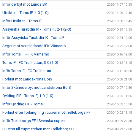
Inför derbyt mot Lunds BK
2020-11-07 10:55
Utsikten - Torns IF, 4-0 (1-0)
2020-11-06 12:45
Inför Utsikten - Torns IF
2020-10-30 16:45
Assyriska Turabdin IK - Torns IF, 2-1 (2-0)
2020-10-29 13:55
Inför Assyriska Turabdin IK - Torns IF
2020-10-24 10:00
Seger mot serieledande IFK Värnamo
2020-10-22 12:00
Inför Torns IF - IFK Värnamo
2020-10-16 19:00
Torns IF - FC Trollhättan, 3-0 (1-0)
2020-10-12 16:15
Inför Torns IF - FC Trollhättan
2020-10-11 08:50
Förlust mot Landskrona BoIS
2020-10-08 21:00
Inför Skånederbyt mot Landskrona BoIS
2020-10-07 10:50
Qviding FIF - Torns IF, 1-0 (1-0)
2020-10-05 11:55
Inför Qviding FIF - Torns IF
2020-10-03 10:30
Förlust efter förlängning i cupen mot Trelleborgs FF
2020-10-02 18:15
Inför Trelleborgs FF i Svenska cupen
2020-09-29 22:30
Biljetter till cupmatchen mot Trelleborgs FF
2020-09-29 12:00