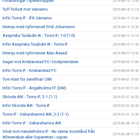
Förändringar i spelartruppen
2019-08-19 12:00
Tuff förlust mot Värnamo
2019-08-18 12:10
Inför Torns IF - IFK Värnamo
2019-08-17 10:30
Intervju med nyförvärvet Emil Johansson
2019-08-14 15:30
Assyriska Turabdin IK - Torns IF, 1-0 (1-0)
2019-08-12 16:15
Inför Assyriska Turabdin IK - Torns IF
2019-08-10 11:35
Intervju med nyförvärvet Alan Asaad
2019-08-07 12:45
Seger mot Kristianstad FC i höstpremiären
2019-08-05 17:00
Inför Torns IF - Kristianstad FC
2019-08-04 09:30
Torn klart för semifinal i DM
2019-08-01 10:05
Inför Torns IF - Ängelholms FF (DM)
2019-07-30 11:05
Skövde AIK - Torns IF, 2-1 (1-1)
2019-07-07 16:25
Inför Skövde AIK - Torns IF
2019-07-02 22:40
Torns IF - Oskarshamns AIK, 2-2 (1-1)
2019-07-01 15:30
Inför Torns IF - Oskarshamns AIK
2019-06-28 14:10
Vinst mot Hässleholms IF - Nu väntar motstånd från
2019-06-28 11:15
Allsvenskan eller Superettan i cupen