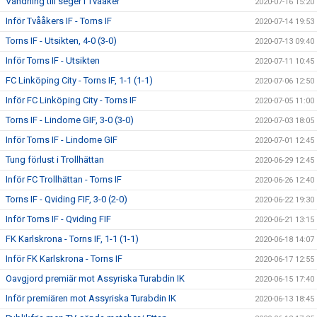
Vändning till seger i Tvååker
2020-07-16 15:20
Inför Tvååkers IF - Torns IF
2020-07-14 19:53
Torns IF - Utsikten, 4-0 (3-0)
2020-07-13 09:40
Inför Torns IF - Utsikten
2020-07-11 10:45
FC Linköping City - Torns IF, 1-1 (1-1)
2020-07-06 12:50
Inför FC Linköping City - Torns IF
2020-07-05 11:00
Torns IF - Lindome GIF, 3-0 (3-0)
2020-07-03 18:05
Inför Torns IF - Lindome GIF
2020-07-01 12:45
Tung förlust i Trollhättan
2020-06-29 12:45
Inför FC Trollhättan - Torns IF
2020-06-26 12:40
Torns IF - Qviding FIF, 3-0 (2-0)
2020-06-22 19:30
Inför Torns IF - Qviding FIF
2020-06-21 13:15
FK Karlskrona - Torns IF, 1-1 (1-1)
2020-06-18 14:07
Inför FK Karlskrona - Torns IF
2020-06-17 12:55
Oavgjord premiär mot Assyriska Turabdin IK
2020-06-15 17:40
Inför premiären mot Assyriska Turabdin IK
2020-06-13 18:45