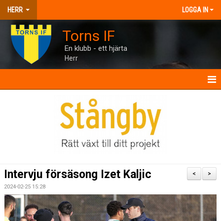
HERR
LOGGA IN
Torns IF
En klubb - ett hjärta
Herr
HERR
NYHETER
KALENDER
MATCHER
Intervju försäsong Izet Kaljic
<
>
TRUPPEN
2024-02-25 15:28
BILDGALLERI