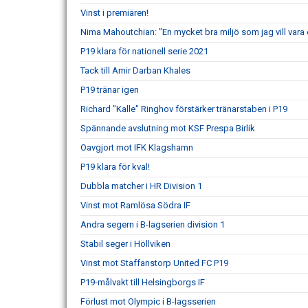
Vinst i premiären!
Nima Mahoutchian: "En mycket bra miljö som jag vill vara 
P19 klara för nationell serie 2021
Tack till Amir Darban Khales
P19 tränar igen
Richard "Kalle" Ringhov förstärker tränarstaben i P19
Spännande avslutning mot KSF Prespa Birlik
Oavgjort mot IFK Klagshamn
P19 klara för kval!
Dubbla matcher i HR Division 1
Vinst mot Ramlösa Södra IF
Andra segern i B-lagserien division 1
Stabil seger i Höllviken
Vinst mot Staffanstorp United FC P19
P19-målvakt till Helsingborgs IF
Förlust mot Olympic i B-lagsserien