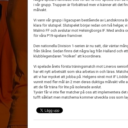
i vår grupp. Truppen är förbättrad men vi känner att det finn
målvakt.
Vi vann vår grupp i ligacupen bestående av Landskrona B
klara för slutspel. Slutspelet börjar redan om två helger
Malmö FF och avslutar mot Helsingborgs IF. Med andra or
för våra P19-spelare framöver.
Den nationella Division 1-serien är nu satt, där väntar mån
från Skåne. Sedan finns det några lag från Halland och ett 
klubblegendaren "Holken" att koordinera.
Vi spelade årets första träningsmatch mot Lineros seniorl
har ett nytt arbetsätt som ska arbetas in och läras. Matchen
att vi har mycket att jobba på. Helgens vinst mot IF Lödde
vunnit med fler mål än 2 men deras duktiga målvakt ville 
att de får träna för lite på isolerade avslut.
Tyvärr får vi inte fler matcher på oss att implementera det
tufft såklart men matcherna kommer utveckla oss som lag