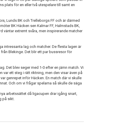
s plats för en eller två utespelare till samt en
ois, Lunds BK och Trelleborgs FF och är därmed
, vi möter BK Häcken sen Kalmar FF, Halmstads BK,
d väntar extremt svåra, men inspirerande matcher
ga intressanta lag och matcher. De flesta lagen är
från Blekinge. Det blir ett par bussresor för
ag. Det blev seger med 1-0 efter en jämn match. Vi
 var ett steg i rätt riktning, men den visar även på
 var genrepet inför Häcken. En match där vi skulle
annat. Och om vi frågar spelarna så skulle de säga
 nya arbetssättet då ligacupen drar igång snart,
 på sikt.