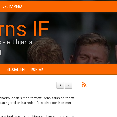
VEO KAMERA
rns IF
 - ett hjärta
1
N
BILDGALLERI
KONTAKT
<
>
narkollegan Simon fortsatt Torns satsning för att
 Träningsmiljön har redan förstärkts och kommer
r vi tagit in ett par duktiga spelare som passar in