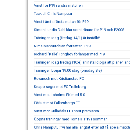
Vinst för P19 i andra matchen
Tack till Chris Namputu
Vinst i årets första match för P19
Simon Lundin Dahl klar som tränare för P19 och P2008
Träningen idag (fredag 14/1) är inställd!
Nima Mahoutchian fortsätter i P19
Richard "Kalle" Ringhov förlänger med P19
Träningen idag fredag (10:e) är inställd pga att planen är 
Träningen börjar 19:00 idag (onsdag 8:e)
Revansch mot Kristianstad FC
Knapp seger mot FC Trelleborg
Vinst mot Laholms FK med 5-0
Förlust mot Falkenbergs FF
Vinst mot Kulladals FF i höst premiären
Öppna träningar med Torns IF P19 i sommar
Chris Namputu: "Vi har alla längtat efter att få spela mat