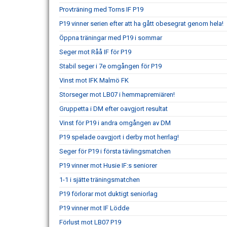
Provträning med Torns IF P19
P19 vinner serien efter att ha gått obesegrat genom hela!
Öppna träningar med P19 i sommar
Seger mot Råå IF för P19
Stabil seger i 7e omgången för P19
Vinst mot IFK Malmö FK
Storseger mot LB07 i hemmapremiären!
Gruppetta i DM efter oavgjort resultat
Vinst för P19 i andra omgången av DM
P19 spelade oavgjort i derby mot herrlag!
Seger för P19 i första tävlingsmatchen
P19 vinner mot Husie IF:s seniorer
1-1 i sjätte träningsmatchen
P19 förlorar mot duktigt seniorlag
P19 vinner mot IF Lödde
Förlust mot LB07 P19