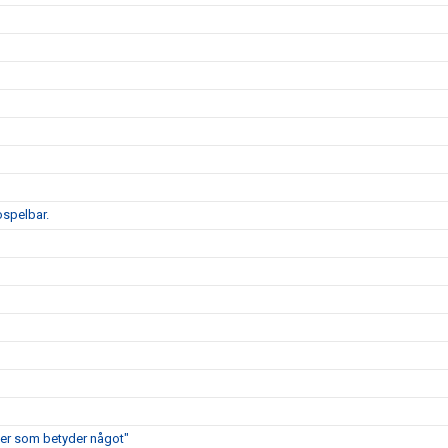
ospelbar.
cher som betyder något"