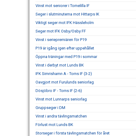
Vinst mot seniorer i Tomelilla IF
Seger i slutminuterna mot Hittarps IK
Viktigt seger mot IFK Hässleholm
Seger mot IFK Osby/Osby FF
Vinst i seriepremiären för P19
P19 är igång igen efter uppehållet
Öppna träningar med P19 i sommar
Vinst i derbyt mot Lunds BK
IFK Simrishamn A - Torns IF (3-2)
Oavgjort mot Furulunds seniorlag
Dösjöbro IF - Torns IF (2-6)
Vinst mot Lunnarps seniorlag
Gruppseger i DM
Vinst i andra tävlingsmatchen
Förlust mot Lunds BK
Storseger i första tävlingsmatchen för året