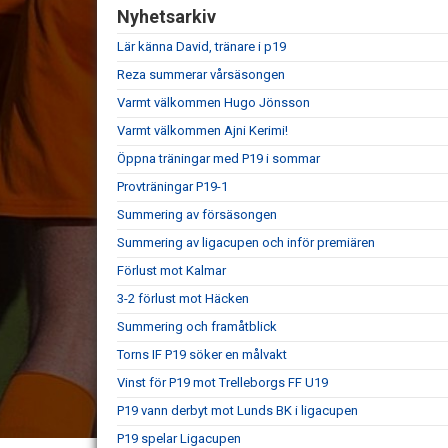
Nyhetsarkiv
Lär känna David, tränare i p19
Reza summerar vårsäsongen
Varmt välkommen Hugo Jönsson
Varmt välkommen Ajni Kerimi!
Öppna träningar med P19 i sommar
Provträningar P19-1
Summering av försäsongen
Summering av ligacupen och inför premiären
Förlust mot Kalmar
3-2 förlust mot Häcken
Summering och framåtblick
Torns IF P19 söker en målvakt
Vinst för P19 mot Trelleborgs FF U19
P19 vann derbyt mot Lunds BK i ligacupen
P19 spelar Ligacupen