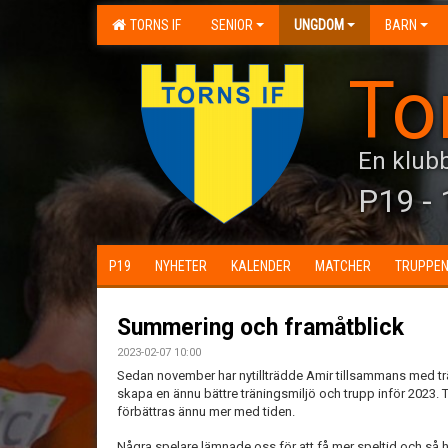
TORNS IF
SENIOR
UNGDOM
BARN
To
En klubb
P19 - 
P19
NYHETER
KALENDER
MATCHER
TRUPPE
Summering och framåtblick
2023-02-07 10:00
Sedan november har nytillträdde Amir tillsammans med trä
skapa en ännu bättre träningsmiljö och trupp inför 2023.
förbättras ännu mer med tiden.
Några spelare lämnade oss för att få mer speltid och så ha