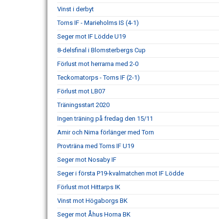
Vinst i derbyt
Torns IF - Marieholms IS (4-1)
Seger mot IF Lödde U19
8-delsfinal i Blomsterbergs Cup
Förlust mot herrarna med 2-0
Teckomatorps - Torns IF (2-1)
Förlust mot LB07
Träningsstart 2020
Ingen träning på fredag den 15/11
Amir och Nima förlänger med Torn
Provträna med Torns IF U19
Seger mot Nosaby IF
Seger i första P19-kvalmatchen mot IF Lödde
Förlust mot Hittarps IK
Vinst mot Högaborgs BK
Seger mot Åhus Horna BK