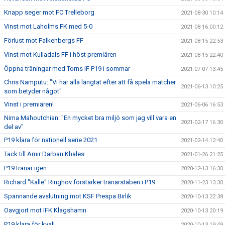
Knapp seger mot FC Trelleborg
2021-08-30 10:14
Vinst mot Laholms FK med 5-0
2021-08-16 00:12
Förlust mot Falkenbergs FF
2021-08-15 22:53
Vinst mot Kulladals FF i höst premiären
2021-08-15 22:40
Öppna träningar med Torns IF P19 i sommar
2021-07-07 13:45
Chris Namputu: "Vi har alla längtat efter att få spela matcher
2021-06-13 10:25
som betyder något"
Vinst i premiären!
2021-06-06 16:53
Nima Mahoutchian: "En mycket bra miljö som jag vill vara en
2021-02-17 16:30
del av"
P19 klara för nationell serie 2021
2021-02-14 12:40
Tack till Amir Darban Khales
2021-01-26 21:25
P19 tränar igen
2020-12-13 16:30
Richard "Kalle" Ringhov förstärker tränarstaben i P19
2020-11-23 13:30
Spännande avslutning mot KSF Prespa Birlik
2020-10-13 22:38
Oavgjort mot IFK Klagshamn
2020-10-13 20:19
P19 klara för kval!
2020-10-13 19:49