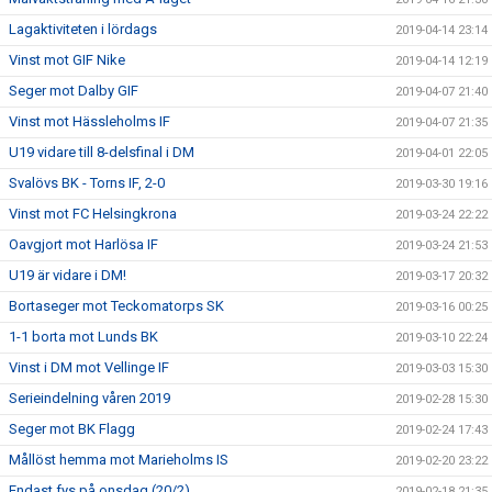
Lagaktiviteten i lördags
2019-04-14 23:14
Vinst mot GIF Nike
2019-04-14 12:19
Seger mot Dalby GIF
2019-04-07 21:40
Vinst mot Hässleholms IF
2019-04-07 21:35
U19 vidare till 8-delsfinal i DM
2019-04-01 22:05
Svalövs BK - Torns IF, 2-0
2019-03-30 19:16
Vinst mot FC Helsingkrona
2019-03-24 22:22
Oavgjort mot Harlösa IF
2019-03-24 21:53
U19 är vidare i DM!
2019-03-17 20:32
Bortaseger mot Teckomatorps SK
2019-03-16 00:25
1-1 borta mot Lunds BK
2019-03-10 22:24
Vinst i DM mot Vellinge IF
2019-03-03 15:30
Serieindelning våren 2019
2019-02-28 15:30
Seger mot BK Flagg
2019-02-24 17:43
Mållöst hemma mot Marieholms IS
2019-02-20 23:22
Endast fys på onsdag (20/2)
2019-02-18 21:35