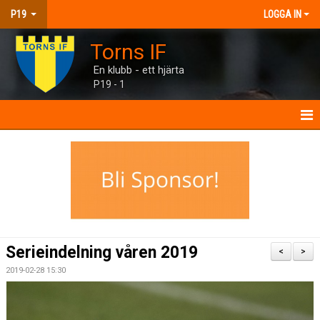
P19
LOGGA IN
Torns IF
En klubb - ett hjärta
P19 - 1
P19
NYHETER
KALENDER
MATCHER
Serieindelning våren 2019
<
>
TRUPPEN
2019-02-28 15:30
BILDGALLERI