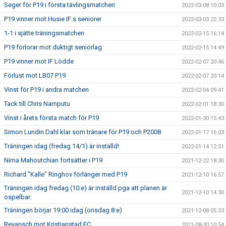
Seger för P19 i första tävlingsmatchen
2022-03-08 10:03
P19 vinner mot Husie IF:s seniorer
2022-03-03 22:33
1-1 i sjätte träningsmatchen
2022-02-15 16:14
P19 förlorar mot duktigt seniorlag
2022-02-15 14:49
P19 vinner mot IF Lödde
2022-02-07 20:46
Förlust mot LB07 P19
2022-02-07 20:14
Vinst för P19 i andra matchen
2022-02-04 09:41
Tack till Chris Namputu
2022-02-01 18:30
Vinst i årets första match för P19
2022-01-30 15:43
Simon Lundin Dahl klar som tränare för P19 och P2008
2022-01-17 16:03
Träningen idag (fredag 14/1) är inställd!
2022-01-14 12:51
Nima Mahoutchian fortsätter i P19
2021-12-22 18:30
Richard "Kalle" Ringhov förlänger med P19
2021-12-10 16:57
Träningen idag fredag (10:e) är inställd pga att planen är
2021-12-10 14:30
ospelbar.
Träningen börjar 19:00 idag (onsdag 8:e)
2021-12-08 05:33
Revansch mot Kristianstad FC
2021-08-30 10:54