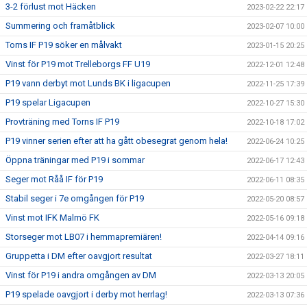
3-2 förlust mot Häcken
2023-02-22 22:17
Summering och framåtblick
2023-02-07 10:00
Torns IF P19 söker en målvakt
2023-01-15 20:25
Vinst för P19 mot Trelleborgs FF U19
2022-12-01 12:48
P19 vann derbyt mot Lunds BK i ligacupen
2022-11-25 17:39
P19 spelar Ligacupen
2022-10-27 15:30
Provträning med Torns IF P19
2022-10-18 17:02
P19 vinner serien efter att ha gått obesegrat genom hela!
2022-06-24 10:25
Öppna träningar med P19 i sommar
2022-06-17 12:43
Seger mot Råå IF för P19
2022-06-11 08:35
Stabil seger i 7e omgången för P19
2022-05-20 08:57
Vinst mot IFK Malmö FK
2022-05-16 09:18
Storseger mot LB07 i hemmapremiären!
2022-04-14 09:16
Gruppetta i DM efter oavgjort resultat
2022-03-27 18:11
Vinst för P19 i andra omgången av DM
2022-03-13 20:05
P19 spelade oavgjort i derby mot herrlag!
2022-03-13 07:36