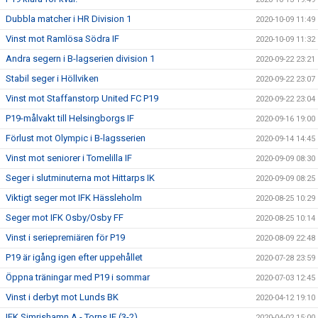
Dubbla matcher i HR Division 1
2020-10-09 11:49
Vinst mot Ramlösa Södra IF
2020-10-09 11:32
Andra segern i B-lagserien division 1
2020-09-22 23:21
Stabil seger i Höllviken
2020-09-22 23:07
Vinst mot Staffanstorp United FC P19
2020-09-22 23:04
P19-målvakt till Helsingborgs IF
2020-09-16 19:00
Förlust mot Olympic i B-lagsserien
2020-09-14 14:45
Vinst mot seniorer i Tomelilla IF
2020-09-09 08:30
Seger i slutminuterna mot Hittarps IK
2020-09-09 08:25
Viktigt seger mot IFK Hässleholm
2020-08-25 10:29
Seger mot IFK Osby/Osby FF
2020-08-25 10:14
Vinst i seriepremiären för P19
2020-08-09 22:48
P19 är igång igen efter uppehållet
2020-07-28 23:59
Öppna träningar med P19 i sommar
2020-07-03 12:45
Vinst i derbyt mot Lunds BK
2020-04-12 19:10
IFK Simrishamn A - Torns IF (3-2)
2020-04-02 15:00