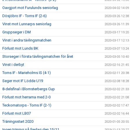
Oavgjort mot Furulunds seniorlag
2020-04-02 14:09
Dösjöbro IF - Torns IF (2-6)
2020-03-26 12:38
Vinst mot Lunnarps seniorlag
2020-03-26 11:39
Gruppseger i DM
2020-03-17 19:20
Vinst i andra tävlingsmatchen
2020-03-17 12:13
Förlust mot Lunds BK
2020-03-07 13:24
Storseger i första tävlingsmatchen för året
2020-03-05 10:40
Vinst i derbyt
2020-02-16 21:45
Torns IF - Marieholms IS (4-1)
2020-02-11 20:38
Seger mot IF Lödde U19
2020-02-08 18:28
8-delsfinal i Blomsterbergs Cup
2020-02-02 21:33
Förlust mot herrarna med 2-0
2020-02-02 21:08
Teckomatorps - Torns IF (2-1)
2020-02-02 17:47
Förlust mot LB07
2020-02-02 16:44
Träningsstart 2020
2020-01-05 20:55
Ingen träning på fredag den 15/11
2019-11-13 23:27