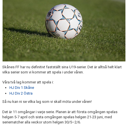
KONTAKT
Skånes FF har nu definitivt fastställt sina U19-serier. Det är alltså helt klart
vilka serier som vi kommer att spela i under våren.
Våra två lag kommer att spela i:
HJ Div 1 Skåne
HJ Div 2 Östra
Så nu kan ni se vilka lag som vi skall möta under våren!
Det är 11 omgångar i varje serie. Planen är att första omgången spelas
helgen 5-7 april och sista omgången spelas helgen 21-23 juni, med
seriematcher alla veckor utom helgen 30/5–2/6.