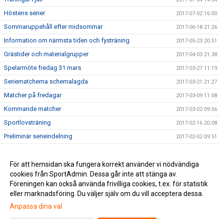
Höstens serier
2017-07-02 16:00
Sommaruppehåll efter midsommar
2017-06-18 21:26
Information om närmsta tiden och fysträning
2017-05-23 20:51
Grästider och materialgrupper
2017-04-03 21:38
Spelarmöte fredag 31 mars
2017-03-27 11:19
Seriematcherna schemalagda
2017-03-21 21:27
Matcher på fredagar
2017-03-09 11:08
Kommande matcher
2017-03-02 09:56
Sportlovsträning
2017-02-16 20:08
Preliminär serieindelning
2017-02-02 09:51
Lottningen till DM
2017-01-17 18:54
Ny säsong!
För att hemsidan ska fungera korrekt använder vi nödvändiga
2017-01-11 22:18
cookies från SportAdmin. Dessa går inte att stänga av.
Juluppehåll
2016-12-16 14:31
Föreningen kan också använda frivilliga cookies, t.ex. för statistik
eller marknadsföring. Du väljer själv om du vill acceptera dessa.
Anpassa dina val