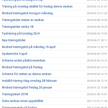
Träning på onsdag istället för tisdag denna veckan
2018-05-14 21:47
Ändrad träningstid imorgon måndag
2018-05-13 11:25
Träningstider resten av veckan
2018-05-08 10:50
Träningstider vecka 18
2018-04-28 18:33
Fysträning på torsdag 26/4
2018-04-24 13:55
Nya träningstider
2018-04-21 18:17
Ändrad träningstid på måndag 16 april
2018-04-12 20:19
Spelarmöte 5 april
2018-04-04 13:47
Schema under påsklovsveckan
2018-03-26 14:15
Ändrad träningstid på fredag
2018-03-20 12:15
Schema för resten av denna veckan
2018-03-02 14:13
Inställd träning idag onsdag 28 februari
2018-02-28 12:14
Ändrad träningstid fredag 26 januari
2018-01-22 15:08
Träningsstart 2018
2018-01-08 15:01
Sista veckan innan uppehållet
2017-12-16 11:35
Träningsmatch på lördag
2017-12-06 09:45