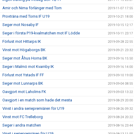
Amir och Nima förlänger med Torn
2019-11-07 17:55
Provträna med Torns IF U19
2019-10-21 18:00
Seger mot Nosaby IF
2019-10-15 12:17
Seger i första P19-kvalmatchen mot IF Lödde
2019-10-11 23:17
Förlust mot Hittarps IK
2019-09-28 22:55
Vinst mot Högaborgs BK
2019-09-21 23:32
Seger mot Åhus Horna BK
2019-09-16 15:50
Seger i Malmö mot Kvarnby IK
2019-09-16 14:00
Förlust mot Ystads IF FF
2019-09-10 19:00
Seger mot Lunnarps BK
2019-09-04 08:55
Oavgjort mot Laholms FK
2019-09-03 13:22
Oavgjort i en match som hade det mesta
2019-08-29 20:00
Vinst i andra seriepremiären för U19
2019-08-26 09:32
Vinst mot FC Trelleborg
2019-08-24 20:22
Seger i andra matchen
2019-08-16 23:44
Vinst i seriepremiären för U19
2019-08-13 11:55