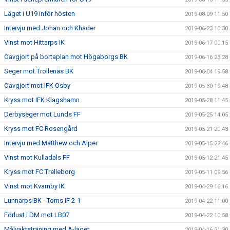
Läget i U19 inför hösten
2019-08-09 11:50
Intervju med Johan och Khader
2019-06-23 10:30
Vinst mot Hittarps IK
2019-06-17 00:15
Oavgjort på bortaplan mot Högaborgs BK
2019-06-16 23:28
Seger mot Trollenäs BK
2019-06-04 19:58
Oavgjort mot IFK Osby
2019-05-30 19:48
Kryss mot IFK Klagshamn
2019-05-28 11:45
Derbyseger mot Lunds FF
2019-05-25 14:05
Kryss mot FC Rosengård
2019-05-21 20:43
Intervju med Matthew och Alper
2019-05-15 22:46
Vinst mot Kulladals FF
2019-05-12 21:45
Kryss mot FC Trelleborg
2019-05-11 09:56
Vinst mot Kvarnby IK
2019-04-29 16:16
Lunnarps BK - Torns IF 2-1
2019-04-22 11:00
Förlust i DM mot LB07
2019-04-22 10:58
Målvaktsträning med A-laget
2019-04-16 21:30