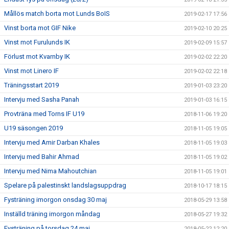
Mållös match borta mot Lunds BoIS
2019-02-17 17:56
Vinst borta mot GIF Nike
2019-02-10 20:25
Vinst mot Furulunds IK
2019-02-09 15:57
Förlust mot Kvarnby IK
2019-02-02 22:20
Vinst mot Linero IF
2019-02-02 22:18
Träningsstart 2019
2019-01-03 23:20
Intervju med Sasha Panah
2019-01-03 16:15
Provträna med Torns IF U19
2018-11-06 19:20
U19 säsongen 2019
2018-11-05 19:05
Intervju med Amir Darban Khales
2018-11-05 19:03
Intervju med Bahir Ahmad
2018-11-05 19:02
Intervju med Nima Mahoutchian
2018-11-05 19:01
Spelare på palestinskt landslagsuppdrag
2018-10-17 18:15
Fysträning imorgon onsdag 30 maj
2018-05-29 13:58
Inställd träning imorgon måndag
2018-05-27 19:32
Fysträning på torsdag 24 maj
2018-05-22 12:20