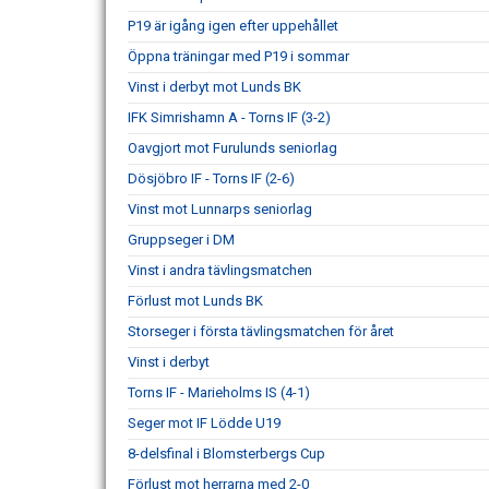
P19 är igång igen efter uppehållet
Öppna träningar med P19 i sommar
Vinst i derbyt mot Lunds BK
IFK Simrishamn A - Torns IF (3-2)
Oavgjort mot Furulunds seniorlag
Dösjöbro IF - Torns IF (2-6)
Vinst mot Lunnarps seniorlag
Gruppseger i DM
Vinst i andra tävlingsmatchen
Förlust mot Lunds BK
Storseger i första tävlingsmatchen för året
Vinst i derbyt
Torns IF - Marieholms IS (4-1)
Seger mot IF Lödde U19
8-delsfinal i Blomsterbergs Cup
Förlust mot herrarna med 2-0