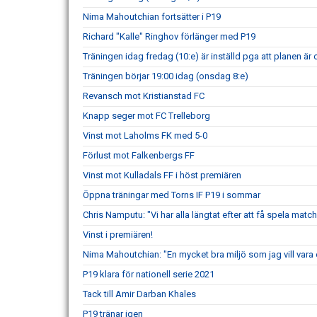
Nima Mahoutchian fortsätter i P19
Richard "Kalle" Ringhov förlänger med P19
Träningen idag fredag (10:e) är inställd pga att planen är 
Träningen börjar 19:00 idag (onsdag 8:e)
Revansch mot Kristianstad FC
Knapp seger mot FC Trelleborg
Vinst mot Laholms FK med 5-0
Förlust mot Falkenbergs FF
Vinst mot Kulladals FF i höst premiären
Öppna träningar med Torns IF P19 i sommar
Chris Namputu: "Vi har alla längtat efter att få spela mat
Vinst i premiären!
Nima Mahoutchian: "En mycket bra miljö som jag vill vara 
P19 klara för nationell serie 2021
Tack till Amir Darban Khales
P19 tränar igen