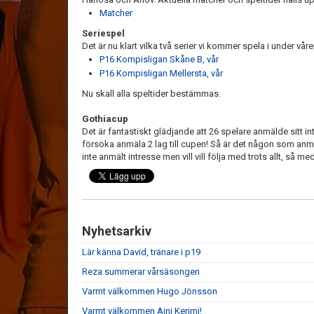
Matcher
Seriespel
Det är nu klart vilka två serier vi kommer spela i under våre
P16 Kompisligan Skåne B, vår
P16 Kompisligan Mellersta, vår
Nu skall alla speltider bestämmas.
Gothiacup
Det är fantastiskt glädjande att 26 spelare anmälde sitt i
försöka anmäla 2 lag till cupen! Så är det någon som anm
inte anmält intresse men vill vill följa med trots allt, så m
Nyhetsarkiv
Lär känna David, tränare i p19
Reza summerar vårsäsongen
Varmt välkommen Hugo Jönsson
Varmt välkommen Ajni Kerimi!