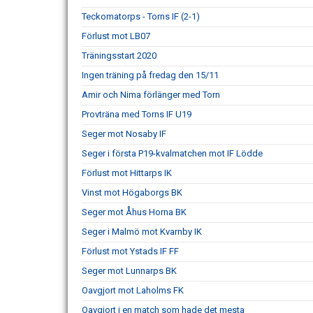
Teckomatorps - Torns IF (2-1)
Förlust mot LB07
Träningsstart 2020
Ingen träning på fredag den 15/11
Amir och Nima förlänger med Torn
Provträna med Torns IF U19
Seger mot Nosaby IF
Seger i första P19-kvalmatchen mot IF Lödde
Förlust mot Hittarps IK
Vinst mot Högaborgs BK
Seger mot Åhus Horna BK
Seger i Malmö mot Kvarnby IK
Förlust mot Ystads IF FF
Seger mot Lunnarps BK
Oavgjort mot Laholms FK
Oavgjort i en match som hade det mesta