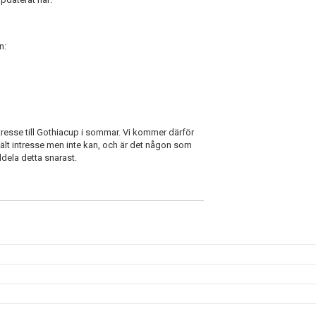
n:
ntresse till Gothiacup i sommar. Vi kommer därför
ält intresse men inte kan, och är det någon som
eddela detta snarast.