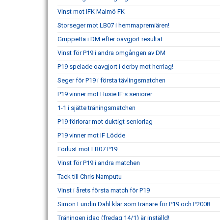
Vinst mot IFK Malmö FK
Storseger mot LB07 i hemmapremiären!
Gruppetta i DM efter oavgjort resultat
Vinst för P19 i andra omgången av DM
P19 spelade oavgjort i derby mot herrlag!
Seger för P19 i första tävlingsmatchen
P19 vinner mot Husie IF:s seniorer
1-1 i sjätte träningsmatchen
P19 förlorar mot duktigt seniorlag
P19 vinner mot IF Lödde
Förlust mot LB07 P19
Vinst för P19 i andra matchen
Tack till Chris Namputu
Vinst i årets första match för P19
Simon Lundin Dahl klar som tränare för P19 och P2008
Träningen idag (fredag 14/1) är inställd!