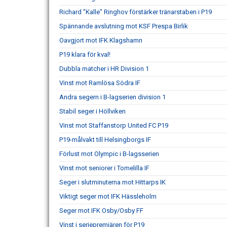
Richard "Kalle" Ringhov förstärker tränarstaben i P19
Spännande avslutning mot KSF Prespa Birlik
Oavgjort mot IFK Klagshamn
P19 klara för kval!
Dubbla matcher i HR Division 1
Vinst mot Ramlösa Södra IF
Andra segern i B-lagserien division 1
Stabil seger i Höllviken
Vinst mot Staffanstorp United FC P19
P19-målvakt till Helsingborgs IF
Förlust mot Olympic i B-lagsserien
Vinst mot seniorer i Tomelilla IF
Seger i slutminuterna mot Hittarps IK
Viktigt seger mot IFK Hässleholm
Seger mot IFK Osby/Osby FF
Vinst i seriepremiären för P19