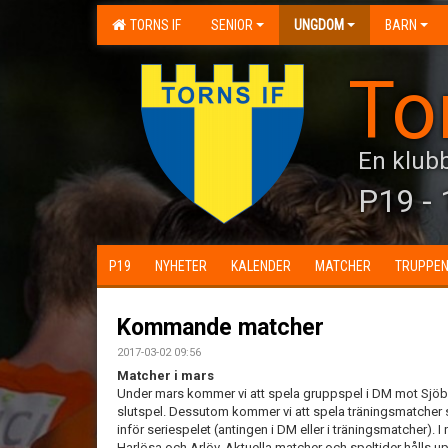
TORNS IF
SENIOR
UNGDOM
BARN
To
En klubb
P19 - 
P19
NYHETER
KALENDER
MATCHER
TRUPPE
Kommande matcher
2017-03-02 09:56
Matcher i mars
Under mars kommer vi att spela gruppspel i DM mot Sjöbo,
slutspel. Dessutom kommer vi att spela träningsmatcher så
inför seriespelet (antingen i DM eller i träningsmatcher). 
Harlösa och Arlöv. Aktuella matcher och speltider hålls up