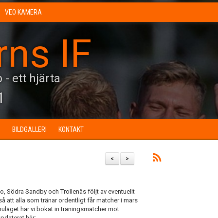
VEO KAMERA
rns IF
 - ett hjärta
1
N
BILDGALLERI
KONTAKT
<
>
 Södra Sandby och Trollenäs följt av eventuellt
 att alla som tränar ordentligt får matcher i mars
I nuläget har vi bokat in träningsmatcher mot
pdaterat här: