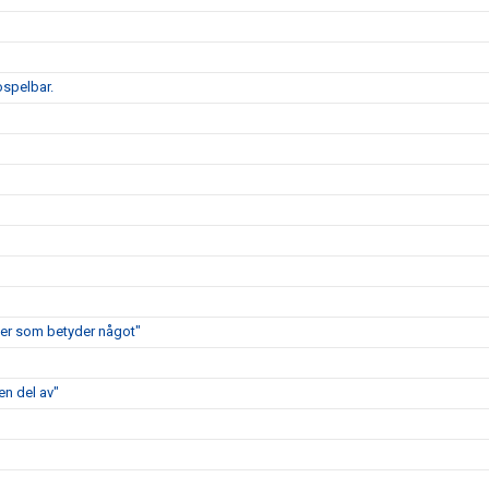
ospelbar.
cher som betyder något"
en del av"