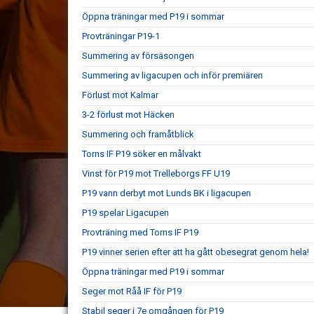
Öppna träningar med P19 i sommar
Provträningar P19-1
Summering av försäsongen
Summering av ligacupen och inför premiären
Förlust mot Kalmar
3-2 förlust mot Häcken
Summering och framåtblick
Torns IF P19 söker en målvakt
Vinst för P19 mot Trelleborgs FF U19
P19 vann derbyt mot Lunds BK i ligacupen
P19 spelar Ligacupen
Provträning med Torns IF P19
P19 vinner serien efter att ha gått obesegrat genom hela!
Öppna träningar med P19 i sommar
Seger mot Råå IF för P19
Stabil seger i 7e omgången för P19