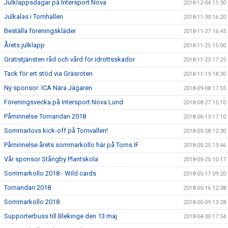
Julklappsdagar på Intersport Nova
2018-12-04 11:30
Julkalas i Tornhallen
2018-11-30 16:20
Beställa föreningskläder
2018-11-27 16:45
Årets julklapp
2018-11-25 15:00
Gratistjänsten råd och vård för idrottsskador
2018-11-23 17:25
Tack för ert stöd via Gräsroten
2018-11-19 18:30
Ny sponsor: ICA Nära Jägaren
2018-09-08 17:55
Föreningsvecka på Intersport Nova Lund
2018-08-27 15:10
Påminnelse Tornandan 2018
2018-06-13 17:10
Sommarlovs kick-off på Tornvallen!
2018-05-28 12:30
Påminnelse årets sommarkollo här på Torns IF
2018-05-25 13:46
Vår sponsor Stångby Plantskola
2018-05-25 10:17
Sommarkollo 2018 - Wild cards
2018-05-17 09:20
Tornandan 2018
2018-05-16 12:38
Sommarkollo 2018
2018-05-09 13:28
Supporterbuss till Blekinge den 13 maj
2018-04-30 17:54