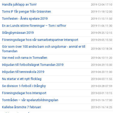
Handla julklapp av Torn!
2019-12-04 17:10
Torns IF får pengar från Gräsroten
2019-11-18 12:00
Tornfesten - Årets spelare 2019
2019-11-15 11:50
En av Lunds större föreningar – Torn i siffror
2019-11-06 11:30
Stångbymässan 2019
2019-09-25 12:15
Föreningsdagar hos vår samarbetspartner Intersport
2019-09-05 15:50
Gör som över 100 andra barn och ungdomar - anmäl er till
2019-06-13 18:34
Tornandan
Var med och rama in Tornvallen
2019-06-10 11:20
Inbjudan till fotbollslägret Tornandan 2019
2019-04-29 15:00
Inbjudan till tennisskola 2019
2019-04-20 11:00
Nu startar vi ett nytt flicklag
2019-04-03 11:55
Se division 1-fotboll i Stångby
2019-03-28 07:59
Föreningsdagar hos Intersport
2019-03-01 13:15
Torntråden – vår spelarutbildningsplan
2019-01-16 17:00
Kallelse årsmöte 7 februari
2019-01-16 14:25