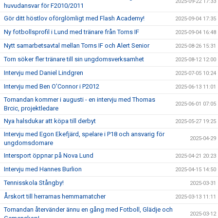
2025-09-22 17:33
huvudansvar för F2010/2011
Gör ditt höstlov oförglömligt med Flash Academy!
2025-09-04 17:35
Ny fotbollsprofil i Lund med tränare från Torns IF
2025-09-04 16:48
Nytt samarbetsavtal mellan Torns IF och Alert Senior
2025-08-26 15:31
Torn söker fler tränare till sin ungdomsverksamhet
2025-08-12 12:00
Intervju med Daniel Lindgren
2025-07-05 10:24
Intervju med Ben O'Connor i P2012
2025-06-13 11:01
Tornandan kommer i augusti - en intervju med Thomas
2025-06-01 07:05
Brcic, projektledare
Nya halsdukar att köpa till derbyt
2025-05-27 19:25
Intervju med Egon Ekefjärd, spelare i P18 och ansvarig för
2025-04-29
ungdomsdomare
Intersport öppnar på Nova Lund
2025-04-21 20:23
Intervju med Hannes Burlion
2025-04-15 14:50
Tennisskola Stångby!
2025-03-31
Årskort till herrarnas hemmamatcher
2025-03-13 11:11
Tornandan återvänder ännu en gång med Fotboll, Glädje och
2025-03-12