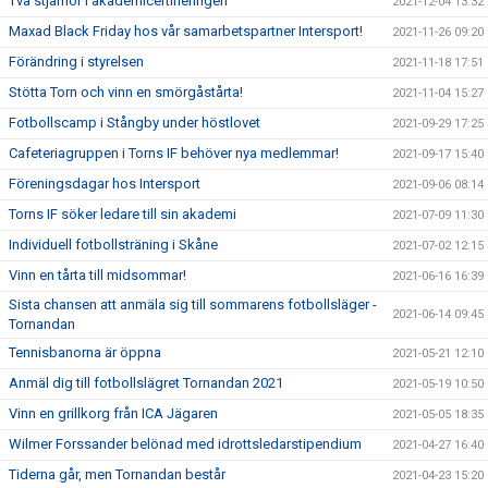
Två stjärnor i akademicertifieringen
2021-12-04 13:32
Maxad Black Friday hos vår samarbetspartner Intersport!
2021-11-26 09:20
Förändring i styrelsen
2021-11-18 17:51
Stötta Torn och vinn en smörgåstårta!
2021-11-04 15:27
Fotbollscamp i Stångby under höstlovet
2021-09-29 17:25
Cafeteriagruppen i Torns IF behöver nya medlemmar!
2021-09-17 15:40
Föreningsdagar hos Intersport
2021-09-06 08:14
Torns IF söker ledare till sin akademi
2021-07-09 11:30
Individuell fotbollsträning i Skåne
2021-07-02 12:15
Vinn en tårta till midsommar!
2021-06-16 16:39
Sista chansen att anmäla sig till sommarens fotbollsläger -
2021-06-14 09:45
Tornandan
Tennisbanorna är öppna
2021-05-21 12:10
Anmäl dig till fotbollslägret Tornandan 2021
2021-05-19 10:50
Vinn en grillkorg från ICA Jägaren
2021-05-05 18:35
Wilmer Forssander belönad med idrottsledarstipendium
2021-04-27 16:40
Tiderna går, men Tornandan består
2021-04-23 15:20