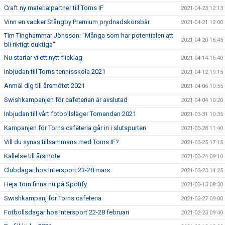
Craft ny materialpartner till Torns IF
2021-04-23 12:13
Vinn en vacker Stångby Premium prydnadskörsbär
2021-04-21 12:00
Tim Tinghammar Jönsson: "Många som har potentialen att
2021-04-20 16:45
bli riktigt duktiga"
Nu startar vi ett nytt flicklag
2021-04-14 16:40
Inbjudan till Torns tennisskola 2021
2021-04-12 19:15
Anmäl dig till årsmötet 2021
2021-04-06 10:55
Swishkampanjen för cafeterian är avslutad
2021-04-04 10:20
Inbjudan till vårt fotbollsläger Tornandan 2021
2021-03-31 10:35
Kampanjen för Torns cafeteria går in i slutspurten
2021-03-28 11:40
Vill du synas tillsammans med Torns IF?
2021-03-25 17:15
Kallelse till årsmöte
2021-03-24 09:10
Clubdagar hos Intersport 23-28 mars
2021-03-23 14:25
Heja Torn finns nu på Spotify
2021-03-13 08:30
Swishkampanj för Torns cafeteria
2021-02-27 09:00
Fotbollsdagar hos Intersport 22-28 februari
2021-02-23 09:40