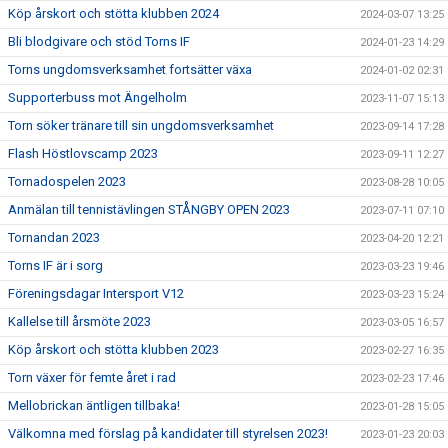
Köp årskort och stötta klubben 2024
2024-03-07 13:25
Bli blodgivare och stöd Torns IF
2024-01-23 14:29
Torns ungdomsverksamhet fortsätter växa
2024-01-02 02:31
Supporterbuss mot Ängelholm
2023-11-07 15:13
Torn söker tränare till sin ungdomsverksamhet
2023-09-14 17:28
Flash Höstlovscamp 2023
2023-09-11 12:27
Tornadospelen 2023
2023-08-28 10:05
Anmälan till tennistävlingen STÅNGBY OPEN 2023
2023-07-11 07:10
Tornandan 2023
2023-04-20 12:21
Torns IF är i sorg
2023-03-23 19:46
Föreningsdagar Intersport V12
2023-03-23 15:24
Kallelse till årsmöte 2023
2023-03-05 16:57
Köp årskort och stötta klubben 2023
2023-02-27 16:35
Torn växer för femte året i rad
2023-02-23 17:46
Mellobrickan äntligen tillbaka!
2023-01-28 15:05
Välkomna med förslag på kandidater till styrelsen 2023!
2023-01-23 20:03