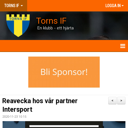
TORNS IF
LOGGA IN
Torns IF
En klubb - ett hjärta
HEM
KONTAKT
FÖRENINGEN
KALENDRAR
Reavecka hos vår partner
<
>
MATCHER
Intersport
2020-11-23 10:15
BILJETTER