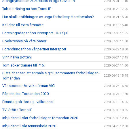
Stångbymässan 2020 ställs in pga Covid-19
2020-09-01 11:10
Tabataträning nu hos Torns IF
2020-08-25 17:25
Hur skall utbildningen av unga fotbollsspelare betalas?
2020-08-21 15:20
Kallelse till extra årsmöte
2020-08-18 15:40
Föreningsdagar hos Intersport 10-17 juli
2020-07-08 11:55
Spela tennis på våra banor
2020-07-03 11:30
Förändringar hos vår partner Intersport
2020-06-29 18:30
Vinn halva potten!
2020-06-24 17:45
Torn söker tränare till P16!
2020-06-24 11:30
Sista chansen att anmäla sig till sommarens fotbollsläger -
2020-06-15 15:45
Tornandan
Vår sponsor Advokatfirman VICI
2020-05-28 16:35
Påminnelse Tornandan 2020
2020-05-24 11:30
Fixardag på lördag - välkomna!
2020-05-19 14:55
TV: Stötta Torns IF
2020-05-09 10:35
Inbjudan till vårt fotbollsläger Tornandan 2020
2020-05-03 12:15
Inbjudan till vår tennisskola 2020
2020-04-20 12:00