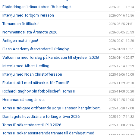
Förändringar i tränarstaben för herrlaget
2026-05-11 18:14
Intervju med Torbjörn Persson
2026-04-16 16:56
Tornandan är tillbaka!
2026-03-25 21:51
Nomineringslista Årsmöte 2026
2026-03-05 20:33
Äntligen match igen!
2026-02-01 19:20
Flash Academy återvänder till Stångby!
2026-01-23 10:51
Välkomna med förslag på kandidater till styrelsen 2026!
2026-01-14 20:57
Intervju med Albert Hedling
2025-12-14 15:29
Intervju med Noah Christoffersson
2025-12-06 10:08
Frukostträff med nätverket för Torns IF
2025-11-29 08:10
Richard Ringhov blir fotbollschef i Torns IF
2025-11-08 06:20
Herrarnas säsong är slut
2025-10-25 10:05
Torns IF tidigare ordförande Börje Hansson har gått bort.
2025-10-20 17:08
Damlagets huvudtränare förlänger över 2026
2025-10-17 14:32
Torns IF söker tränare till P19 2026
2025-10-08 20:06
Torns IF söker assisterande tränare till damlaget med