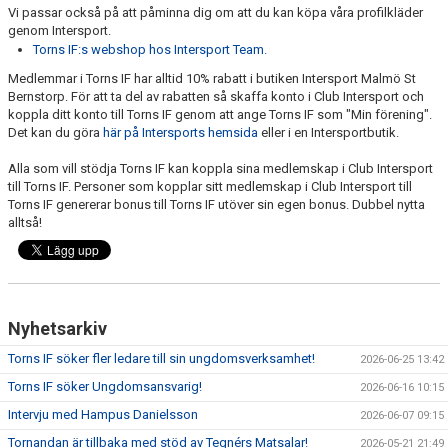
Vi passar också på att påminna dig om att du kan köpa våra profilkläder
genom Intersport.
Torns IF:s webshop hos Intersport Team.
Medlemmar i Torns IF har alltid 10% rabatt i butiken Intersport Malmö St
Bernstorp. För att ta del av rabatten så skaffa konto i Club Intersport och
koppla ditt konto till Torns IF genom att ange Torns IF som "Min förening".
Det kan du göra
här på Intersports hemsida
eller i en Intersportbutik.
Alla som vill stödja Torns IF kan koppla sina medlemskap i Club Intersport
till Torns IF. Personer som kopplar sitt medlemskap i Club Intersport till
Torns IF genererar bonus till Torns IF utöver sin egen bonus. Dubbel nytta
alltså!
Nyhetsarkiv
Torns IF söker fler ledare till sin ungdomsverksamhet!
2026-06-25 13:42
Torns IF söker Ungdomsansvarig!
2026-06-16 10:15
Intervju med Hampus Danielsson
2026-06-07 09:15
Tornandan är tillbaka med stöd av Tegnérs Matsalar!
2026-05-21 21:49