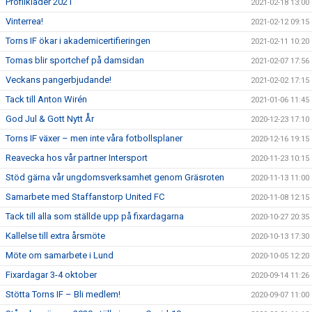
Profilkläder 2021
2021-02-18 13:00
Vinterrea!
2021-02-12 09:15
Torns IF ökar i akademicertifieringen
2021-02-11 10:20
Tomas blir sportchef på damsidan
2021-02-07 17:56
Veckans pangerbjudande!
2021-02-02 17:15
Tack till Anton Wirén
2021-01-06 11:45
God Jul & Gott Nytt År
2020-12-23 17:10
Torns IF växer – men inte våra fotbollsplaner
2020-12-16 19:15
Reavecka hos vår partner Intersport
2020-11-23 10:15
Stöd gärna vår ungdomsverksamhet genom Gräsroten
2020-11-13 11:00
Samarbete med Staffanstorp United FC
2020-11-08 12:15
Tack till alla som ställde upp på fixardagarna
2020-10-27 20:35
Kallelse till extra årsmöte
2020-10-13 17:30
Möte om samarbete i Lund
2020-10-05 12:20
Fixardagar 3-4 oktober
2020-09-14 11:26
Stötta Torns IF – Bli medlem!
2020-09-07 11:00