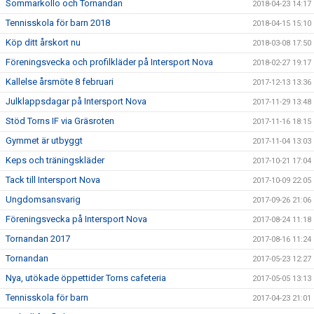
Sommarkollo och Tornandan
2018-04-23 14:17
Tennisskola för barn 2018
2018-04-15 15:10
Köp ditt årskort nu
2018-03-08 17:50
Föreningsvecka och profilkläder på Intersport Nova
2018-02-27 19:17
Kallelse årsmöte 8 februari
2017-12-13 13:36
Julklappsdagar på Intersport Nova
2017-11-29 13:48
Stöd Torns IF via Gräsroten
2017-11-16 18:15
Gymmet är utbyggt
2017-11-04 13:03
Keps och träningskläder
2017-10-21 17:04
Tack till Intersport Nova
2017-10-09 22:05
Ungdomsansvarig
2017-09-26 21:06
Föreningsvecka på Intersport Nova
2017-08-24 11:18
Tornandan 2017
2017-08-16 11:24
Tornandan
2017-05-23 12:27
Nya, utökade öppettider Torns cafeteria
2017-05-05 13:13
Tennisskola för barn
2017-04-23 21:01