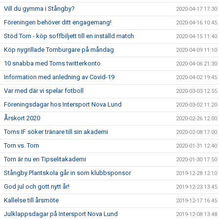
Vill du gymma i Stångby?
2020-04-17 17:30
Föreningen behöver ditt engagemang!
2020-04-16 10:45
Stöd Torn - köp soffbiljett till en inställd match
2020-04-15 11:40
Köp nygrillade Tornburgare på måndag
2020-04-09 11:10
10 snabba med Torns twitterkonto
2020-04-06 21:30
Information med anledning av Covid-19
2020-04-02 19:45
Var med där vi spelar fotboll
2020-03-03 12:55
Föreningsdagar hos Intersport Nova Lund
2020-03-02 11:20
Årskort 2020
2020-02-26 12:00
Torns IF söker tränare till sin akademi
2020-02-08 17:00
Torn vs. Torn
2020-01-31 12:40
Torn är nu en Tipselitakademi
2020-01-30 17:50
Stångby Plantskola går in som klubbsponsor
2019-12-28 12:10
God jul och gott nytt år!
2019-12-23 13:45
Kallelse till årsmöte
2019-12-17 16:45
Julklappsdagar på Intersport Nova Lund
2019-12-08 13:48