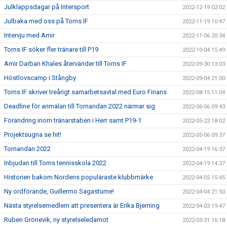
Julklappsdagar på Intersport
2022-12-19 02:02
Julbaka med oss på Torns IF
2022-11-19 10:47
Intervju med Amir
2022-11-06 20:34
Torns IF söker fler tränare till P19
2022-10-04 15:49
Amir Darban Khales återvänder till Torns IF
2022-09-30 13:03
Höstlovscamp i Stångby
2022-09-04 21:00
Torns IF skriver treårigt samarbetsavtal med Euro Finans
2022-08-15 11:04
Deadline för anmälan till Tornandan 2022 närmar sig
2022-06-06 09:43
Förändring inom tränarstaben i Herr samt P19-1
2022-05-22 18:02
Projektsugna se hit!
2022-05-06 09:37
Tornandan 2022
2022-04-19 16:37
Inbjudan till Torns tennisskola 2022
2022-04-19 14:37
Historien bakom Nordens populäraste klubbmärke
2022-04-05 15:45
Ny ordförande, Guillermo Sagastume!
2022-04-04 21:50
Nästa styrelsemedlem att presentera är Erika Bjerning
2022-04-03 19:47
Ruben Grönevik, ny styrelseledamot
2022-03-31 16:18