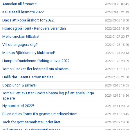
Anmälan till årsmöte
2022-03-26 07:45
Kallelse till årsmöte 2022
2022-03-10 21:13
Dags att köpa årskort för 2022
2022-03-08 18:00
Fixardag på Torn! - Renovera verandan
2022-02-22 18:00
Mello-brickan tillbaka!
2022-01-27 20:37
Vill du engagera dig?
2022-01-26 15:20
Markus Björklund ny klubbchef!
2022-01-24 20:13
Hampus Danielsson förlänger över 2022
2022-01-23 20:09
Torns IF söker fler ledare till sin akademi
2022-01-18 19:27
Hallå där... Amir Darban Khales
2022-01-05 21:00
Sopplunch & julmys!
2021-12-16 19:05
Torns IF ett av Ettan Södras bästa lag på att spela unga
2021-12-12 16:56
spelare
Ny sportchef 2022!
2021-12-11 20:03
Bli en del av Torns IFs grymma mediasektion!
2021-12-10 10:45
Tack för gott samarbete under året
2021-12-07 18:00