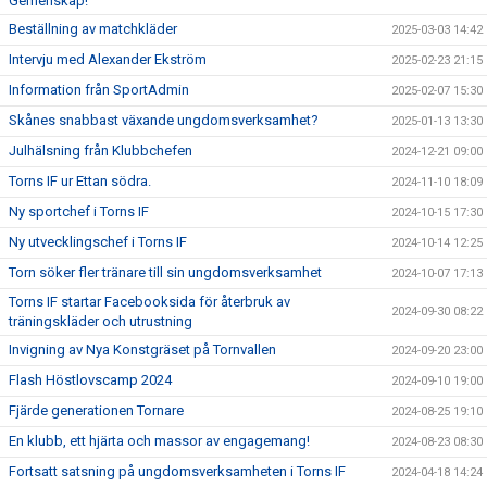
Gemenskap!
Beställning av matchkläder
2025-03-03 14:42
Intervju med Alexander Ekström
2025-02-23 21:15
Information från SportAdmin
2025-02-07 15:30
Skånes snabbast växande ungdomsverksamhet?
2025-01-13 13:30
Julhälsning från Klubbchefen
2024-12-21 09:00
Torns IF ur Ettan södra.
2024-11-10 18:09
Ny sportchef i Torns IF
2024-10-15 17:30
Ny utvecklingschef i Torns IF
2024-10-14 12:25
Torn söker fler tränare till sin ungdomsverksamhet
2024-10-07 17:13
Torns IF startar Facebooksida för återbruk av
2024-09-30 08:22
träningskläder och utrustning
Invigning av Nya Konstgräset på Tornvallen
2024-09-20 23:00
Flash Höstlovscamp 2024
2024-09-10 19:00
Fjärde generationen Tornare
2024-08-25 19:10
En klubb, ett hjärta och massor av engagemang!
2024-08-23 08:30
Fortsatt satsning på ungdomsverksamheten i Torns IF
2024-04-18 14:24