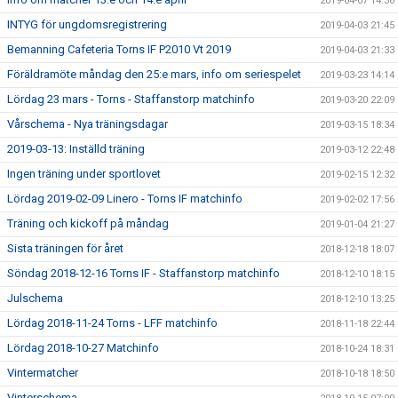
2019-04-07 14:36
INTYG för ungdomsregistrering
2019-04-03 21:45
Bemanning Cafeteria Torns IF P2010 Vt 2019
2019-04-03 21:33
Föräldramöte måndag den 25:e mars, info om seriespelet
2019-03-23 14:14
Lördag 23 mars - Torns - Staffanstorp matchinfo
2019-03-20 22:09
Vårschema - Nya träningsdagar
2019-03-15 18:34
2019-03-13: Inställd träning
2019-03-12 22:48
Ingen träning under sportlovet
2019-02-15 12:32
Lördag 2019-02-09 Linero - Torns IF matchinfo
2019-02-02 17:56
Träning och kickoff på måndag
2019-01-04 21:27
Sista träningen för året
2018-12-18 18:07
Söndag 2018-12-16 Torns IF - Staffanstorp matchinfo
2018-12-10 18:15
Julschema
2018-12-10 13:25
Lördag 2018-11-24 Torns - LFF matchinfo
2018-11-18 22:44
Lördag 2018-10-27 Matchinfo
2018-10-24 18:31
Vintermatcher
2018-10-18 18:50
Vinterschema