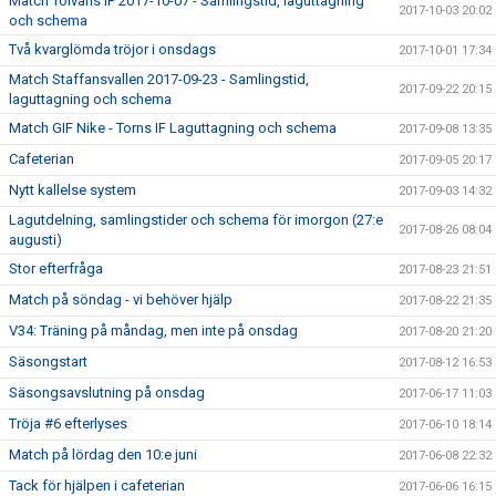
Match Tolvans IP 2017-10-07 - Samlingstid, laguttagning
2017-10-03 20:02
och schema
Två kvarglömda tröjor i onsdags
2017-10-01 17:34
Match Staffansvallen 2017-09-23 - Samlingstid,
2017-09-22 20:15
laguttagning och schema
Match GIF Nike - Torns IF Laguttagning och schema
2017-09-08 13:35
Cafeterian
2017-09-05 20:17
Nytt kallelse system
2017-09-03 14:32
Lagutdelning, samlingstider och schema för imorgon (27:e
2017-08-26 08:04
augusti)
Stor efterfråga
2017-08-23 21:51
Match på söndag - vi behöver hjälp
2017-08-22 21:35
V34: Träning på måndag, men inte på onsdag
2017-08-20 21:20
Säsongstart
2017-08-12 16:53
Säsongsavslutning på onsdag
2017-06-17 11:03
Tröja #6 efterlyses
2017-06-10 18:14
Match på lördag den 10:e juni
2017-06-08 22:32
Tack för hjälpen i cafeterian
2017-06-06 16:15