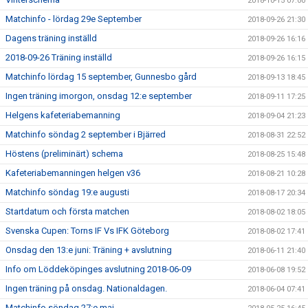
2018-10-15 07:00
Matchinfo - lördag 29e September
2018-09-26 21:30
Dagens träning inställd
2018-09-26 16:16
2018-09-26 Träning inställd
2018-09-26 16:15
Matchinfo lördag 15 september, Gunnesbo gård
2018-09-13 18:45
Ingen träning imorgon, onsdag 12:e september
2018-09-11 17:25
Helgens kafeteriabemanning
2018-09-04 21:23
Matchinfo söndag 2 september i Bjärred
2018-08-31 22:52
Höstens (preliminärt) schema
2018-08-25 15:48
Kafeteriabemanningen helgen v36
2018-08-21 10:28
Matchinfo söndag 19:e augusti
2018-08-17 20:34
Startdatum och första matchen
2018-08-02 18:05
Svenska Cupen: Torns IF Vs IFK Göteborg
2018-08-02 17:41
Onsdag den 13:e juni: Träning + avslutning
2018-06-11 21:40
Info om Löddeköpinges avslutning 2018-06-09
2018-06-08 19:52
Ingen träning på onsdag. Nationaldagen.
2018-06-04 07:41
Matchinfo söndag 27:e maj