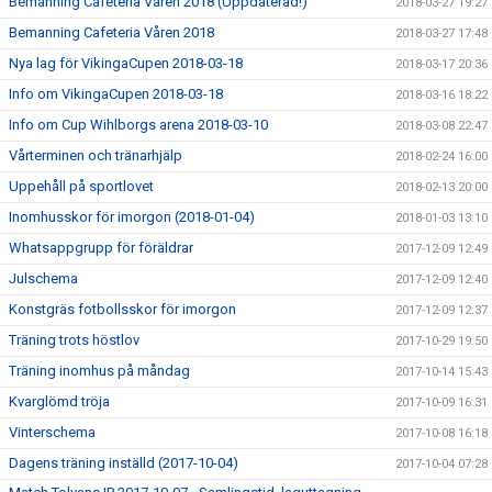
Bemanning Cafeteria Våren 2018 (Uppdaterad!)
2018-03-27 19:27
Bemanning Cafeteria Våren 2018
2018-03-27 17:48
Nya lag för VikingaCupen 2018-03-18
2018-03-17 20:36
Info om VikingaCupen 2018-03-18
2018-03-16 18:22
Info om Cup Wihlborgs arena 2018-03-10
2018-03-08 22:47
Vårterminen och tränarhjälp
2018-02-24 16:00
Uppehåll på sportlovet
2018-02-13 20:00
Inomhusskor för imorgon (2018-01-04)
2018-01-03 13:10
Whatsappgrupp för föräldrar
2017-12-09 12:49
Julschema
2017-12-09 12:40
Konstgräs fotbollsskor för imorgon
2017-12-09 12:37
Träning trots höstlov
2017-10-29 19:50
Träning inomhus på måndag
2017-10-14 15:43
Kvarglömd tröja
2017-10-09 16:31
Vinterschema
2017-10-08 16:18
Dagens träning inställd (2017-10-04)
2017-10-04 07:28