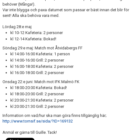
DOKUMENT
behöver (Många!).
Var inte blygga och paxa datumet som passar er bäst innan det blir för
sent! Alla ska behöva vara med.
KONTAKT
Lördag 28:e maj
kl 10-12 Kafeteria: 2 personer
kl 12-14 Kafeteria: Bokad!
Söndag 29:e maj: Match mot Åtvidabergs FF
kl 14:00-16:00 Kafeteria: 1 person
kl 14:00-16:00 Grill: 2 personer
kl 16:00-18:00 Kafeteria: 2 personer
kl 16:00-18:00 Grill: 2 personer
Onsdag 22:e juni: Match mot IFK Malmö FK
kl 18:00-20:00 Kafeteria: Bokad!
kl 18:00-20:00 Grill: 2 personer
kl 20:00-21:30 Kafeteria: 2 personer
kl 20:00-21:30 Grill: 2 personer
Information om vad/hur ska man göra finns tillgänglig här;
http://www.tornsif.se/sida/?ID=169132
Anmäl er gärna till Guille. Tack!