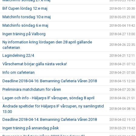
2018-05-25 16:45
Bif Cupen lördag 12:e maj
2018-05-11 20:30
Matchinfo torsdag 10:e maj
2018-05-09 21:00
Matchinfo söndag 6:e maj
2018-05-04 19:42
Ingen träning på Valborg
2018-04-27 13:00
Ny information kring lördagen den 28 april gällande
2018-04-26 22:35
cafeterian
Lagindelning 22/4
2018-04-21 12:11
Vårschemat börjar gälla nästa vecka!
2018-04-21 07:12
Info om cafeterian
2018-04-21 07:00
Deadline 2018-04-16: Bemanning Cafeteria Våren 2018
2018-04-15 12:50
Preliminära matchdatum för våren
2018-04-07 20:36
Lagen och info - Häljarps IF vårcupen, söndag 8 april
2018-04-06 21:51
Ändrade speltider för Häljarps IF vårcupen, ny samlingstid
2018-04-04 08:16
13.00
Deadline 2018-04-14: Bemanning Cafeteria Våren 2018
2018-04-02 19:13
Ingen träning på annandag påsk
2018-03-29 19:42