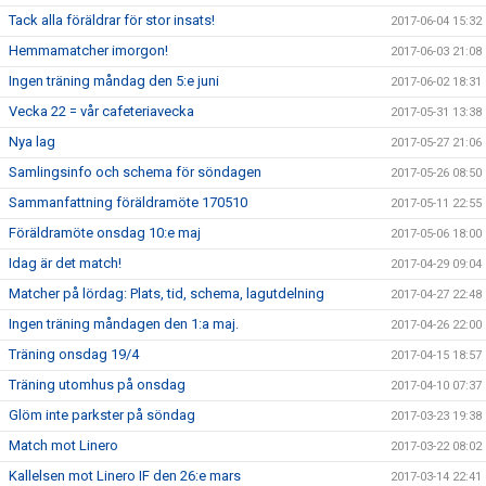
Tack alla föräldrar för stor insats!
2017-06-04 15:32
Hemmamatcher imorgon!
2017-06-03 21:08
Ingen träning måndag den 5:e juni
2017-06-02 18:31
Vecka 22 = vår cafeteriavecka
2017-05-31 13:38
Nya lag
2017-05-27 21:06
Samlingsinfo och schema för söndagen
2017-05-26 08:50
Sammanfattning föräldramöte 170510
2017-05-11 22:55
Föräldramöte onsdag 10:e maj
2017-05-06 18:00
Idag är det match!
2017-04-29 09:04
Matcher på lördag: Plats, tid, schema, lagutdelning
2017-04-27 22:48
Ingen träning måndagen den 1:a maj.
2017-04-26 22:00
Träning onsdag 19/4
2017-04-15 18:57
Träning utomhus på onsdag
2017-04-10 07:37
Glöm inte parkster på söndag
2017-03-23 19:38
Match mot Linero
2017-03-22 08:02
Kallelsen mot Linero IF den 26:e mars
2017-03-14 22:41