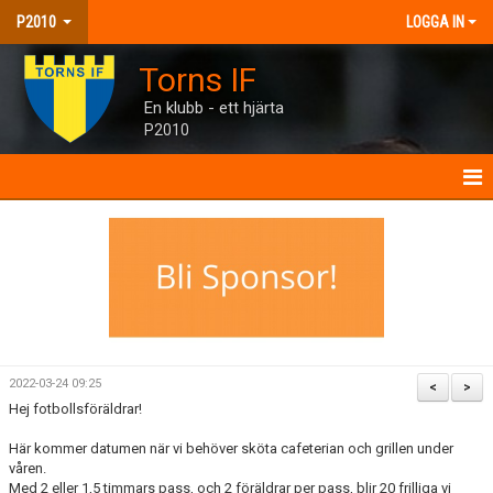
P2010
LOGGA IN
Torns IF
En klubb - ett hjärta
P2010
P2010
NYHETER
KALENDER
MATCHER
2022-03-24 09:25
<
>
Hej fotbollsföräldrar!
TRUPPEN
Här kommer datumen när vi behöver sköta cafeterian och grillen under
BILDGALLERI
våren.
Med 2 eller 1,5 timmars pass, och 2 föräldrar per pass, blir 20 frilliga vi