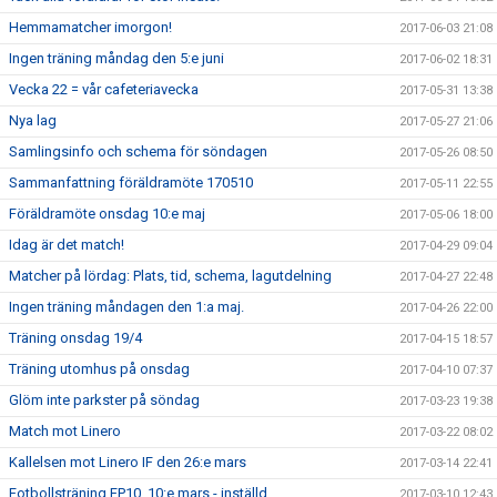
Hemmamatcher imorgon!
2017-06-03 21:08
Ingen träning måndag den 5:e juni
2017-06-02 18:31
Vecka 22 = vår cafeteriavecka
2017-05-31 13:38
Nya lag
2017-05-27 21:06
Samlingsinfo och schema för söndagen
2017-05-26 08:50
Sammanfattning föräldramöte 170510
2017-05-11 22:55
Föräldramöte onsdag 10:e maj
2017-05-06 18:00
Idag är det match!
2017-04-29 09:04
Matcher på lördag: Plats, tid, schema, lagutdelning
2017-04-27 22:48
Ingen träning måndagen den 1:a maj.
2017-04-26 22:00
Träning onsdag 19/4
2017-04-15 18:57
Träning utomhus på onsdag
2017-04-10 07:37
Glöm inte parkster på söndag
2017-03-23 19:38
Match mot Linero
2017-03-22 08:02
Kallelsen mot Linero IF den 26:e mars
2017-03-14 22:41
Fotbollsträning FP10, 10:e mars - inställd
2017-03-10 12:43