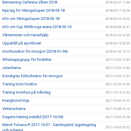
Bemanning Cafeteria Våren 2018
2018-03-27 17:48
Nya lag för VikingaCupen 2018-03-18
2018-03-17 20:36
Info om VikingaCupen 2018-03-18
2018-03-16 18:22
Info om Cup Wihlborgs arena 2018-03-10
2018-03-08 22:47
Vårterminen och tränarhjälp
2018-02-24 16:00
Uppehåll på sportlovet
2018-02-13 20:00
Inomhusskor för imorgon (2018-01-04)
2018-01-03 13:10
Whatsappgrupp för föräldrar
2017-12-09 12:49
Julschema
2017-12-09 12:40
Konstgräs fotbollsskor för imorgon
2017-12-09 12:37
Träning trots höstlov
2017-10-29 19:50
Träning inomhus på måndag
2017-10-14 15:43
Kvarglömd tröja
2017-10-09 16:31
Vinterschema
2017-10-08 16:18
Dagens träning inställd (2017-10-04)
2017-10-04 07:28
Match Tolvans IP 2017-10-07 - Samlingstid, laguttagning
2017-10-03 20:02
och schema