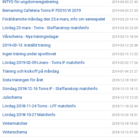
INTYG för ungdomsregistrering
2019-04-03 21:45
Bemanning Cafeteria Torns IF P2010 Vt 2019
2019-04-03 21:33
Föräldramöte måndag den 25:e mars, info om seriespelet
2019-03-23 14:14
Lördag 23 mars - Torns - Staffanstorp matchinfo
2019-03-20 22:09
Vårschema - Nya träningsdagar
2019-03-15 18:34
2019-03-13: Inställd träning
2019-03-12 22:48
Ingen träning under sportlovet
2019-02-15 12:32
Lördag 2019-02-09 Linero - Torns IF matchinfo
2019-02-02 17:56
Träning och kickoff på måndag
2019-01-04 21:27
Sista träningen för året
2018-12-18 18:07
Söndag 2018-12-16 Torns IF - Staffanstorp matchinfo
2018-12-10 18:15
Julschema
2018-12-10 13:25
Lördag 2018-11-24 Torns - LFF matchinfo
2018-11-18 22:44
Lördag 2018-10-27 Matchinfo
2018-10-24 18:31
Vintermatcher
2018-10-18 18:50
Vinterschema
2018-10-15 07:00