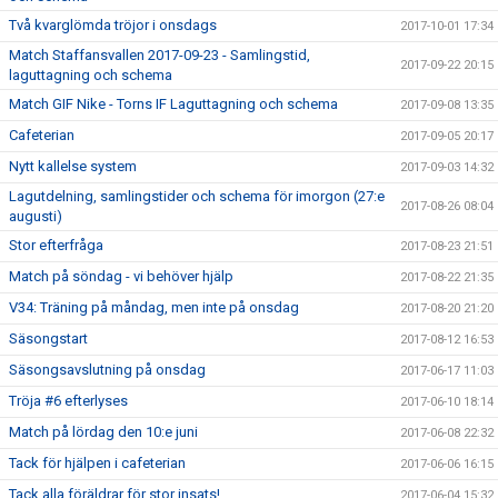
Två kvarglömda tröjor i onsdags
2017-10-01 17:34
Match Staffansvallen 2017-09-23 - Samlingstid,
2017-09-22 20:15
laguttagning och schema
Match GIF Nike - Torns IF Laguttagning och schema
2017-09-08 13:35
Cafeterian
2017-09-05 20:17
Nytt kallelse system
2017-09-03 14:32
Lagutdelning, samlingstider och schema för imorgon (27:e
2017-08-26 08:04
augusti)
Stor efterfråga
2017-08-23 21:51
Match på söndag - vi behöver hjälp
2017-08-22 21:35
V34: Träning på måndag, men inte på onsdag
2017-08-20 21:20
Säsongstart
2017-08-12 16:53
Säsongsavslutning på onsdag
2017-06-17 11:03
Tröja #6 efterlyses
2017-06-10 18:14
Match på lördag den 10:e juni
2017-06-08 22:32
Tack för hjälpen i cafeterian
2017-06-06 16:15
Tack alla föräldrar för stor insats!
2017-06-04 15:32