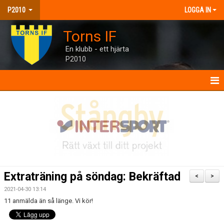
P2010
LOGGA IN
Torns IF
En klubb - ett hjärta
P2010
P2010
NYHETER
KALENDER
MATCHER
Extraträning på söndag: Bekräftad
<
>
TRUPPEN
2021-04-30 13:14
11 anmälda än så länge. Vi kör!
BILDGALLERI