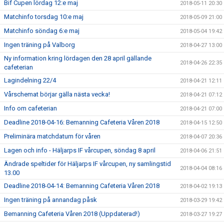
Bif Cupen lördag 12:e maj
2018-05-11 20:30
Matchinfo torsdag 10:e maj
2018-05-09 21:00
Matchinfo söndag 6:e maj
2018-05-04 19:42
Ingen träning på Valborg
2018-04-27 13:00
Ny information kring lördagen den 28 april gällande
2018-04-26 22:35
cafeterian
Lagindelning 22/4
2018-04-21 12:11
Vårschemat börjar gälla nästa vecka!
2018-04-21 07:12
Info om cafeterian
2018-04-21 07:00
Deadline 2018-04-16: Bemanning Cafeteria Våren 2018
2018-04-15 12:50
Preliminära matchdatum för våren
2018-04-07 20:36
Lagen och info - Häljarps IF vårcupen, söndag 8 april
2018-04-06 21:51
Ändrade speltider för Häljarps IF vårcupen, ny samlingstid
2018-04-04 08:16
13.00
Deadline 2018-04-14: Bemanning Cafeteria Våren 2018
2018-04-02 19:13
Ingen träning på annandag påsk
2018-03-29 19:42
Bemanning Cafeteria Våren 2018 (Uppdaterad!)
2018-03-27 19:27