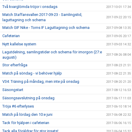
Två kvarglömda tröjor i onsdags
2017-10-01 17:34
Match Staffansvallen 2017-09-23 - Samlingstid,
2017-09-22 20:15
laguttagning och schema
Match GIF Nike - Torns IF Laguttagning och schema
2017-09-08 13:35
Cafeterian
2017-09-05 20:17
Nytt kallelse system
2017-09-03 14:32
Lagutdelning, samlingstider och schema för imorgon (27:e
2017-08-26 08:04
augusti)
Stor efterfråga
2017-08-23 21:51
Match på söndag - vi behöver hjälp
2017-08-22 21:35
V34: Träning på måndag, men inte på onsdag
2017-08-20 21:20
Säsongstart
2017-08-12 16:53
Säsongsavslutning på onsdag
2017-06-17 11:03
Tröja #6 efterlyses
2017-06-10 18:14
Match på lördag den 10:e juni
2017-06-08 22:32
Tack för hjälpen i cafeterian
2017-06-06 16:15
Tack alla föräldrar för stor insats!
2017-06-04 15:32