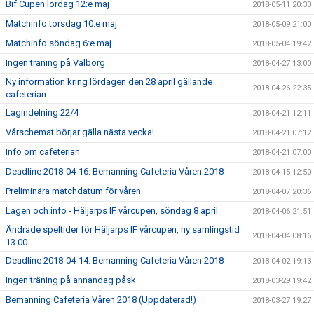
Bif Cupen lördag 12:e maj
2018-05-11 20:30
Matchinfo torsdag 10:e maj
2018-05-09 21:00
Matchinfo söndag 6:e maj
2018-05-04 19:42
Ingen träning på Valborg
2018-04-27 13:00
Ny information kring lördagen den 28 april gällande
2018-04-26 22:35
cafeterian
Lagindelning 22/4
2018-04-21 12:11
Vårschemat börjar gälla nästa vecka!
2018-04-21 07:12
Info om cafeterian
2018-04-21 07:00
Deadline 2018-04-16: Bemanning Cafeteria Våren 2018
2018-04-15 12:50
Preliminära matchdatum för våren
2018-04-07 20:36
Lagen och info - Häljarps IF vårcupen, söndag 8 april
2018-04-06 21:51
Ändrade speltider för Häljarps IF vårcupen, ny samlingstid
2018-04-04 08:16
13.00
Deadline 2018-04-14: Bemanning Cafeteria Våren 2018
2018-04-02 19:13
Ingen träning på annandag påsk
2018-03-29 19:42
Bemanning Cafeteria Våren 2018 (Uppdaterad!)
2018-03-27 19:27