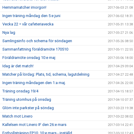
Hemmamatcher imorgon!
2017-06-03 21:08
Ingen träning måndag den 5:e juni
2017-06-02 18:31
Vecka 22 = vår cafeteriavecka
2017-05-31 13:38
Nya lag
2017-05-27 21:06
Samlingsinfo och schema för söndagen
2017-05-26 08:50
Sammanfattning föräldramöte 170510
2017-05-11 22:55
Föräldramöte onsdag 10:e maj
2017-05-06 18:00
Idag är det match!
2017-04-29 09:04
Matcher på lördag: Plats, tid, schema, lagutdelning
2017-04-27 22:48
Ingen träning måndagen den 1:a maj.
2017-04-26 22:00
Träning onsdag 19/4
2017-04-15 18:57
Träning utomhus på onsdag
2017-04-10 07:37
Glöm inte parkster på söndag
2017-03-23 19:38
Match mot Linero
2017-03-22 08:02
Kallelsen mot Linero IF den 26:e mars
2017-03-14 22:41
Fotbollsträning FP10, 10:e mars - inställd
2017-03-10 12:43