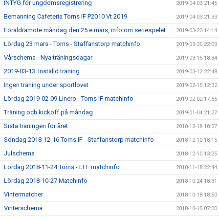
INTYG för ungdomsregistrering
2019-04-03 21:45
Bemanning Cafeteria Torns IF P2010 Vt 2019
2019-04-03 21:33
Föräldramöte måndag den 25:e mars, info om seriespelet
2019-03-23 14:14
Lördag 23 mars - Torns - Staffanstorp matchinfo
2019-03-20 22:09
Vårschema - Nya träningsdagar
2019-03-15 18:34
2019-03-13: Inställd träning
2019-03-12 22:48
Ingen träning under sportlovet
2019-02-15 12:32
Lördag 2019-02-09 Linero - Torns IF matchinfo
2019-02-02 17:56
Träning och kickoff på måndag
2019-01-04 21:27
Sista träningen för året
2018-12-18 18:07
Söndag 2018-12-16 Torns IF - Staffanstorp matchinfo
2018-12-10 18:15
Julschema
2018-12-10 13:25
Lördag 2018-11-24 Torns - LFF matchinfo
2018-11-18 22:44
Lördag 2018-10-27 Matchinfo
2018-10-24 18:31
Vintermatcher
2018-10-18 18:50
Vinterschema
2018-10-15 07:00