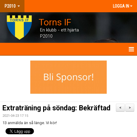
P2010
LOGGA IN
Torns IF
En klubb - ett hjärta
P2010
P2010
NYHETER
KALENDER
MATCHER
Extraträning på söndag: Bekräftad
<
>
TRUPPEN
2021-04-23 17:15
13 anmälda än så länge. Vi kör!
BILDGALLERI