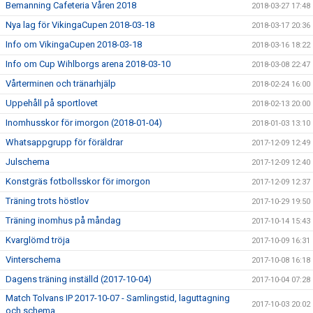
Bemanning Cafeteria Våren 2018
2018-03-27 17:48
Nya lag för VikingaCupen 2018-03-18
2018-03-17 20:36
Info om VikingaCupen 2018-03-18
2018-03-16 18:22
Info om Cup Wihlborgs arena 2018-03-10
2018-03-08 22:47
Vårterminen och tränarhjälp
2018-02-24 16:00
Uppehåll på sportlovet
2018-02-13 20:00
Inomhusskor för imorgon (2018-01-04)
2018-01-03 13:10
Whatsappgrupp för föräldrar
2017-12-09 12:49
Julschema
2017-12-09 12:40
Konstgräs fotbollsskor för imorgon
2017-12-09 12:37
Träning trots höstlov
2017-10-29 19:50
Träning inomhus på måndag
2017-10-14 15:43
Kvarglömd tröja
2017-10-09 16:31
Vinterschema
2017-10-08 16:18
Dagens träning inställd (2017-10-04)
2017-10-04 07:28
Match Tolvans IP 2017-10-07 - Samlingstid, laguttagning
2017-10-03 20:02
och schema