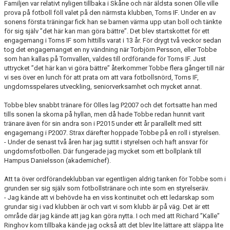
Familjen var relativt nyligen tillbaka i Skåne och när äldsta sonen Olle ville
TORN I SAMHÄLLET
prova på fotboll föll valet på den närmsta klubben, Torns IF. Under en av
sonens första träningar fick han se barnen värma upp utan boll och tänkte
ARRANGEMANG
för sig själv ”det här kan man göra bättre”. Det blev startskottet för ett
engagemang i Torns IF som hittills varat i 13 år. För drygt två veckor sedan
tog det engagemanget en ny vändning när Torbjörn Persson, eller Tobbe
WEBBSHOP
som han kallas på
Tornvallen
, valdes till ordförande för Torns IF. Just
uttrycket ”det här kan vi göra bättre” återkommer Tobbe flera gånger till när
vi ses över en lunch för att prata om att vara fotbollsnörd, Torns IF,
ungdomsspelares utveckling, seniorverksamhet och mycket annat.
Tobbe blev snabbt tränare för Olles lag P2007 och det fortsatte han med
tills sonen la skorna på hyllan, men då hade Tobbe redan hunnit varit
tränare även för sin andra son i P2015 under ett år parallellt med sitt
engagemang i P2007. Strax därefter hoppade Tobbe på en roll i styrelsen.
- Under de senast två åren har jag suttit i styrelsen och haft ansvar för
ungdomsfotbollen. Där fungerade jag mycket som ett bollplank till
Hampus Danielsson (akademichef).
Att ta över ordförandeklubban var egentligen aldrig tanken för Tobbe som i
grunden ser sig själv som fotbollstränare och inte som en styrelseräv.
- Jag kände att vi behövde ha en viss kontinuitet och ett ledarskap som
grundar sig i vad klubben är och vart vi som klubb är på väg. Det är ett
område där jag kände att jag kan göra nytta. I och med att Richard ”Kalle”
Ringhov
kom tillbaka kände jag också att det blev lite lättare att släppa lite