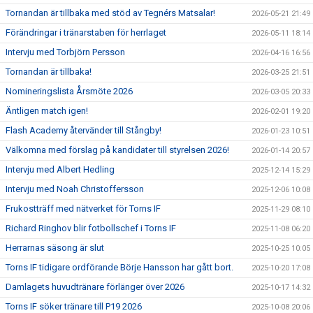
Tornandan är tillbaka med stöd av Tegnérs Matsalar!
2026-05-21 21:49
Förändringar i tränarstaben för herrlaget
2026-05-11 18:14
Intervju med Torbjörn Persson
2026-04-16 16:56
Tornandan är tillbaka!
2026-03-25 21:51
Nomineringslista Årsmöte 2026
2026-03-05 20:33
Äntligen match igen!
2026-02-01 19:20
Flash Academy återvänder till Stångby!
2026-01-23 10:51
Välkomna med förslag på kandidater till styrelsen 2026!
2026-01-14 20:57
Intervju med Albert Hedling
2025-12-14 15:29
Intervju med Noah Christoffersson
2025-12-06 10:08
Frukostträff med nätverket för Torns IF
2025-11-29 08:10
Richard Ringhov blir fotbollschef i Torns IF
2025-11-08 06:20
Herrarnas säsong är slut
2025-10-25 10:05
Torns IF tidigare ordförande Börje Hansson har gått bort.
2025-10-20 17:08
Damlagets huvudtränare förlänger över 2026
2025-10-17 14:32
Torns IF söker tränare till P19 2026
2025-10-08 20:06