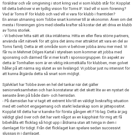
föräldrar och vår omgivning i stort kring vad vi som klubb står för. Kopplat
till detta behöver vi en tydlig vision för Torns IF. Vad vill vi som förening?
Vad är Torns IF för klubb och vad vill vi vara för klubb i framtiden?
En annan utmaning som Tobbe snart kommer till är ekonomin. Även om det
mesta i föreningen görs med ideella krafter så kostar det att driva en klubb
av Torns storlek.
- Vi behöver hitta sätt att öka intäkterna. Hitta en eller flera större partners,
använda vårt nätverk för att göra det ännu mer attraktivt att vara en del av
Torns familj. Detta är ett område som vi behöver jobba ännu mer med. Vi
får nu in Mehmet
Dilges
Kartal
i styrelsen som kommer att jobba med
sponsring och därmed får vi mer kraft i sponsorgruppen. En aspekt av
detta är
Tornhallen
som är en viktig inkomstkälla för klubben, men golvet
håller på att närma sig slutet av sin livslängd. Vi jobbar just nu intensivt för
att kunna åtgärda detta så snart som möjligt.
Självklart har Tobbe även en hel del tankar när det gäller
seniorverksamheten och han konstaterar att det skett lite av en nystart de
senaste åren på både dam- och herrsidan.
- På damsidan har vi tagit ett extremt kliv till en väldigt livskraftig situation
med ett oerhört engagemang och starkt ledarskap som är jättepositivt.
Kopplat till detta har vi kanske för första gången ett F16-lag. Detta är jag
väldigt glad över och det har varit något av en käpphäst för mig att få
bibehålla ett flicklag så högt upp i åldrarna utan att tvinga in dem i
damlaget för tidigt. Från det flicklaget kan spelare sedan successivt
slussas in i damlaget.