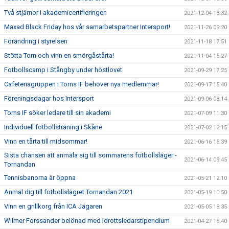
Två stjärnor i akademicertifieringen
2021-12-04 13:32
Maxad Black Friday hos vår samarbetspartner Intersport!
2021-11-26 09:20
Förändring i styrelsen
2021-11-18 17:51
Stötta Torn och vinn en smörgåstårta!
2021-11-04 15:27
Fotbollscamp i Stångby under höstlovet
2021-09-29 17:25
Cafeteriagruppen i Torns IF behöver nya medlemmar!
2021-09-17 15:40
Föreningsdagar hos Intersport
2021-09-06 08:14
Torns IF söker ledare till sin akademi
2021-07-09 11:30
Individuell fotbollsträning i Skåne
2021-07-02 12:15
Vinn en tårta till midsommar!
2021-06-16 16:39
Sista chansen att anmäla sig till sommarens fotbollsläger -
2021-06-14 09:45
Tornandan
Tennisbanorna är öppna
2021-05-21 12:10
Anmäl dig till fotbollslägret Tornandan 2021
2021-05-19 10:50
Vinn en grillkorg från ICA Jägaren
2021-05-05 18:35
Wilmer Forssander belönad med idrottsledarstipendium
2021-04-27 16:40