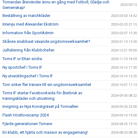
Tornandan återvänder ännu en gång med Fotboll, Glädje och
2025-03-12
Gemenskap!
Beställning av matchkläder
2025-03-03 14:42
Intervju med Alexander Ekström
2025-02-23 21:15
Information från SportAdmin
2025-02-07 15:30
Skånes snabbast växande ungdomsverksamhet?
2025-01-13 13:30
Julhälsning från Klubbchefen
2024-12-21 09:00
Torns IF ur Ettan södra.
2024-11-10 18:09
Ny sportchef i Torns IF
2024-10-15 17:30
Ny utvecklingschef i Torns IF
2024-10-14 12:25
Torn söker fler tränare till sin ungdomsverksamhet
2024-10-07 17:13
Torns IF startar Facebooksida för återbruk av
2024-09-30 08:22
träningskläder och utrustning
Invigning av Nya Konstgräset på Tornvallen
2024-09-20 23:00
Flash Höstlovscamp 2024
2024-09-10 19:00
Fjärde generationen Tornare
2024-08-25 19:10
En klubb, ett hjärta och massor av engagemang!
2024-08-23 08:30