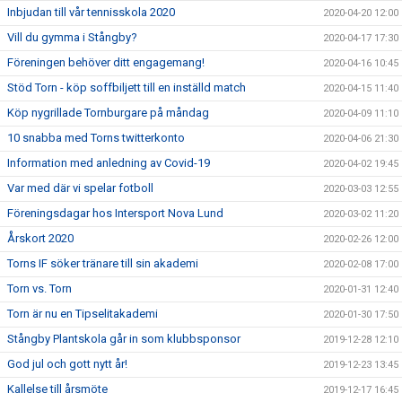
Inbjudan till vår tennisskola 2020
2020-04-20 12:00
Vill du gymma i Stångby?
2020-04-17 17:30
Föreningen behöver ditt engagemang!
2020-04-16 10:45
Stöd Torn - köp soffbiljett till en inställd match
2020-04-15 11:40
Köp nygrillade Tornburgare på måndag
2020-04-09 11:10
10 snabba med Torns twitterkonto
2020-04-06 21:30
Information med anledning av Covid-19
2020-04-02 19:45
Var med där vi spelar fotboll
2020-03-03 12:55
Föreningsdagar hos Intersport Nova Lund
2020-03-02 11:20
Årskort 2020
2020-02-26 12:00
Torns IF söker tränare till sin akademi
2020-02-08 17:00
Torn vs. Torn
2020-01-31 12:40
Torn är nu en Tipselitakademi
2020-01-30 17:50
Stångby Plantskola går in som klubbsponsor
2019-12-28 12:10
God jul och gott nytt år!
2019-12-23 13:45
Kallelse till årsmöte
2019-12-17 16:45