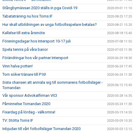
Stångbymässan 2020 ställs in pga Covid-19
2020-09-01 11:10
Tabataträning nu hos Torns IF
2020-08-25 17:25
Hur skall utbildningen av unga fotbollsspelare betalas?
2020-08-21 15:20
Kallelse till extra årsmöte
2020-08-18 15:40
Föreningsdagar hos Intersport 10-17 juli
2020-07-08 11:55
Spela tennis på våra banor
2020-07-03 11:30
Förändringar hos vår partner Intersport
2020-06-29 18:30
Vinn halva potten!
2020-06-24 17:45
Torn söker tränare till P16!
2020-06-24 11:30
Sista chansen att anmäla sig till sommarens fotbollsläger -
2020-06-15 15:45
Tornandan
Vår sponsor Advokatfirman VICI
2020-05-28 16:35
Påminnelse Tornandan 2020
2020-05-24 11:30
Fixardag på lördag - välkomna!
2020-05-19 14:55
TV: Stötta Torns IF
2020-05-09 10:35
Inbjudan till vårt fotbollsläger Tornandan 2020
2020-05-03 12:15