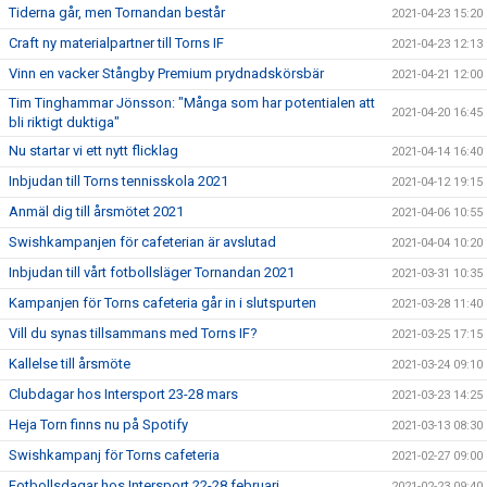
Tiderna går, men Tornandan består
2021-04-23 15:20
Craft ny materialpartner till Torns IF
2021-04-23 12:13
Vinn en vacker Stångby Premium prydnadskörsbär
2021-04-21 12:00
Tim Tinghammar Jönsson: "Många som har potentialen att
2021-04-20 16:45
bli riktigt duktiga"
Nu startar vi ett nytt flicklag
2021-04-14 16:40
Inbjudan till Torns tennisskola 2021
2021-04-12 19:15
Anmäl dig till årsmötet 2021
2021-04-06 10:55
Swishkampanjen för cafeterian är avslutad
2021-04-04 10:20
Inbjudan till vårt fotbollsläger Tornandan 2021
2021-03-31 10:35
Kampanjen för Torns cafeteria går in i slutspurten
2021-03-28 11:40
Vill du synas tillsammans med Torns IF?
2021-03-25 17:15
Kallelse till årsmöte
2021-03-24 09:10
Clubdagar hos Intersport 23-28 mars
2021-03-23 14:25
Heja Torn finns nu på Spotify
2021-03-13 08:30
Swishkampanj för Torns cafeteria
2021-02-27 09:00
Fotbollsdagar hos Intersport 22-28 februari
2021-02-23 09:40