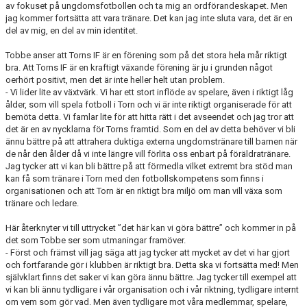
av fokuset på ungdomsfotbollen och ta mig an ordförandeskapet. Men
jag kommer fortsätta att vara tränare. Det kan jag inte sluta vara, det är en
del av mig, en del av min identitet.
Tobbe anser att Torns IF är en förening som på det stora hela mår riktigt
bra. Att Torns IF är en kraftigt växande förening är ju i grunden något
oerhört positivt, men det är inte heller helt utan problem.
- Vi lider lite av växtvärk. Vi har ett stort inflöde av spelare, även i riktigt låg
ålder, som vill spela fotboll i Torn och vi är inte riktigt organiserade för att
bemöta detta. Vi famlar lite för att hitta rätt i det avseendet och jag tror att
det är en av nycklarna för Torns framtid. Som en del av detta behöver vi bli
ännu bättre på att attrahera duktiga externa ungdomstränare till barnen när
de når den ålder då vi inte längre vill förlita oss enbart på föräldratränare.
Jag tycker att vi kan bli bättre på att förmedla vilket extremt bra stöd man
kan få som tränare i Torn med den fotbollskompetens som finns i
organisationen och att Torn är en riktigt bra miljö om man vill växa som
tränare och ledare.
Här återknyter vi till uttrycket ”det här kan vi göra bättre” och kommer in på
det som Tobbe ser som utmaningar framöver.
- Först och främst vill jag säga att jag tycker att mycket av det vi har gjort
och fortfarande gör i klubben är riktigt bra. Detta ska vi fortsätta med! Men
självklart finns det saker vi kan göra ännu bättre. Jag tycker till exempel att
vi kan bli ännu tydligare i vår organisation och i vår riktning, tydligare internt
om vem som gör vad. Men även tydligare mot våra medlemmar, spelare,