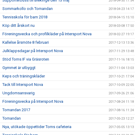
Supporterbuss till Blekinge den 13 maj
2018-04-30 17:54
Sommarkollo och Tornandan
2018-04-23 14:17
Tennisskola för barn 2018
2018-04-15 15:10
Köp ditt årskort nu
2018-03-08 17:50
Föreningsvecka och profilkläder på Intersport Nova
2018-02-27 19:17
Kallelse årsmöte 8 februari
2017-12-13 13:36
Julklappsdagar på Intersport Nova
2017-11-29 13:48
Stöd Torns IF via Gräsroten
2017-11-16 18:15
Gymmet är utbyggt
2017-11-04 13:03
Keps och träningskläder
2017-10-21 17:04
Tack till Intersport Nova
2017-10-09 22:05
Ungdomsansvarig
2017-09-26 21:06
Föreningsvecka på Intersport Nova
2017-08-24 11:18
Tornandan 2017
2017-08-16 11:24
Tornandan
2017-05-23 12:27
Nya, utökade öppettider Torns cafeteria
2017-05-05 13:13