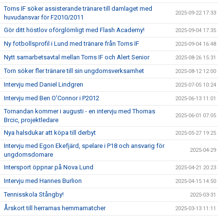
Torns IF söker assisterande tränare till damlaget med
2025-09-22 17:33
huvudansvar för F2010/2011
Gör ditt höstlov oförglömligt med Flash Academy!
2025-09-04 17:35
Ny fotbollsprofil i Lund med tränare från Torns IF
2025-09-04 16:48
Nytt samarbetsavtal mellan Torns IF och Alert Senior
2025-08-26 15:31
Torn söker fler tränare till sin ungdomsverksamhet
2025-08-12 12:00
Intervju med Daniel Lindgren
2025-07-05 10:24
Intervju med Ben O'Connor i P2012
2025-06-13 11:01
Tornandan kommer i augusti - en intervju med Thomas
2025-06-01 07:05
Brcic, projektledare
Nya halsdukar att köpa till derbyt
2025-05-27 19:25
Intervju med Egon Ekefjärd, spelare i P18 och ansvarig för
2025-04-29
ungdomsdomare
Intersport öppnar på Nova Lund
2025-04-21 20:23
Intervju med Hannes Burlion
2025-04-15 14:50
Tennisskola Stångby!
2025-03-31
Årskort till herrarnas hemmamatcher
2025-03-13 11:11