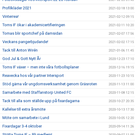
Profilkläder 2021
2021-02-18 13:00
Vinterrea!
2021-02-12 09:15
Torns IF ökar i akademicertifieringen
2021-02-11 10:20
Tomas blir sportchef på damsidan
2021-02-07 17:56
Veckans pangerbjudande!
2021-02-02 17:15
Tack till Anton Wirén
2021-01-06 11:45
God Jul & Gott Nytt År
2020-12-23 17:10
Torns IF växer – men inte våra fotbollsplaner
2020-12-16 19:15
Reavecka hos vår partner Intersport
2020-11-23 10:15
Stöd gärna vår ungdomsverksamhet genom Gräsroten
2020-11-13 11:00
Samarbete med Staffanstorp United FC
2020-11-08 12:15
Tack till alla som ställde upp på fixardagarna
2020-10-27 20:35
Kallelse till extra årsmöte
2020-10-13 17:30
Möte om samarbete i Lund
2020-10-05 12:20
Fixardagar 3-4 oktober
2020-09-14 11:26
Stötta Torns IF – Bli medlem!
2020-09-07 11:00