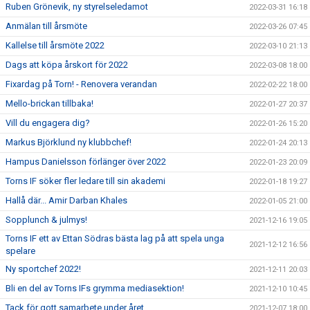
Ruben Grönevik, ny styrelseledamot
2022-03-31 16:18
Anmälan till årsmöte
2022-03-26 07:45
Kallelse till årsmöte 2022
2022-03-10 21:13
Dags att köpa årskort för 2022
2022-03-08 18:00
Fixardag på Torn! - Renovera verandan
2022-02-22 18:00
Mello-brickan tillbaka!
2022-01-27 20:37
Vill du engagera dig?
2022-01-26 15:20
Markus Björklund ny klubbchef!
2022-01-24 20:13
Hampus Danielsson förlänger över 2022
2022-01-23 20:09
Torns IF söker fler ledare till sin akademi
2022-01-18 19:27
Hallå där... Amir Darban Khales
2022-01-05 21:00
Sopplunch & julmys!
2021-12-16 19:05
Torns IF ett av Ettan Södras bästa lag på att spela unga
2021-12-12 16:56
spelare
Ny sportchef 2022!
2021-12-11 20:03
Bli en del av Torns IFs grymma mediasektion!
2021-12-10 10:45
Tack för gott samarbete under året
2021-12-07 18:00