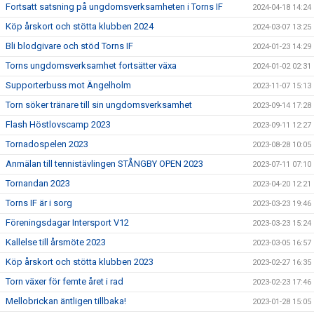
Fortsatt satsning på ungdomsverksamheten i Torns IF
2024-04-18 14:24
Köp årskort och stötta klubben 2024
2024-03-07 13:25
Bli blodgivare och stöd Torns IF
2024-01-23 14:29
Torns ungdomsverksamhet fortsätter växa
2024-01-02 02:31
Supporterbuss mot Ängelholm
2023-11-07 15:13
Torn söker tränare till sin ungdomsverksamhet
2023-09-14 17:28
Flash Höstlovscamp 2023
2023-09-11 12:27
Tornadospelen 2023
2023-08-28 10:05
Anmälan till tennistävlingen STÅNGBY OPEN 2023
2023-07-11 07:10
Tornandan 2023
2023-04-20 12:21
Torns IF är i sorg
2023-03-23 19:46
Föreningsdagar Intersport V12
2023-03-23 15:24
Kallelse till årsmöte 2023
2023-03-05 16:57
Köp årskort och stötta klubben 2023
2023-02-27 16:35
Torn växer för femte året i rad
2023-02-23 17:46
Mellobrickan äntligen tillbaka!
2023-01-28 15:05