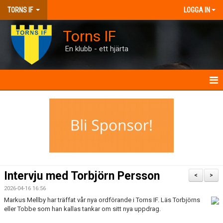
TORNS IF
LOGGA IN
Torns IF
En klubb - ett hjärta
HEM
KONTAKT
FÖRENINGEN
KALENDRAR
Intervju med Torbjörn Persson
<
>
MATCHER
2026-04-16 16:56
Markus Mellby har träffat vår nya ordförande i Torns IF. Läs Torbjörns
eller Tobbe som han kallas tankar om sitt nya uppdrag.
BILJETTER