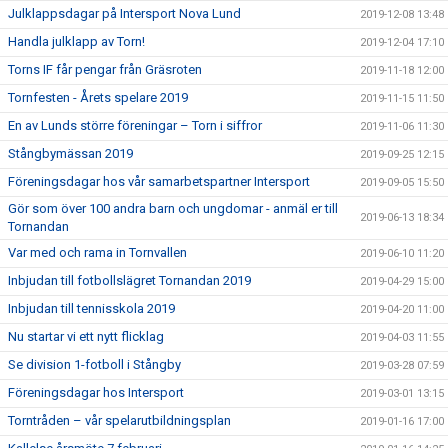
Julklappsdagar på Intersport Nova Lund
2019-12-08 13:48
Handla julklapp av Torn!
2019-12-04 17:10
Torns IF får pengar från Gräsroten
2019-11-18 12:00
Tornfesten - Årets spelare 2019
2019-11-15 11:50
En av Lunds större föreningar – Torn i siffror
2019-11-06 11:30
Stångbymässan 2019
2019-09-25 12:15
Föreningsdagar hos vår samarbetspartner Intersport
2019-09-05 15:50
Gör som över 100 andra barn och ungdomar - anmäl er till
2019-06-13 18:34
Tornandan
Var med och rama in Tornvallen
2019-06-10 11:20
Inbjudan till fotbollslägret Tornandan 2019
2019-04-29 15:00
Inbjudan till tennisskola 2019
2019-04-20 11:00
Nu startar vi ett nytt flicklag
2019-04-03 11:55
Se division 1-fotboll i Stångby
2019-03-28 07:59
Föreningsdagar hos Intersport
2019-03-01 13:15
Torntråden – vår spelarutbildningsplan
2019-01-16 17:00