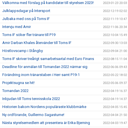
Välkomna med förslag på kandidater till styrelsen 2023!
2023-01-23 20:03
Julklappsdagar på Intersport
2022-12-19 02:02
Julbaka med oss på Torns IF
2022-11-19 10:47
Intervju med Amir
2022-11-06 20:34
Torns IF söker fler tränare till P19
2022-10-04 15:49
Amir Darban Khales återvänder till Torns IF
2022-09-30 13:03
Höstlovscamp i Stångby
2022-09-04 21:00
Torns IF skriver treårigt samarbetsavtal med Euro Finans
2022-08-15 11:04
Deadline för anmälan till Tornandan 2022 närmar sig
2022-06-06 09:43
Förändring inom tränarstaben i Herr samt P19-1
2022-05-22 18:02
Projektsugna se hit!
2022-05-06 09:37
Tornandan 2022
2022-04-19 16:37
Inbjudan till Torns tennisskola 2022
2022-04-19 14:37
Historien bakom Nordens populäraste klubbmärke
2022-04-05 15:45
Ny ordförande, Guillermo Sagastume!
2022-04-04 21:50
Nästa styrelsemedlem att presentera är Erika Bjerning
2022-04-03 19:47