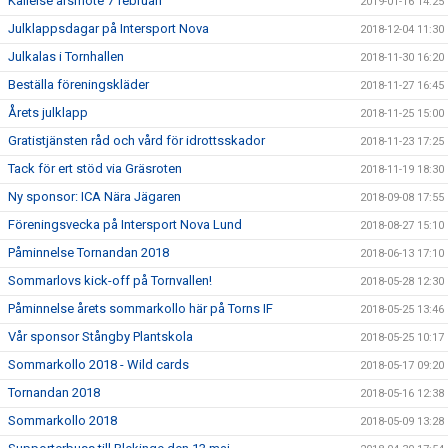
Kallelse årsmöte 7 februari
2019-01-16 14:25
Julklappsdagar på Intersport Nova
2018-12-04 11:30
Julkalas i Tornhallen
2018-11-30 16:20
Beställa föreningskläder
2018-11-27 16:45
Årets julklapp
2018-11-25 15:00
Gratistjänsten råd och vård för idrottsskador
2018-11-23 17:25
Tack för ert stöd via Gräsroten
2018-11-19 18:30
Ny sponsor: ICA Nära Jägaren
2018-09-08 17:55
Föreningsvecka på Intersport Nova Lund
2018-08-27 15:10
Påminnelse Tornandan 2018
2018-06-13 17:10
Sommarlovs kick-off på Tornvallen!
2018-05-28 12:30
Påminnelse årets sommarkollo här på Torns IF
2018-05-25 13:46
Vår sponsor Stångby Plantskola
2018-05-25 10:17
Sommarkollo 2018 - Wild cards
2018-05-17 09:20
Tornandan 2018
2018-05-16 12:38
Sommarkollo 2018
2018-05-09 13:28