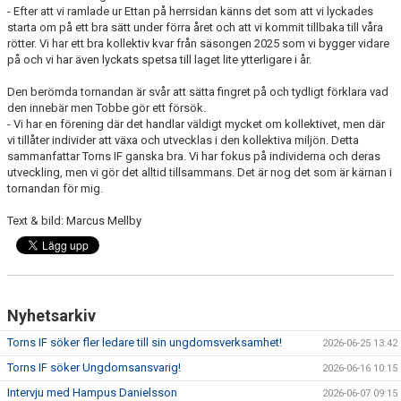
- Efter att vi ramlade ur Ettan på herrsidan känns det som att vi lyckades
starta om på ett bra sätt under förra året och att vi kommit tillbaka till våra
rötter. Vi har ett bra kollektiv kvar från säsongen 2025 som vi bygger vidare
på och vi har även lyckats spetsa till laget lite ytterligare i år.
Den berömda
tornandan
är svår att sätta fingret på och tydligt förklara vad
den innebär men Tobbe gör ett försök.
- Vi har en förening där det handlar väldigt mycket om kollektivet, men där
vi tillåter individer att växa och utvecklas i den kollektiva miljön. Detta
sammanfattar Torns IF ganska bra. Vi har fokus på individerna och deras
utveckling, men vi gör det alltid tillsammans. Det är nog det som är kärnan i
tornandan
för mig.
Text & bild: Marcus Mellby
Nyhetsarkiv
Torns IF söker fler ledare till sin ungdomsverksamhet!
2026-06-25 13:42
Torns IF söker Ungdomsansvarig!
2026-06-16 10:15
Intervju med Hampus Danielsson
2026-06-07 09:15