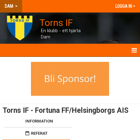
DAM
LOGGA IN
Torns IF
En klubb - ett hjärta
Dam
DAM
NYHETER
TRUPPEN
INTERVJUER
Torns IF - Fortuna FF/Helsingborgs AIS
MANUAL
INFORMATION
TORNHUSET
REFERAT