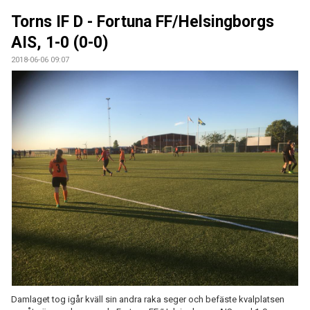
TRÄNING
Torns IF D - Fortuna FF/Helsingborgs
MATCH
AIS, 1-0 (0-0)
2018-06-06 09:07
KALENDER
PRISER
BILDGALLERI
KONTAKT
DOKUMENT
Damlaget tog igår kväll sin andra raka seger och befäste kvalplatsen