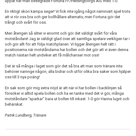
uppåt när man besegrade Fortuna FF/Helsingborgs AIS med 1-0.
En riktigt skön kämpa seger! Vi fick inte igång något nämnvärt spel trots
att vi rör oss bra och ger bollhållare alternativ, men Fortuna gör det
trångt och svårt för oss.
Men återigen så sliter vi enormt och gör det väldigt svårt för våra
motståndare! Jag är väldigt glad över att samtliga spelare verkligen tar i
och gör allt för att följa matchplanen. Vi ligger återigen helt rätt i
positionerna när motståndarna har bollen och det gör att vi även denna
match nästan helt undviker att få målchanser mot oss!
Det är så många i laget som gör det så bra att man som tränare inte
behöver namnge någon, alla bidrar och utför olika bra saker som hjälper
oss till 3 nya poäng!
En sak som gör mig extra nöjd är att när vi har bollen i backlinjen så
försöker vi alltid spela bollen och ha en tanke med det vi gör, många
motståndare "sparkar" bara ut bollen till inkast. 1-0 gör Hanna lugnt och
behärskat.
Patrik Lundberg, Tränare