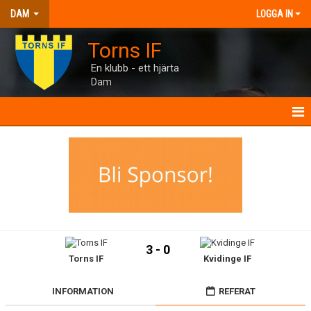
DAM
LOGGA IN
Torns IF
En klubb - ett hjärta
Dam
DAM
NYHETER
TRUPPEN
INTERVJUER
3 - 0
Torns IF
Kvidinge IF
MANUAL
TORNHUSET
INFORMATION
REFERAT