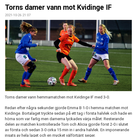
TRÄNING
Torns damer vann mot Kvidinge IF
2021-10-26 21:07
MATCH
KALENDER
PRISER
BILDGALLERI
KONTAKT
DOKUMENT
Torns damer vann hemmamatchen mot Kvidinge IF med 3-0.
Redan efter några sekunder gjorde Emma B 1-0 i hemma matchen mot
Kvidinge. Bortalaget tryckte sedan på ett tag i första halvlek och hade en
hörna som var farlig men damerna lyckades värja målet. Resterande
delen av matchen kontrollerade Torn och Alicia gjorde först 2-0 i slutet
av första och sedan 3-0 cirka 15 min in i andra halvlek. En imponerande
insats av hela laget och en mycket välförtjänt seger.