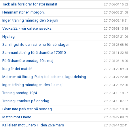
Tack alla föräldrar för stor insats!
2017-06-04 15:32
Hemmamatcher imorgon!
2017-06-03 21:08
Ingen träning måndag den 5:e juni
2017-06-02 18:31
Vecka 22 = vår cafeteriavecka
2017-05-31 13:38
Nya lag
2017-05-27 21:06
Samlingsinfo och schema för söndagen
2017-05-26 08:50
Sammanfattning föräldramöte 170510
2017-05-11 22:55
Föräldramöte onsdag 10:e maj
2017-05-06 18:00
Idag är det match!
2017-04-29 09:04
Matcher på lördag: Plats, tid, schema, lagutdelning
2017-04-27 22:48
Ingen träning måndagen den 1:a maj.
2017-04-26 22:00
Träning onsdag 19/4
2017-04-15 18:57
Träning utomhus på onsdag
2017-04-10 07:37
Glöm inte parkster på söndag
2017-03-23 19:38
Match mot Linero
2017-03-22 08:02
Kallelsen mot Linero IF den 26:e mars
2017-03-14 22:41