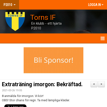
P2010
LOGGA IN
Torns IF
En klubb - ett hjärta
P2010
P2010
NYHETER
KALENDER
MATCHER
Extraträning imorgon: Bekräftad.
<
>
TRUPPEN
2021-03-26 19:05
8 anmälda för imorgon. Vi kör!
BILDGALLERI
OBS! Stor chans för regn. Ta med lämpliga kläder.