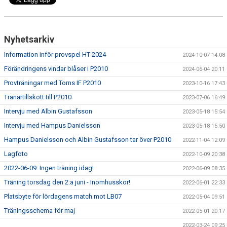
DOKUMENT
KONTAKT
Nyhetsarkiv
Information inför provspel HT 2024
2024-10-07 14:08
Förändringens vindar blåser i P2010
2024-06-04 20:11
Provträningar med Torns IF P2010
2023-10-16 17:43
Tränartillskott till P2010
2023-07-06 16:49
Intervju med Albin Gustafsson
2023-05-18 15:54
Intervju med Hampus Danielsson
2023-05-18 15:50
Hampus Danielsson och Albin Gustafsson tar över P2010
2022-11-04 12:09
Lagfoto
2022-10-09 20:38
2022-06-09: Ingen träning idag!
2022-06-09 08:35
Träning torsdag den 2:a juni - Inomhusskor!
2022-06-01 22:33
Platsbyte för lördagens match mot LB07
2022-05-04 09:51
Träningsschema för maj
2022-05-01 20:17
2022-03-24 09:25