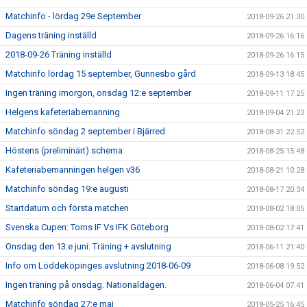
Matchinfo - lördag 29e September
2018-09-26 21:30
Dagens träning inställd
2018-09-26 16:16
2018-09-26 Träning inställd
2018-09-26 16:15
Matchinfo lördag 15 september, Gunnesbo gård
2018-09-13 18:45
Ingen träning imorgon, onsdag 12:e september
2018-09-11 17:25
Helgens kafeteriabemanning
2018-09-04 21:23
Matchinfo söndag 2 september i Bjärred
2018-08-31 22:52
Höstens (preliminärt) schema
2018-08-25 15:48
Kafeteriabemanningen helgen v36
2018-08-21 10:28
Matchinfo söndag 19:e augusti
2018-08-17 20:34
Startdatum och första matchen
2018-08-02 18:05
Svenska Cupen: Torns IF Vs IFK Göteborg
2018-08-02 17:41
Onsdag den 13:e juni: Träning + avslutning
2018-06-11 21:40
Info om Löddeköpinges avslutning 2018-06-09
2018-06-08 19:52
Ingen träning på onsdag. Nationaldagen.
2018-06-04 07:41
Matchinfo söndag 27:e maj
2018-05-25 16:45