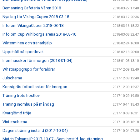
Bemanning Cafeteria Våren 2018
2018-03-27 17:48
Nya lag för VikingaCupen 2018-03-18
2018-03-17 20:36
Info om VikingaCupen 2018-03-18
2018-03-16 18:22
Info om Cup Wihlborgs arena 2018-03-10
2018-03-08 22:47
Vårterminen och tränarhjälp
2018-02-24 16:00
Uppehåll på sportlovet
2018-02-13 20:00
Inomhusskor för imorgon (2018-01-04)
2018-01-03 13:10
Whatsappgrupp för föräldrar
2017-12-09 12:49
Julschema
2017-12-09 12:40
Konstgräs fotbollsskor för imorgon
2017-12-09 12:37
Träning trots höstlov
2017-10-29 19:50
Träning inomhus på måndag
2017-10-14 15:43
Kvarglömd tröja
2017-10-09 16:31
Vinterschema
2017-10-08 16:18
Dagens träning inställd (2017-10-04)
2017-10-04 07:28
Match Tolvans IP 2017-10-07 - Samlingstid, laguttagning