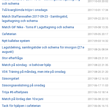
2017-10-03 20:02
och schema
Två kvarglömda tröjor i onsdags
2017-10-01 17:34
Match Staffansvallen 2017-09-23 - Samlingstid,
2017-09-22 20:15
laguttagning och schema
Match GIF Nike - Torns IF Laguttagning och schema
2017-09-08 13:35
Cafeterian
2017-09-05 20:17
Nytt kallelse system
2017-09-03 14:32
Lagutdelning, samlingstider och schema för imorgon (27:e
2017-08-26 08:04
augusti)
Stor efterfråga
2017-08-23 21:51
Match på söndag - vi behöver hjälp
2017-08-22 21:35
V34: Träning på måndag, men inte på onsdag
2017-08-20 21:20
Säsongstart
2017-08-12 16:53
Säsongsavslutning på onsdag
2017-06-17 11:03
Tröja #6 efterlyses
2017-06-10 18:14
Match på lördag den 10:e juni
2017-06-08 22:32
Tack för hjälpen i cafeterian
2017-06-06 16:15