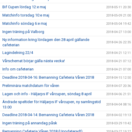
Bif Cupen lördag 12:e maj
2018-05-11 20:30
Matchinfo torsdag 10:e maj
2018-05-09 21:00
Matchinfo söndag 6:e maj
2018-05-04 19:42
Ingen träning på Valborg
2018-04-27 13:00
Ny information kring lördagen den 28 april gällande
2018-04-26 22:35
cafeterian
Lagindelning 22/4
2018-04-21 12:11
Vårschemat börjar gälla nästa vecka!
2018-04-21 07:12
Info om cafeterian
2018-04-21 07:00
Deadline 2018-04-16: Bemanning Cafeteria Våren 2018
2018-04-15 12:50
Preliminära matchdatum för våren
2018-04-07 20:36
Lagen och info - Häljarps IF vårcupen, söndag 8 april
2018-04-06 21:51
Ändrade speltider för Häljarps IF vårcupen, ny samlingstid
2018-04-04 08:16
13.00
Deadline 2018-04-14: Bemanning Cafeteria Våren 2018
2018-04-02 19:13
Ingen träning på annandag påsk
2018-03-29 19:42
Bemanning Cafeteria Våren 2018 (Uppdaterad!)
2018-03-27 19:27