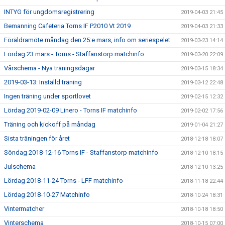
INTYG för ungdomsregistrering
2019-04-03 21:45
Bemanning Cafeteria Torns IF P2010 Vt 2019
2019-04-03 21:33
Föräldramöte måndag den 25:e mars, info om seriespelet
2019-03-23 14:14
Lördag 23 mars - Torns - Staffanstorp matchinfo
2019-03-20 22:09
Vårschema - Nya träningsdagar
2019-03-15 18:34
2019-03-13: Inställd träning
2019-03-12 22:48
Ingen träning under sportlovet
2019-02-15 12:32
Lördag 2019-02-09 Linero - Torns IF matchinfo
2019-02-02 17:56
Träning och kickoff på måndag
2019-01-04 21:27
Sista träningen för året
2018-12-18 18:07
Söndag 2018-12-16 Torns IF - Staffanstorp matchinfo
2018-12-10 18:15
Julschema
2018-12-10 13:25
Lördag 2018-11-24 Torns - LFF matchinfo
2018-11-18 22:44
Lördag 2018-10-27 Matchinfo
2018-10-24 18:31
Vintermatcher
2018-10-18 18:50
Vinterschema
2018-10-15 07:00