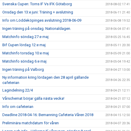
Svenska Cupen: Torns IF Vs IFK Göteborg
2018-08-02 17:41
Onsdag den 13:e juni: Träning + avslutning
2018-06-11 21:40
Info om Löddeköpinges avslutning 2018-06-09
2018-06-08 19:52
Ingen träning på onsdag. Nationaldagen.
2018-06-04 07:41
Matchinfo söndag 27:e maj
2018-05-25 16:45
Bif Cupen lördag 12:e maj
2018-05-11 20:30
Matchinfo torsdag 10:e maj
2018-05-09 21:00
Matchinfo söndag 6:e maj
2018-05-04 19:42
Ingen träning på Valborg
2018-04-27 13:00
Ny information kring lördagen den 28 april gällande
2018-04-26 22:35
cafeterian
Lagindelning 22/4
2018-04-21 12:11
Vårschemat börjar gälla nästa vecka!
2018-04-21 07:12
Info om cafeterian
2018-04-21 07:00
Deadline 2018-04-16: Bemanning Cafeteria Våren 2018
2018-04-15 12:50
Preliminära matchdatum för våren
2018-04-07 20:36