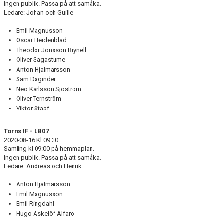
Ingen publik. Passa på att samåka.
DOKUMENT
Ledare: Johan och Guille
KONTAKT
Emil Magnusson
Oscar Heidenblad
Theodor Jönsson Brynell
Oliver Sagastume
Anton Hjalmarsson
Sam Daginder
Neo Karlsson Sjöström
Oliver Ternström
Viktor Staaf
Torns IF - LB07
2020-08-16 Kl 09:30
Samling kl 09:00 på hemmaplan.
Ingen publik. Passa på att samåka.
Ledare: Andreas och Henrik
Anton Hjalmarsson
Emil Magnusson
Emil Ringdahl
Hugo Askelöf Alfaro