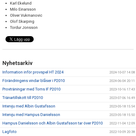
Karl Ekelund
Milo Einarsson
Oliver Vukmanovic
Olof Skarping
Tordur Jonsson
Nyhetsarkiv
Information inför provspel HT 2024
2024-10-07 14:08
Förändringens vindar blåser i P2010
2024-06-04 20:11
Provträningar med Torns IF P2010
2023-10-16 17:43
Tränartillskott till P2010
2023-07-06 16:49
Intervju med Albin Gustafsson
2023-05-18 15:54
Intervju med Hampus Danielsson
2023-05-18 15:50
Hampus Danielsson och Albin Gustafsson tar över P2010
2022-11-04 12:09
Lagfoto
2022-10-09 20:38