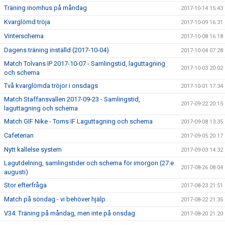
Träning inomhus på måndag
2017-10-14 15:43
Kvarglömd tröja
2017-10-09 16:31
Vinterschema
2017-10-08 16:18
Dagens träning inställd (2017-10-04)
2017-10-04 07:28
Match Tolvans IP 2017-10-07 - Samlingstid, laguttagning
2017-10-03 20:02
och schema
Två kvarglömda tröjor i onsdags
2017-10-01 17:34
Match Staffansvallen 2017-09-23 - Samlingstid,
2017-09-22 20:15
laguttagning och schema
Match GIF Nike - Torns IF Laguttagning och schema
2017-09-08 13:35
Cafeterian
2017-09-05 20:17
Nytt kallelse system
2017-09-03 14:32
Lagutdelning, samlingstider och schema för imorgon (27:e
2017-08-26 08:04
augusti)
Stor efterfråga
2017-08-23 21:51
Match på söndag - vi behöver hjälp
2017-08-22 21:35
V34: Träning på måndag, men inte på onsdag
2017-08-20 21:20