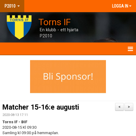
P2010
LOGGA IN
Torns IF
En klubb - ett hjärta
P2010
P2010
NYHETER
KALENDER
MATCHER
Matcher 15-16:e augusti
<
>
TRUPPEN
2020-08-13 17:11
Torns IF - BIF
BILDGALLERI
2020-08-15 Kl 09:30
Samling kl 09:00 på hemmaplan.