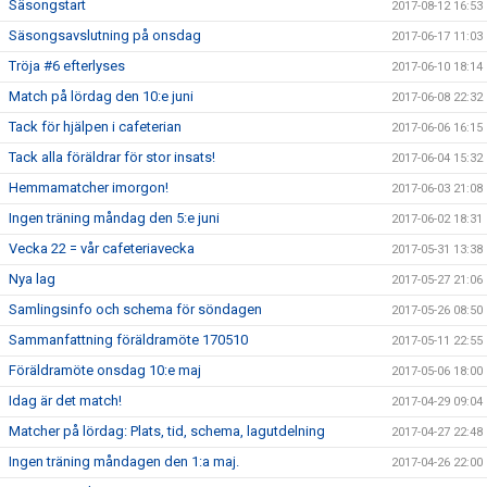
Säsongstart
2017-08-12 16:53
Säsongsavslutning på onsdag
2017-06-17 11:03
Tröja #6 efterlyses
2017-06-10 18:14
Match på lördag den 10:e juni
2017-06-08 22:32
Tack för hjälpen i cafeterian
2017-06-06 16:15
Tack alla föräldrar för stor insats!
2017-06-04 15:32
Hemmamatcher imorgon!
2017-06-03 21:08
Ingen träning måndag den 5:e juni
2017-06-02 18:31
Vecka 22 = vår cafeteriavecka
2017-05-31 13:38
Nya lag
2017-05-27 21:06
Samlingsinfo och schema för söndagen
2017-05-26 08:50
Sammanfattning föräldramöte 170510
2017-05-11 22:55
Föräldramöte onsdag 10:e maj
2017-05-06 18:00
Idag är det match!
2017-04-29 09:04
Matcher på lördag: Plats, tid, schema, lagutdelning
2017-04-27 22:48
Ingen träning måndagen den 1:a maj.
2017-04-26 22:00