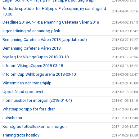
Lagen och info - Häljarps IF vårcupen, söndag 8 april
2018-04-06 21:51
Ändrade speltider för Häljarps IF vårcupen, ny samlingstid
2018-04-04 08:16
13.00
Deadline 2018-04-14: Bemanning Cafeteria Våren 2018
2018-04-02 19:13
Ingen träning på annandag påsk
2018-03-29 19:42
Bemanning Cafeteria Våren 2018 (Uppdaterad!)
2018-03-27 19:27
Bemanning Cafeteria Våren 2018
2018-03-27 17:48
Nya lag för VikingaCupen 2018-03-18
2018-03-17 20:36
Info om VikingaCupen 2018-03-18
2018-03-16 18:22
Info om Cup Wihlborgs arena 2018-03-10
2018-03-08 22:47
Vårterminen och tränarhjälp
2018-02-24 16:00
Uppehåll på sportlovet
2018-02-13 20:00
Inomhusskor för imorgon (2018-01-04)
2018-01-03 13:10
Whatsappgrupp för föräldrar
2017-12-09 12:49
Julschema
2017-12-09 12:40
Konstgräs fotbollsskor för imorgon
2017-12-09 12:37
Träning trots höstlov
2017-10-29 19:50