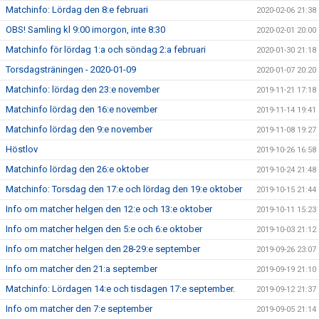
Matchinfo: Lördag den 8:e februari
2020-02-06 21:38
OBS! Samling kl 9:00 imorgon, inte 8:30
2020-02-01 20:00
Matchinfo för lördag 1:a och söndag 2:a februari
2020-01-30 21:18
Torsdagsträningen - 2020-01-09
2020-01-07 20:20
Matchinfo: lördag den 23:e november
2019-11-21 17:18
Matchinfo lördag den 16:e november
2019-11-14 19:41
Matchinfo lördag den 9:e november
2019-11-08 19:27
Höstlov
2019-10-26 16:58
Matchinfo lördag den 26:e oktober
2019-10-24 21:48
Matchinfo: Torsdag den 17:e och lördag den 19:e oktober
2019-10-15 21:44
Info om matcher helgen den 12:e och 13:e oktober
2019-10-11 15:23
Info om matcher helgen den 5:e och 6:e oktober
2019-10-03 21:12
Info om matcher helgen den 28-29:e september
2019-09-26 23:07
Info om matcher den 21:a september
2019-09-19 21:10
Matchinfo: Lördagen 14:e och tisdagen 17:e september.
2019-09-12 21:37
Info om matcher den 7:e september
2019-09-05 21:14