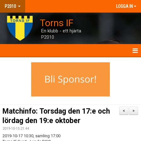
P2010
LOGGA IN
Torns IF
En klubb - ett hjärta
P2010
P2010
NYHETER
KALENDER
MATCHER
Matchinfo: Torsdag den 17:e och
<
>
TRUPPEN
lördag den 19:e oktober
2019-10-15 21:44
BILDGALLERI
2019-10-17 10:30, samling 17:00