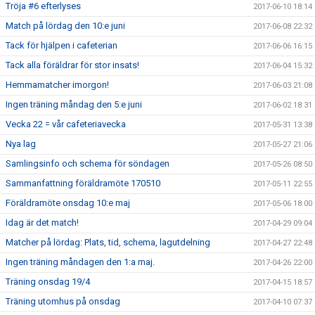
Tröja #6 efterlyses
2017-06-10 18:14
Match på lördag den 10:e juni
2017-06-08 22:32
Tack för hjälpen i cafeterian
2017-06-06 16:15
Tack alla föräldrar för stor insats!
2017-06-04 15:32
Hemmamatcher imorgon!
2017-06-03 21:08
Ingen träning måndag den 5:e juni
2017-06-02 18:31
Vecka 22 = vår cafeteriavecka
2017-05-31 13:38
Nya lag
2017-05-27 21:06
Samlingsinfo och schema för söndagen
2017-05-26 08:50
Sammanfattning föräldramöte 170510
2017-05-11 22:55
Föräldramöte onsdag 10:e maj
2017-05-06 18:00
Idag är det match!
2017-04-29 09:04
Matcher på lördag: Plats, tid, schema, lagutdelning
2017-04-27 22:48
Ingen träning måndagen den 1:a maj.
2017-04-26 22:00
Träning onsdag 19/4
2017-04-15 18:57
Träning utomhus på onsdag
2017-04-10 07:37