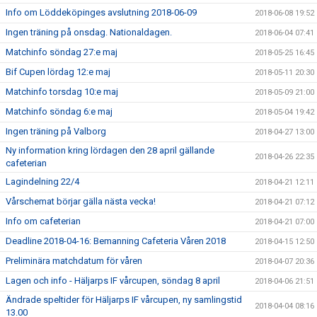
Info om Löddeköpinges avslutning 2018-06-09
2018-06-08 19:52
Ingen träning på onsdag. Nationaldagen.
2018-06-04 07:41
Matchinfo söndag 27:e maj
2018-05-25 16:45
Bif Cupen lördag 12:e maj
2018-05-11 20:30
Matchinfo torsdag 10:e maj
2018-05-09 21:00
Matchinfo söndag 6:e maj
2018-05-04 19:42
Ingen träning på Valborg
2018-04-27 13:00
Ny information kring lördagen den 28 april gällande
2018-04-26 22:35
cafeterian
Lagindelning 22/4
2018-04-21 12:11
Vårschemat börjar gälla nästa vecka!
2018-04-21 07:12
Info om cafeterian
2018-04-21 07:00
Deadline 2018-04-16: Bemanning Cafeteria Våren 2018
2018-04-15 12:50
Preliminära matchdatum för våren
2018-04-07 20:36
Lagen och info - Häljarps IF vårcupen, söndag 8 april
2018-04-06 21:51
Ändrade speltider för Häljarps IF vårcupen, ny samlingstid
2018-04-04 08:16
13.00