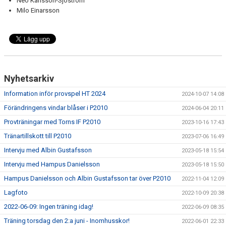
Neo Karlsson-Sjöström
Milo Einarsson
Nyhetsarkiv
Information inför provspel HT 2024
2024-10-07 14:08
Förändringens vindar blåser i P2010
2024-06-04 20:11
Provträningar med Torns IF P2010
2023-10-16 17:43
Tränartillskott till P2010
2023-07-06 16:49
Intervju med Albin Gustafsson
2023-05-18 15:54
Intervju med Hampus Danielsson
2023-05-18 15:50
Hampus Danielsson och Albin Gustafsson tar över P2010
2022-11-04 12:09
Lagfoto
2022-10-09 20:38
2022-06-09: Ingen träning idag!
2022-06-09 08:35
Träning torsdag den 2:a juni - Inomhusskor!
2022-06-01 22:33