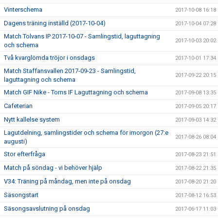
Vinterschema
2017-10-08 16:18
Dagens träning inställd (2017-10-04)
2017-10-04 07:28
Match Tolvans IP 2017-10-07 - Samlingstid, laguttagning
2017-10-03 20:02
och schema
Två kvarglömda tröjor i onsdags
2017-10-01 17:34
Match Staffansvallen 2017-09-23 - Samlingstid,
2017-09-22 20:15
laguttagning och schema
Match GIF Nike - Torns IF Laguttagning och schema
2017-09-08 13:35
Cafeterian
2017-09-05 20:17
Nytt kallelse system
2017-09-03 14:32
Lagutdelning, samlingstider och schema för imorgon (27:e
2017-08-26 08:04
augusti)
Stor efterfråga
2017-08-23 21:51
Match på söndag - vi behöver hjälp
2017-08-22 21:35
V34: Träning på måndag, men inte på onsdag
2017-08-20 21:20
Säsongstart
2017-08-12 16:53
Säsongsavslutning på onsdag
2017-06-17 11:03