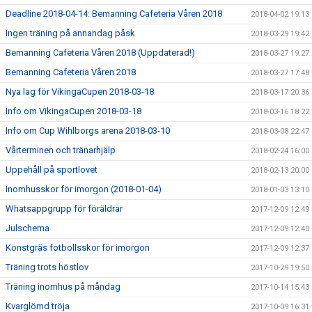
Deadline 2018-04-14: Bemanning Cafeteria Våren 2018
2018-04-02 19:13
Ingen träning på annandag påsk
2018-03-29 19:42
Bemanning Cafeteria Våren 2018 (Uppdaterad!)
2018-03-27 19:27
Bemanning Cafeteria Våren 2018
2018-03-27 17:48
Nya lag för VikingaCupen 2018-03-18
2018-03-17 20:36
Info om VikingaCupen 2018-03-18
2018-03-16 18:22
Info om Cup Wihlborgs arena 2018-03-10
2018-03-08 22:47
Vårterminen och tränarhjälp
2018-02-24 16:00
Uppehåll på sportlovet
2018-02-13 20:00
Inomhusskor för imorgon (2018-01-04)
2018-01-03 13:10
Whatsappgrupp för föräldrar
2017-12-09 12:49
Julschema
2017-12-09 12:40
Konstgräs fotbollsskor för imorgon
2017-12-09 12:37
Träning trots höstlov
2017-10-29 19:50
Träning inomhus på måndag
2017-10-14 15:43
Kvarglömd tröja
2017-10-09 16:31