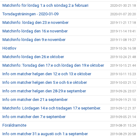
Matchinfo för lördag 1:a och söndag 2:a februari
2020-01-30 21:18
Torsdagsträningen - 2020-01-09
2020-01-07 20:20
Matchinfo: lördag den 23:e november
2019-11-21 17:18
Matchinfo lördag den 16:e november
2019-11-14 19:41
Matchinfo lördag den 9:e november
2019-11-08 19:27
Höstlov
2019-10-26 16:58
Matchinfo lördag den 26:e oktober
2019-10-24 21:48
Matchinfo: Torsdag den 17:e och lördag den 19:e oktober
2019-10-15 21:44
Info om matcher helgen den 12:e och 13:e oktober
2019-10-11 15:23
Info om matcher helgen den 5:e och 6:e oktober
2019-10-03 21:12
Info om matcher helgen den 28-29:e september
2019-09-26 23:07
Info om matcher den 21:a september
2019-09-19 21:10
Matchinfo: Lördagen 14:e och tisdagen 17:e september.
2019-09-12 21:37
Info om matcher den 7:e september
2019-09-05 21:14
Föräldramöte
2019-08-31 15:24
Info om matcher 31:a augusti och 1:a september
2019-08-29 20:58