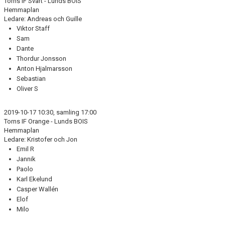
Torns IF Svart - Lunds BOIS
DOKUMENT
Hemmaplan
Ledare: Andreas och Guille
KONTAKT
Viktor Staff
Sam
Dante
Thordur Jonsson
Anton Hjalmarsson
Sebastian
Oliver S
2019-10-17 10:30, samling 17:00
Torns IF Orange - Lunds BOIS
Hemmaplan
Ledare: Kristofer och Jon
Emil R
Jannik
Paolo
Karl Ekelund
Casper Wallén
Elof
Milo