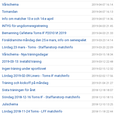
Vårschema
2019-04-07 16:14
Tornandan
2019-04-07 16:13
Info om matcher 13:e och 14:e april
2019-04-07 14:36
INTYG för ungdomsregistrering
2019-04-03 21:45
Bemanning Cafeteria Torns IF P2010 Vt 2019
2019-04-03 21:33
Föräldramöte måndag den 25:e mars, info om seriespelet
2019-03-23 14:14
Lördag 23 mars - Torns - Staffanstorp matchinfo
2019-03-20 22:09
Vårschema - Nya träningsdagar
2019-03-15 18:34
2019-03-13: Inställd träning
2019-03-12 22:48
Ingen träning under sportlovet
2019-02-15 12:32
Lördag 2019-02-09 Linero - Torns IF matchinfo
2019-02-02 17:56
Träning och kickoff på måndag
2019-01-04 21:27
Sista träningen för året
2018-12-18 18:07
Söndag 2018-12-16 Torns IF - Staffanstorp matchinfo
2018-12-10 18:15
Julschema
2018-12-10 13:25
Lördag 2018-11-24 Torns - LFF matchinfo
2018-11-18 22:44