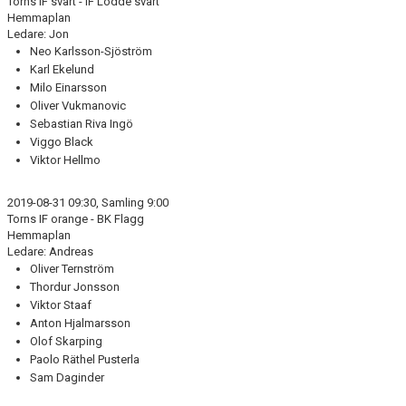
Torns IF svart - IF Lödde svart
DOKUMENT
Hemmaplan
Ledare: Jon
KONTAKT
Neo Karlsson-Sjöström
Karl Ekelund
Milo Einarsson
Oliver Vukmanovic
Sebastian Riva Ingö
Viggo Black
Viktor Hellmo
2019-08-31 09:30, Samling 9:00
Torns IF orange - BK Flagg
Hemmaplan
Ledare: Andreas
Oliver Ternström
Thordur Jonsson
Viktor Staaf
Anton Hjalmarsson
Olof Skarping
Paolo Räthel Pusterla
Sam Daginder