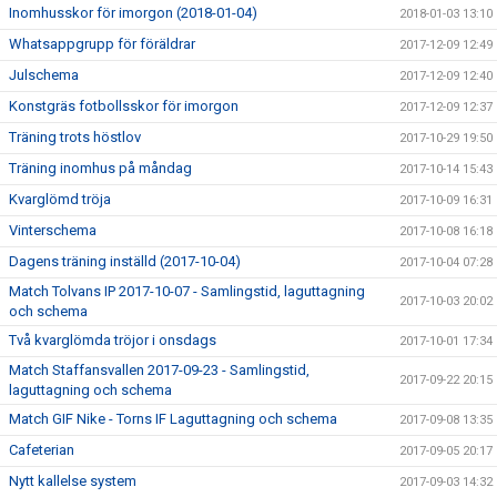
Inomhusskor för imorgon (2018-01-04)
2018-01-03 13:10
Whatsappgrupp för föräldrar
2017-12-09 12:49
Julschema
2017-12-09 12:40
Konstgräs fotbollsskor för imorgon
2017-12-09 12:37
Träning trots höstlov
2017-10-29 19:50
Träning inomhus på måndag
2017-10-14 15:43
Kvarglömd tröja
2017-10-09 16:31
Vinterschema
2017-10-08 16:18
Dagens träning inställd (2017-10-04)
2017-10-04 07:28
Match Tolvans IP 2017-10-07 - Samlingstid, laguttagning
2017-10-03 20:02
och schema
Två kvarglömda tröjor i onsdags
2017-10-01 17:34
Match Staffansvallen 2017-09-23 - Samlingstid,
2017-09-22 20:15
laguttagning och schema
Match GIF Nike - Torns IF Laguttagning och schema
2017-09-08 13:35
Cafeterian
2017-09-05 20:17
Nytt kallelse system
2017-09-03 14:32