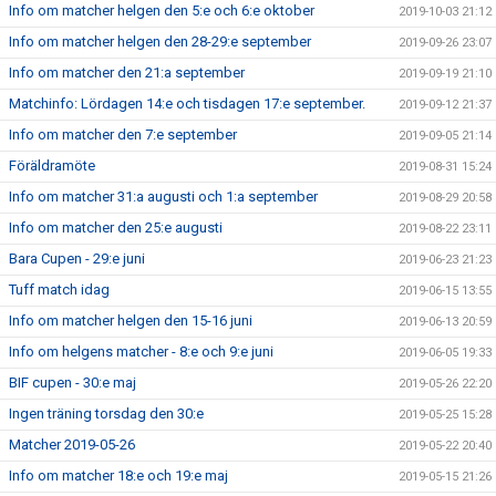
Info om matcher helgen den 5:e och 6:e oktober
2019-10-03 21:12
Info om matcher helgen den 28-29:e september
2019-09-26 23:07
Info om matcher den 21:a september
2019-09-19 21:10
Matchinfo: Lördagen 14:e och tisdagen 17:e september.
2019-09-12 21:37
Info om matcher den 7:e september
2019-09-05 21:14
Föräldramöte
2019-08-31 15:24
Info om matcher 31:a augusti och 1:a september
2019-08-29 20:58
Info om matcher den 25:e augusti
2019-08-22 23:11
Bara Cupen - 29:e juni
2019-06-23 21:23
Tuff match idag
2019-06-15 13:55
Info om matcher helgen den 15-16 juni
2019-06-13 20:59
Info om helgens matcher - 8:e och 9:e juni
2019-06-05 19:33
BIF cupen - 30:e maj
2019-05-26 22:20
Ingen träning torsdag den 30:e
2019-05-25 15:28
Matcher 2019-05-26
2019-05-22 20:40
Info om matcher 18:e och 19:e maj
2019-05-15 21:26