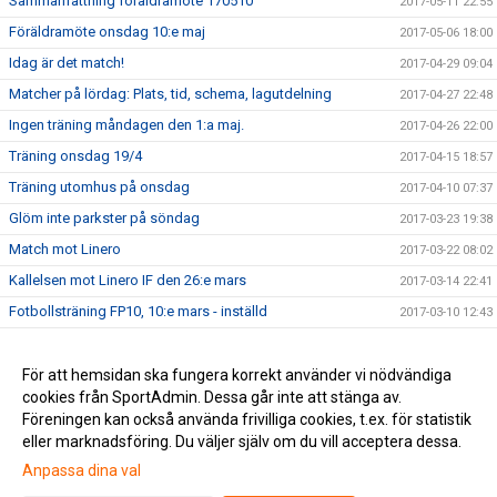
Sammanfattning föräldramöte 170510
2017-05-11 22:55
Föräldramöte onsdag 10:e maj
2017-05-06 18:00
Idag är det match!
2017-04-29 09:04
Matcher på lördag: Plats, tid, schema, lagutdelning
2017-04-27 22:48
Ingen träning måndagen den 1:a maj.
2017-04-26 22:00
Träning onsdag 19/4
2017-04-15 18:57
Träning utomhus på onsdag
2017-04-10 07:37
Glöm inte parkster på söndag
2017-03-23 19:38
Match mot Linero
2017-03-22 08:02
Kallelsen mot Linero IF den 26:e mars
2017-03-14 22:41
Fotbollsträning FP10, 10:e mars - inställd
2017-03-10 12:43
Träning på fredag för FP10
2017-02-21 19:31
Välkomna till "Lilla Vikingacupen"
För att hemsidan ska fungera korrekt använder vi nödvändiga
2017-02-04 15:04
cookies från SportAdmin. Dessa går inte att stänga av.
Välkomna till FP10 nya webbsida!
2017-01-14 15:37
Föreningen kan också använda frivilliga cookies, t.ex. för statistik
eller marknadsföring. Du väljer själv om du vill acceptera dessa.
Anpassa dina val