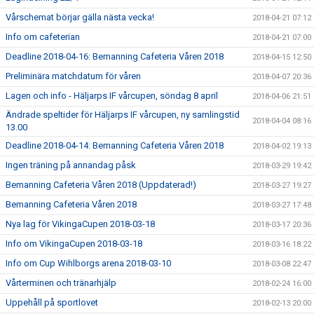
Vårschemat börjar gälla nästa vecka!
2018-04-21 07:12
Info om cafeterian
2018-04-21 07:00
Deadline 2018-04-16: Bemanning Cafeteria Våren 2018
2018-04-15 12:50
Preliminära matchdatum för våren
2018-04-07 20:36
Lagen och info - Häljarps IF vårcupen, söndag 8 april
2018-04-06 21:51
Ändrade speltider för Häljarps IF vårcupen, ny samlingstid
2018-04-04 08:16
13.00
Deadline 2018-04-14: Bemanning Cafeteria Våren 2018
2018-04-02 19:13
Ingen träning på annandag påsk
2018-03-29 19:42
Bemanning Cafeteria Våren 2018 (Uppdaterad!)
2018-03-27 19:27
Bemanning Cafeteria Våren 2018
2018-03-27 17:48
Nya lag för VikingaCupen 2018-03-18
2018-03-17 20:36
Info om VikingaCupen 2018-03-18
2018-03-16 18:22
Info om Cup Wihlborgs arena 2018-03-10
2018-03-08 22:47
Vårterminen och tränarhjälp
2018-02-24 16:00
Uppehåll på sportlovet
2018-02-13 20:00