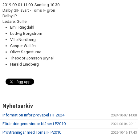
2019-09-01 11:00, Samling 10:30
Dalby GIF svart - Torns IF grön
Dalby IP
Ledare: Guille
Emil Ringdahl
Ludvig Borgström
Ville Nordberg
Casper Wallén
Oliver Sagastume
Theodor Jönsson Brynell
Harald Lindberg
Nyhetsarkiv
Information inför provspel HT 2024
2024-10-07 14:08
Förändringens vindar blåser i P2010
2024-06-04 20:11
Provträningar med Torns IF P2010
2023-10-16 17:43