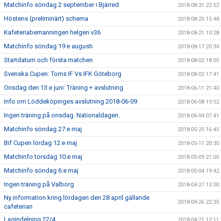
Matchinfo söndag 2 september i Bjärred
2018-08-31 22:52
Höstens (preliminärt) schema
2018-08-25 15:48
Kafeteriabemanningen helgen v36
2018-08-21 10:28
Matchinfo söndag 19:e augusti
2018-08-17 20:34
Startdatum och första matchen
2018-08-02 18:05
Svenska Cupen: Torns IF Vs IFK Göteborg
2018-08-02 17:41
Onsdag den 13:e juni: Träning + avslutning
2018-06-11 21:40
Info om Löddeköpinges avslutning 2018-06-09
2018-06-08 19:52
Ingen träning på onsdag. Nationaldagen.
2018-06-04 07:41
Matchinfo söndag 27:e maj
2018-05-25 16:45
Bif Cupen lördag 12:e maj
2018-05-11 20:30
Matchinfo torsdag 10:e maj
2018-05-09 21:00
Matchinfo söndag 6:e maj
2018-05-04 19:42
Ingen träning på Valborg
2018-04-27 13:00
Ny information kring lördagen den 28 april gällande
2018-04-26 22:35
cafeterian
Lagindelning 22/4
2018-04-21 12:11