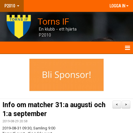
P2010
LOGGA IN
Torns IF
En klubb - ett hjärta
P2010
P2010
NYHETER
KALENDER
MATCHER
Info om matcher 31:a augusti och
<
>
TRUPPEN
1:a september
2019-08-29 20:58
BILDGALLERI
2019-08-31 09:30, Samling 9:00