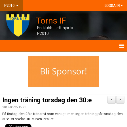
P2010
LOGGA IN
Torns IF
En klubb - ett hjärta
P2010
P2010
NYHETER
KALENDER
MATCHER
Ingen träning torsdag den 30:e
<
>
TRUPPEN
2019-05-25 15:28
På tisdag den 28:e tränar vi som vanligt, men ingen träning på torsdag den
BILDGALLERI
30:e. Vi spelar BIF cupen istället.