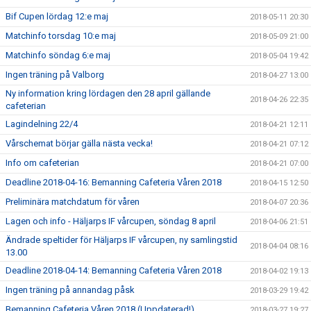
Bif Cupen lördag 12:e maj
2018-05-11 20:30
Matchinfo torsdag 10:e maj
2018-05-09 21:00
Matchinfo söndag 6:e maj
2018-05-04 19:42
Ingen träning på Valborg
2018-04-27 13:00
Ny information kring lördagen den 28 april gällande
2018-04-26 22:35
cafeterian
Lagindelning 22/4
2018-04-21 12:11
Vårschemat börjar gälla nästa vecka!
2018-04-21 07:12
Info om cafeterian
2018-04-21 07:00
Deadline 2018-04-16: Bemanning Cafeteria Våren 2018
2018-04-15 12:50
Preliminära matchdatum för våren
2018-04-07 20:36
Lagen och info - Häljarps IF vårcupen, söndag 8 april
2018-04-06 21:51
Ändrade speltider för Häljarps IF vårcupen, ny samlingstid
2018-04-04 08:16
13.00
Deadline 2018-04-14: Bemanning Cafeteria Våren 2018
2018-04-02 19:13
Ingen träning på annandag påsk
2018-03-29 19:42
Bemanning Cafeteria Våren 2018 (Uppdaterad!)
2018-03-27 19:27