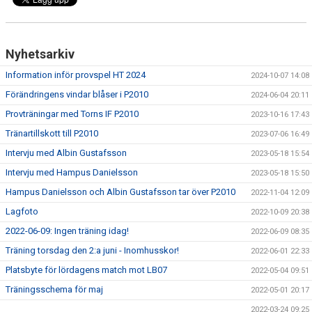
DOKUMENT
KONTAKT
Nyhetsarkiv
Information inför provspel HT 2024
2024-10-07 14:08
Förändringens vindar blåser i P2010
2024-06-04 20:11
Provträningar med Torns IF P2010
2023-10-16 17:43
Tränartillskott till P2010
2023-07-06 16:49
Intervju med Albin Gustafsson
2023-05-18 15:54
Intervju med Hampus Danielsson
2023-05-18 15:50
Hampus Danielsson och Albin Gustafsson tar över P2010
2022-11-04 12:09
Lagfoto
2022-10-09 20:38
2022-06-09: Ingen träning idag!
2022-06-09 08:35
Träning torsdag den 2:a juni - Inomhusskor!
2022-06-01 22:33
Platsbyte för lördagens match mot LB07
2022-05-04 09:51
Träningsschema för maj
2022-05-01 20:17
2022-03-24 09:25