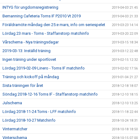
INTYG för ungdomsregistrering
2019-04-03 21:45
Bemanning Cafeteria Torns IF P2010 Vt 2019
2019-04-03 21:33
Föräldramöte måndag den 25:e mars, info om seriespelet
2019-03-23 14:14
Lördag 23 mars - Torns - Staffanstorp matchinfo
2019-03-20 22:09
Vårschema - Nya träningsdagar
2019-03-15 18:34
2019-03-13: Inställd träning
2019-03-12 22:48
Ingen träning under sportlovet
2019-02-15 12:32
Lördag 2019-02-09 Linero - Torns IF matchinfo
2019-02-02 17:56
Träning och kickoff på måndag
2019-01-04 21:27
Sista träningen för året
2018-12-18 18:07
Söndag 2018-12-16 Torns IF - Staffanstorp matchinfo
2018-12-10 18:15
Julschema
2018-12-10 13:25
Lördag 2018-11-24 Torns - LFF matchinfo
2018-11-18 22:44
Lördag 2018-10-27 Matchinfo
2018-10-24 18:31
Vintermatcher
2018-10-18 18:50
Vinterschema
2018-10-15 07:00