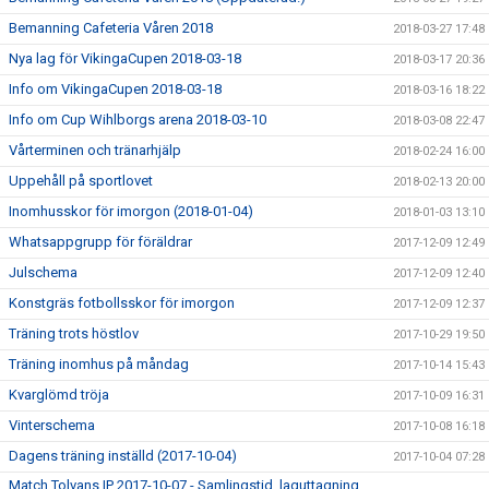
Bemanning Cafeteria Våren 2018
2018-03-27 17:48
Nya lag för VikingaCupen 2018-03-18
2018-03-17 20:36
Info om VikingaCupen 2018-03-18
2018-03-16 18:22
Info om Cup Wihlborgs arena 2018-03-10
2018-03-08 22:47
Vårterminen och tränarhjälp
2018-02-24 16:00
Uppehåll på sportlovet
2018-02-13 20:00
Inomhusskor för imorgon (2018-01-04)
2018-01-03 13:10
Whatsappgrupp för föräldrar
2017-12-09 12:49
Julschema
2017-12-09 12:40
Konstgräs fotbollsskor för imorgon
2017-12-09 12:37
Träning trots höstlov
2017-10-29 19:50
Träning inomhus på måndag
2017-10-14 15:43
Kvarglömd tröja
2017-10-09 16:31
Vinterschema
2017-10-08 16:18
Dagens träning inställd (2017-10-04)
2017-10-04 07:28
Match Tolvans IP 2017-10-07 - Samlingstid, laguttagning