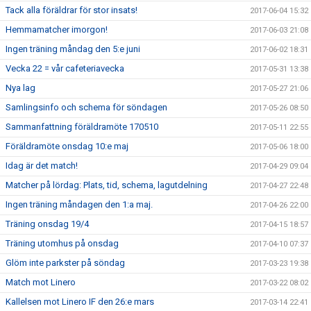
Tack alla föräldrar för stor insats!
2017-06-04 15:32
Hemmamatcher imorgon!
2017-06-03 21:08
Ingen träning måndag den 5:e juni
2017-06-02 18:31
Vecka 22 = vår cafeteriavecka
2017-05-31 13:38
Nya lag
2017-05-27 21:06
Samlingsinfo och schema för söndagen
2017-05-26 08:50
Sammanfattning föräldramöte 170510
2017-05-11 22:55
Föräldramöte onsdag 10:e maj
2017-05-06 18:00
Idag är det match!
2017-04-29 09:04
Matcher på lördag: Plats, tid, schema, lagutdelning
2017-04-27 22:48
Ingen träning måndagen den 1:a maj.
2017-04-26 22:00
Träning onsdag 19/4
2017-04-15 18:57
Träning utomhus på onsdag
2017-04-10 07:37
Glöm inte parkster på söndag
2017-03-23 19:38
Match mot Linero
2017-03-22 08:02
Kallelsen mot Linero IF den 26:e mars
2017-03-14 22:41