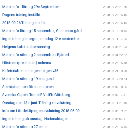
Matchinfo - lördag 29e September
2018-09-26 21:30
Dagens träning inställd
2018-09-26 16:16
2018-09-26 Träning inställd
2018-09-26 16:15
Matchinfo lördag 15 september, Gunnesbo gård
2018-09-13 18:45
Ingen träning imorgon, onsdag 12:e september
2018-09-11 17:25
Helgens kafeteriabemanning
2018-09-04 21:23
Matchinfo söndag 2 september i Bjärred
2018-08-31 22:52
Höstens (preliminärt) schema
2018-08-25 15:48
Kafeteriabemanningen helgen v36
2018-08-21 10:28
Matchinfo söndag 19:e augusti
2018-08-17 20:34
Startdatum och första matchen
2018-08-02 18:05
Svenska Cupen: Torns IF Vs IFK Göteborg
2018-08-02 17:41
Onsdag den 13:e juni: Träning + avslutning
2018-06-11 21:40
Info om Löddeköpinges avslutning 2018-06-09
2018-06-08 19:52
Ingen träning på onsdag. Nationaldagen.
2018-06-04 07:41
Matchinfo söndag 27:e maj
2018-05-25 16:45