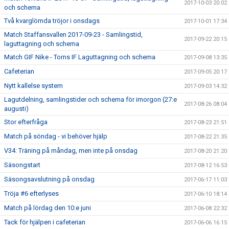
2017-10-03 20:02
och schema
Två kvarglömda tröjor i onsdags
2017-10-01 17:34
Match Staffansvallen 2017-09-23 - Samlingstid,
2017-09-22 20:15
laguttagning och schema
Match GIF Nike - Torns IF Laguttagning och schema
2017-09-08 13:35
Cafeterian
2017-09-05 20:17
Nytt kallelse system
2017-09-03 14:32
Lagutdelning, samlingstider och schema för imorgon (27:e
2017-08-26 08:04
augusti)
Stor efterfråga
2017-08-23 21:51
Match på söndag - vi behöver hjälp
2017-08-22 21:35
V34: Träning på måndag, men inte på onsdag
2017-08-20 21:20
Säsongstart
2017-08-12 16:53
Säsongsavslutning på onsdag
2017-06-17 11:03
Tröja #6 efterlyses
2017-06-10 18:14
Match på lördag den 10:e juni
2017-06-08 22:32
Tack för hjälpen i cafeterian
2017-06-06 16:15