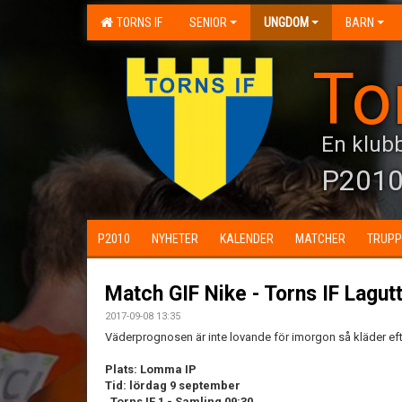
TORNS IF
SENIOR
UNGDOM
BARN
To
En klubb
P201
P2010
NYHETER
KALENDER
MATCHER
TRUPP
Match GIF Nike - Torns IF Lagu
2017-09-08 13:35
Väderprognosen är inte lovande för imorgon så kläder eft
Plats: Lomma IP
Tid: lördag 9 september
Torns IF 1 -
Samling 09:30