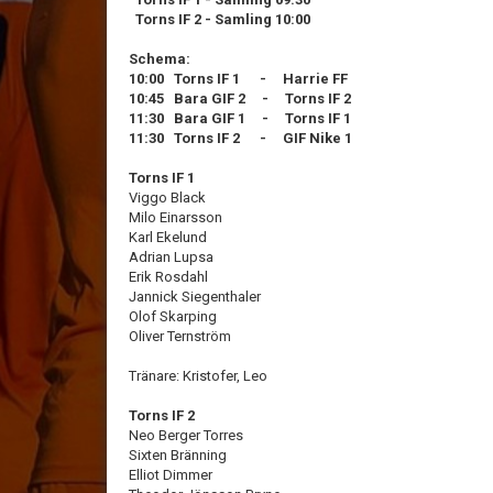
Torns IF 2 -
Samling 10:00
Schema:
10:00 Torns IF 1 - Harrie FF
10:45 Bara GIF 2 - Torns IF 2
11:30 Bara GIF 1 - Torns IF 1
11:30 Torns IF 2 - GIF Nike 1
Torns IF 1
Viggo Black
Milo Einarsson
Karl Ekelund
Adrian Lupsa
Erik Rosdahl
Jannick Siegenthaler
Olof Skarping
Oliver Ternström
Tränare: Kristofer, Leo
Torns IF 2
Neo Berger Torres
Sixten Bränning
Elliot Dimmer