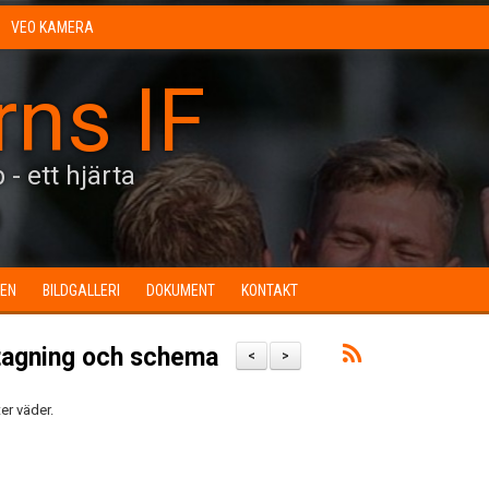
VEO KAMERA
rns IF
 - ett hjärta
0
EN
BILDGALLERI
DOKUMENT
KONTAKT
ttagning och schema
<
>
er väder.