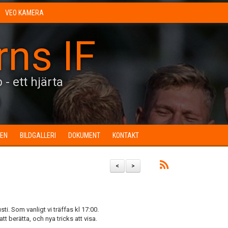
VEO KAMERA
rns IF
 - ett hjärta
0
EN
BILDGALLERI
DOKUMENT
KONTAKT
<
>
i. Som vanligt vi träffas kl 17:00.
tt berätta, och nya tricks att visa.