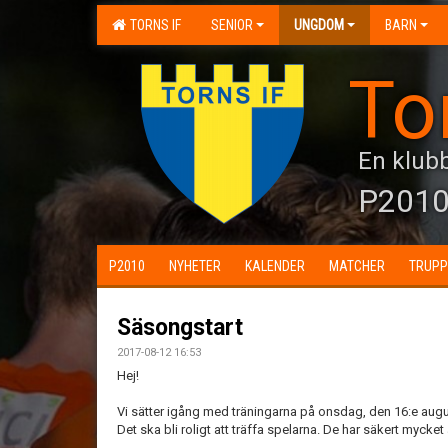
TORNS IF
SENIOR
UNGDOM
BARN
To
En klubb
P201
P2010
NYHETER
KALENDER
MATCHER
TRUPP
Säsongstart
2017-08-12 16:53
Hej!
Vi sätter igång med träningarna på onsdag, den 16:e august
Det ska bli roligt att träffa spelarna. De har säkert mycket a