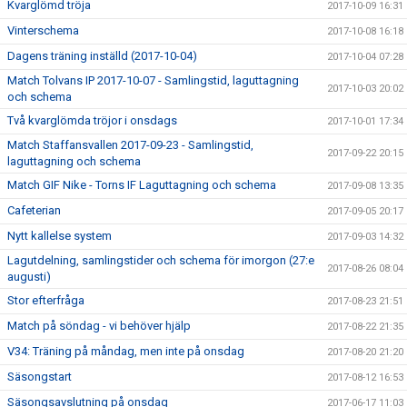
Kvarglömd tröja
2017-10-09 16:31
Vinterschema
2017-10-08 16:18
Dagens träning inställd (2017-10-04)
2017-10-04 07:28
Match Tolvans IP 2017-10-07 - Samlingstid, laguttagning
2017-10-03 20:02
och schema
Två kvarglömda tröjor i onsdags
2017-10-01 17:34
Match Staffansvallen 2017-09-23 - Samlingstid,
2017-09-22 20:15
laguttagning och schema
Match GIF Nike - Torns IF Laguttagning och schema
2017-09-08 13:35
Cafeterian
2017-09-05 20:17
Nytt kallelse system
2017-09-03 14:32
Lagutdelning, samlingstider och schema för imorgon (27:e
2017-08-26 08:04
augusti)
Stor efterfråga
2017-08-23 21:51
Match på söndag - vi behöver hjälp
2017-08-22 21:35
V34: Träning på måndag, men inte på onsdag
2017-08-20 21:20
Säsongstart
2017-08-12 16:53
Säsongsavslutning på onsdag
2017-06-17 11:03