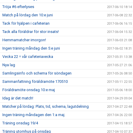
Tröja #6 efterlyses
2017-06-10 18:14
Match på lördag den 10:e juni
2017-06-08 22:32
Tack för hjälpen i cafeterian
2017-06-06 16:15
Tack alla föräldrar för stor insats!
2017-06-04 15:32
Hemmamatcher imorgon!
2017-06-03 21:08
Ingen träning måndag den 5:e juni
2017-06-02 18:31
Vecka 22 = vår cafeteriavecka
2017-05-31 13:38
Nya lag
2017-05-27 21:06
Samlingsinfo och schema för söndagen
2017-05-26 08:50
Sammanfattning föräldramöte 170510
2017-05-11 22:55
Föräldramöte onsdag 10:e maj
2017-05-06 18:00
Idag är det match!
2017-04-29 09:04
Matcher på lördag: Plats, tid, schema, lagutdelning
2017-04-27 22:48
Ingen träning måndagen den 1:a maj.
2017-04-26 22:00
Träning onsdag 19/4
2017-04-15 18:57
Träning utomhus på onsdag
2017-04-10 07:37