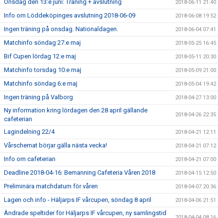
Onsdag den 13:e juni: Träning + avslutning
2018-06-11 21:40
Info om Löddeköpinges avslutning 2018-06-09
2018-06-08 19:52
Ingen träning på onsdag. Nationaldagen.
2018-06-04 07:41
Matchinfo söndag 27:e maj
2018-05-25 16:45
Bif Cupen lördag 12:e maj
2018-05-11 20:30
Matchinfo torsdag 10:e maj
2018-05-09 21:00
Matchinfo söndag 6:e maj
2018-05-04 19:42
Ingen träning på Valborg
2018-04-27 13:00
Ny information kring lördagen den 28 april gällande
2018-04-26 22:35
cafeterian
Lagindelning 22/4
2018-04-21 12:11
Vårschemat börjar gälla nästa vecka!
2018-04-21 07:12
Info om cafeterian
2018-04-21 07:00
Deadline 2018-04-16: Bemanning Cafeteria Våren 2018
2018-04-15 12:50
Preliminära matchdatum för våren
2018-04-07 20:36
Lagen och info - Häljarps IF vårcupen, söndag 8 april
2018-04-06 21:51
Ändrade speltider för Häljarps IF vårcupen, ny samlingstid
2018-04-04 08:16