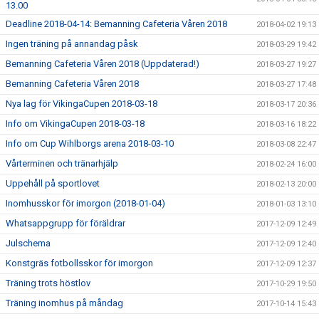
13.00
Deadline 2018-04-14: Bemanning Cafeteria Våren 2018
2018-04-02 19:13
Ingen träning på annandag påsk
2018-03-29 19:42
Bemanning Cafeteria Våren 2018 (Uppdaterad!)
2018-03-27 19:27
Bemanning Cafeteria Våren 2018
2018-03-27 17:48
Nya lag för VikingaCupen 2018-03-18
2018-03-17 20:36
Info om VikingaCupen 2018-03-18
2018-03-16 18:22
Info om Cup Wihlborgs arena 2018-03-10
2018-03-08 22:47
Vårterminen och tränarhjälp
2018-02-24 16:00
Uppehåll på sportlovet
2018-02-13 20:00
Inomhusskor för imorgon (2018-01-04)
2018-01-03 13:10
Whatsappgrupp för föräldrar
2017-12-09 12:49
Julschema
2017-12-09 12:40
Konstgräs fotbollsskor för imorgon
2017-12-09 12:37
Träning trots höstlov
2017-10-29 19:50
Träning inomhus på måndag
2017-10-14 15:43