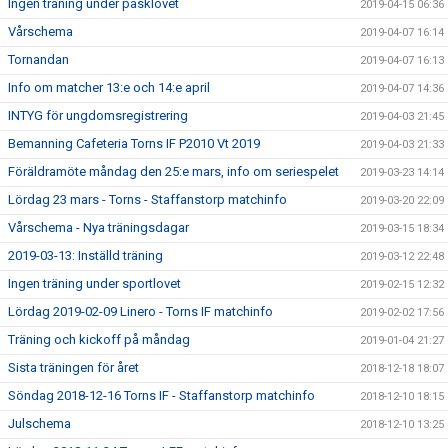
Ingen träning under påsklovet
2019-04-15 06:36
Vårschema
2019-04-07 16:14
Tornandan
2019-04-07 16:13
Info om matcher 13:e och 14:e april
2019-04-07 14:36
INTYG för ungdomsregistrering
2019-04-03 21:45
Bemanning Cafeteria Torns IF P2010 Vt 2019
2019-04-03 21:33
Föräldramöte måndag den 25:e mars, info om seriespelet
2019-03-23 14:14
Lördag 23 mars - Torns - Staffanstorp matchinfo
2019-03-20 22:09
Vårschema - Nya träningsdagar
2019-03-15 18:34
2019-03-13: Inställd träning
2019-03-12 22:48
Ingen träning under sportlovet
2019-02-15 12:32
Lördag 2019-02-09 Linero - Torns IF matchinfo
2019-02-02 17:56
Träning och kickoff på måndag
2019-01-04 21:27
Sista träningen för året
2018-12-18 18:07
Söndag 2018-12-16 Torns IF - Staffanstorp matchinfo
2018-12-10 18:15
Julschema
2018-12-10 13:25