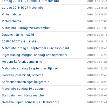
Lördag 2018-11-24 Torns - LFF matchinfo
2018-11-18 22:44
Lördag 2018-10-27 Matchinfo
2018-10-24 18:31
Vintermatcher
2018-10-18 18:50
Vinterschema
2018-10-15 07:00
Matchinfo - lördag 29e September
2018-09-26 21:30
Dagens träning inställd
2018-09-26 16:16
2018-09-26 Träning inställd
2018-09-26 16:15
Matchinfo lördag 15 september, Gunnesbo gård
2018-09-13 18:45
Ingen träning imorgon, onsdag 12:e september
2018-09-11 17:25
Helgens kafeteriabemanning
2018-09-04 21:23
Matchinfo söndag 2 september i Bjärred
2018-08-31 22:52
Höstens (preliminärt) schema
2018-08-25 15:48
Kafeteriabemanningen helgen v36
2018-08-21 10:28
Matchinfo söndag 19:e augusti
2018-08-17 20:34
Startdatum och första matchen
2018-08-02 18:05
Svenska Cupen: Torns IF Vs IFK Göteborg
2018-08-02 17:41