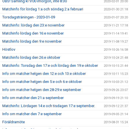
OBS! Samling kl 9:00 imorgon, inte 8:30
2020-02-01 20:00
Matchinfo för lördag 1:a och söndag 2:a februari
2020-01-30 21:18
Torsdagsträningen - 2020-01-09
2020-01-07 20:20
Matchinfo: lördag den 23:e november
2019-11-21 17:18
Matchinfo lördag den 16:e november
2019-11-14 19:41
Matchinfo lördag den 9:e november
2019-11-08 19:27
Höstlov
2019-10-26 16:58
Matchinfo lördag den 26:e oktober
2019-10-24 21:48
Matchinfo: Torsdag den 17:e och lördag den 19:e oktober
2019-10-15 21:44
Info om matcher helgen den 12:e och 13:e oktober
2019-10-11 15:23
Info om matcher helgen den 5:e och 6:e oktober
2019-10-03 21:12
Info om matcher helgen den 28-29:e september
2019-09-26 23:07
Info om matcher den 21:a september
2019-09-19 21:10
Matchinfo: Lördagen 14:e och tisdagen 17:e september.
2019-09-12 21:37
Info om matcher den 7:e september
2019-09-05 21:14
Föräldramöte
2019-08-31 15:24