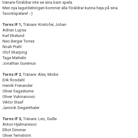
tränare-föräldrar inte se sina barn spela.
DOKUMENT
Men nya lagutdelningen kommer alla föräldrar kunna heja på sina
favoritspelare! :-)
KONTAKT
Torns IF 1,
Tränare: Kristofer, Johan
Adrian Lupsa
Karl Ekelund
Neo Berger Torres
Noah Prahl
Olof Skarping
Tage Mattelin
Jonathan Gurenius
Torns IF 2
, Tränare: Alex, Micke
Erik Rosdahl
Henrik Frenander
Oliver Sagastume
Oliver Vukmanovic
Viktor Staaf
Jannick Siegenthaler
Torns IF 3,
Tränare: Leo, Guille
Anton Hjalmarsson
Elliot Dimmer
Oliver Ternström