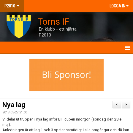
P2010
LOGGA IN
Torns IF
En klubb - ett hjärta
P2010
P2010
NYHETER
KALENDER
MATCHER
Nya lag
<
>
TRUPPEN
2017-05-27 21:06
Vi delar ut truppen i nya lag inför BIF cupen imorgon (söndag den 28:e
BILDGALLERI
maj).
Anledningen är att lag 1 och 3 spelar samtidigt i alla omgångar och då kan