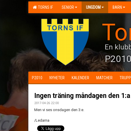
TORNS IF
SENIOR
UNGDOM
BARN
To
En klubb
P201
P2010
NYHETER
KALENDER
MATCHER
TRUPP
Ingen träning måndagen den 1:a
2017-04-26 22:00
Men vi ses onsdagen den 3:e.
/Ledarna