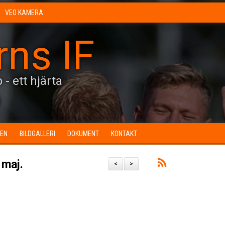
VEO KAMERA
rns IF
 - ett hjärta
0
EN
BILDGALLERI
DOKUMENT
KONTAKT
 maj.
<
>