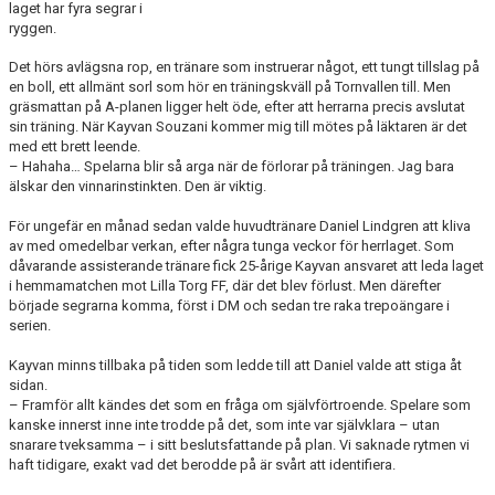
laget har fyra segrar i
ÅRETS TORNARE
ryggen.
Det hörs avlägsna rop, en tränare som instruerar något, ett tungt tillslag på
en boll, ett allmänt sorl som hör en träningskväll på Tornvallen till. Men
gräsmattan på A-planen ligger helt öde, efter att herrarna precis avslutat
sin träning. När Kayvan Souzani kommer mig till mötes på läktaren är det
med ett brett leende.
– Hahaha… Spelarna blir så arga när de förlorar på träningen. Jag bara
älskar den vinnarinstinkten. Den är viktig.
För ungefär en månad sedan valde huvudtränare Daniel Lindgren att kliva
av med omedelbar verkan, efter några tunga veckor för herrlaget. Som
dåvarande assisterande tränare fick 25-årige Kayvan ansvaret att leda laget
i hemmamatchen mot Lilla Torg FF, där det blev förlust. Men därefter
började segrarna komma, först i DM och sedan tre raka trepoängare i
serien.
Kayvan minns tillbaka på tiden som ledde till att Daniel valde att stiga åt
sidan.
– Framför allt kändes det som en fråga om självförtroende. Spelare som
kanske innerst inne inte trodde på det, som inte var självklara – utan
snarare tveksamma – i sitt beslutsfattande på plan. Vi saknade rytmen vi
haft tidigare, exakt vad det berodde på är svårt att identifiera.