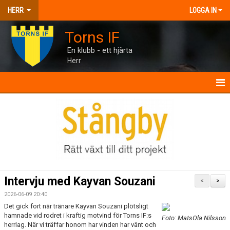
HERR
LOGGA IN
Torns IF
En klubb - ett hjärta
Herr
HERR
NYHETER
KALENDER
MATCHER
Intervju med Kayvan Souzani
<
>
TRUPPEN
2026-06-09 20:40
Det gick fort när tränare Kayvan Souzani plötsligt
BILDGALLERI
hamnade vid rodret i kraftig motvind för Torns IF:s
Foto: MatsOla Nilsson
herrlag. När vi träffar honom har vinden har vänt och