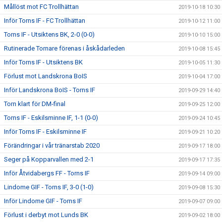
Mållöst mot FC Trollhättan
2019-10-18 10:30
Inför Torns IF - FC Trollhättan
2019-10-12 11:00
Torns IF - Utsiktens BK, 2-0 (0-0)
2019-10-10 15:00
Rutinerade Tornare förenas i åskådarleden
2019-10-08 15:45
Inför Torns IF - Utsiktens BK
2019-10-05 11:30
Förlust mot Landskrona BoIS
2019-10-04 17:00
Inför Landskrona BoIS - Torns IF
2019-09-29 14:40
Torn klart för DM-final
2019-09-25 12:00
Torns IF - Eskilsminne IF, 1-1 (0-0)
2019-09-24 10:45
Inför Torns IF - Eskilsminne IF
2019-09-21 10:20
Förändringar i vår tränarstab 2020
2019-09-17 18:00
Seger på Kopparvallen med 2-1
2019-09-17 17:35
Inför Åtvidabergs FF - Torns IF
2019-09-14 09:00
Lindome GIF - Torns IF, 3-0 (1-0)
2019-09-08 15:30
Inför Lindome GIF - Torns IF
2019-09-07 09:00
Förlust i derbyt mot Lunds BK
2019-09-02 18:00