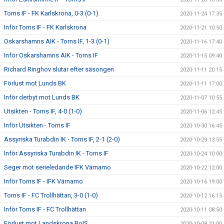
Torns IF - FK Karlskrona, 0-3 (0-1)
2020-11-24 17:35
Inför Torns IF - FK Karlskrona
2020-11-21 10:50
Oskarshamns AIK - Torns IF, 1-3 (0-1)
2020-11-16 17:40
Inför Oskarshamns AIK - Torns IF
2020-11-15 09:40
Richard Ringhov slutar efter säsongen
2020-11-11 20:15
Förlust mot Lunds BK
2020-11-11 17:00
Inför derbyt mot Lunds BK
2020-11-07 10:55
Utsikten - Torns IF, 4-0 (1-0)
2020-11-06 12:45
Inför Utsikten - Torns IF
2020-10-30 16:45
Assyriska Turabdin IK - Torns IF, 2-1 (2-0)
2020-10-29 13:55
Inför Assyriska Turabdin IK - Torns IF
2020-10-24 10:00
Seger mot serieledande IFK Värnamo
2020-10-22 12:00
Inför Torns IF - IFK Värnamo
2020-10-16 19:00
Torns IF - FC Trollhättan, 3-0 (1-0)
2020-10-12 16:15
Inför Torns IF - FC Trollhättan
2020-10-11 08:50
Förlust mot Landskrona BoIS
2020-10-08 21:00