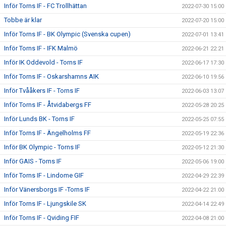
Inför Torns IF - FC Trollhättan
2022-07-30 15:00
Tobbe är klar
2022-07-20 15:00
Inför Torns IF - BK Olympic (Svenska cupen)
2022-07-01 13:41
Inför Torns IF - IFK Malmö
2022-06-21 22:21
Inför IK Oddevold - Torns IF
2022-06-17 17:30
Inför Torns IF - Oskarshamns AIK
2022-06-10 19:56
Inför Tvååkers IF - Torns IF
2022-06-03 13:07
Inför Torns IF - Åtvidabergs FF
2022-05-28 20:25
Inför Lunds BK - Torns IF
2022-05-25 07:55
Inför Torns IF - Ängelholms FF
2022-05-19 22:36
Inför BK Olympic - Torns IF
2022-05-12 21:30
Inför GAIS - Torns IF
2022-05-06 19:00
Inför Torns IF - Lindome GIF
2022-04-29 22:39
Inför Vänersborgs IF -Torns IF
2022-04-22 21:00
Inför Torns IF - Ljungskile SK
2022-04-14 22:49
Inför Torns IF - Qviding FIF
2022-04-08 21:00