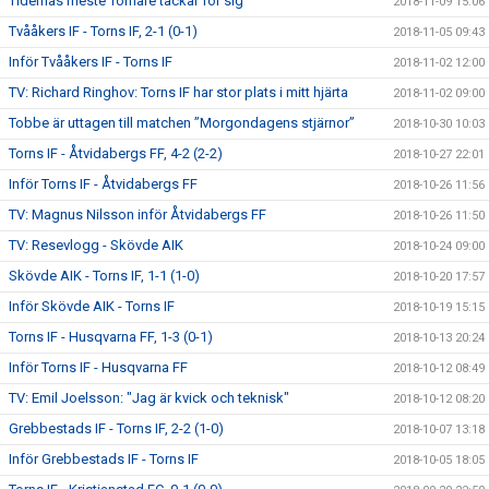
Tidernas meste Tornare tackar för sig
2018-11-09 15:06
Tvååkers IF - Torns IF, 2-1 (0-1)
2018-11-05 09:43
Inför Tvååkers IF - Torns IF
2018-11-02 12:00
TV: Richard Ringhov: Torns IF har stor plats i mitt hjärta
2018-11-02 09:00
Tobbe är uttagen till matchen ”Morgondagens stjärnor”
2018-10-30 10:03
Torns IF - Åtvidabergs FF, 4-2 (2-2)
2018-10-27 22:01
Inför Torns IF - Åtvidabergs FF
2018-10-26 11:56
TV: Magnus Nilsson inför Åtvidabergs FF
2018-10-26 11:50
TV: Resevlogg - Skövde AIK
2018-10-24 09:00
Skövde AIK - Torns IF, 1-1 (1-0)
2018-10-20 17:57
Inför Skövde AIK - Torns IF
2018-10-19 15:15
Torns IF - Husqvarna FF, 1-3 (0-1)
2018-10-13 20:24
Inför Torns IF - Husqvarna FF
2018-10-12 08:49
TV: Emil Joelsson: "Jag är kvick och teknisk"
2018-10-12 08:20
Grebbestads IF - Torns IF, 2-2 (1-0)
2018-10-07 13:18
Inför Grebbestads IF - Torns IF
2018-10-05 18:05