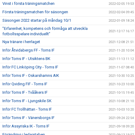
Vinst i första träningsmatchen
2022-02-05 19:53
Första träningsmatchen för säsongen
2022-02-04 09:45
Säsongen 2022 startar på måndag 10/1
2022-01-09 18:24
”Erfarenhet, kompetens och förmåga att utveckla
2021-12-17 16:17
fotbollsspelare individuellt”
Nya tränare i herrlaget
2021-12-08 21:51
Inför Åtvidabergs FF - Torns IF
2021-11-20 10:04
Inför Torns IF - Utsiktens BK
2021-11-13 11:12
Inför FC Linköping City - Torns IF
2021-11-07 08:40
Inför Torns IF - Oskarshamns AIK
2021-10-30 10:25
Inför Qviding FIF - Torns IF
2021-10-23 10:00
Inför Torns IF - Tvååkers IF
2021-10-15 19:45
Inför Torns IF - Ljungskile SK
2021-10-08 21:10
Inför FC Trollhättan - Torns IF
2021-10-03 10:20
Inför Torns IF - Vänersborgs IF
2021-09-24 22:54
Inför Assyriska IK - Torns IF
2021-09-18 09:20
Förändring i ledarstaben
2021-09-13 19:57