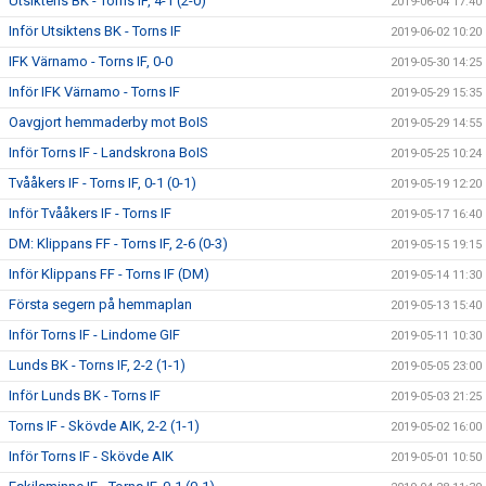
Utsiktens BK - Torns IF, 4-1 (2-0)
2019-06-04 17:40
Inför Utsiktens BK - Torns IF
2019-06-02 10:20
IFK Värnamo - Torns IF, 0-0
2019-05-30 14:25
Inför IFK Värnamo - Torns IF
2019-05-29 15:35
Oavgjort hemmaderby mot BoIS
2019-05-29 14:55
Inför Torns IF - Landskrona BoIS
2019-05-25 10:24
Tvååkers IF - Torns IF, 0-1 (0-1)
2019-05-19 12:20
Inför Tvååkers IF - Torns IF
2019-05-17 16:40
DM: Klippans FF - Torns IF, 2-6 (0-3)
2019-05-15 19:15
Inför Klippans FF - Torns IF (DM)
2019-05-14 11:30
Första segern på hemmaplan
2019-05-13 15:40
Inför Torns IF - Lindome GIF
2019-05-11 10:30
Lunds BK - Torns IF, 2-2 (1-1)
2019-05-05 23:00
Inför Lunds BK - Torns IF
2019-05-03 21:25
Torns IF - Skövde AIK, 2-2 (1-1)
2019-05-02 16:00
Inför Torns IF - Skövde AIK
2019-05-01 10:50