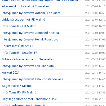
Allsvenskt motstånd på Tornvallen
2021-03-09 14:10
Intervju med nyförvärvet Adham El-Youssef
2021-03-08 16:55
Uddamålsseger mot IFK Malmö
2021-03-07 12:40
Inför Torns IF - IFK Malmö
2021-03-06 10:20
Intervju med nyförvärvet Jamshed Asekzai
2021-03-04 12:05
Intervju med nyförvärvet Henrik Rossborg
2021-03-02 17:05
Förlust mot Österlen FF
2021-02-28 13:30
Inför Torns IF - Österlen FF
2021-02-27 10:00
Tobias Karlsson lämnar för Superettan
2021-02-26 13:00
Intervju med nyförvärvet Erik Lindblom
2021-02-23 14:45
Årskort 2021
2021-02-19 16:40
Intervju med nyförvärvet Felix Konstandeliasz
2021-02-15 14:40
Seger över IFK Malmö
2021-02-14 11:50
Inför Torns IF - IFK Malmö
2021-02-12 17:55
Ungt lag förlorade mot Landskrona BoIS
2021-02-07 21:15
Inför Landskrona BoIS - Torns IF
2021-02-05 13:30