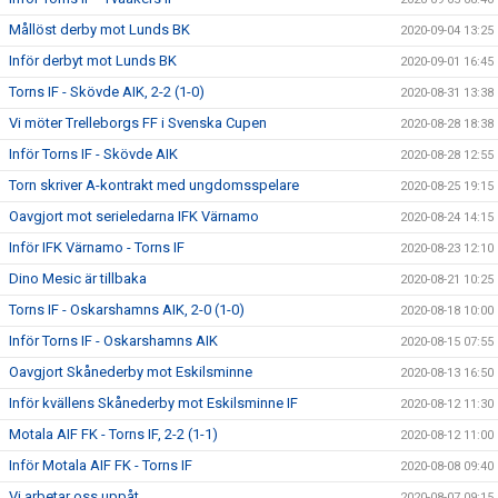
Mållöst derby mot Lunds BK
2020-09-04 13:25
Inför derbyt mot Lunds BK
2020-09-01 16:45
Torns IF - Skövde AIK, 2-2 (1-0)
2020-08-31 13:38
Vi möter Trelleborgs FF i Svenska Cupen
2020-08-28 18:38
Inför Torns IF - Skövde AIK
2020-08-28 12:55
Torn skriver A-kontrakt med ungdomsspelare
2020-08-25 19:15
Oavgjort mot serieledarna IFK Värnamo
2020-08-24 14:15
Inför IFK Värnamo - Torns IF
2020-08-23 12:10
Dino Mesic är tillbaka
2020-08-21 10:25
Torns IF - Oskarshamns AIK, 2-0 (1-0)
2020-08-18 10:00
Inför Torns IF - Oskarshamns AIK
2020-08-15 07:55
Oavgjort Skånederby mot Eskilsminne
2020-08-13 16:50
Inför kvällens Skånederby mot Eskilsminne IF
2020-08-12 11:30
Motala AIF FK - Torns IF, 2-2 (1-1)
2020-08-12 11:00
Inför Motala AIF FK - Torns IF
2020-08-08 09:40
Vi arbetar oss uppåt
2020-08-07 09:15