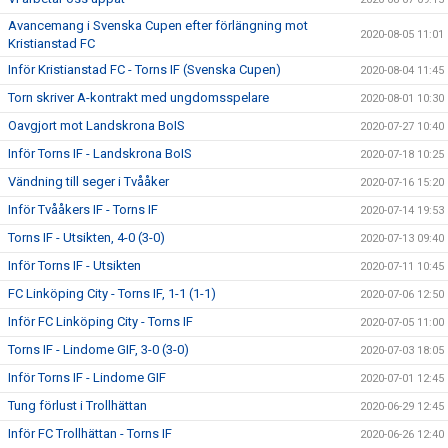
Avancemang i Svenska Cupen efter förlängning mot
2020-08-05 11:01
Kristianstad FC
Inför Kristianstad FC - Torns IF (Svenska Cupen)
2020-08-04 11:45
Torn skriver A-kontrakt med ungdomsspelare
2020-08-01 10:30
Oavgjort mot Landskrona BoIS
2020-07-27 10:40
Inför Torns IF - Landskrona BoIS
2020-07-18 10:25
Vändning till seger i Tvååker
2020-07-16 15:20
Inför Tvååkers IF - Torns IF
2020-07-14 19:53
Torns IF - Utsikten, 4-0 (3-0)
2020-07-13 09:40
Inför Torns IF - Utsikten
2020-07-11 10:45
FC Linköping City - Torns IF, 1-1 (1-1)
2020-07-06 12:50
Inför FC Linköping City - Torns IF
2020-07-05 11:00
Torns IF - Lindome GIF, 3-0 (3-0)
2020-07-03 18:05
Inför Torns IF - Lindome GIF
2020-07-01 12:45
Tung förlust i Trollhättan
2020-06-29 12:45
Inför FC Trollhättan - Torns IF
2020-06-26 12:40