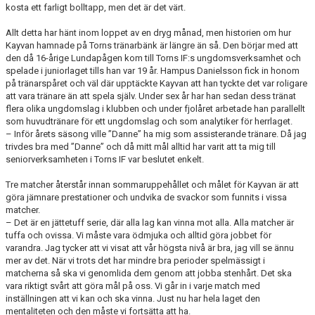
kosta ett farligt bolltapp, men det är det värt.
Allt detta har hänt inom loppet av en dryg månad, men historien om hur
Kayvan hamnade på Torns tränarbänk är längre än så. Den börjar med att
den då 16-årige Lundapågen kom till Torns IF:s ungdomsverksamhet och
spelade i juniorlaget tills han var 19 år. Hampus Danielsson fick in honom
på tränarspåret och väl där upptäckte Kayvan att han tyckte det var roligare
att vara tränare än att spela själv. Under sex år har han sedan dess tränat
flera olika ungdomslag i klubben och under fjolåret arbetade han parallellt
som huvudtränare för ett ungdomslag och som analytiker för herrlaget.
– Inför årets säsong ville ”Danne” ha mig som assisterande tränare. Då jag
trivdes bra med ”Danne” och då mitt mål alltid har varit att ta mig till
seniorverksamheten i Torns IF var beslutet enkelt.
Tre matcher återstår innan sommaruppehållet och målet för Kayvan är att
göra jämnare prestationer och undvika de svackor som funnits i vissa
matcher.
– Det är en jättetuff serie, där alla lag kan vinna mot alla. Alla matcher är
tuffa och ovissa. Vi måste vara ödmjuka och alltid göra jobbet för
varandra. Jag tycker att vi visat att vår högsta nivå är bra, jag vill se ännu
mer av det. När vi trots det har mindre bra perioder spelmässigt i
matcherna så ska vi genomlida dem genom att jobba stenhårt. Det ska
vara riktigt svårt att göra mål på oss. Vi går in i varje match med
inställningen att vi kan och ska vinna. Just nu har hela laget den
mentaliteten och den måste vi fortsätta att ha.