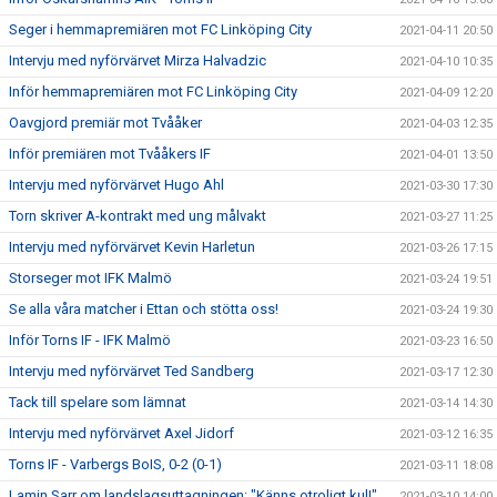
Seger i hemmapremiären mot FC Linköping City
2021-04-11 20:50
Intervju med nyförvärvet Mirza Halvadzic
2021-04-10 10:35
Inför hemmapremiären mot FC Linköping City
2021-04-09 12:20
Oavgjord premiär mot Tvååker
2021-04-03 12:35
Inför premiären mot Tvååkers IF
2021-04-01 13:50
Intervju med nyförvärvet Hugo Ahl
2021-03-30 17:30
Torn skriver A-kontrakt med ung målvakt
2021-03-27 11:25
Intervju med nyförvärvet Kevin Harletun
2021-03-26 17:15
Storseger mot IFK Malmö
2021-03-24 19:51
Se alla våra matcher i Ettan och stötta oss!
2021-03-24 19:30
Inför Torns IF - IFK Malmö
2021-03-23 16:50
Intervju med nyförvärvet Ted Sandberg
2021-03-17 12:30
Tack till spelare som lämnat
2021-03-14 14:30
Intervju med nyförvärvet Axel Jidorf
2021-03-12 16:35
Torns IF - Varbergs BoIS, 0-2 (0-1)
2021-03-11 18:08
Lamin Sarr om landslagsuttagningen: "Känns otroligt kul!"
2021-03-10 14:00