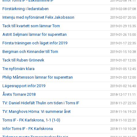
Inför Torns IF - Eskilsminne IF
2019-02-08 14:11
Förstärkning i ledarstaben
2019-02-08 07:08
Intervju med nyförvärvet Felix Jakobsson
2019-02-07 20:55
Tack till kvartett som lämnar Torn
2019-01-29 15:35
Astrit Seljmani lämnar för superettan
2019-01-26 15:00
Första träningen och läget inför 2019
2019-01-17 22:35
Bergman och Kinnander till Torn
2019-01-15 10:38
Tack till Ruben Grönevik
2019-01-07 12:05
Tre nyförvärv klara
2019-01-05 12:45
Philip Mårtensson lämnar för superettan
2019-01-03 12:00
Lägesrapport inför 2019
2019-01-02 16:40
Årets Tornare 2018
2018-12-17 11:11
TV: Daniel Hidefält Thulin om tiden i Torns IF
2018-11-27 22:55
TV: Manghovs Hörna: Vi summerar året
2018-11-16 19:23
Torns IF - FK Karlskrona, 1-1 (1-0)
2018-11-10 22:31
Inför Torns IF - FK Karlskrona
2018-11-10 10:28