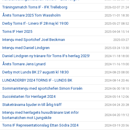
Träningsmatch Torns IF - IFK Trelleborg
2026-02-07 21:24
Årets Tornare 2025 Tom Wassholm
2025-11-01 18:30
Derby Torns If - Linero IF 28 maj kl 19:00
2025-05-27 08:52
Torns IF Herr 2025
2025-04-04 15:14
Intervju med Sportchef Joel Beckman
2025-03-27
Intervju med Daniel Lindgren
2025-03-24 13:30
Daniel Lindgren ny tränare för Torns IFs herrlag 2025!
2024-11-18 18:00
Årets Tornare Jens Lynard
2024-11-16 19:00
Derby mot Lunds BK 27 augusti kl 18:30
2024-08-23 08:00
LUNDADERBY 2024 TORNS IF - LUNDS BK
2024-08-14 20:46
Sommarintervju med sportchefen Simon Forsén
2024-06-30 18:10
Succéstarten för Herrlaget 2024
2024-05-14 12:06
Staketrävarna bjuder in till årlig träff
2024-04-24 20:28
Intervju med herrlagets huvudtränare Izet inför
2024-04-20 19:12
bortamatchen mot Ljungskile
Torns IF Representationslag Ettan Södra 2024
2024-03-19 20:56