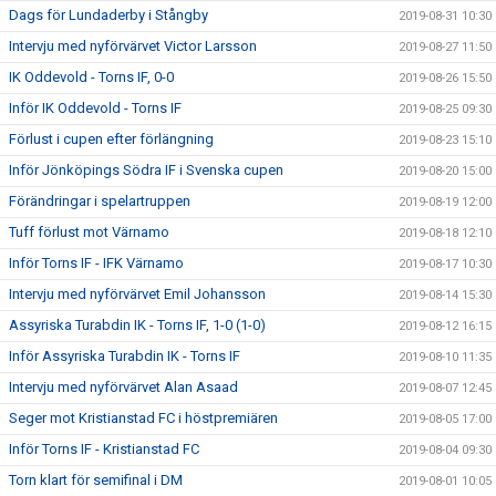
Dags för Lundaderby i Stångby
2019-08-31 10:30
Intervju med nyförvärvet Victor Larsson
2019-08-27 11:50
IK Oddevold - Torns IF, 0-0
2019-08-26 15:50
Inför IK Oddevold - Torns IF
2019-08-25 09:30
Förlust i cupen efter förlängning
2019-08-23 15:10
Inför Jönköpings Södra IF i Svenska cupen
2019-08-20 15:00
Förändringar i spelartruppen
2019-08-19 12:00
Tuff förlust mot Värnamo
2019-08-18 12:10
Inför Torns IF - IFK Värnamo
2019-08-17 10:30
Intervju med nyförvärvet Emil Johansson
2019-08-14 15:30
Assyriska Turabdin IK - Torns IF, 1-0 (1-0)
2019-08-12 16:15
Inför Assyriska Turabdin IK - Torns IF
2019-08-10 11:35
Intervju med nyförvärvet Alan Asaad
2019-08-07 12:45
Seger mot Kristianstad FC i höstpremiären
2019-08-05 17:00
Inför Torns IF - Kristianstad FC
2019-08-04 09:30
Torn klart för semifinal i DM
2019-08-01 10:05