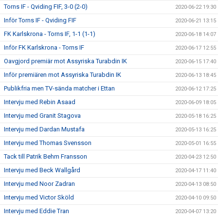
Torns IF - Qviding FIF, 3-0 (2-0)
2020-06-22 19:30
Inför Torns IF - Qviding FIF
2020-06-21 13:15
FK Karlskrona - Torns IF, 1-1 (1-1)
2020-06-18 14:07
Inför FK Karlskrona - Torns IF
2020-06-17 12:55
Oavgjord premiär mot Assyriska Turabdin IK
2020-06-15 17:40
Inför premiären mot Assyriska Turabdin IK
2020-06-13 18:45
Publikfria men TV-sända matcher i Ettan
2020-06-12 17:25
Intervju med Rebin Asaad
2020-06-09 18:05
Intervju med Granit Stagova
2020-05-18 16:25
Intervju med Dardan Mustafa
2020-05-13 16:25
Intervju med Thomas Svensson
2020-05-01 16:55
Tack till Patrik Behm Fransson
2020-04-23 12:50
Intervju med Beck Wallgård
2020-04-17 11:40
Intervju med Noor Zadran
2020-04-13 08:50
Intervju med Victor Sköld
2020-04-10 09:50
Intervju med Eddie Tran
2020-04-07 13:20