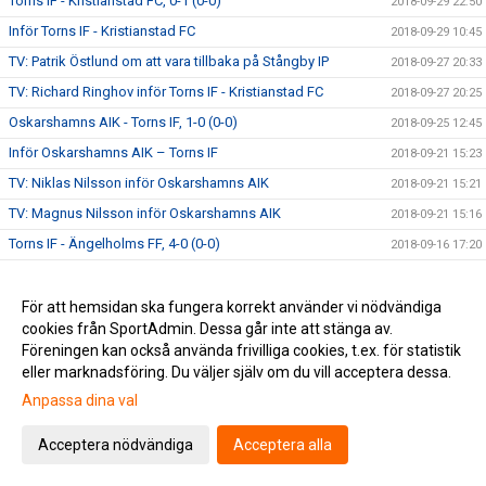
Torns IF - Kristianstad FC, 0-1 (0-0)
2018-09-29 22:50
Inför Torns IF - Kristianstad FC
2018-09-29 10:45
TV: Patrik Östlund om att vara tillbaka på Stångby IP
2018-09-27 20:33
TV: Richard Ringhov inför Torns IF - Kristianstad FC
2018-09-27 20:25
Oskarshamns AIK - Torns IF, 1-0 (0-0)
2018-09-25 12:45
Inför Oskarshamns AIK – Torns IF
2018-09-21 15:23
TV: Niklas Nilsson inför Oskarshamns AIK
2018-09-21 15:21
TV: Magnus Nilsson inför Oskarshamns AIK
2018-09-21 15:16
Torns IF - Ängelholms FF, 4-0 (0-0)
2018-09-16 17:20
Inför Torns IF - Ängelholms FF
2018-09-15 09:35
Ljungskile SK - Torns IF, 1-1 (0-1)
För att hemsidan ska fungera korrekt använder vi nödvändiga
2018-09-10 00:10
cookies från SportAdmin. Dessa går inte att stänga av.
Inför Ljungskile SK - Torns IF
2018-09-09 11:00
Föreningen kan också använda frivilliga cookies, t.ex. för statistik
TV: Richard Ringhov inför Ljungskile SK
2018-09-07 20:57
eller marknadsföring. Du väljer själv om du vill acceptera dessa.
TV: Daniel Hidefält Thulin inför Ljungskile SK
2018-09-07 20:55
Anpassa dina val
Torns IF - Mjällby AIF, 0-1 (0-1)
2018-09-02 22:05
Acceptera nödvändiga
Acceptera alla
Inför Torns IF - Mjällby AIF
2018-09-02 09:30