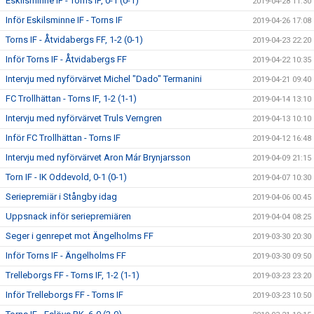
Eskilsminne IF - Torns IF, 0-1 (0-1)
2019-04-28 11:30
Inför Eskilsminne IF - Torns IF
2019-04-26 17:08
Torns IF - Åtvidabergs FF, 1-2 (0-1)
2019-04-23 22:20
Inför Torns IF - Åtvidabergs FF
2019-04-22 10:35
Intervju med nyförvärvet Michel "Dado" Termanini
2019-04-21 09:40
FC Trollhättan - Torns IF, 1-2 (1-1)
2019-04-14 13:10
Intervju med nyförvärvet Truls Verngren
2019-04-13 10:10
Inför FC Trollhättan - Torns IF
2019-04-12 16:48
Intervju med nyförvärvet Aron Már Brynjarsson
2019-04-09 21:15
Torn IF - IK Oddevold, 0-1 (0-1)
2019-04-07 10:30
Seriepremiär i Stångby idag
2019-04-06 00:45
Uppsnack inför seriepremiären
2019-04-04 08:25
Seger i genrepet mot Ängelholms FF
2019-03-30 20:30
Inför Torns IF - Ängelholms FF
2019-03-30 09:50
Trelleborgs FF - Torns IF, 1-2 (1-1)
2019-03-23 23:20
Inför Trelleborgs FF - Torns IF
2019-03-23 10:50