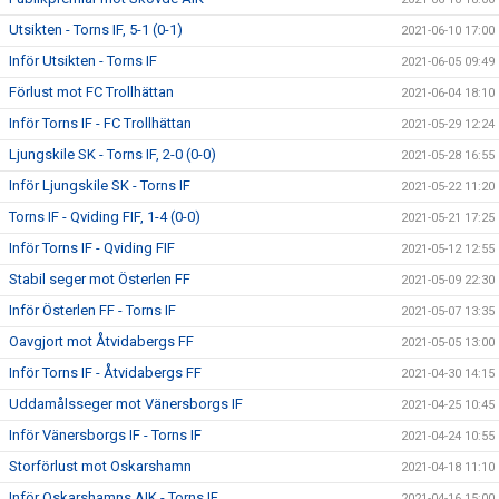
Utsikten - Torns IF, 5-1 (0-1)
2021-06-10 17:00
Inför Utsikten - Torns IF
2021-06-05 09:49
Förlust mot FC Trollhättan
2021-06-04 18:10
Inför Torns IF - FC Trollhättan
2021-05-29 12:24
Ljungskile SK - Torns IF, 2-0 (0-0)
2021-05-28 16:55
Inför Ljungskile SK - Torns IF
2021-05-22 11:20
Torns IF - Qviding FIF, 1-4 (0-0)
2021-05-21 17:25
Inför Torns IF - Qviding FIF
2021-05-12 12:55
Stabil seger mot Österlen FF
2021-05-09 22:30
Inför Österlen FF - Torns IF
2021-05-07 13:35
Oavgjort mot Åtvidabergs FF
2021-05-05 13:00
Inför Torns IF - Åtvidabergs FF
2021-04-30 14:15
Uddamålsseger mot Vänersborgs IF
2021-04-25 10:45
Inför Vänersborgs IF - Torns IF
2021-04-24 10:55
Storförlust mot Oskarshamn
2021-04-18 11:10
Inför Oskarshamns AIK - Torns IF
2021-04-16 15:00