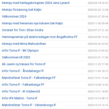
Intervju med herrlagets kapten 2024 Jens Lynard
2024-03-18 20:52
Intervju försäsong Izet Kaljic
2024-02-25 15:28
Välkommen 2024
2024-01-07 20:46
Intervju med herrarnas nya tränare Izet Kaljic
2023-11-30 09:48
Omstart för Torn i Ettan Södra
2023-07-27 21:30
Hemmapremiär på skärtorsdagen mot Ängelholms FF
2023-04-05 15:25
Intervju med Nima Mahoutchian
2023-02-26 23:45
Inför Torns IF - BK Olympic
2023-02-10 09:20
Välkommen till 2023
2023-01-01 17:30
Ali Jasim ny tränare för Torns IF
2022-11-29 17:30
Inför Torns IF - Åtvidabergs FF
2022-11-04 18:10
Matchreferat Torns IF - Falkenbergs FF
2022-10-31 15:04
Inför Torns IF - Falkenbergs FF
2022-10-28 15:55
Inför Torns IF - IK Oddevold
2022-10-21 18:00
Inför IFK Malmö - Torns IF
2022-10-14 08:12
Matchreferat: Torns IF - Vänersborgs IF
2022-10-10 15:16