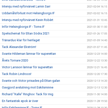
Intervju med nyförvärvet Lamin Sarr
2021-02-04 16:15
Uddamålsförlust mot Helsingborgs IF
2021-02-02 16:15
Intervju med nyförvärvet Kevin Robèrt
2021-01-31 10:45
Inför Helsingborgs IF - Torns IF
2021-01-30 11:00
Spelschemat för Ettan Södra 2021
2021-01-26 17:05
Tränarduo klar för herrlaget
2021-01-09 14:40
Tack Alexander Ekström!
2021-01-07 11:45
Svante Hildeman lämnar för superettan
2020-12-23 14:00
Årets Tornare 2020
2020-12-22 13:30
Victor Larsson lämnar för superettan
2020-12-21 16:45
Tack Robin Lindroos!
2020-12-20 17:30
Svante och Victor prisades på Ettan-galan
2020-12-13 14:20
Oavgjord avslutning mot Eskilsminne
2020-12-13 12:30
Richard "Kalle" Ringhov: Tack för mig
2020-11-30 14:00
En fantastisk epok är över
2020-11-28 19:50
Inför Eskilsminne IF - Torns IF
2020-11-28 10:30