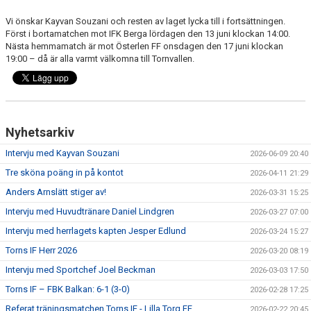
Vi önskar Kayvan Souzani och resten av laget lycka till i fortsättningen.
Först i bortamatchen mot IFK Berga lördagen den 13 juni klockan 14:00.
Nästa hemmamatch är mot Österlen FF onsdagen den 17 juni klockan
19:00 – då är alla varmt välkomna till Tornvallen.
Nyhetsarkiv
Intervju med Kayvan Souzani
2026-06-09 20:40
Tre sköna poäng in på kontot
2026-04-11 21:29
Anders Arnslätt stiger av!
2026-03-31 15:25
Intervju med Huvudtränare Daniel Lindgren
2026-03-27 07:00
Intervju med herrlagets kapten Jesper Edlund
2026-03-24 15:27
Torns IF Herr 2026
2026-03-20 08:19
Intervju med Sportchef Joel Beckman
2026-03-03 17:50
Torns IF – FBK Balkan: 6-1 (3-0)
2026-02-28 17:25
Referat träningsmatchen Torns IF - Lilla Torg FF
2026-02-22 20:45