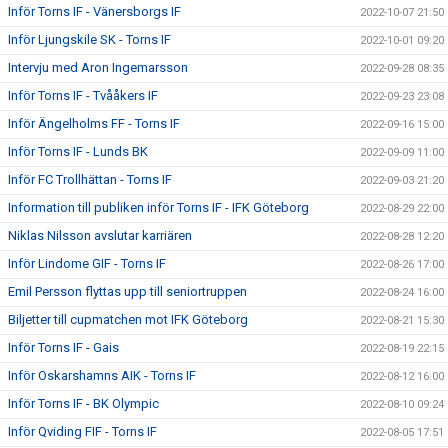
Inför Torns IF - Vänersborgs IF
2022-10-07 21:50
Inför Ljungskile SK - Torns IF
2022-10-01 09:20
Intervju med Aron Ingemarsson
2022-09-28 08:35
Inför Torns IF - Tvååkers IF
2022-09-23 23:08
Inför Ängelholms FF - Torns IF
2022-09-16 15:00
Inför Torns IF - Lunds BK
2022-09-09 11:00
Inför FC Trollhättan - Torns IF
2022-09-03 21:20
Information till publiken inför Torns IF - IFK Göteborg
2022-08-29 22:00
Niklas Nilsson avslutar karriären
2022-08-28 12:20
Inför Lindome GIF - Torns IF
2022-08-26 17:00
Emil Persson flyttas upp till seniortruppen
2022-08-24 16:00
Biljetter till cupmatchen mot IFK Göteborg
2022-08-21 15:30
Inför Torns IF - Gais
2022-08-19 22:15
Inför Oskarshamns AIK - Torns IF
2022-08-12 16:00
Inför Torns IF - BK Olympic
2022-08-10 09:24
Inför Qviding FIF - Torns IF
2022-08-05 17:51