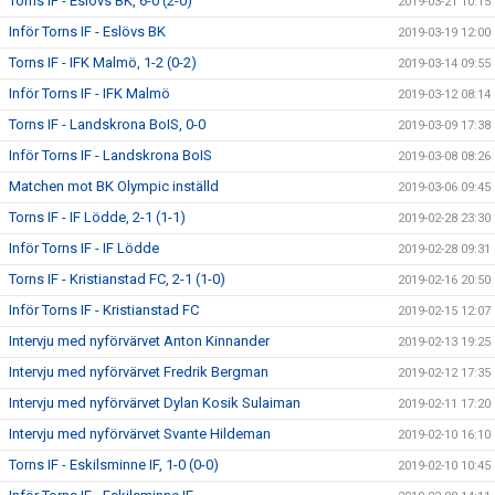
Torns IF - Eslövs BK, 6-0 (2-0)
2019-03-21 10:15
Inför Torns IF - Eslövs BK
2019-03-19 12:00
Torns IF - IFK Malmö, 1-2 (0-2)
2019-03-14 09:55
Inför Torns IF - IFK Malmö
2019-03-12 08:14
Torns IF - Landskrona BoIS, 0-0
2019-03-09 17:38
Inför Torns IF - Landskrona BoIS
2019-03-08 08:26
Matchen mot BK Olympic inställd
2019-03-06 09:45
Torns IF - IF Lödde, 2-1 (1-1)
2019-02-28 23:30
Inför Torns IF - IF Lödde
2019-02-28 09:31
Torns IF - Kristianstad FC, 2-1 (1-0)
2019-02-16 20:50
Inför Torns IF - Kristianstad FC
2019-02-15 12:07
Intervju med nyförvärvet Anton Kinnander
2019-02-13 19:25
Intervju med nyförvärvet Fredrik Bergman
2019-02-12 17:35
Intervju med nyförvärvet Dylan Kosik Sulaiman
2019-02-11 17:20
Intervju med nyförvärvet Svante Hildeman
2019-02-10 16:10
Torns IF - Eskilsminne IF, 1-0 (0-0)
2019-02-10 10:45