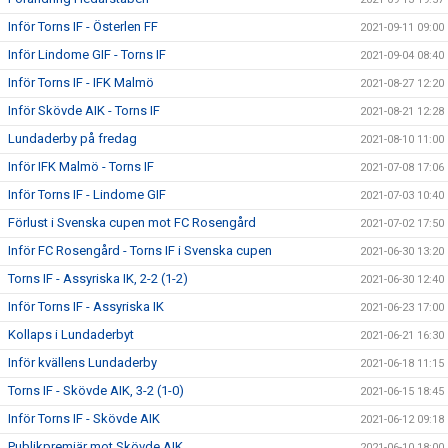
Inför Torns IF - Österlen FF
2021-09-11 09:00
Inför Lindome GIF - Torns IF
2021-09-04 08:40
Inför Torns IF - IFK Malmö
2021-08-27 12:20
Inför Skövde AIK - Torns IF
2021-08-21 12:28
Lundaderby på fredag
2021-08-10 11:00
Inför IFK Malmö - Torns IF
2021-07-08 17:06
Inför Torns IF - Lindome GIF
2021-07-03 10:40
Förlust i Svenska cupen mot FC Rosengård
2021-07-02 17:50
Inför FC Rosengård - Torns IF i Svenska cupen
2021-06-30 13:20
Torns IF - Assyriska IK, 2-2 (1-2)
2021-06-30 12:40
Inför Torns IF - Assyriska IK
2021-06-23 17:00
Kollaps i Lundaderbyt
2021-06-21 16:30
Inför kvällens Lundaderby
2021-06-18 11:15
Torns IF - Skövde AIK, 3-2 (1-0)
2021-06-15 18:45
Inför Torns IF - Skövde AIK
2021-06-12 09:18
Publikpremiär mot Skövde AIK
2021-06-10 18:00