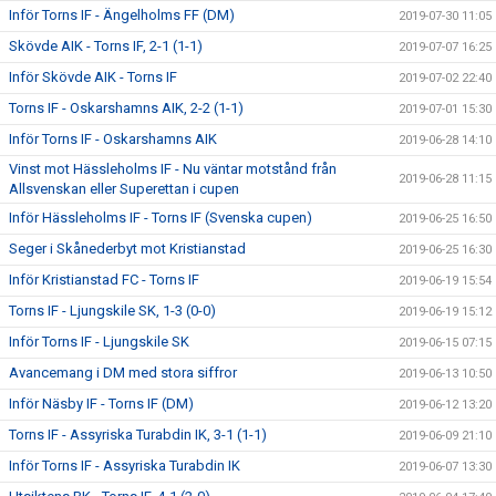
Inför Torns IF - Ängelholms FF (DM)
2019-07-30 11:05
Skövde AIK - Torns IF, 2-1 (1-1)
2019-07-07 16:25
Inför Skövde AIK - Torns IF
2019-07-02 22:40
Torns IF - Oskarshamns AIK, 2-2 (1-1)
2019-07-01 15:30
Inför Torns IF - Oskarshamns AIK
2019-06-28 14:10
Vinst mot Hässleholms IF - Nu väntar motstånd från
2019-06-28 11:15
Allsvenskan eller Superettan i cupen
Inför Hässleholms IF - Torns IF (Svenska cupen)
2019-06-25 16:50
Seger i Skånederbyt mot Kristianstad
2019-06-25 16:30
Inför Kristianstad FC - Torns IF
2019-06-19 15:54
Torns IF - Ljungskile SK, 1-3 (0-0)
2019-06-19 15:12
Inför Torns IF - Ljungskile SK
2019-06-15 07:15
Avancemang i DM med stora siffror
2019-06-13 10:50
Inför Näsby IF - Torns IF (DM)
2019-06-12 13:20
Torns IF - Assyriska Turabdin IK, 3-1 (1-1)
2019-06-09 21:10
Inför Torns IF - Assyriska Turabdin IK
2019-06-07 13:30