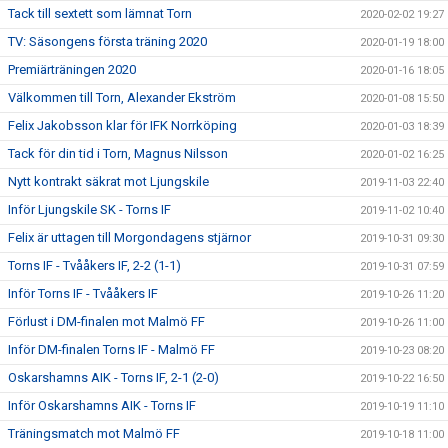
Tack till sextett som lämnat Torn
2020-02-02 19:27
TV: Säsongens första träning 2020
2020-01-19 18:00
Premiärträningen 2020
2020-01-16 18:05
Välkommen till Torn, Alexander Ekström
2020-01-08 15:50
Felix Jakobsson klar för IFK Norrköping
2020-01-03 18:39
Tack för din tid i Torn, Magnus Nilsson
2020-01-02 16:25
Nytt kontrakt säkrat mot Ljungskile
2019-11-03 22:40
Inför Ljungskile SK - Torns IF
2019-11-02 10:40
Felix är uttagen till Morgondagens stjärnor
2019-10-31 09:30
Torns IF - Tvååkers IF, 2-2 (1-1)
2019-10-31 07:59
Inför Torns IF - Tvååkers IF
2019-10-26 11:20
Förlust i DM-finalen mot Malmö FF
2019-10-26 11:00
Inför DM-finalen Torns IF - Malmö FF
2019-10-23 08:20
Oskarshamns AIK - Torns IF, 2-1 (2-0)
2019-10-22 16:50
Inför Oskarshamns AIK - Torns IF
2019-10-19 11:10
Träningsmatch mot Malmö FF
2019-10-18 11:00