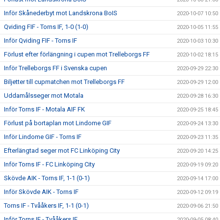
Inför Skånederbyt mot Landskrona BoIS
2020-10-07 10:50
Qviding FIF - Torns IF, 1-0 (1-0)
2020-10-05 11:55
Inför Qviding FIF - Torns IF
2020-10-03 10:30
Förlust efter förlängning i cupen mot Trelleborgs FF
2020-10-02 18:15
Inför Trelleborgs FF i Svenska cupen
2020-09-29 22:30
Biljetter till cupmatchen mot Trelleborgs FF
2020-09-29 12:00
Uddamålsseger mot Motala
2020-09-28 16:30
Inför Torns IF - Motala AIF FK
2020-09-25 18:45
Förlust på bortaplan mot Lindome GIF
2020-09-24 13:30
Inför Lindome GIF - Torns IF
2020-09-23 11:35
Efterlängtad seger mot FC Linköping City
2020-09-20 14:25
Inför Torns IF - FC Linköping City
2020-09-19 09:20
Skövde AIK - Torns IF, 1-1 (0-1)
2020-09-14 17:00
Inför Skövde AIK - Torns IF
2020-09-12 09:19
Torns IF - Tvååkers IF, 1-1 (0-1)
2020-09-06 21:50
Inför Torns IF - Tvååkers IF
2020-09-05 08:40