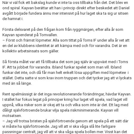
När vi väl fick ett bakslag kunde vi inte ta oss tillbaka från det. Det blev en
ond spiral. Kayvan berättar att han i princip direkt efter beskedet att Daniel
avgått började fundera ännu mer intensivt på hur laget ska ta sig ur sitsen
de hamnat i.
Första delsvaret på den frågan kom från ryggmärgen, efter alla år som
Kayvan spenderat på Tornvallen.
– Först och främst löpmeter. Alla som tittat på Torns IF under alla år vet att
en del av klubbens identitet är att kämpa med och för varandra. Det är en
kollektiv arbetsinsats som gäller.
Så första målet var att få tillbaka det som jag själv är uppväxt med i Torns
IF. Att ta jobbet för varandra. Ibland funkar spelet som man vill. Ibland
funkar det inte, och då får man helt enkelt lösa uppgiften med löpmetee i
stället. Detta satte vi som krav inom truppen och det tycker jag att vi lyckats
med än så länge.
Rent spelmässigt är det inga revolutionerande förändringar, hävdar Kayvan.
I stället har fokus legat på principer kring hur laget vill spela, vad laget vill
uppnå, vilka risker som är okej att ta och vilka som inte är det. Ett lag med
dåligt självförtroende brukar vilja spela riskminimerande. Kayvan vill
motsatsen.
– Jag vill trotsa bristen på självförtroende genom att spela på ett sätt där
vi måste ha självförtroende. Jag vill att vi ska våga slå lite farligare
passningar centralt, jag vill att vi ska våga spela bollen mer. Visst kan det