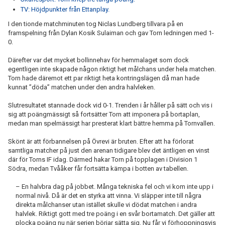
TV: Höjdpunkter från Ettanplay.
I den tionde matchminuten tog Niclas Lundberg tillvara på en
framspelning från Dylan Kosik Sulaiman och gav Torn ledningen med 1-
0.
Därefter var det mycket bollinnehav för hemmalaget som dock
egentligen inte skapade någon riktigt het målchans under hela matchen.
Torn hade däremot ett par riktigt heta kontringslägen då man hade
kunnat ”döda” matchen under den andra halvleken.
Slutresultatet stannade dock vid 0-1. Trenden i år håller på sätt och vis i
sig att poängmässigt så fortsätter Torn att imponera på bortaplan,
medan man spelmässigt har presterat klart bättre hemma på Tornvallen.
Skönt är att förbannelsen på Övrevi är bruten. Efter att ha förlorat
samtliga matcher på just den arenan tidigare blev det äntligen en vinst
där för Torns IF idag. Därmed hakar Torn på topplagen i Division 1
Södra, medan Tvååker får fortsätta kämpa i botten av tabellen.
– En halvbra dag på jobbet. Många tekniska fel och vi kom inte upp i
normal nivå. Då är det en styrka att vinna. Vi släpper inte till några
direkta målchanser utan istället skulle vi dödat matchen i andra
halvlek. Riktigt gott med tre poäng i en svår bortamatch. Det gäller att
plocka poäng nu när serien börjar sätta sig. Nu får vi förhoppningsvis