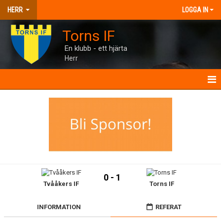
HERR
LOGGA IN
Torns IF
En klubb - ett hjärta
Herr
HERR
NYHETER
KALENDER
MATCHER
0 - 1
Tvååkers IF
Torns IF
TRUPPEN
BILDGALLERI
INFORMATION
REFERAT