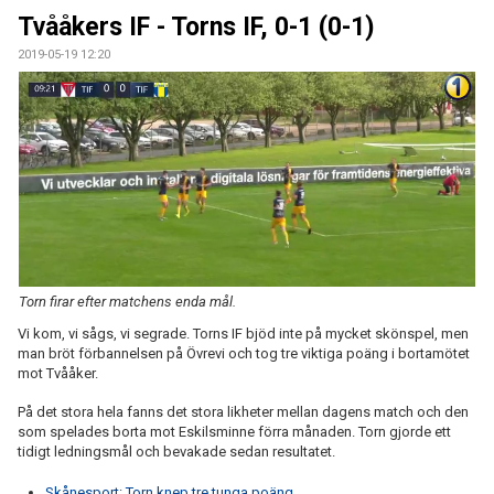
ÅRETS TORNARE
Tvååkers IF - Torns IF, 0-1 (0-1)
2019-05-19 12:20
Torn firar efter matchens enda mål.
Vi kom, vi sågs, vi segrade. Torns IF bjöd inte på mycket skönspel, men
man bröt förbannelsen på Övrevi och tog tre viktiga poäng i bortamötet
mot Tvååker.
På det stora hela fanns det stora likheter mellan dagens match och den
som spelades borta mot Eskilsminne förra månaden. Torn gjorde ett
tidigt ledningsmål och bevakade sedan resultatet.
Skånesport: Torn knep tre tunga poäng.