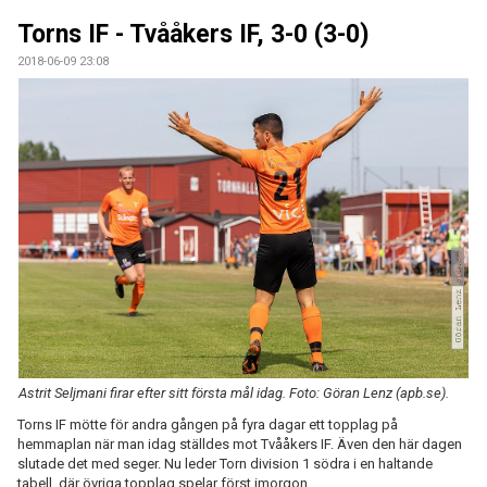
ÅRETS TORNARE
Torns IF - Tvååkers IF, 3-0 (3-0)
2018-06-09 23:08
Astrit Seljmani firar efter sitt första mål idag. Foto: Göran Lenz (apb.se).
Torns IF mötte för andra gången på fyra dagar ett topplag på
hemmaplan när man idag ställdes mot Tvååkers IF. Även den här dagen
slutade det med seger. Nu leder Torn division 1 södra i en haltande
tabell, där övriga topplag spelar först imorgon.