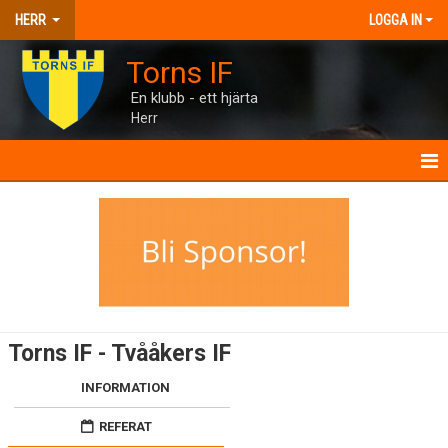
HERR
LOGGA IN
Torns IF
En klubb - ett hjärta
Herr
HERR
NYHETER
KALENDER
MATCHER
Torns IF - Tvååkers IF
TRUPPEN
INFORMATION
BILDGALLERI
REFERAT