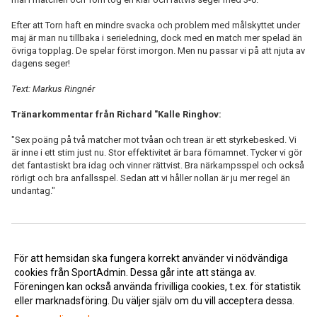
Efter att Torn haft en mindre svacka och problem med målskyttet under
maj är man nu tillbaka i serieledning, dock med en match mer spelad än
övriga topplag. De spelar först imorgon. Men nu passar vi på att njuta av
dagens seger!
Text: Markus Ringnér
Tränarkommentar från Richard "Kalle Ringhov:
"Sex poäng på två matcher mot tvåan och trean är ett styrkebesked. Vi
är inne i ett stim just nu. Stor effektivitet är bara förnamnet. Tycker vi gör
det fantastiskt bra idag och vinner rättvist. Bra närkampsspel och också
rörligt och bra anfallsspel. Sedan att vi håller nollan är ju mer regel än
undantag."
<< Tillbaka
För att hemsidan ska fungera korrekt använder vi nödvändiga
cookies från SportAdmin. Dessa går inte att stänga av.
Föreningen kan också använda frivilliga cookies, t.ex. för statistik
eller marknadsföring. Du väljer själv om du vill acceptera dessa.