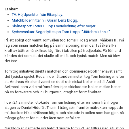
Länkar:
TV: Höjdpunkter från Ettanplay.
Matchbilder hittar ni i Göran Lenz blogg.
Skånesport: Torns IF upp i serieledning efter seger.
Sydsvenskan: Seger lyfte upp Torn i topp: "Jättebra känsla"
.
På ett soligt och varmt Tornvallen tog Torns IF idag emot Tvååkers IF. Två
lag som innan matchen låg på samma poäng, men där Tvååkers IF i
kraft av bättre målskillnad låg före i tabellen på tredjeplats. På förhand
kändes det som att det skulle bli en tät och fysisk match. Men så blev
det inte.
Torn tog initiativet direkt i matchen och dominerade bollinnehavet samt
det fysiska spelet. Redan i den åttonde minuten tog Torn ledningen efter
att Andreas Åkerlund vunnit en duell och nickat bollen ned till Astrit
Seljmani, som vid straffområdeslinjen skickade in bollen mellan benen
på en försvarare och in i burgaveln, otagbart för målvakten.
I den 21:a minuten utökade Torn sin ledning efter en hörna från höger
slagen av Daniel Hidefält Thulin. I trängseln framför målvakten hoppade
mittbacken Niklas Nilsson högst och nickade in bollen som han gjort så
många gånger förut under åren som anfallare.
När klockan närmade sig halvtid gjorde Torn 3-0 i en tilltrasslad situation