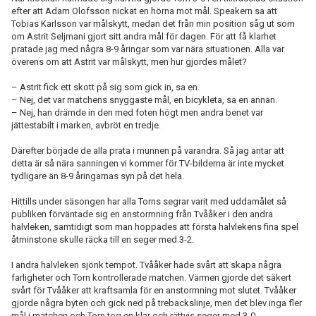
efter att Adam Olofsson nickat en hörna mot mål. Speakern sa att
Tobias Karlsson var målskytt, medan det från min position såg ut som
om Astrit Seljmani gjort sitt andra mål för dagen. För att få klarhet
pratade jag med några 8-9 åringar som var nära situationen. Alla var
överens om att Astrit var målskytt, men hur gjordes målet?
– Astrit fick ett skott på sig som gick in, sa en.
– Nej, det var matchens snyggaste mål, en bicykleta, sa en annan.
– Nej, han drämde in den med foten högt men andra benet var
jättestabilt i marken, avbröt en tredje.
Därefter började de alla prata i munnen på varandra. Så jag antar att
detta är så nära sanningen vi kommer för TV-bilderna är inte mycket
tydligare än 8-9 åringarnas syn på det hela.
Hittills under säsongen har alla Torns segrar varit med uddamålet så
publiken förväntade sig en anstormning från Tvååker i den andra
halvleken, samtidigt som man hoppades att första halvlekens fina spel
åtminstone skulle räcka till en seger med 3-2.
I andra halvleken sjönk tempot. Tvååker hade svårt att skapa några
farligheter och Torn kontrollerade matchen. Värmen gjorde det säkert
svårt för Tvååker att kraftsamla för en anstormning mot slutet. Tvååker
gjorde några byten och gick ned på trebackslinje, men det blev inga fler
mål i matchen och Torn tog en klar och rättvis seger med 3-0.