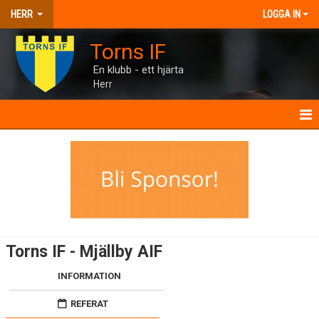
HERR
LOGGA IN
Torns IF
En klubb - ett hjärta
Herr
HERR
NYHETER
KALENDER
MATCHER
Torns IF - Mjällby AIF
TRUPPEN
INFORMATION
BILDGALLERI
REFERAT