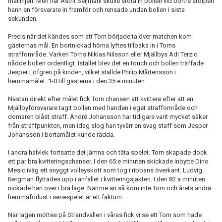
mållinjen. Men när Astrit Seljmani skulle stöta in bollen vid bortre stolpen
hann en försvarare in framför och rensade undan bollen i sista
sekunden.
Precis när det kändes som att Torn började ta över matchen kom
gästernas mål. En bortnickad hörna lyftes tillbaka in i Torns
straffområde. Varken Torns Niklas Nilsson eller Mjällbys Adi Terzic
nådde bollen ordentligt. Istället blev det en touch och bollen träffade
Jesper Löfgren på kinden, vilket ställde Philip Mårtensson i
hemmamålet. 1-0 till gästerna i den 35:e minuten.
Nästan direkt efter målet fick Torn chansen att kvittera efter att en
Mjällbyförsvarare tagit bollen med handen i eget straffområde och
domaren blåst straff. André Johansson har tidigare varit mycket säker
från straffpunkten, men idag slog han tyvärr en svag staff som Jesper
Johansson i bortamålet kunde rädda.
I andra halvlek fortsatte det jämna och täta spelet. Torn skapade dock
ett par bra kvitteringschanser. I den 65:e minuten skickade inbytte Dino
Mesic iväg ett snyggt volleyskott som tog i ribbans överkant. Ludvig
Bergman flyttades upp i anfallet i kvitteringsjakten. I den 82:a minuten
nickade han över i bra läge. Närmre än så kom inte Torn och årets andra
hemmaförlust i seriespelet är ett faktum.
När lagen möttes på Strandvallen i våras fick vi se ett Torn som hade