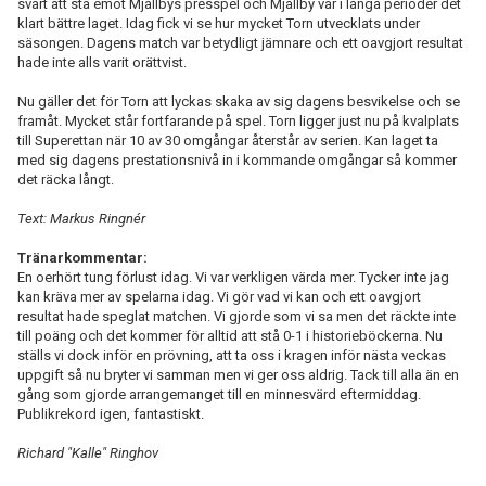
svårt att stå emot Mjällbys presspel och Mjällby var i långa perioder det
klart bättre laget. Idag fick vi se hur mycket Torn utvecklats under
säsongen. Dagens match var betydligt jämnare och ett oavgjort resultat
hade inte alls varit orättvist.
Nu gäller det för Torn att lyckas skaka av sig dagens besvikelse och se
framåt. Mycket står fortfarande på spel. Torn ligger just nu på kvalplats
till Superettan när 10 av 30 omgångar återstår av serien. Kan laget ta
med sig dagens prestationsnivå in i kommande omgångar så kommer
det räcka långt.
Text: Markus Ringnér
Tränarkommentar:
En oerhört tung förlust idag. Vi var verkligen värda mer. Tycker inte jag
kan kräva mer av spelarna idag. Vi gör vad vi kan och ett oavgjort
resultat hade speglat matchen. Vi gjorde som vi sa men det räckte inte
till poäng och det kommer för alltid att stå 0-1 i historieböckerna. Nu
ställs vi dock inför en prövning, att ta oss i kragen inför nästa veckas
uppgift så nu bryter vi samman men vi ger oss aldrig. Tack till alla än en
gång som gjorde arrangemanget till en minnesvärd eftermiddag.
Publikrekord igen, fantastiskt.
Richard "Kalle" Ringhov