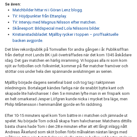
Se även:
Matchbilder hittar ni i Göran Lenz blogg.
TV: Höjdpunkter från Ettanplay.
TV: Intervju med Magnus Nilsson efter matchen.
Skånesport: Bildspecial med Lola Nilssons bilder.
Kristianstadsbladet: Mjällby rycker i toppen – proffsaktuelle
backen avgjorde.
Det blev rekordpublik på Tornvallen för andra gången i år. Publiksiffran
från derbyt mot Lunds BK i juli överträffades när det kom 1345 åskådare
idag. Det gav matchen en härlig inramning. Vi hoppas alla ni som kom
njöt av fotbollen och folkvimlet, kommer på fler matcher framöver och
stöttar oss under hela den spännande avslutningen av serien.
Mjällby började dagens seriefinal bäst och tog tag i taktpinnen
inledningvis. Bortalaget kändes farliga när de snabbt bytte kant och
skapade lite halvchanser. I den 5:e minuten lyfte man in en frispark som
en helt omarkerad Jesper Löfgren kunde nicka i mycket bra läge, men
Philip Mårtensson i hemmamålet gjorde en fin räddning.
Efter 10-15 minuters spel kom Torn bättre in i matchen och jämnade ut
spelet. Nu började Torn också skapa fram halvchanser. Matchens dittills
bästa chans hade Torn i den 28:e minuten efter att ett långt inlägg nått
Andreas Åkerlund som sköt bollen förbi målvakten nästan längs med