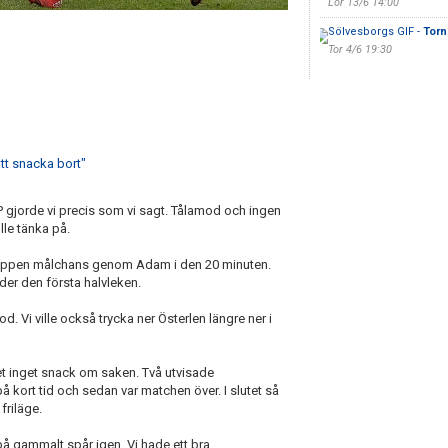
Lör 13/6 14:00
Sölvesborgs GIF -
Torn
Tor 4/6 19:30
att snacka bort"
 IP gjorde vi precis som vi sagt. Tålamod och ingen
lle tänka på.
en öppen målchans genom Adam i den 20 minuten.
nder den första halvleken.
od. Vi ville också trycka ner Österlen längre ner i
et inget snack om saken. Två utvisade
på kort tid och sedan var matchen över. I slutet så
friläge.
på gammalt spår igen. Vi hade ett bra