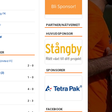
rg FK
PARTNER/NÄTVERKET
F
HUVUDSPONSOR
IF
ER
 United FC
2 - 0
SPONSORER
 (2)
1 - 0
4 - 0
2 - 3
FACEBOOK