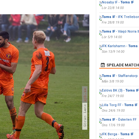
Nosaby IF -
Torns IF
Lör 22/8 14:00
Torns IF
- IFK Trellebo
Fre 28/8 19:00
Torns IF
- Växjö Norra I
Lör 5/9 14:00
IFK Karlshamn -
Torns 
Sön 13/9 14:00
SPELADE MATCH
Torns IF
- Staffanstorp
Mån 3/8 19:00
Eslövs BK (3) -
Torns IF
Fre 24/7 19:00
Lilla Torg FF -
Torns IF
Ons 24/6 19:00
Torns IF
- Österlen FF
Ons 17/6 19:00
IFK Berga -
Torns IF