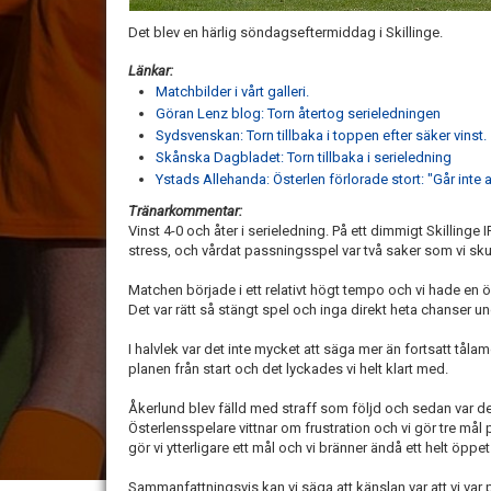
Det blev en härlig söndagseftermiddag i Skillinge.
Länkar:
Matchbilder i vårt galleri.
Göran Lenz blog: Torn återtog serieledningen
Sydsvenskan: Torn tillbaka i toppen efter säker vinst.
Skånska Dagbladet: Torn tillbaka i serieledning
Ystads Allehanda: Österlen förlorade stort: "Går inte 
Tränarkommentar:
Vinst 4-0 och åter i serieledning. På ett dimmigt Skillinge
stress, och vårdat passningsspel var två saker som vi sku
Matchen började i ett relativt högt tempo och vi hade 
Det var rätt så stängt spel och inga direkt heta chanser u
I halvlek var det inte mycket att säga mer än fortsatt tålam
planen från start och det lyckades vi helt klart med.
Åkerlund blev fälld med straff som följd och sedan var d
Österlensspelare vittnar om frustration och vi gör tre mål 
gör vi ytterligare ett mål och vi bränner ändå ett helt öppet 
Sammanfattningsvis kan vi säga att känslan var att vi var 