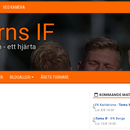
VEO KAMERA
rns IF
 - ett hjärta
EN
BILDGALLERI
ÅRETS TORNARE
KOMMANDE MAT
FK Karlskrona -
Torns I
Lör 8/8 14:00
Torns IF
- IFK Berga
Lör 15/8 14:00