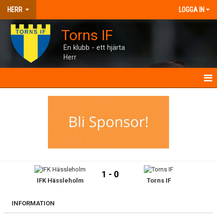
HERR
LOGGA IN
Torns IF
En klubb - ett hjärta
Herr
HERR
NYHETER
KALENDER
MATCHER
1 - 0
IFK Hässleholm
Torns IF
TRUPPEN
BILDGALLERI
INFORMATION