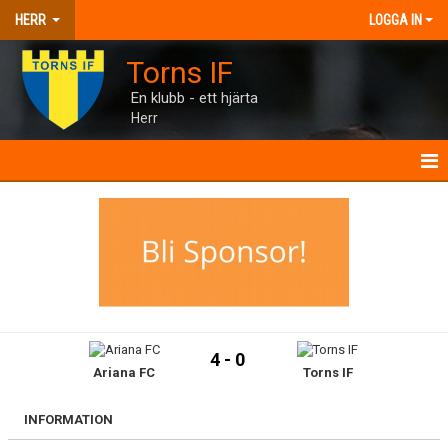
HERR
LOGGA IN
Torns IF
En klubb - ett hjärta
Herr
HERR
NYHETER
KALENDER
MATCHER
4 - 0
Ariana FC
Torns IF
TRUPPEN
BILDGALLERI
INFORMATION