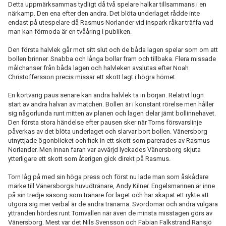
Detta uppmärksammas tydligt då två spelare halkar tillsammans i en
närkamp. Den ena efter den andra. Det blöta underlaget rådde inte
endast på utespelare då Rasmus Norlander vid inspark råkar träffa vad
man kan förmoda är en tvååring i publiken.
Den första halvlek går mot sitt slut och de båda lagen spelar som om att
bollen brinner. Snabba och långa bollar fram och tillbaka. Flera missade
målchanser från båda lagen och halvleken avslutas efter Noah
Christoffersson precis missar ett skott lagt i högra hörnet.
En kortvarig paus senare kan andra halvlek ta in början. Relativt lugn
start av andra halvan av matchen. Bollen är i konstant rörelse men håller
sig någorlunda runt mitten av planen och lagen delar jämt bollinnehavet.
Den första stora händelse efter pausen sker när Torns försvarslinje
påverkas av det blöta underlaget och slarvar bort bollen. Vänersborg
utnyttjade ögonblicket och fick in ett skott som parerades av Rasmus
Norlander. Men innan faran var avvärjd lyckades Vänersborg skjuta
ytterligare ett skott som återigen gick direkt på Rasmus.
Torn låg på med sin höga press och först nu lade man som åskådare
märke till Vänersborgs huvudtränare, Andy Kilner. Engelsmannen är inne
på sin tredje säsong som tränare för laget och har skapat ett rykte att
utgöra sig mer verbal är de andra tränarna. Svordomar och andra vulgära
yttranden hördes runt Tornvallen när även de minsta misstagen görs av
Vänersborg. Mest var det Nils Svensson och Fabian Falkstrand Ransjö