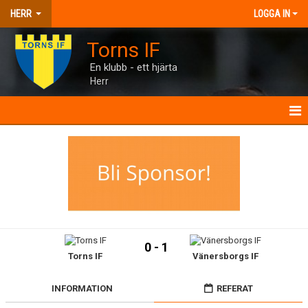
HERR
LOGGA IN
Torns IF
En klubb - ett hjärta
Herr
HERR
NYHETER
KALENDER
MATCHER
0 - 1
Torns IF
Vänersborgs IF
TRUPPEN
BILDGALLERI
INFORMATION
REFERAT