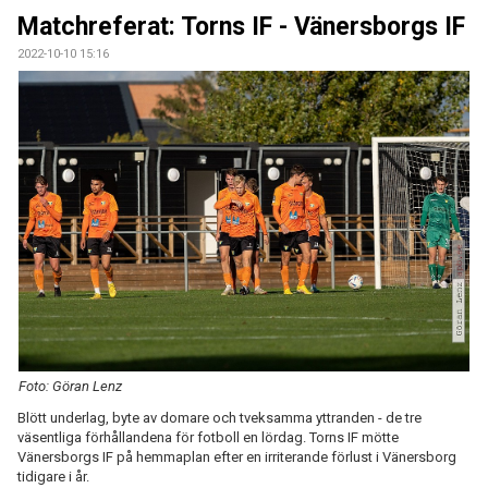
ÅRETS TORNARE
Matchreferat: Torns IF - Vänersborgs IF
2022-10-10 15:16
Foto: Göran Lenz
Blött underlag, byte av domare och tveksamma yttranden - de tre
väsentliga förhållandena för fotboll en lördag. Torns IF mötte
Vänersborgs IF på hemmaplan efter en irriterande förlust i Vänersborg
tidigare i år.