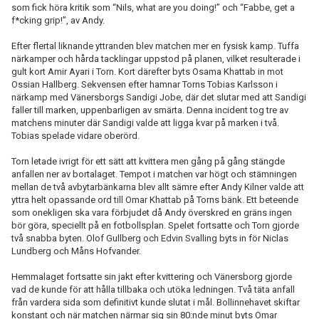
som fick höra kritik som “Nils, what are you doing!” och “Fabbe, get a
f*cking grip!”, av Andy.
Efter flertal liknande yttranden blev matchen mer en fysisk kamp. Tuffa
närkamper och hårda tacklingar uppstod på planen, vilket resulterade i
gult kort Amir Ayari i Torn. Kort därefter byts Osama Khattab in mot
Ossian Hallberg. Sekvensen efter hamnar Torns Tobias Karlsson i
närkamp med Vänersborgs Sandigi Jobe, där det slutar med att Sandigi
faller till marken, uppenbarligen av smärta. Denna incident tog tre av
matchens minuter där Sandigi valde att ligga kvar på marken i två.
Tobias spelade vidare oberörd.
Torn letade ivrigt för ett sätt att kvittera men gång på gång stängde
anfallen ner av bortalaget. Tempot i matchen var högt och stämningen
mellan de två avbytarbänkarna blev allt sämre efter Andy Kilner valde att
yttra helt opassande ord till Omar Khattab på Torns bänk. Ett beteende
som onekligen ska vara förbjudet då Andy överskred en gräns ingen
bör göra, speciellt på en fotbollsplan. Spelet fortsatte och Torn gjorde
två snabba byten. Olof Gullberg och Edvin Svalling byts in för Niclas
Lundberg och Måns Hofvander.
Hemmalaget fortsatte sin jakt efter kvittering och Vänersborg gjorde
vad de kunde för att hålla tillbaka och utöka ledningen. Två täta anfall
från vardera sida som definitivt kunde slutat i mål. Bollinnehavet skiftar
konstant och när matchen närmar sig sin 80:nde minut byts Omar