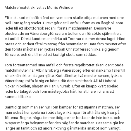
Matchreferatet skrivet av Morris Welinder
Efter ett kort missförstånd om vem som skulle börja matchen med drar
boll Torn igång spelet. Direkt går de till anfall i form av en långboll som
leder till ett skottförsök redan i första matchminuten. Dessvärre
blockerade en Vänersborgförsvarare bollen och försökte själv initiera
ett anfall. Direkt kunde man märka att Torn var det mer drivna laget. Hård
press och endast fåtal misstag från hemmalaget. Bara fem minuter efter
den första målchansen lyckas Noah Christoffersson lirka sig genom
försvaret och dra till med ett kraftigt skott som räddas.
Torn fortsätter med sina anfall och första regelbrottet sker i den tionde
matchminuten när Albin Broberg i Vänersborg efter en närkamp faller till
sina knän likt en slagen hjälte. Kort därefter, två minuter senare, lyckas
Vänersborg roffa åt sig en hörna där deras mittback Ali Al-Habobi
nickar in bollen, slagen av Hani Shurrab. Efter en knapp kvart spelad
leder bortalaget och Torn måste jobba hårt för att ha en chans att
komma tillbaka.
Samtidigt som man ser hur Torn kämpar för att utjämna matchen, ser
man också hur spelarna i båda lagen kämpar för att hålla sig kvar på
fötterna. Regnet några timmar tidigare har fortfarande inte torkat och
skapar många bekymmer för den pågående matchen. Passarna går lite
längre än tänkt och att ändra riktning går inte lika snabbt som vanligt.