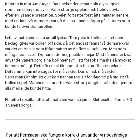
Khattab in mot Amir Ayari. Bara sekunder senare blir olyckligtvis
domaren stämplad av en Vänersborgs spelare och behövs bytas ut
efter en lysande prestation. Spelet fortsatte först åtta minuter senare
med endast två domare kvar då det inte fanns någon på läktaren som
kunde ta över domarrollen.
I ett av matchens sista anfall lyckas Torn peta in bollen i nätet men
beklagligtvis var bollen offside. Då det endast fanns två domare kvar
var det ett beslut som ifrågasattes av de flesta i publiken. Men som
många redan vet - Domaren dömer, publiken hejar. Med få minuter kvar
använde Vänersborg sina bollinnehav till att försöka maska så mycket
tid som möjligt. Detta är en taktik som ofta funkar för utespelare.
Detsamma kan inte sägas för målvakter. Därför fick målvakten
Sebastian Ekholm ett gult kort när han tog alltför lång tid på sig att få
bollen i spel. Matchen slutar efter Vänersborg dragit ut på tiden genom
alla medel de kunde hitta.
Ett bittert resultat efter att matchen varit så jämn. Slutresultat: Torns IF 0-
1 Vänersborgs IF
<< Tillbaka
För att hemsidan ska fungera korrekt använder vi nödvändiga