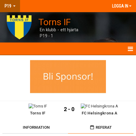
P19
LOGGA IN
Torns IF
En klubb - ett hjärta
P19 - 1
P19
NYHETER
KALENDER
MATCHER
2 - 0
Torns IF
FC Helsingkrona A
TRUPPEN
BILDGALLERI
INFORMATION
REFERAT