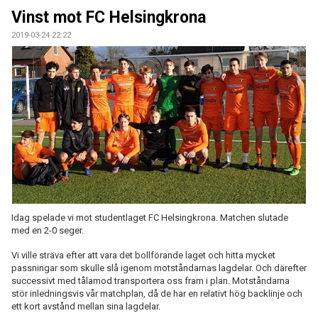
KONTAKT
Vinst mot FC Helsingkrona
2019-03-24 22:22
Idag spelade vi mot studentlaget FC Helsingkrona. Matchen slutade
med en 2-0 seger.
Vi ville sträva efter att vara det bollförande laget och hitta mycket
passningar som skulle slå igenom motståndarnas lagdelar. Och därefter
successivt med tålamod transportera oss fram i plan. Motståndarna
stör inledningsvis vår matchplan, då de har en relativt hög backlinje och
ett kort avstånd mellan sina lagdelar.