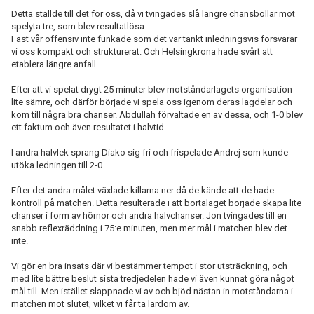
Detta ställde till det för oss, då vi tvingades slå längre chansbollar mot
spelyta tre, som blev resultatlösa.
Fast vår offensiv inte funkade som det var tänkt inledningsvis försvarar
vi oss kompakt och strukturerat. Och Helsingkrona hade svårt att
etablera längre anfall.
Efter att vi spelat drygt 25 minuter blev motståndarlagets organisation
lite sämre, och därför började vi spela oss igenom deras lagdelar och
kom till några bra chanser. Abdullah förvaltade en av dessa, och 1-0 blev
ett faktum och även resultatet i halvtid.
I andra halvlek sprang Diako sig fri och frispelade Andrej som kunde
utöka ledningen till 2-0.
Efter det andra målet växlade killarna ner då de kände att de hade
kontroll på matchen. Detta resulterade i att bortalaget började skapa lite
chanser i form av hörnor och andra halvchanser. Jon tvingades till en
snabb reflexräddning i 75:e minuten, men mer mål i matchen blev det
inte.
Vi gör en bra insats där vi bestämmer tempot i stor utsträckning, och
med lite bättre beslut sista tredjedelen hade vi även kunnat göra något
mål till. Men istället slappnade vi av och bjöd nästan in motståndarna i
matchen mot slutet, vilket vi får ta lärdom av.