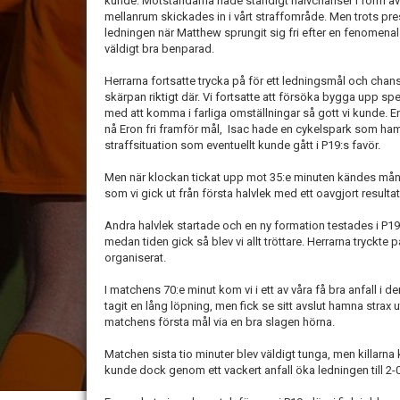
kunde. Motståndarna hade ständigt halvchanser i form a
mellanrum skickades in i vårt straffområde. Men trots press
ledningen när Matthew sprungit sig fri efter en fenomena
väldigt bra benparad.
Herrarna fortsatte trycka på för ett ledningsmål och chan
skärpan riktigt där. Vi fortsatte att försöka bygga upp sp
med att komma i farliga omställningar så gott vi kunde. En 
nå Eron fri framför mål, Isac hade en cykelspark som ham
straffsituation som eventuellt kunde gått i P19:s favör.
Men när klockan tickat upp mot 35:e minuten kändes mån
som vi gick ut från första halvlek med ett oavgjort resulta
Andra halvlek startade och en ny formation testades i P19 f
medan tiden gick så blev vi allt tröttare. Herrarna tryckte 
organiserat.
I matchens 70:e minut kom vi i ett av våra få bra anfall i 
tagit en lång löpning, men fick se sitt avslut hamna strax
matchens första mål via en bra slagen hörna.
Matchen sista tio minuter blev väldigt tunga, men killarn
kunde dock genom ett vackert anfall öka ledningen till 2-0