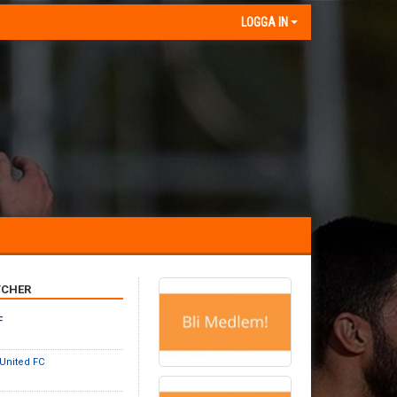
LOGGA IN
CHER
F
 United FC