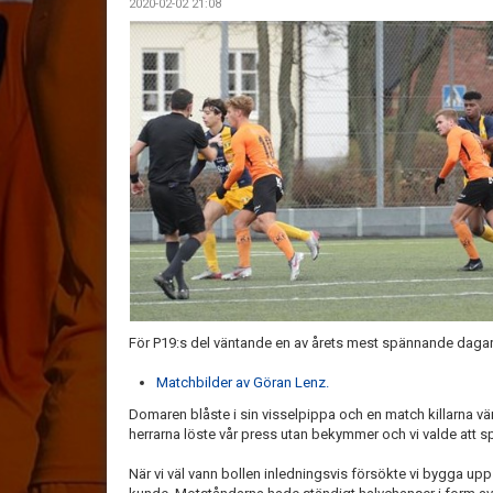
2020-02-02 21:08
För P19:s del väntande en av årets mest spännande daga
Matchbilder av Göran Lenz.
Domaren blåste i sin visselpippa och en match killarna vän
herrarna löste vår press utan bekymmer och vi valde att spe
När vi väl vann bollen inledningsvis försökte vi bygga upp 