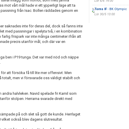
v såväl inlägg som hörnor, som med jämna
Lör 6/6 14:00
 mot vårt mål hade vi ett ypperligt läge att ta
Torns IF
- BK Olympic
l passning från Isac. Bollen räddades genom en
Lör 30/5 13:00
ser saknades inte för deras del, dock så fanns inte
elet med passningar i spelyta två, i en kombination
farlig frispark var inte många centimeter ifrån att
nade precis utanför mål, och där var en
ga ben i P19 tunga. Det var med nöd och näppe
t.
ör att försöka få till lite mer offensivt. Men
på totalt, men vi försvarade oss väldigt stabilt och
den andra halvleken. Navid spelade fri Kamil som
 utanför stolpen. Herrarna svarade direkt med
a kämpade på och slet så gott de kunde. Herrlaget
 vilket också blev dagens slutresultat.