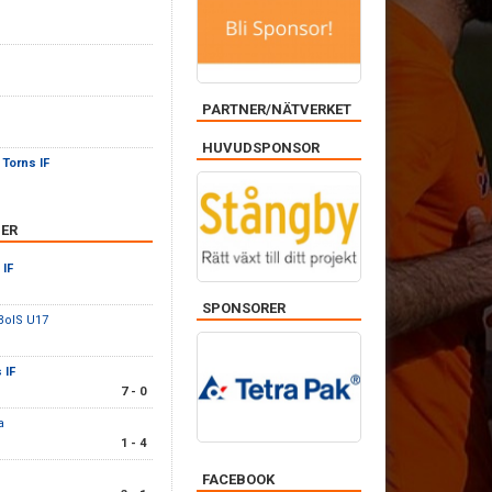
PARTNER/NÄTVERKET
HUVUDSPONSOR
-
Torns IF
ER
 IF
SPONSORER
BoIS U17
 IF
7 - 0
a
1 - 4
FACEBOOK