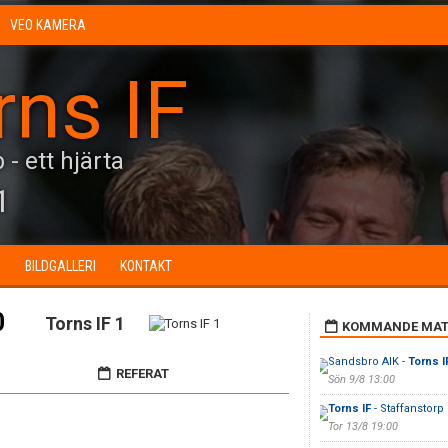
VEO KAMERA
rns IF
 - ett hjärta
1
N
BILDGALLERI
KONTAKT
0
Torns IF 1
KOMMANDE MAT
Sandsbro AIK -
Torns I
REFERAT
Sön 9/8 13:00
Torns IF
- Staffanstorp
Tor 13/8 19:00