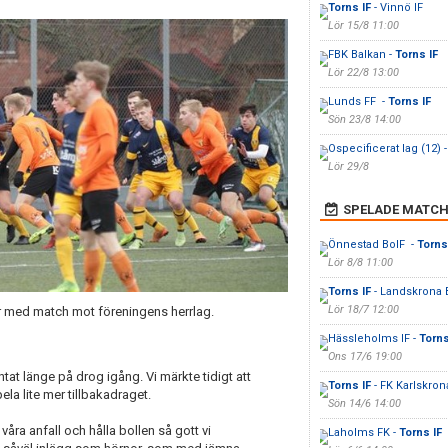
Torns IF
- Vinnö IF
Lör 15/8 11:00
FBK Balkan -
Torns IF
Lör 22/8 13:00
Lunds FF -
Torns IF
Sön 23/8 14:00
Ospecificerat lag (12) 
Lör 29/8
SPELADE MATCH
Önnestad BoIF -
Torns
Lör 8/8 11:00
Torns IF
- Landskrona 
Lör 18/7 12:00
r med match mot föreningens herrlag.
Hässleholms IF -
Torns
Ons 17/6 19:00
tat länge på drog igång. Vi märkte tidigt att
Torns IF
- FK Karlskron
la lite mer tillbakadraget.
Sön 14/6 14:00
våra anfall och hålla bollen så gott vi
Laholms FK -
Torns IF