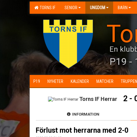
TORNS IF
SENIOR
UNGDOM
BARN
To
En klubb
P19 - 
P19
NYHETER
KALENDER
MATCHER
TRUPPE
2 - 
Torns IF Herrar
INFORMATION
Förlust mot herrarna med 2-0