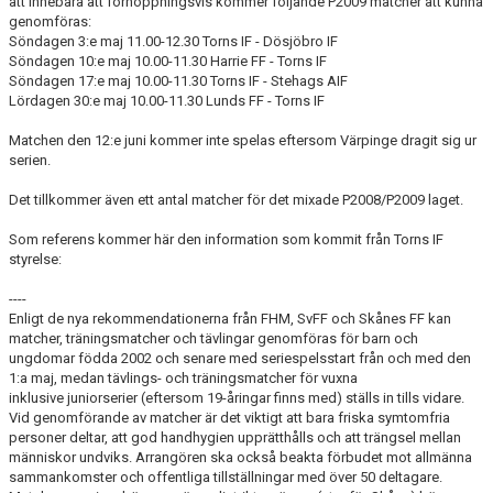
att innebära att förhoppningsvis kommer följande P2009 matcher att kunna
DOKUMENT
genomföras:
Söndagen 3:e maj 11.00-12.30 Torns IF - Dösjöbro IF
KONTAKT
Söndagen 10:e maj 10.00-11.30 Harrie FF - Torns IF
Söndagen 17:e maj 10.00-11.30 Torns IF - Stehags AIF
Lördagen 30:e maj 10.00-11.30 Lunds FF - Torns IF
Matchen den 12:e juni kommer inte spelas eftersom Värpinge dragit sig ur
serien.
Det tillkommer även ett antal matcher för det mixade P2008/P2009 laget.
Som referens kommer här den information som kommit från Torns IF
styrelse:
----
Enligt de nya rekommendationerna från FHM, SvFF och Skånes FF kan
matcher, träningsmatcher och tävlingar genomföras för barn och
ungdomar födda 2002 och senare med seriespelsstart från och med den
1:a maj, medan tävlings- och träningsmatcher för vuxna
inklusive juniorserier (eftersom 19-åringar finns med) ställs in tills vidare.
Vid genomförande av matcher är det viktigt att bara friska symtomfria
personer deltar, att god handhygien upprätthålls och att trängsel mellan
människor undviks. Arrangören ska också beakta förbudet mot allmänna
sammankomster och offentliga tillställningar med över 50 deltagare.