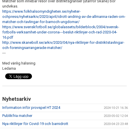
Matcher som innebär resor över distriktsgränser (utanför Skåne) bör
undvikas.
https://www.folkhalsomyndigheten.se/nyheter-
ochpress/nyhetsarkiv/2020/april/idrott-andring-av-de-allmanna-raden-om-
matcher-och-tavlingar-for-barnoch-ungdomar/
https://www.svenskfotboll.se/globalassets/bilderblock/2004/svensk-
fotbolls-verksamhet-under-corona---beslut-riktlinjer-och-rad-2020-04-
16.pdf
http://www.skaneboll.se/arkiv/2020/04/nya-riktlinjer-for-distriktstavlingar-
och-foreningsarrangerade-matcher/
---
Med vänlig hälsning
Ledarna
Nyhetsarkiv
Information inför provspel HT 2024
2024-10-21 16:36
Publikfria matcher
2020-05-02 12:04
Nya riktlinjer för Covid-19 och barnidrott
2020-04-23 23:48