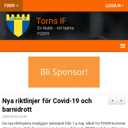
P2009
LOGGA IN
Torns IF
En klubb - ett hjärta
P2009
P2009
NYHETER
KALENDER
MATCHER
Nya riktlinjer för Covid-19 och
<
>
TRUPPEN
barnidrott
2020-04-23 23:48
BILDGALLERI
De nya riktlinjerna möjliggör seriespel från 1:a maj, vilket för P2009 kommer