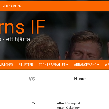
VEO KAMERA
rns IF
 - ett hjärta
MATCHER
BILJETTER
TORN I SAMHÄLLET
ARRANGEMANG
WE
vs
Husie
Trupp:
Alfred Cronquist
Anton Oskolkov