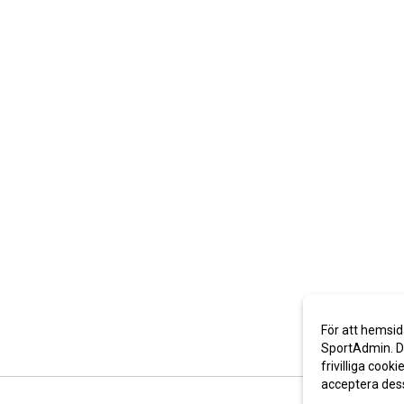
För att hemsid
SportAdmin. De
frivilliga cooki
acceptera des