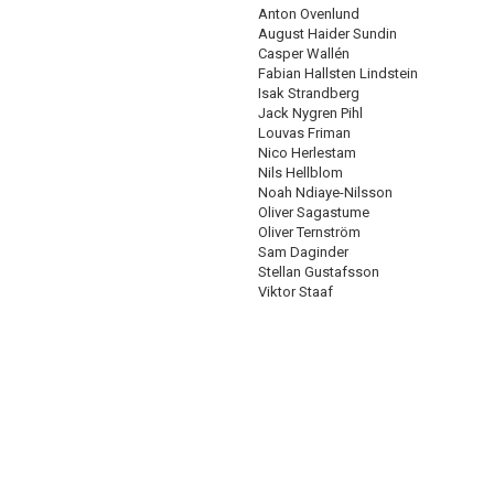
Anton Ovenlund
August Haider Sundin
Casper Wallén
Fabian Hallsten Lindstein
Isak Strandberg
Jack Nygren Pihl
Louvas Friman
Nico Herlestam
Nils Hellblom
Noah Ndiaye-Nilsson
Oliver Sagastume
Oliver Ternström
Sam Daginder
Stellan Gustafsson
Viktor Staaf