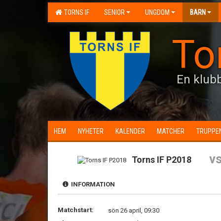
TORNS IF
SENIOR
UNGDOM
BARN
To
En klubb
HEM
NYHETER
KALENDER
MATCHER
TRUPPE
v
Torns IF P2018
INFORMATION
Matchstart:
sön 26 april, 09:30