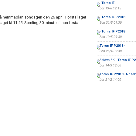
-
Torns IF
Lör 13/6 12:15
 på hemmaplan söndagen den 26 april. Första laget
-
Torns IF P2018
laget kl 11:45. Samling 30 minuter innan fösta
Sön 31/5 09:30
-
Torns IF P2018
Sön 10/5 09:30
Torns IF P2018
-
Sön 26/4 09:30
Eslövs BK -
Torns IF P
Lör 14/3 12:00
Torns IF P2018
- Nosab
Lör 21/2 14:00