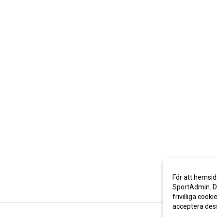
För att hemsid
SportAdmin. De
frivilliga cooki
acceptera des