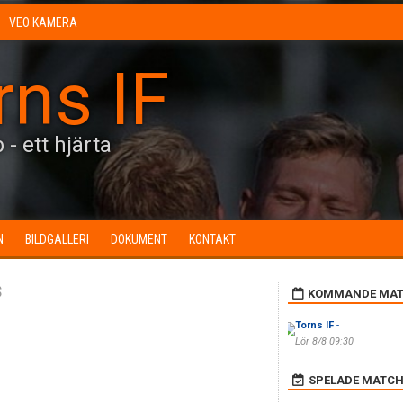
VEO KAMERA
rns IF
 - ett hjärta
N
BILDGALLERI
DOKUMENT
KONTAKT
s
KOMMANDE MAT
Torns IF
-
Lör 8/8 09:30
SPELADE MATCH