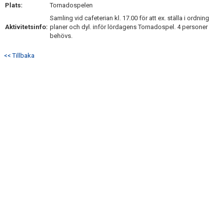
Plats:
DOKUMENT
Tornadospelen
Samling vid cafeterian kl. 17.00 för att ex. ställa i ordning
KONTAKT
Aktivitetsinfo:
planer och dyl. inför lördagens Tornadospel. 4 personer
behövs.
<< Tillbaka