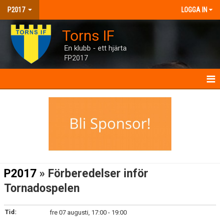
P2017
LOGGA IN
Torns IF
En klubb - ett hjärta
FP2017
P2017
NYHETER
KALENDER
MATCHER
P2017
» Förberedelser inför
TRUPPEN
Tornadospelen
BILDGALLERI
Tid:
fre 07 augusti, 17:00 - 19:00