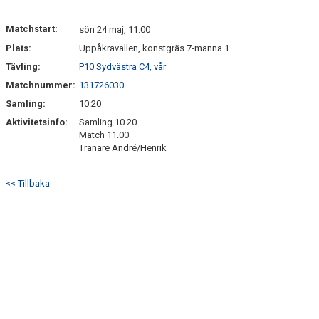
DOKUMENT
Matchstart:
sön 24 maj, 11:00
KONTAKT
Plats:
Uppåkravallen, konstgräs 7-manna 1
Tävling:
P10 Sydvästra C4, vår
Matchnummer:
131726030
Samling:
10:20
Aktivitetsinfo:
Samling 10.20
Match 11.00
Tränare André/Henrik
<< Tillbaka