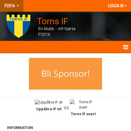
P2016
LOGGA IN
Torns IF
En klubb - ett hjärta
P2016
P2016
NYHETER
KALENDER
MATCHER
vs
Uppåkra IF vit
TRUPPEN
Torns IF svart
BILDGALLERI
INFORMATION