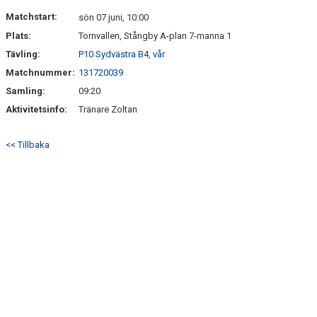
DOKUMENT
Matchstart:
sön 07 juni, 10:00
Plats:
Tornvallen, Stångby A-plan 7-manna 1
KONTAKT
Tävling:
P10 Sydvästra B4, vår
Matchnummer:
131720039
Samling:
09:20
Aktivitetsinfo:
Tränare Zoltan
<< Tillbaka