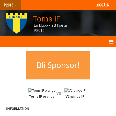
P2016
LOGGA IN
Torns IF
En klubb - ett hjärta
P2016
P2016
NYHETER
KALENDER
MATCHER
vs
Torns IF orange
Värpinge IF
TRUPPEN
BILDGALLERI
INFORMATION