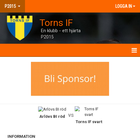
P2015
LOGGA IN
Torns IF
En klubb - ett hjärta
P2015
P2015
NYHETER
KALENDER
MATCHER
vs
Arlövs BI röd
TRUPPEN
Torns IF svart
KONTAKT
INFORMATION