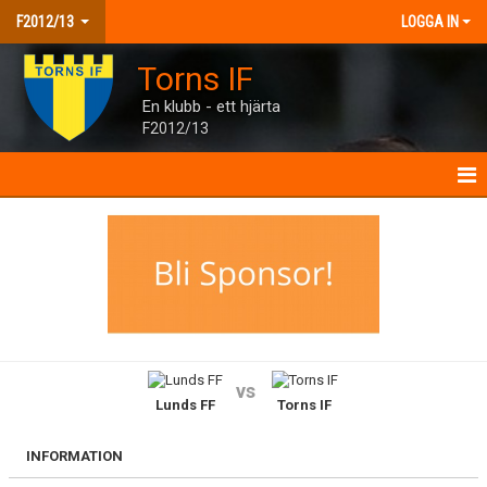
F2012/13
LOGGA IN
Torns IF
En klubb - ett hjärta
F2012/13
F2012/13
NYHETER
KALENDER
MATCHER
vs
Lunds FF
Torns IF
TRUPPEN
BILDGALLERI
INFORMATION