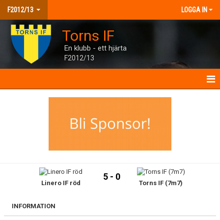
F2012/13
LOGGA IN
Torns IF
En klubb - ett hjärta
F2012/13
F2012/13
NYHETER
KALENDER
MATCHER
5 - 0
Linero IF röd
Torns IF (7m7)
TRUPPEN
BILDGALLERI
INFORMATION